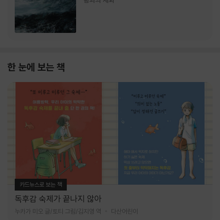
랑과의 재회
한 눈에 보는 책
카드뉴스로 보는 책
독후감 숙제가 끝나지 않아
누카가 미오 글/토티 그림/김지영 역
다산어린이