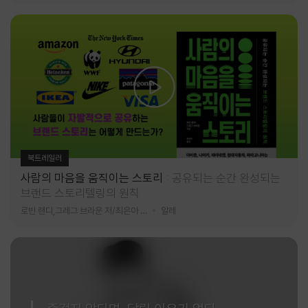
북트레일러
사람의 마음을 움직이는 스토리
공유되는 순간 완성되는
브랜드 스토리텔링의 원칙
로빈 랜디,그레그 브라운 저/최은아 역
알레