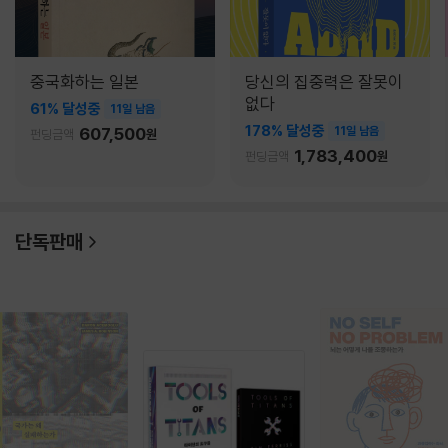
중국화하는 일본
당신의 집중력은 잘못이
없다
61% 달성중
11일 남음
178% 달성중
607,500
11일 남음
펀딩금액
원
1,783,400
펀딩금액
원
단독판매