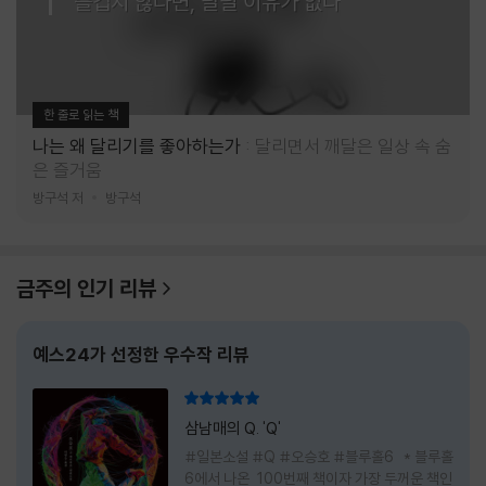
즐겁지 않다면, 달릴 이유가 없다
한 줄로 읽는 책
나는 왜 달리기를 좋아하는가
달리면서 깨달은 일상 속 숨
은 즐거움
방구석 저
방구석
금주의 인기 리뷰
예스24가 선정한 우수작 리뷰
리뷰 총점
삼남매의 Q. 'Q'
#일본소설 #Q #오승호 #블루홀6 * 블루홀
6에서 나온 100번째 책이자 가장 두꺼운 책인