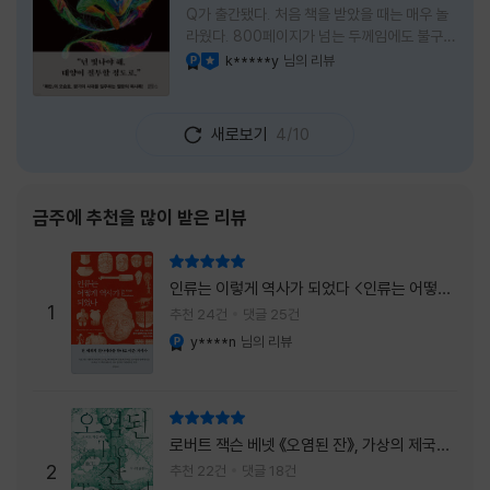
Q가 출간됐다. 처음 책을 받았을 때는 매우 놀
라웠다. 800페이지가 넘는 두께임에도 불구하
고 생각보다 책이 가벼웠다. 여기에 측면을 영
k*****y
님의 리뷰
YES마니아 : 플래티넘
이달의 사락
롱하게 수놓은 색감. 그냥 바라만 보고 있어도
황홀경에 이를 지경이었다. * 그런데 여기에
제목이 Q란다. 처음 제목을 봤을 때 나는 질문
새로보기
4/10
을 의미하는 Question을 떠올렸다. 하지만 이
단어에는 논의, 또는 처리해야 할 문제라는 뜻
도 담겨져 있다. 작가님은 나에게 질문을 던지
려는 걸까, 아니면 같이 논의를 하자는 걸까 고
금주에 추천을 많이 받은 리뷰
개를 갸웃거리며 책을 펴들었다. * 틈만 나면
경적을 울리고 욕을 입에 달고 사는 선배와 일
리뷰 총점
하고 있는 하치. 히토미 클린이라는 청소업체
인류는 이렇게 역사가 되었다 <인류는 어떻게
직원으로 일하는 그녀가 바라는 것은 그저 고요
1
역사가 되었나>
추천 24건
댓글 25건
한
y****n
님의 리뷰
YES마니아 : 플래티넘
리뷰 총점
로버트 잭슨 베넷 《오염된 잔》, 가상의 제국이
주는 실감과 미스터리 사건의 치밀함이 이루어
2
추천 22건
댓글 18건