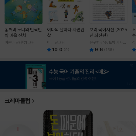
똥깨비 도니와 반짝반
이다의 날마다 자연관
보리 국어사전 (2025
조
짝 마을 잔치
찰
년 최신판)
수
이현아 글/핸짱 그림
이다 글그림
윤구병 감수/토박이 사전
정
편찬실 편
10.0
9.6
(
9
)
(
158
)
1
/
3
크레마클럽