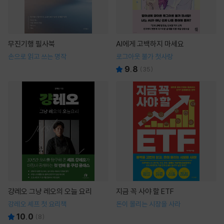
무진기행 필사북
AI에게 고백하지 마세요
손으로 읽고 쓰는 명작
로그아웃 불가 첫사랑
9.8
(
35
)
걍레오 그냥 레오의 오늘 요리
지금 꼭 사야 할 ETF
강레오 셰프 첫 요리책
돈이 몰리는 시장을 사라
10.0
(
8
)