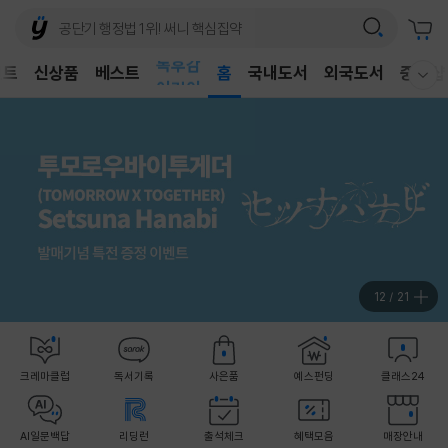
벤트
신상품
베스트
어린이
홈
국내도서
외국도서
중고샵
웰컴메뉴 모두보기
독후감
어린이
12
/
21
크레마클럽
독서기록
사은품
예스펀딩
클래스24
AI일문백답
리딩런
출석체크
혜택모음
매장안내