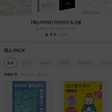
[예스리커버] 타이탄의 도구들
팀 페리스 저/박선령,정지현 공역
9.3
(
1,396
)
예스 PICK
도서
중고샵
eBook
CD/LP
DVD/BD
문구/GI
화제의 책
외국도서
세트도서