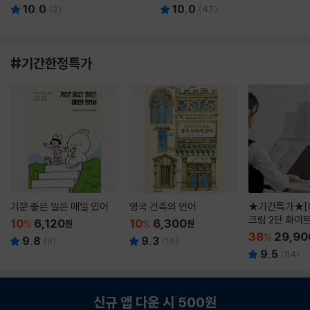
10.0
10.0
(
2
)
(
47
)
#기간한정특가
기분 좋은 일은 매일 있어
영국 건축의 언어
★기간특가★[
크림 2단 화이
10
6,120
10
6,300
%
원
%
원
38
29,90
%
9.8
9.3
(
9
)
(
16
)
9.5
(
94
)
신규 앱 다운 시 500원