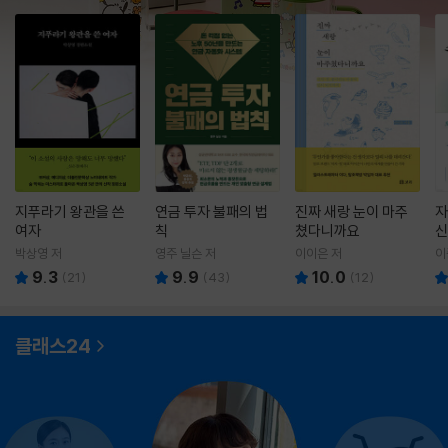
지푸라기 왕관을 쓴
연금 투자 불패의 법
진짜 새랑 눈이 마주
자
여자
칙
쳤다니까요
신
박상영 저
영주 닐슨 저
이이은 저
이
9.3
9.9
10.0
(
21
)
(
43
)
(
12
)
클래스24