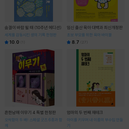
숨결이 바람 될 때 (10주년 에디션)
임신 출산 육아 대백과 최신개정판
세계를 감동시킨 생의 기록 한정판
초보 부모를 위한 육아 바이블
10.0
8.7
(
1
)
(
27
)
흔한남매 이무기 4 특별 한정판
엄마의 두 번째 재테크
오싹함이 두 배! 스페셜 굿즈 6종과 함
아이를 키우며 내 이름의 부수입 만들
께
기