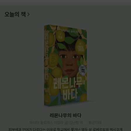
오늘의 책
레몬나무의 바다
마리아 돌로레스 아길라 글/김난령 역
밝은미래
피부색과 언어가 다르다는 이유로 학교에서 쫓겨난 열두 살 로베르토와 멕시코계