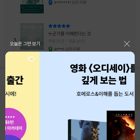
내는 최상의 시너지...
k******i
님의 리뷰
YES마니아 : 플래티넘
리뷰 총점
누군가를 이해한다는 것
3
추천 21건
댓글 20건
닫기
오늘은 그만 보기
a***i
님의 리뷰
YES마니아 : 로얄
공지
26년 NBCI 수상 안내
2026-08-01
로그인
최근 본 상품
주문/배송
고객센터 1544-3800
티켓 1544-6399
중고샵 1566-4295
eBook 1:1문의/채팅상담
예스이십사(주) 사업자 정보
이용약관
개인정보처리방침
청소년보호정책