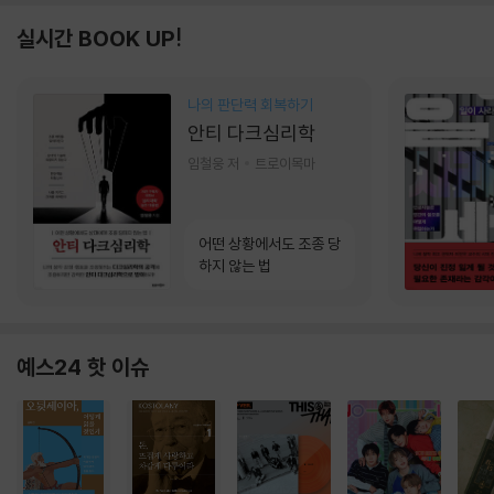
실시간 BOOK UP!
나의 판단력 회복하기
안티 다크심리학
임철웅 저
트로이목마
어떤 상황에서도 조종 당
하지 않는 법
예스24 핫 이슈