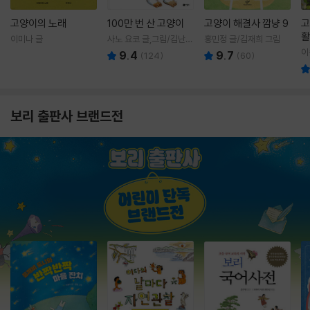
고양이의 노래
100만 번 산 고양이
고양이 해결사 깜냥 9
고
활
이미나 글
사노 요코 글,그림/김난주
홍민정 글/김재희 그림
렇
역
이
9.4
9.7
(
124
)
(
60
)
보리 출판사 브랜드전