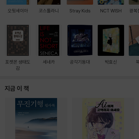
오뒷세이아
코스톨라니
Stray Kids
NCT WISH
광복
포켓몬 생태도
세네카
공각기동대
박효신
감
지금 이 책