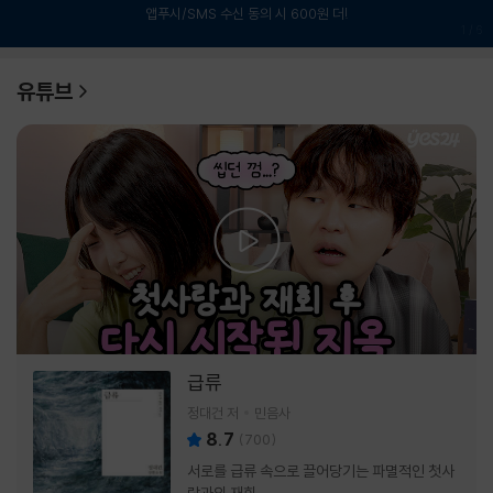
앱푸시/SMS 수신 동의 시 600원 더!
1
/
6
유튜브
급류
정대건 저
민음사
8.7
(
700
)
서로를 급류 속으로 끌어당기는 파멸적인 첫사