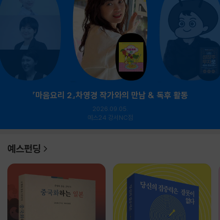
『마음요리 2』차영경 작가와의 만남 & 독후 활동
2026.09.05.
예스24 강서NC점
예스펀딩