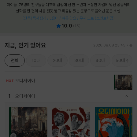
아이들. 75명의 친구들을 대표해 법정에 선 한 소년과 부당한 차별에 맞선 공동체의
실화를 한 편의 시를 읽듯 짧고 리듬감 있는 문장으로 풀어낸 운문 소설.
[단독] 독서집게 / L홀더 / 여름 담요 / 무지 노트 (포인트차감)
10.0
(
15
)
지금, 인기 있어요
2026.08.08 23:45 기준
전체
10대
20대
30대
40대
50대
오디세이아
HOT
1
오디세이아
관련상품 보이기/감축