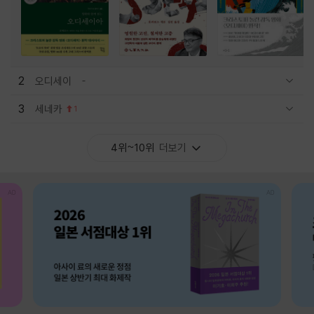
2
오디세이
관련상품 보이기/감축
3
세네카
1
관련상품 보이기/감축
4위~10위
더보기