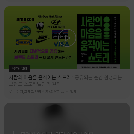
북트레일러
사람의 마음을 움직이는 스토리
공유되는 순간 완성되는
브랜드 스토리텔링의 원칙
로빈 랜디,그레그 브라운 저/최은아 역
알레