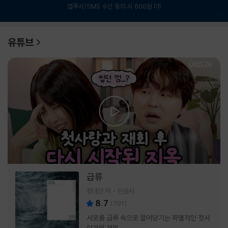
앱푸시/SMS 수신 동의 시 600원 더!
1
/
6
유튜브
급류
정대건 저
민음사
8.7
(
701
)
서로를 급류 속으로 끌어당기는 파멸적인 첫사