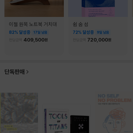
이젤 원목 노트북 거치대
쉼 숨 섬
82% 달성중
72% 달성중
17일 남음
9일 남음
409,500
720,000
펀딩금액
원
펀딩금액
원
단독판매