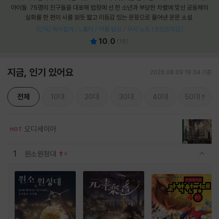
아이들. 75명의 친구들을 대표해 법정에 선 한 소년과 부당한 차별에 맞선 공동체의
실화를 한 편의 시를 읽듯 짧고 리듬감 있는 문장으로 풀어낸 운문 소설.
[단독] 독서집게 / L홀더 / 여름 담요 / 무지 노트 (포인트차감)
10.0
(
16
)
지금, 인기 있어요
2026.08.09 19:34 기준
전체
10대
20대
30대
40대
50대
오디세이아
HOT
1
원소원정대
4
관련상품 보이기/감축