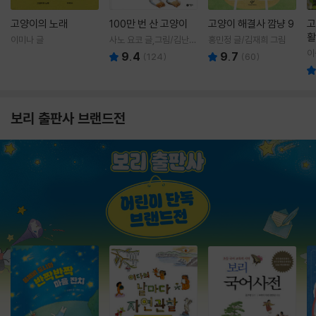
고양이의 노래
100만 번 산 고양이
고양이 해결사 깜냥 9
고
활
이미나 글
사노 요코 글,그림/김난주
홍민정 글/김재희 그림
렇
역
이
9.4
9.7
(
124
)
(
60
)
보리 출판사 브랜드전