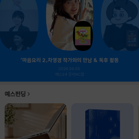
『마음요리 2』차영경 작가와의 만남 & 독후 활동
2026.09.05.
예스24 강서NC점
예스펀딩