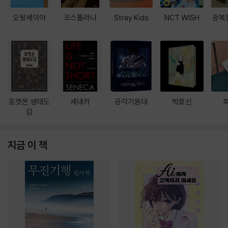
오뒷세이아
코스톨라니
Stray Kids
NCT WISH
광복
포켓몬 생태도
세네카
공각기동대
박효신
감
지금 이 책