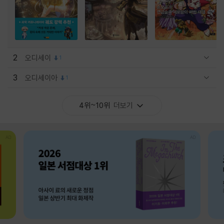
2
오디세이
1
관련상품 보이기/감축
3
오디세이아
1
관련상품 보이기/감축
4위~10위
더보기