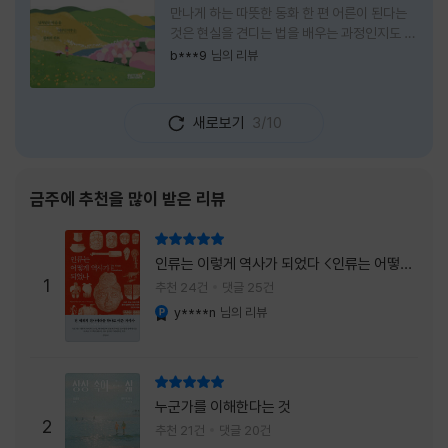
만나게 하는 따뜻한 동화 한 편 어른이 된다는
것은 현실을 견디는 법을 배우는 과정인지도 모
른다. 해야 할 일은 늘어나고, 책임은 무거워지
b***9
님의 리뷰
며, 마음껏 웃거나 울 수 있는 순간은 점점 줄어
든다. 어느새 우리는 어린 시절의 순수함보다
효율과 성과를 먼저 생각하는 사람이 되어간다.
새로보기
3/10
『어쩌면 동화는 어른을 위한 것 2 – 지친 영혼
을 위한 동심 처방』은 바로 그런 어른들에게 잠
시 쉬어가라고 손을 내미는 책이다. 처음 책 제
목을 보았을 때는 동화를 다시 읽는 감성 에세
금주에 추천을 많이 받은 리뷰
이 정도로 생각했다. 하지만 책장을 넘길수록
깨닫게 된다. 동화는 아이들만을 위한 이야기가
리뷰 총점
아니라, 삶에 지친 어른들의 마음을 치유하는
인류는 이렇게 역사가 되었다 <인류는 어떻게
가장 순수한 언어라는 사실을 말이다. 이 책은
1
역사가 되었나>
추천 24건
댓글 25건
익숙한
y****n
님의 리뷰
YES마니아 : 플래티넘
리뷰 총점
누군가를 이해한다는 것
2
추천 21건
댓글 20건