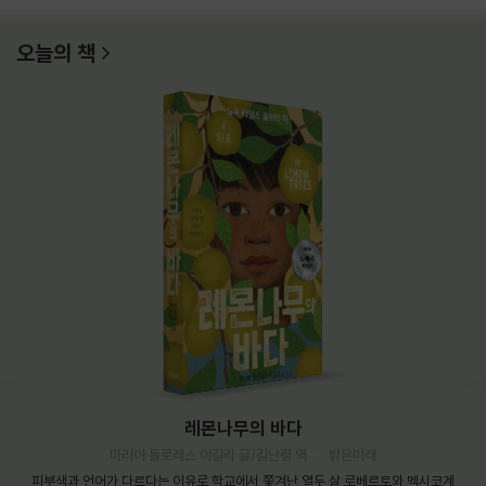
오늘의 책
레몬나무의 바다
마리아 돌로레스 아길라 글/김난령 역
밝은미래
피부색과 언어가 다르다는 이유로 학교에서 쫓겨난 열두 살 로베르토와 멕시코계