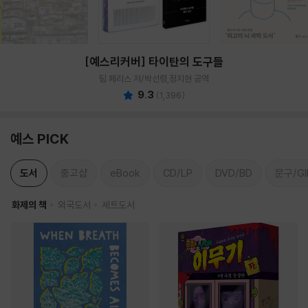
[예스리커버] 타이탄의 도구들
팀 페리스 저/박선령,정지현 공역
9.3
(
1,396
)
예스 PICK
도서
중고샵
eBook
CD/LP
DVD/BD
문구/GI
화제의 책
외국도서
세트도서