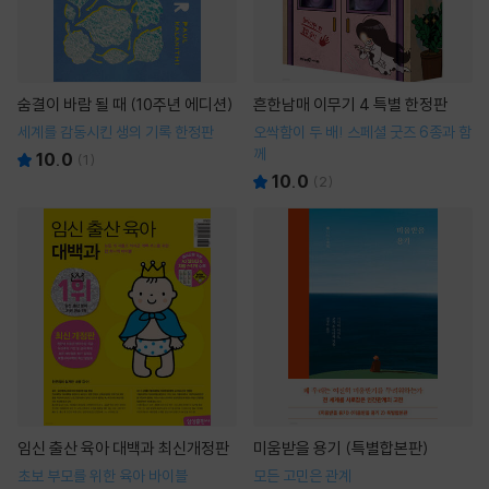
숨결이 바람 될 때 (10주년 에디션)
흔한남매 이무기 4 특별 한정판
세계를 감동시킨 생의 기록 한정판
오싹함이 두 배! 스페셜 굿즈 6종과 함
께
10.0
(
1
)
10.0
(
2
)
임신 출산 육아 대백과 최신개정판
미움받을 용기 (특별합본판)
초보 부모를 위한 육아 바이블
모든 고민은 관계