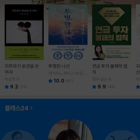
지푸라기 왕관을 쓴
투명한 나선
연금 투자 불패의 법
자
여자
칙
신
히가시노 게이고 저/김선
영 역
박상영 저
영주 닐슨 저
이
10.0
(
61
)
9.2
9.9
(
23
)
(
43
)
클래스24