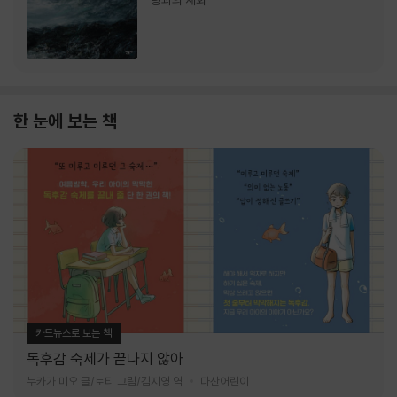
랑과의 재회
한 눈에 보는 책
카드뉴스로 보는 책
독후감 숙제가 끝나지 않아
누카가 미오 글/토티 그림/김지영 역
다산어린이