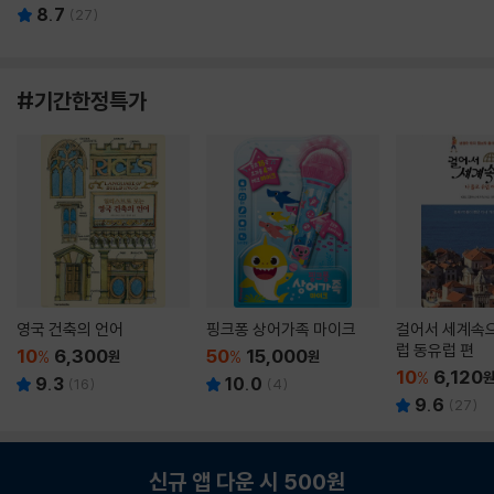
8.7
(
27
)
#기간한정특가
영국 건축의 언어
핑크퐁 상어가족 마이크
걸어서 세계속으
럽 동유럽 편
10
6,300
50
15,000
%
원
%
원
10
6,120
%
9.3
10.0
(
16
)
(
4
)
9.6
(
27
)
신규 앱 다운 시 500원