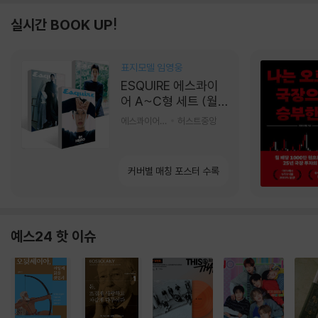
실시간 BOOK UP!
표지모델 임영웅
ESQUIRE 에스콰이
어 A~C형 세트 (월
간) : 9월 [2026]
에스콰이어편집부 편
허스트중앙
커버별 매칭 포스터 수록
예스24 핫 이슈