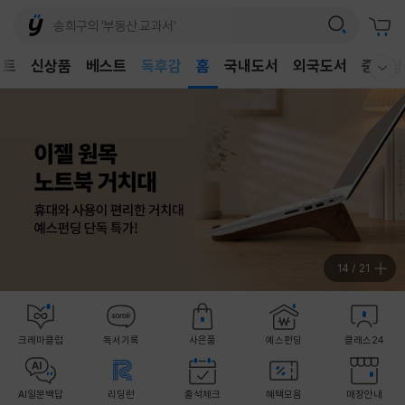
어린이
독후감
벤트
신상품
베스트
홈
국내도서
외국도서
중고샵
웰컴메뉴 모두보기
어린이
15
/
21
크레마클럽
독서기록
사은품
예스펀딩
클래스24
AI일문백답
리딩런
출석체크
혜택모음
매장안내