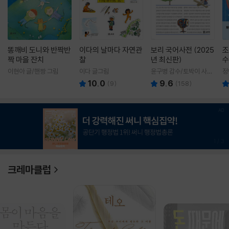
똥깨비 도니와 반짝반
이다의 날마다 자연관
보리 국어사전 (2025
조
짝 마을 잔치
찰
년 최신판)
수
이현아 글/핸짱 그림
이다 글그림
윤구병 감수/토박이 사전
정
편찬실 편
10.0
9.6
(
9
)
(
158
)
1
/
3
크레마클럽