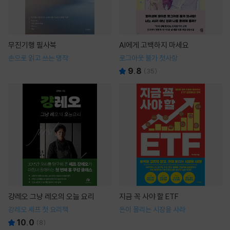
무진기행 필사북
AI에게 고백하지 마세요
손으로 읽고 쓰는 명작
로그아웃 불가 첫사랑
9.8
(
35
)
걍레오 그냥 레오의 오늘 요리
지금 꼭 사야 할 ETF
강레오 셰프 첫 요리책
돈이 몰리는 시장을 사라
10.0
(
8
)