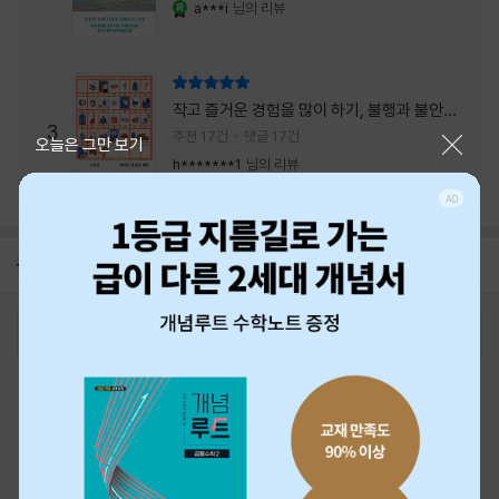
a***i
님의 리뷰
YES마니아 : 로얄
리뷰 총점
작고 즐거운 경험을 많이 하기, 불행과 불안을
3
회피하지 말기, 그리고 좋은 사람을 많이 만나
추천 17건
댓글 17건
닫기
오늘은 그만 보기
기.
h*******1
님의 리뷰
공지
26년 NBCI 수상 안내
2026-08-01
로그인
최근 본 상품
주문/배송
고객센터 1544-3800
티켓 1544-6399
중고샵 1566-4295
eBook 1:1문의/채팅상담
예스이십사(주) 사업자 정보
이용약관
개인정보처리방침
청소년보호정책
PC버전
회사소개
거래처관계자께