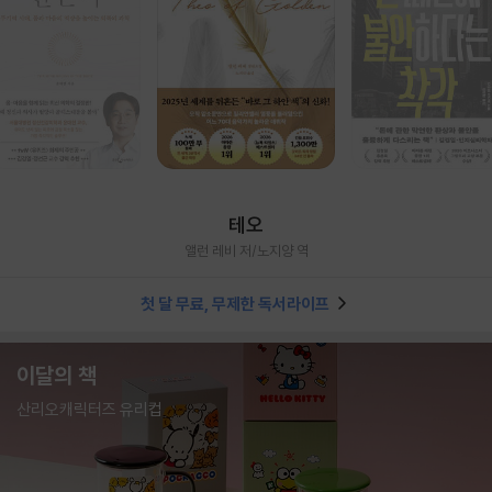
테오
앨런 레비 저/노지양 역
첫 달 무료, 무제한 독서라이프
이달의 책
산리오캐릭터즈 유리컵