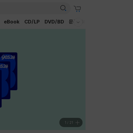
eBook
CD/LP
DVD/BD
문구/GIFT
티켓
채널예스
웰컴메뉴 모두보기
1
/
21