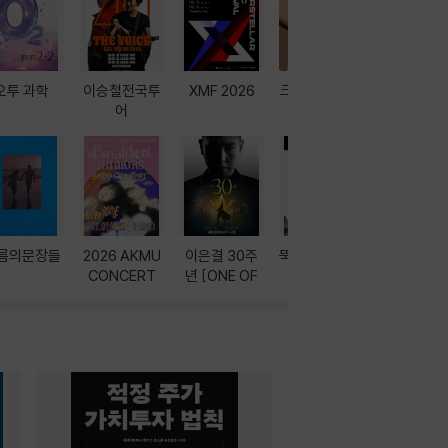
오투 과학
이승철전국투
XMF 2026
크레마 이북 리
방학에는 
어
더기
포터
름의문장들
2026 AKMU
이은결 30주
뚝딱! AI 3대장
이달의 인
CONCERT
년 [ONE OF
과
ONE]