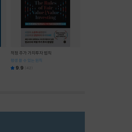
적정 주가 가치투자 법칙
평생 쓸 수 있는 원칙
9.9
(
42
)