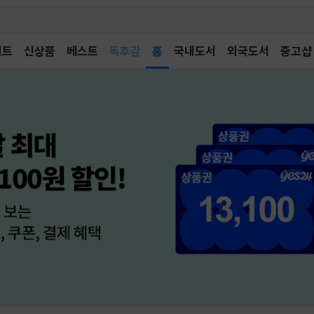
벤트
신상품
베스트
어린이
홈
국내도서
외국도서
중고샵
독후감
어린이