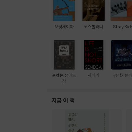
오뒷세이아
코스톨라니
Stray Kid
포켓몬 생태도
세네카
공각기동
감
지금 이 책