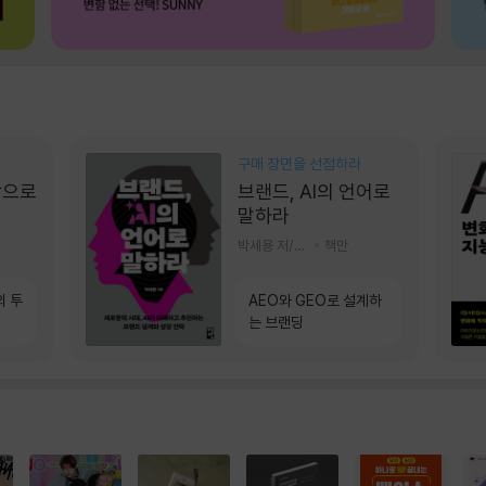
구매 장면을 선점하라
장으로
브랜드, AI의 언어로
말하라
박세용 저/정진호 그림
책만
의 투
AEO와 GEO로 설계하
는 브랜딩