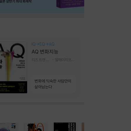
IQ→EQ→AQ
AQ 변화지능
리즈 트랜 저/한미선 역
알에이치코리아(RHK)
변화에 익숙한 사람만이
살아남는다