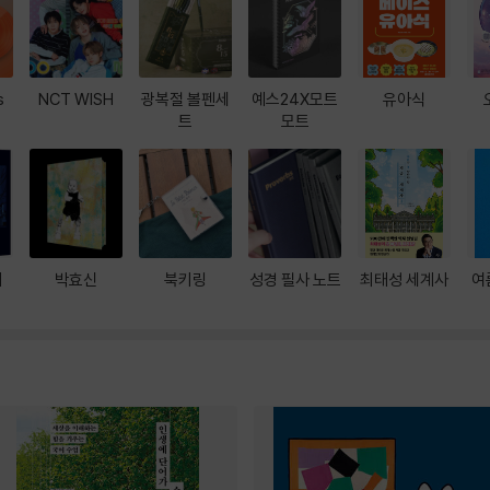
s
NCT WISH
광복절 볼펜세
예스24X모트
유아식
트
모트
대
박효신
북키링
성경 필사 노트
최태성 세계사
여