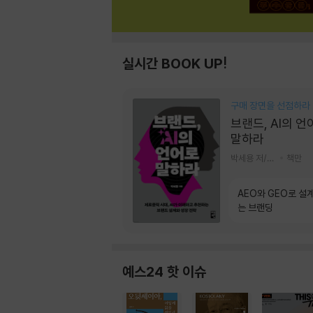
실시간 BOOK UP!
구매 장면을 선점하라
브랜드, AI의 언
말하라
박세용 저/정진호 그림
책만
AEO와 GEO로 설
는 브랜딩
예스24 핫 이슈