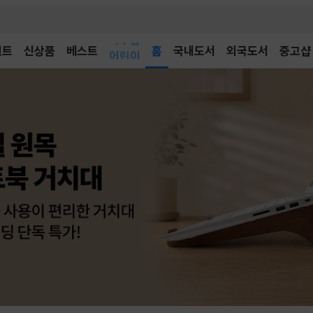
벤트
신상품
베스트
어린이
홈
국내도서
외국도서
중고샵
독후감
어린이