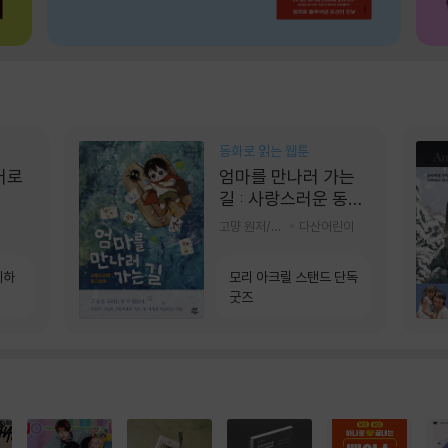
동화로 읽는 웹툰
어로
엄마를 만나러 가는
길 : 사랑스러운 동그
라미
고먕 원저/김영리 글
다산어린이
계하
모리 아크릴 스탠드 단독
굿즈