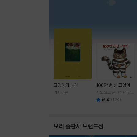
고양이의 노래
100만 번 산 고양이
이미나 글
사노 요코 글,그림/김난주
역
9.4
(
124
)
보리 출판사 브랜드전