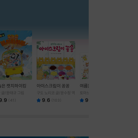
더보기
늘은 캣치하이킹
아이스크림이 꽁꽁
여름을 부탁해
 글/윤태규 그림
구도 노리코 글/윤수정 역
토마쓰리 글그림
9.9
9.6
9.8
(
41
)
(
103
)
(
24
)