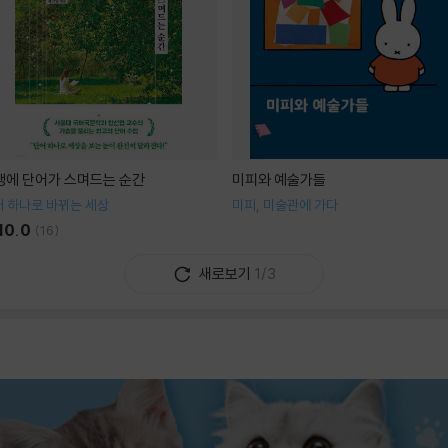
생에 단어가 스며드는 순간
미피와 예술가들
 하나로 바뀌는 세상
미피, 미술관에 가다
10.0
(
16
)
새로보기
1/3