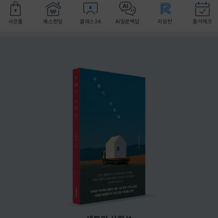
사은품
예스펀딩
클래스24
AI일문백답
리딩런
출석체크