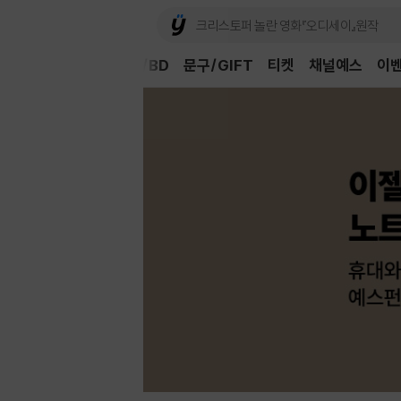
Book
CD/LP
DVD/BD
문구/GIFT
티켓
채널예스
이