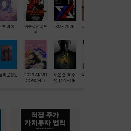
오투 과학
이승철전국투
XMF 2026
크레마 이북 리
방학에는 
어
더기
포터
름의문장들
2026 AKMU
이은결 30주
뚝딱! AI 3대장
이달의 인
CONCERT
년 [ONE OF
과
ONE]