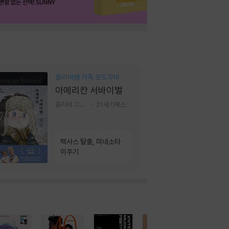
올리버쌤 가족 로드무비
아메리칸 서바이벌
올리버 그랜트,정다운 저
21세기북스
텍사스 탈출, 미네소타
이주기