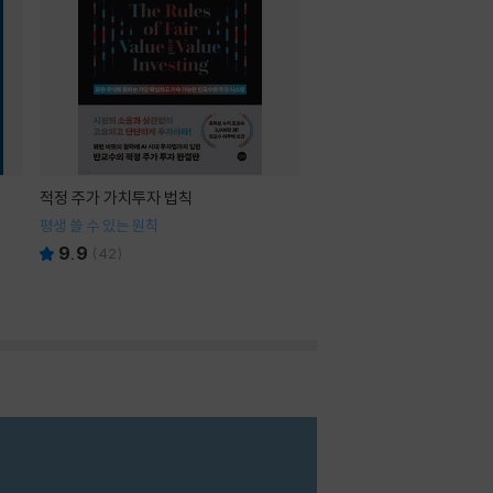
적정 주가 가치투자 법칙
평생 쓸 수 있는 원칙
9.9
(
42
)