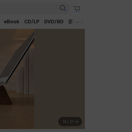
eBook
CD/LP
DVD/BD
문구/GIFT
티켓
채널예스
웰컴메뉴 모두보기
14
/
21