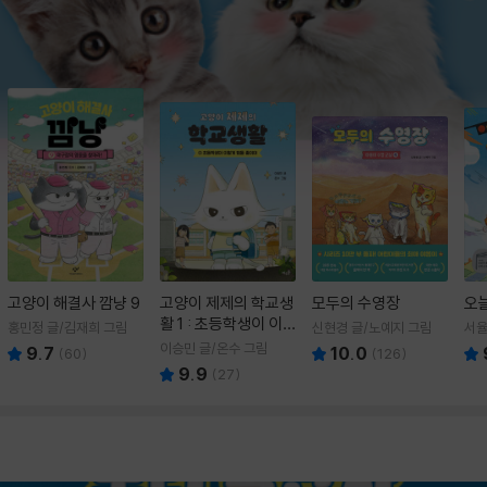
고양이 해결사 깜냥 9
고양이 제제의 학교생
모두의 수영장
오
활 1 : 초등학생이 이
홍민정 글/김재희 그림
신현경 글/노예지 그림
서율
렇게 힘들 줄이야
이승민 글/온수 그림
9.7
10.0
(
60
)
(
126
)
9.9
(
27
)