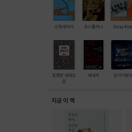
오뒷세이아
코스톨라니
Stray Kid
포켓몬 생태도
세네카
공각기동
감
지금 이 책