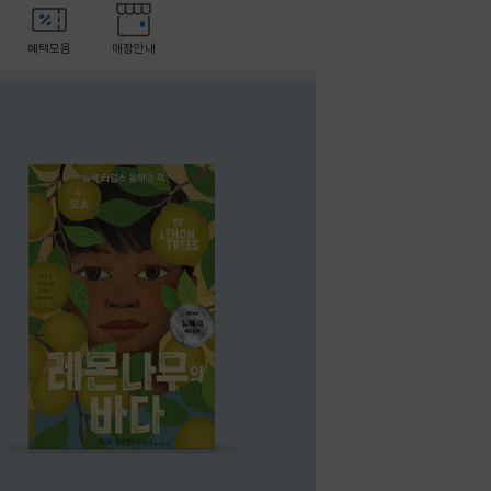
혜택모음
매장안내