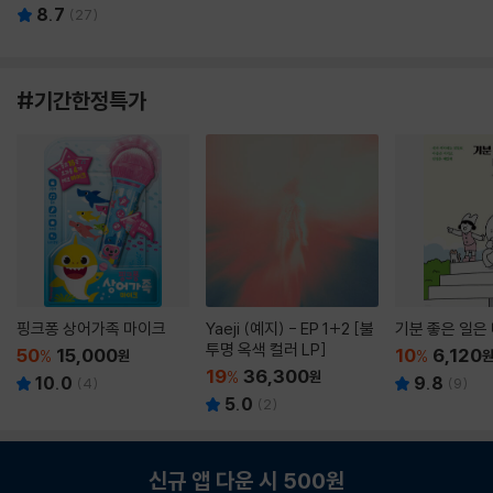
8.7
(
27
)
#기간한정특가
핑크퐁 상어가족 마이크
Yaeji (예지) - EP 1+2 [불
기분 좋은 일은
투명 옥색 컬러 LP]
50
15,000
10
6,120
%
원
%
19
36,300
%
원
10.0
9.8
(
4
)
(
9
)
5.0
(
2
)
신규 앱 다운 시 500원