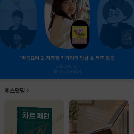
『마음요리 2』차영경 작가와의 만남 & 독후 활동
2026.09.05.
예스24 강서NC점
예스펀딩