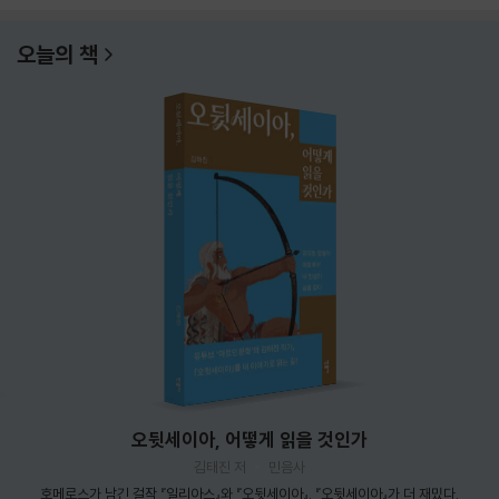
오늘의 책
오뒷세이아, 어떻게 읽을 것인가
김태진 저
민음사
호메로스가 남긴 걸작 『일리아스』와 『오뒷세이아』. 『오뒷세이아』가 더 재밌다.