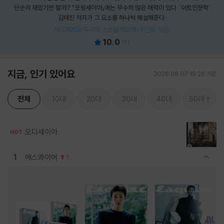
단순히 재밌기만 할까? 『오뒷세이아』에는 무수히 많은 매력이 있다. '아트인문학'
김태진 저자가 그 요소를 하나씩 해설해준다.
제로퍼제로 독서대/스트랩 에코백(포인트 차감)
10.0
(
1
)
지금, 인기 있어요
2026.08.07 19:26 기준
전체
10대
20대
30대
40대
50대
오디세이아
HOT
1
에스콰이어
3
관련상품 보이기/감축