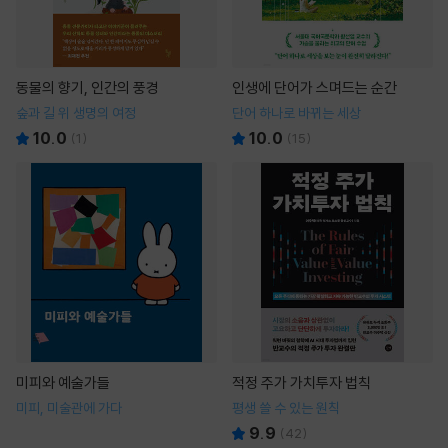
동물의 향기, 인간의 풍경
인생에 단어가 스며드는 순간
숲과 길 위 생명의 여정
단어 하나로 바뀌는 세상
10.0
10.0
(
1
)
(
15
)
미피와 예술가들
적정 주가 가치투자 법칙
미피, 미술관에 가다
평생 쓸 수 있는 원칙
9.9
(
42
)