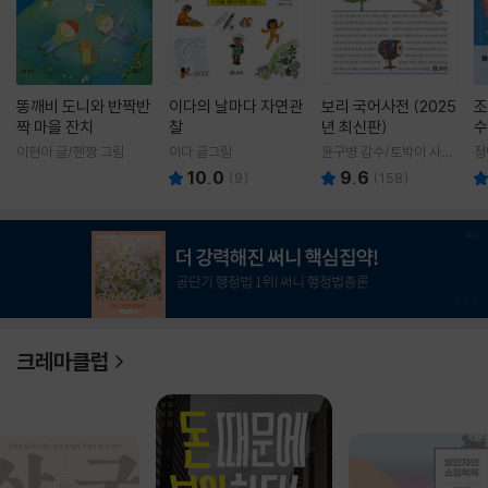
똥깨비 도니와 반짝반
이다의 날마다 자연관
보리 국어사전 (2025
조
짝 마을 잔치
찰
년 최신판)
수
이현아 글/핸짱 그림
이다 글그림
윤구병 감수/토박이 사전
정
편찬실 편
10.0
9.6
(
9
)
(
158
)
1
/
3
크레마클럽