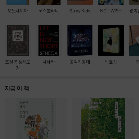
오뒷세이아
코스톨라니
Stray Kids
NCT WISH
광복
포켓몬 생태도
세네카
공각기동대
박효신
감
지금 이 책