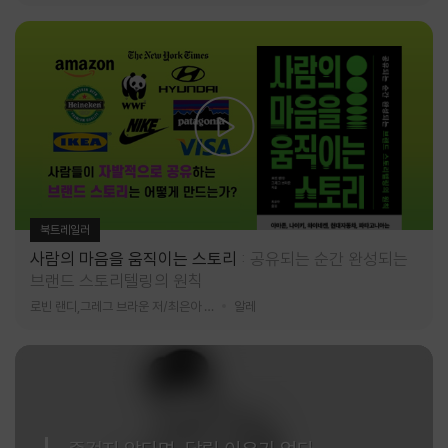
북트레일러
사람의 마음을 움직이는 스토리
공유되는 순간 완성되는
브랜드 스토리텔링의 원칙
로빈 랜디,그레그 브라운 저/최은아 역
알레