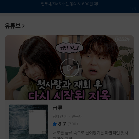
앱푸시/SMS 수신 동의 시 600원 더!
1
/
6
유튜브
급류
정대건 저
민음사
8.7
(
700
)
서로를 급류 속으로 끌어당기는 파멸적인 첫사