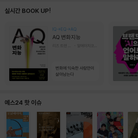
실시간 BOOK UP!
IQ→EQ→AQ
AQ 변화지능
리즈 트랜 저/한미선 역
알에이치코리아(RHK)
변화에 익숙한 사람만이
살아남는다
예스24 핫 이슈