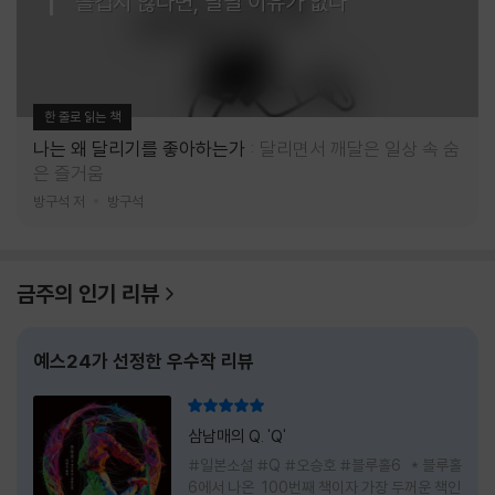
즐겁지 않다면, 달릴 이유가 없다
한 줄로 읽는 책
나는 왜 달리기를 좋아하는가
달리면서 깨달은 일상 속 숨
은 즐거움
방구석 저
방구석
금주의 인기 리뷰
예스24가 선정한 우수작 리뷰
리뷰 총점
삼남매의 Q. 'Q'
#일본소설 #Q #오승호 #블루홀6 * 블루홀
6에서 나온 100번째 책이자 가장 두꺼운 책인