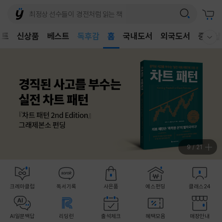
어린이
독후감
벤트
신상품
베스트
홈
국내도서
외국도서
중고샵
웰컴메뉴 모두보기
어린이
10
/
21
크레마클럽
독서기록
사은품
예스펀딩
클래스24
AI일문백답
리딩런
출석체크
혜택모음
매장안내