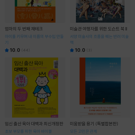
엄마의 두 번째 재테크
미술관 여행자를 위한 도슨트 북 II
아이를 키우며 내 이름의 부수입 만들
서양 미술사의 흐름을 꿰는 반려 미술
기
책
10.0
10.0
(
44
)
(
3
)
임신 출산 육아 대백과 최신개정판
미움받을 용기 (특별합본판)
초보 부모를 위한 육아 바이블
모든 고민은 관계