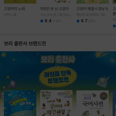
고양이의 노래
100만 번 산 고양이
고양이 해결사 깜냥 9
고
활
이미나 글
사노 요코 글,그림/김난주
홍민정 글/김재희 그림
렇
역
이
9.4
9.7
(
124
)
(
60
)
보리 출판사 브랜드전