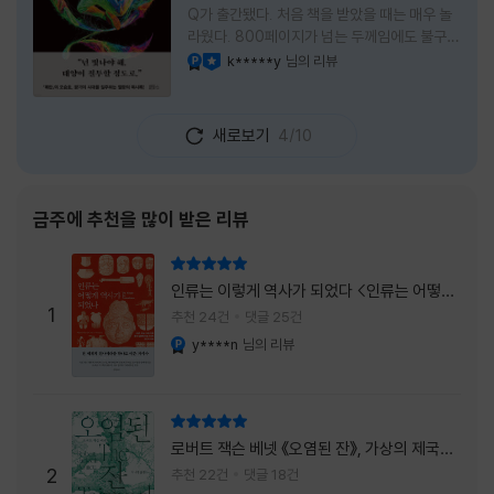
Q가 출간됐다. 처음 책을 받았을 때는 매우 놀
라웠다. 800페이지가 넘는 두께임에도 불구하
고 생각보다 책이 가벼웠다. 여기에 측면을 영
k*****y
님의 리뷰
YES마니아 : 플래티넘
이달의 사락
롱하게 수놓은 색감. 그냥 바라만 보고 있어도
황홀경에 이를 지경이었다. * 그런데 여기에
제목이 Q란다. 처음 제목을 봤을 때 나는 질문
새로보기
4/10
을 의미하는 Question을 떠올렸다. 하지만 이
단어에는 논의, 또는 처리해야 할 문제라는 뜻
도 담겨져 있다. 작가님은 나에게 질문을 던지
려는 걸까, 아니면 같이 논의를 하자는 걸까 고
금주에 추천을 많이 받은 리뷰
개를 갸웃거리며 책을 펴들었다. * 틈만 나면
경적을 울리고 욕을 입에 달고 사는 선배와 일
리뷰 총점
하고 있는 하치. 히토미 클린이라는 청소업체
인류는 이렇게 역사가 되었다 <인류는 어떻게
직원으로 일하는 그녀가 바라는 것은 그저 고요
1
역사가 되었나>
추천 24건
댓글 25건
한
y****n
님의 리뷰
YES마니아 : 플래티넘
리뷰 총점
로버트 잭슨 베넷 《오염된 잔》, 가상의 제국이
주는 실감과 미스터리 사건의 치밀함이 이루어
2
추천 22건
댓글 18건