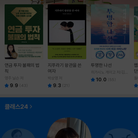
연금 투자 불패의 법
지푸라기 왕관을 쓴
투명한 나선
웹
칙
여자
단
히가시노 게이고 저/김선
영 역
영주 닐슨 저
박상영 저
돌
10.0
(
55
)
9.9
9.3
(
43
)
(
21
)
클래스24