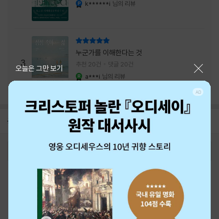
내는 최상의 시너지...
k******i
님의 리뷰
YES마니아 : 플래티넘
리뷰 총점
누군가를 이해한다는 것
3
추천 20건
댓글 20건
닫기
오늘은 그만 보기
a***i
님의 리뷰
YES마니아 : 로얄
공지
26년 NBCI 수상 안내
2026-08-01
로그인
최근 본 상품
주문/배송
고객센터 1544-3800
티켓 1544-6399
중고샵 1566-4295
eBook 1:1문의/채팅상담
예스이십사(주) 사업자 정보
이용약관
개인정보처리방침
청소년보호정책