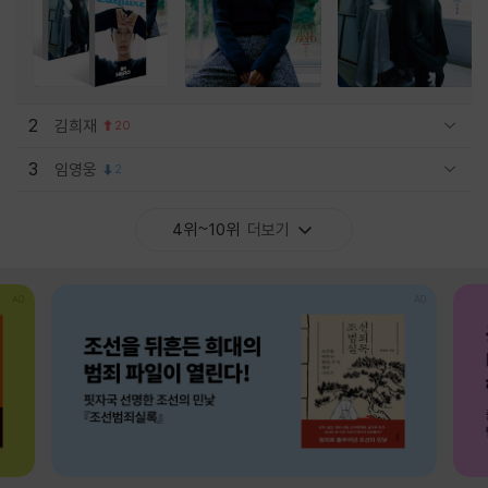
2
김희재
20
관련상품 보이기/감축
3
임영웅
2
관련상품 보이기/감축
4위~10위
더보기