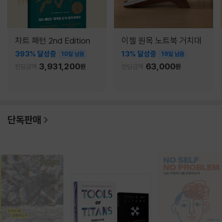
차트 패턴 2nd Edition
이젤 원목 노트북 거치대
393% 달성중
13% 달성중
10일 남음
19일 남음
3,931,200
63,000
펀딩금액
원
펀딩금액
원
단독판매