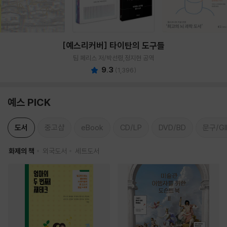
[예스리커버] 타이탄의 도구들
팀 페리스 저/박선령,정지현 공역
9.3
(
1,396
)
예스 PICK
도서
중고샵
eBook
CD/LP
DVD/BD
문구/GI
화제의 책
외국도서
세트도서