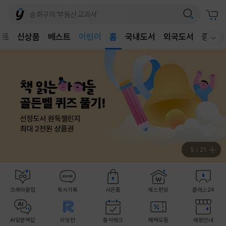
어린이
벤트
신상품
베스트
독후감
홈
국내도서
외국도서
중고샵
웰컴메뉴 모두보기
어린이
5
/
21
크레마클럽
독서기록
사은품
예스펀딩
클래스24
AI일문백답
리딩런
출석체크
혜택모음
매장안내