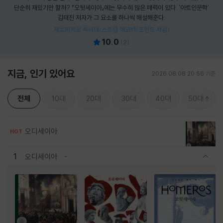
단순히 재밌기만 할까? 『오뒷세이아』에는 무수히 많은 매력이 있다. '아트인문학'
김태진 저자가 그 요소를 하나씩 해설해준다.
제로퍼제로 독서대/스트랩 에코백(포인트 차감)
10.0
(
2
)
지금, 인기 있어요
2026.08.08 20:56 기준
전체
10대
20대
30대
40대
50대
오디세이아
HOT
1
오디세이아
관련상품 보이기/감축