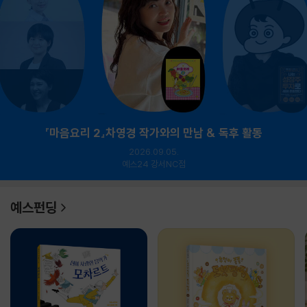
『마음요리 2』차영경 작가와의 만남 & 독후 활동
2026.09.05.
예스24 강서NC점
예스펀딩