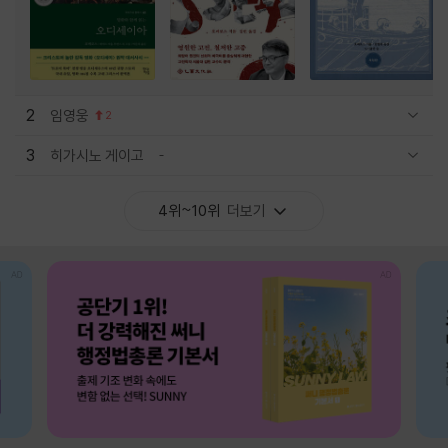
2
임영웅
2
관련상품 보이기/감축
3
히가시노 게이고
관련상품 보이기/감축
4위~10위
더보기