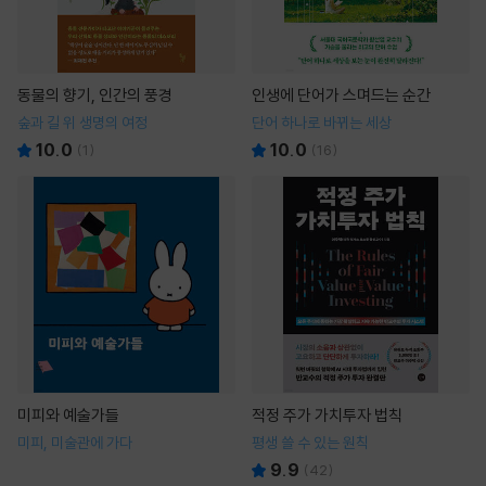
동물의 향기, 인간의 풍경
인생에 단어가 스며드는 순간
숲과 길 위 생명의 여정
단어 하나로 바뀌는 세상
10.0
10.0
(
1
)
(
16
)
미피와 예술가들
적정 주가 가치투자 법칙
미피, 미술관에 가다
평생 쓸 수 있는 원칙
9.9
(
42
)