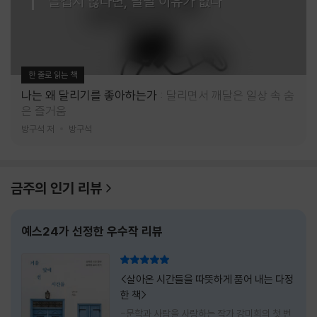
즐겁지 않다면, 달릴 이유가 없다
한 줄로 읽는 책
나는 왜 달리기를 좋아하는가
달리면서 깨달은 일상 속 숨
은 즐거움
방구석 저
방구석
금주의 인기 리뷰
예스24가 선정한 우수작 리뷰
리뷰 총점
<살아온 시간들을 따뜻하게 품어 내는 다정
한 책>
-문학과 사람을 사랑하는 작가 강미희의 첫 번