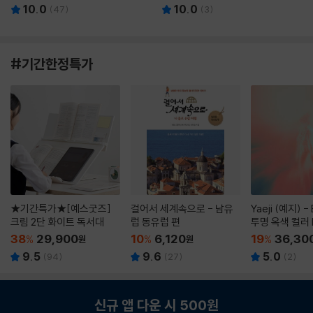
10.0
10.0
(
47
)
(
3
)
#기간한정특가
★기간특가★[예스굿즈]
걸어서 세계속으로 - 남유
Yaeji (예지) -
크림 2단 화이트 독서대
럽 동유럽 편
투명 옥색 컬러 
38
29,900
10
6,120
19
36,30
%
원
%
원
%
9.5
9.6
5.0
(
94
)
(
27
)
(
2
)
신규 앱 다운 시 500원