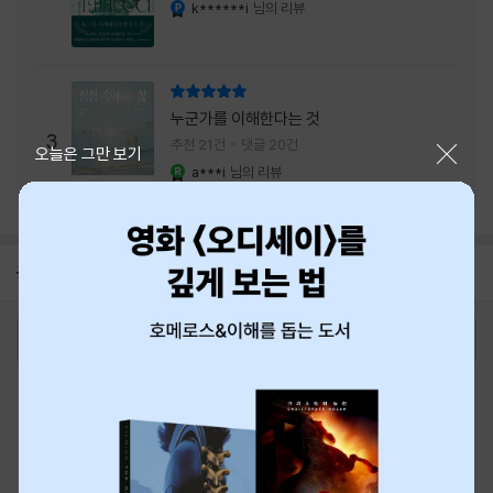
내는 최상의 시너지...
k******i
님의 리뷰
YES마니아 : 플래티넘
리뷰 총점
누군가를 이해한다는 것
3
추천 21건
댓글 20건
닫기
오늘은 그만 보기
a***i
님의 리뷰
YES마니아 : 로얄
공지
8월 신용카드 무이자할부 안내
2026-08-01
로그인
최근 본 상품
주문/배송
고객센터 1544-3800
티켓 1544-6399
중고샵 1566-4295
eBook 1:1문의/채팅상담
예스이십사(주) 사업자 정보
이용약관
개인정보처리방침
청소년보호정책