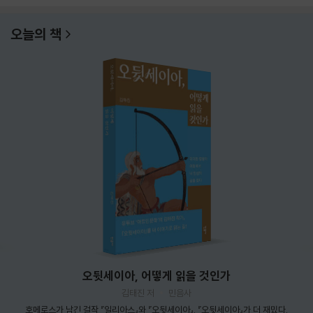
오늘의 책
오뒷세이아, 어떻게 읽을 것인가
김태진 저
민음사
호메로스가 남긴 걸작 『일리아스』와 『오뒷세이아』. 『오뒷세이아』가 더 재밌다.