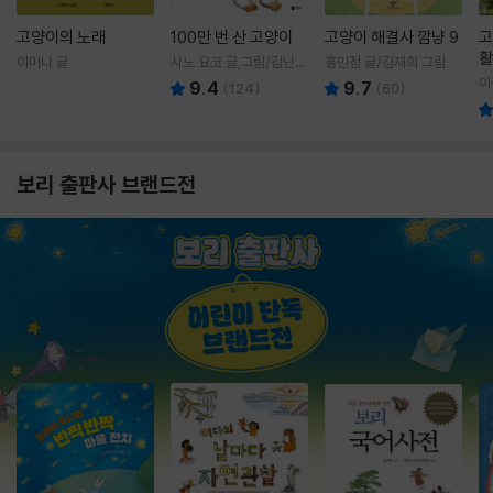
고양이의 노래
100만 번 산 고양이
고양이 해결사 깜냥 9
고
활
이미나 글
사노 요코 글,그림/김난주
홍민정 글/김재희 그림
렇
역
이
9.4
9.7
(
124
)
(
60
)
보리 출판사 브랜드전