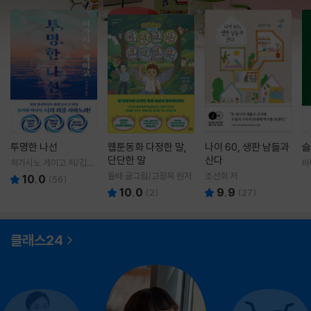
투명한 나선
웹툰동화 다정한 말,
나이 60, 생판 남들과
슬
단단한 말
산다
히가시노 게이고 저/김선
바
영 역
영
돌배 글그림/고정욱 원저
조선희 저
10.0
(
56
)
10.0
9.9
(
2
)
(
27
)
클래스24