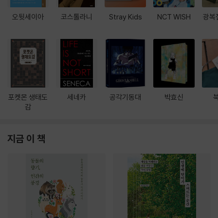
오뒷세이아
코스톨라니
Stray Kids
NCT WISH
광복
포켓몬 생태도
세네카
공각기동대
박효신
감
지금 이 책