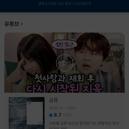
앱푸시/SMS 수신 동의 시 600원 더!
1
/
6
유튜브
급류
정대건 저
민음사
8.7
(
700
)
서로를 급류 속으로 끌어당기는 파멸적인 첫사