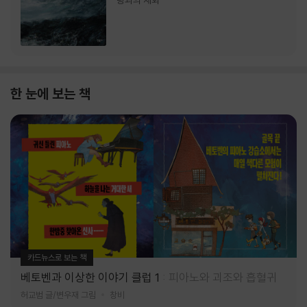
랑과의 재회
한 눈에 보는 책
카드뉴스로 보는 책
베토벤과 이상한 이야기 클럽 1
피아노와 괴조와 흡혈귀
허교범 글/변우재 그림
창비