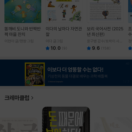
똥깨비 도니와 반짝반
이다의 날마다 자연관
보리 국어사전 (2025
조
짝 마을 잔치
찰
년 최신판)
수
이현아 글/핸짱 그림
이다 글그림
윤구병 감수/토박이 사전
정
편찬실 편
10.0
9.6
(
9
)
(
158
)
1
/
3
크레마클럽