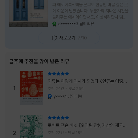
째 에세이북- 책을 덮고도 한동안 마음 깊은 곳
에 여운이 남았습니다. 누군가의 지나온 시간을
들려주는 에세이이면서도, 이상하리만치 읽는
사람 자신의 삶을 다시 돌아보게 만드는 책이었
d*******3
님의 리뷰
YES마니아 : 로얄
습니다. 그래서 이 책은 단순히 한 사람의 기록
으로 머물지 않고, 각자의 상처와 후회, 다 지나
새로보기
7/10
온 줄 알았던 마음의 결을 가만히 비추는 거울
처럼 다가왔습니다. 무엇보다 좋았던 점은 이
책이 큰 목소리로 삶의 답을 가르치려 하지 않
는다는 것, 대신 지나온 시간 속에서 비로소 알
금주에 추천을 많이 받은 리뷰
아차리게 되는 감정들, 놓아야 지켜지는 것들이
있고 무너지지 않는 것보다 다시 일어서는 일이
리뷰 총점
더 중요하다는 사실을 담담하게 보여줍니다. 그
인류는 이렇게 역사가 되었다 <인류는 어떻게
래서 읽는 내내 위로가 과장되지 않았고, 오히
1
역사가 되었나>
추천 24건
댓글 25건
려 그 절제된 진심 덕분에 더 오래 마음에 남았
y****n
님의 리뷰
YES마니아 : 플래티넘
습니다. 책 곳곳에
리뷰 총점
로버트 잭슨 베넷 《오염된 잔》, 가상의 제국이
주는 실감과 미스터리 사건의 치밀함이 이루어
2
추천 22건
댓글 18건