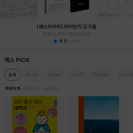
[예스리커버] 타이탄의 도구들
팀 페리스 저/박선령,정지현 공역
9.3
(
1,396
)
예스 PICK
도서
중고샵
eBook
CD/LP
DVD/BD
문구/GI
화제의 책
외국도서
세트도서