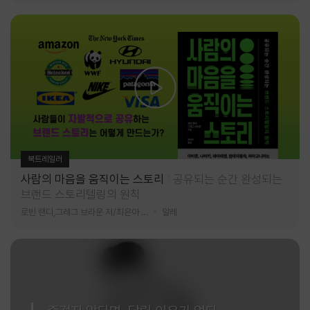
북트레일러
사람의 마음을 움직이는 스토리
공유되는 순간 완성되는
브랜드 스토리텔링의 원칙
로빈 랜디,그레그 브라운 저/최은아 역
알레