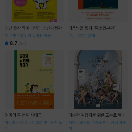
임신 출산 육아 대백과 최신개정판
미움받을 용기 (특별합본판)
초보 부모를 위한 육아 바이블
모든 고민은 관계
8.7
(
27
)
엄마의 두 번째 재테크
미술관 여행자를 위한 도슨트 북 II
아이를 키우며 내 이름의 부수입 만들
서양 미술사의 흐름을 꿰는 반려 미술
기
책