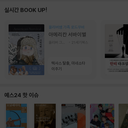
실시간 BOOK UP!
올리버쌤 가족 로드무비
아메리칸 서바이벌
올리버 그랜트,정다운 저
21세기북스
텍사스 탈출, 미네소타
이주기
예스24 핫 이슈