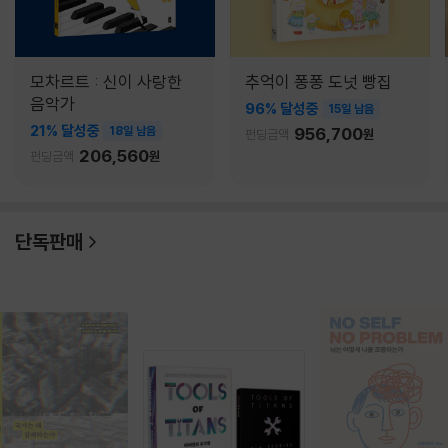
모차르트 : 신이 사랑한
추억이 퐁퐁 도넛 빵집
음악가
96% 달성중
15일 남음
21% 달성중
18일 남음
956,700
펀딩금액
원
206,560
펀딩금액
원
단독판매