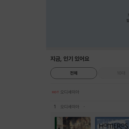
호
할
지금, 인기 있어요
전체
10대
오디세이아
HOT
1
오디세이아