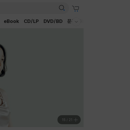
eBook
CD/LP
DVD/BD
문구/GIFT
티켓
채널예스
웰컴메뉴 모두보기
15
/
21