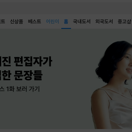
어린이
벤트
신상품
베스트
홈
국내도서
외국도서
중고샵
독후감
어린이