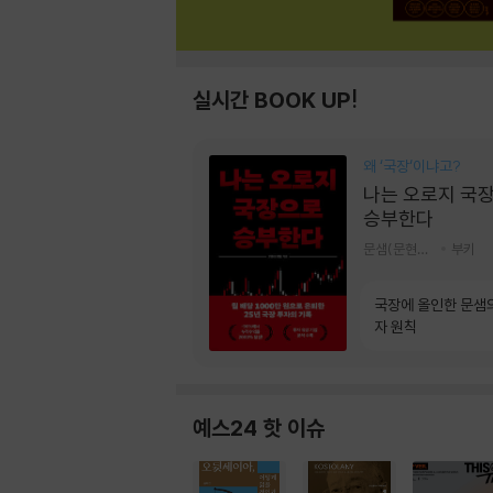
실시간 BOOK UP!
왜 ‘국장‘이냐고?
나는 오로지 국
승부한다
문샘(문현철) 저
부키
국장에 올인한 문샘
자 원칙
예스24 핫 이슈