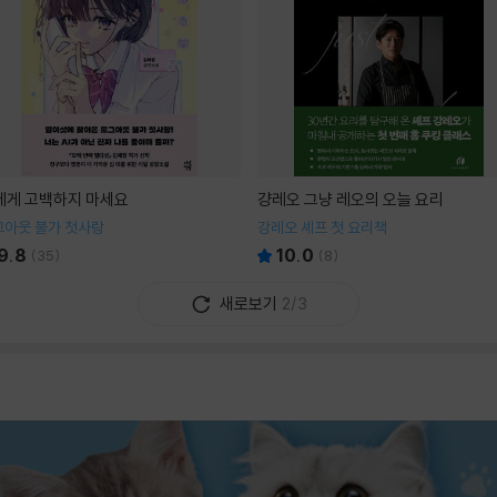
I에게 고백하지 마세요
걍레오 그냥 레오의 오늘 요리
그아웃 불가 첫사랑
강레오 셰프 첫 요리책
9.8
10.0
(
35
)
(
8
)
새로보기
2/3