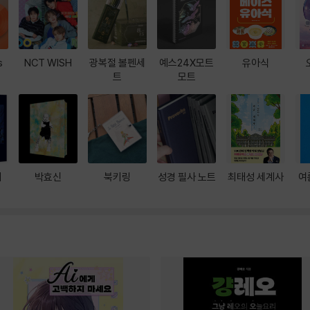
s
NCT WISH
광복절 볼펜세
예스24X모트
유아식
트
모트
대
박효신
북키링
성경 필사 노트
최태성 세계사
여