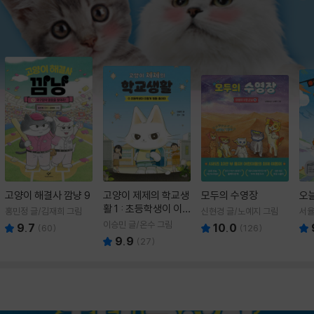
고양이 해결사 깜냥 9
고양이 제제의 학교생
모두의 수영장
오
활 1 : 초등학생이 이
홍민정 글/김재희 그림
신현경 글/노예지 그림
서율
렇게 힘들 줄이야
이승민 글/온수 그림
9.7
10.0
(
60
)
(
126
)
9.9
(
27
)