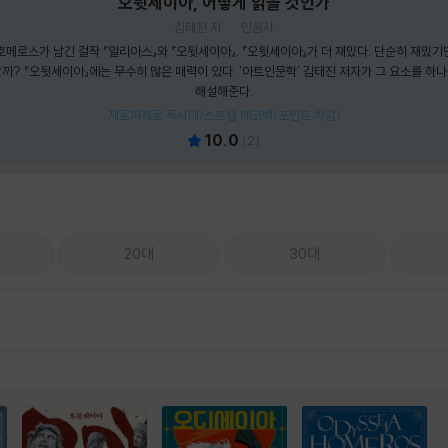
오뒷세이아, 어떻게 읽을 것인가
김태진 저
민음사
메로스가 남긴 걸작 『일리아스』와 『오뒷세이아』. 『오뒷세이아』가 더 재밌다. 단순히 재밌기만
까? 『오뒷세이아』에는 무수히 많은 매력이 있다. '아트인문학' 김태진 저자가 그 요소를 하
해설해준다.
제로퍼제로 독서대/스트랩 에코백(포인트 차감)
10.0
(
2
)
20대
30대