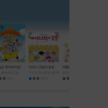
더보기
늘은 캣치하이킹
아이스크림이 꽁꽁
여름을 부탁해
 글/윤태규 그림
구도 노리코 글/윤수정 역
토마쓰리 글그림
9.9
9.6
9.8
(
41
)
(
103
)
(
24
)