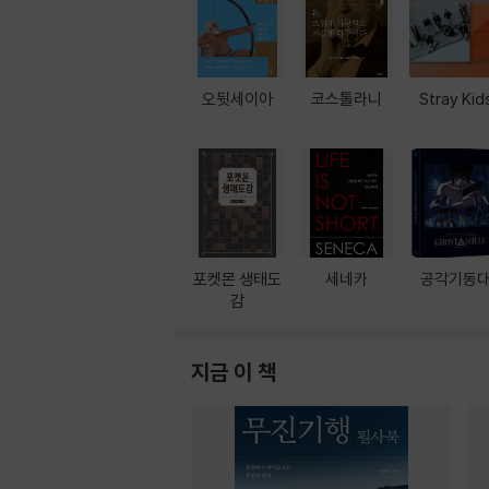
오뒷세이아
코스톨라니
Stray Kid
포켓몬 생태도
세네카
공각기동
감
지금 이 책