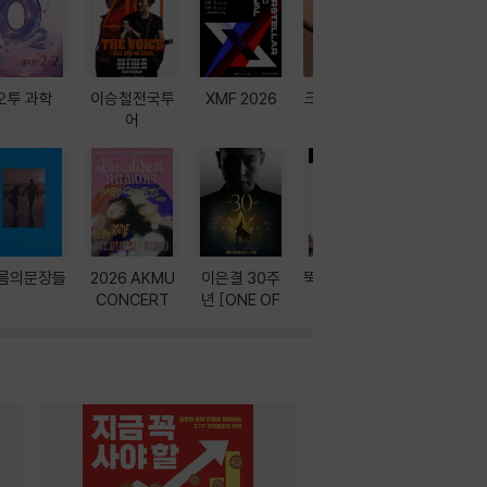
오투 과학
이승철전국투
XMF 2026
크레마 이북 리
방학에는 
어
더기
포터
름의문장들
2026 AKMU
이은결 30주
뚝딱! AI 3대장
이달의 인
CONCERT
년 [ONE OF
과
ONE]