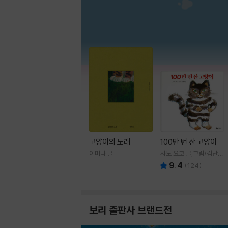
고양이의 노래
100만 번 산 고양이
이미나 글
사노 요코 글,그림/김난주
역
9.4
(
124
)
보리 출판사 브랜드전