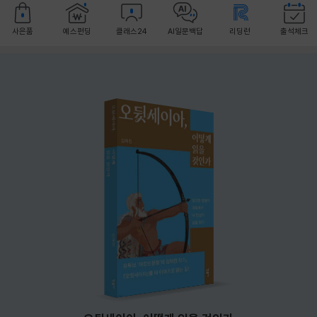
사은품
예스펀딩
클래스24
AI일문백답
리딩런
출석체크