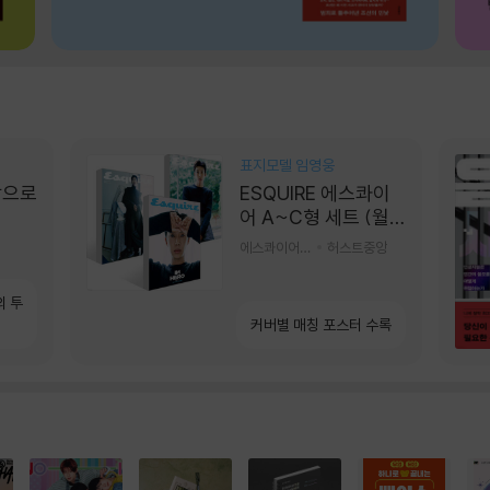
표지모델 임영웅
장으로
ESQUIRE 에스콰이
어 A~C형 세트 (월
간) : 9월 [2026]
에스콰이어편집부 편
허스트중앙
의 투
커버별 매칭 포스터 수록