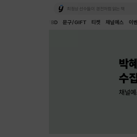
Book
CD/LP
DVD/BD
문구/GIFT
티켓
채널예스
이