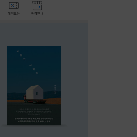
혜택모음
매장안내