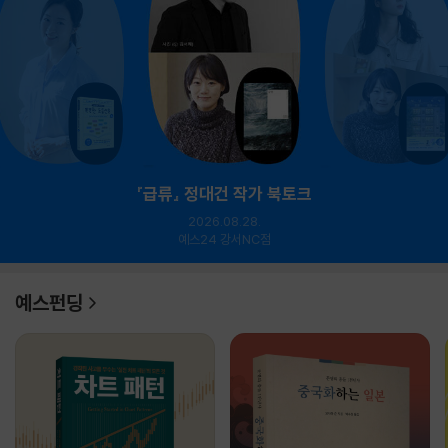
『급류』 정대건 작가 북토크
2026.08.28.
예스24 강서NC점
예스펀딩