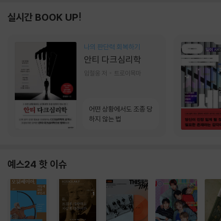
실시간 BOOK UP!
나의 판단력 회복하기
안티 다크심리학
임철웅 저
트로이목마
어떤 상황에서도 조종 당
하지 않는 법
예스24 핫 이슈