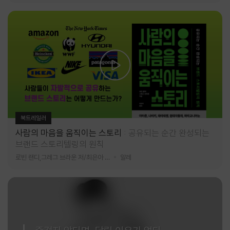
북트레일러
사람의 마음을 움직이는 스토리
공유되는 순간 완성되는
브랜드 스토리텔링의 원칙
로빈 랜디,그레그 브라운 저/최은아 역
알레