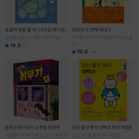
숨결이 바람 될 때 (10주년 에디션)
엄마의 두 번째 재테크
세계를 감동시킨 생의 기록 한정판
아이를 키우며 내 이름의 부수입 만들
기
10.0
(
1
)
10.0
(
44
)
흔한남매 이무기 4 특별 한정판
임신 출산 육아 대백과 최신개정판
오싹함이 두 배! 스페셜 굿즈 6종과 함
초보 부모를 위한 육아 바이블