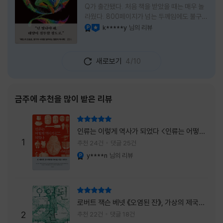
Q가 출간됐다. 처음 책을 받았을 때는 매우 놀
라웠다. 800페이지가 넘는 두께임에도 불구하
고 생각보다 책이 가벼웠다. 여기에 측면을 영
k*****y
님의 리뷰
YES마니아 : 플래티넘
이달의 사락
롱하게 수놓은 색감. 그냥 바라만 보고 있어도
황홀경에 이를 지경이었다. * 그런데 여기에
제목이 Q란다. 처음 제목을 봤을 때 나는 질문
새로보기
4/10
을 의미하는 Question을 떠올렸다. 하지만 이
단어에는 논의, 또는 처리해야 할 문제라는 뜻
도 담겨져 있다. 작가님은 나에게 질문을 던지
려는 걸까, 아니면 같이 논의를 하자는 걸까 고
금주에 추천을 많이 받은 리뷰
개를 갸웃거리며 책을 펴들었다. * 틈만 나면
경적을 울리고 욕을 입에 달고 사는 선배와 일
리뷰 총점
하고 있는 하치. 히토미 클린이라는 청소업체
인류는 이렇게 역사가 되었다 <인류는 어떻게
직원으로 일하는 그녀가 바라는 것은 그저 고요
1
역사가 되었나>
추천 24건
댓글 25건
한
y****n
님의 리뷰
YES마니아 : 플래티넘
리뷰 총점
로버트 잭슨 베넷 《오염된 잔》, 가상의 제국이
주는 실감과 미스터리 사건의 치밀함이 이루어
2
추천 22건
댓글 18건