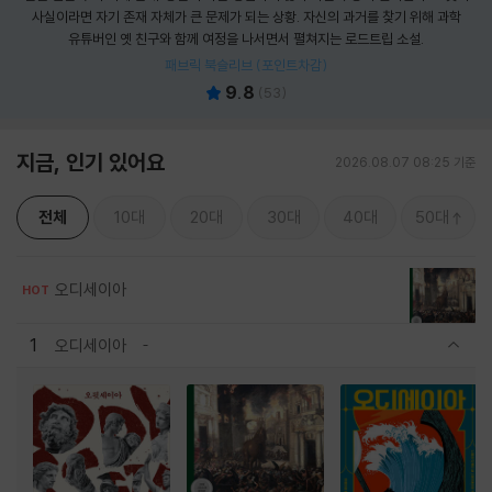
사실이라면 자기 존재 자체가 큰 문제가 되는 상황. 자신의 과거를 찾기 위해 과학
유튜버인 옛 친구와 함께 여정을 나서면서 펼쳐지는 로드트립 소설.
패브릭 북슬리브 (포인트차감)
9.8
(
53
)
지금, 인기 있어요
2026.08.07 08:25 기준
전체
10대
20대
30대
40대
50대
오디세이아
HOT
1
오디세이아
관련상품 보이기/감축