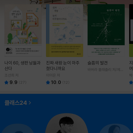
나이 60, 생판 남들과
진짜 새랑 눈이 마주
슬픔의 발견
지
산다
쳤다니까요
여
바버라 블래츨리 저/제효
영 역
조선희 저
이이은 저
박
9.9
10.0
(
27
)
(
12
)
클래스24