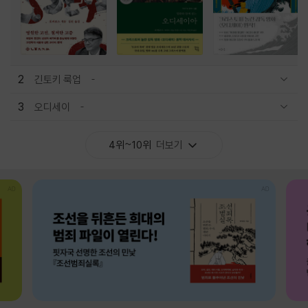
2
긴토키 룩업
관련상품 보이기/감축
3
오디세이
관련상품 보이기/감축
4위~10위
더보기