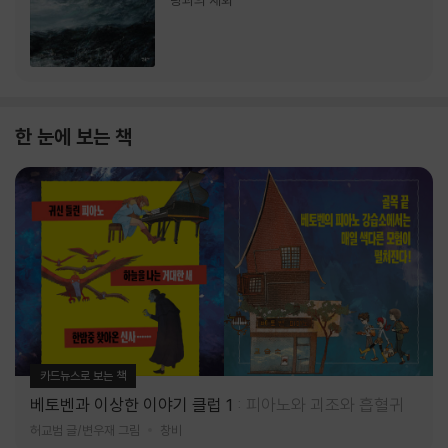
랑과의 재회
한 눈에 보는 책
카드뉴스로 보는 책
베토벤과 이상한 이야기 클럽 1
피아노와 괴조와 흡혈귀
허교범 글/변우재 그림
창비