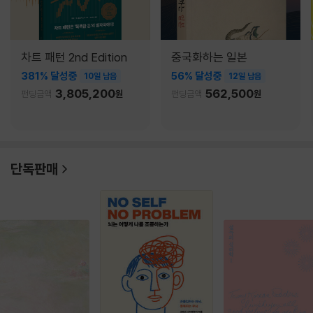
차트 패턴 2nd Edition
중국화하는 일본
381% 달성중
56% 달성중
10일 남음
12일 남음
3,805,200
562,500
펀딩금액
원
펀딩금액
원
단독판매