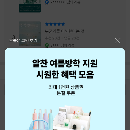
내는 최상의 시너지...
k******i
님의 리뷰
YES마니아 : 플래티넘
리뷰 총점
누군가를 이해한다는 것
3
추천 20건
댓글 20건
닫기
오늘은 그만 보기
a***i
님의 리뷰
YES마니아 : 로얄
공지
8월 신용카드 무이자할부 안내
2026-08-01
로그인
최근 본 상품
주문/배송
고객센터 1544-3800
티켓 1544-6399
중고샵 1566-4295
eBook 1:1문의/채팅상담
예스이십사(주) 사업자 정보
이용약관
개인정보처리방침
청소년보호정책