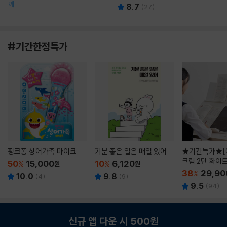
께
8.7
(
27
)
#기간한정특가
핑크퐁 상어가족 마이크
기분 좋은 일은 매일 있어
★기간특가★[
크림 2단 화이
50
15,000
10
6,120
%
원
%
원
38
29,90
%
10.0
9.8
(
4
)
(
9
)
9.5
(
94
)
신규 앱 다운 시 500원