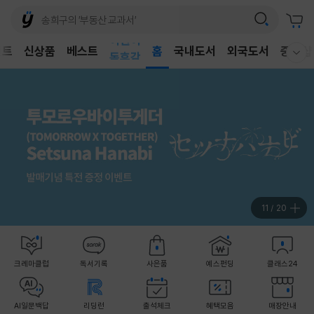
어린이
벤트
신상품
베스트
독후감
홈
국내도서
외국도서
중고샵
웰컴메뉴 모두보기
어린이
12
/
20
크레마클럽
독서기록
사은품
예스펀딩
클래스24
AI일문백답
리딩런
출석체크
혜택모음
매장안내