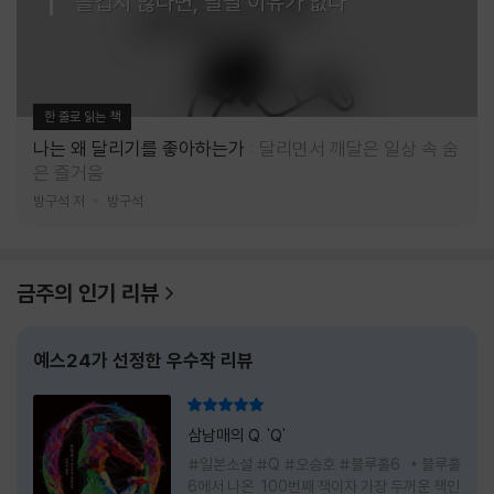
즐겁지 않다면, 달릴 이유가 없다
한 줄로 읽는 책
나는 왜 달리기를 좋아하는가
달리면서 깨달은 일상 속 숨
은 즐거움
방구석 저
방구석
금주의 인기 리뷰
예스24가 선정한 우수작 리뷰
리뷰 총점
삼남매의 Q. 'Q'
#일본소설 #Q #오승호 #블루홀6 * 블루홀
6에서 나온 100번째 책이자 가장 두꺼운 책인