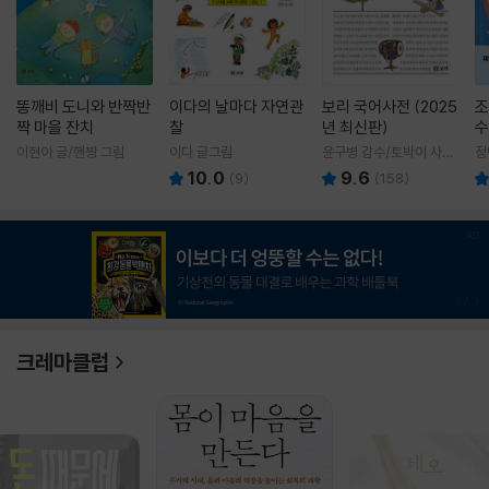
똥깨비 도니와 반짝반
이다의 날마다 자연관
보리 국어사전 (2025
조
짝 마을 잔치
찰
년 최신판)
수
이현아 글/핸짱 그림
이다 글그림
윤구병 감수/토박이 사전
정
편찬실 편
10.0
9.6
(
9
)
(
158
)
1
/
3
크레마클럽