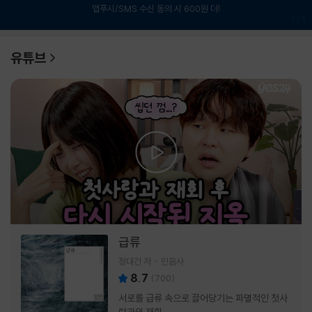
앱푸시/SMS 수신 동의 시 600원 더!
1
/
6
유튜브
급류
정대건 저
민음사
8.7
(
700
)
서로를 급류 속으로 끌어당기는 파멸적인 첫사