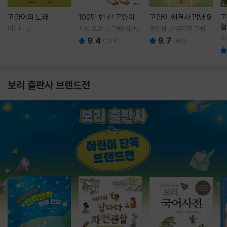
고양이의 노래
100만 번 산 고양이
고양이 해결사 깜냥 9
고
활
이미나 글
사노 요코 글,그림/김난주
홍민정 글/김재희 그림
렇
역
이
9.4
9.7
(
124
)
(
60
)
보리 출판사 브랜드전