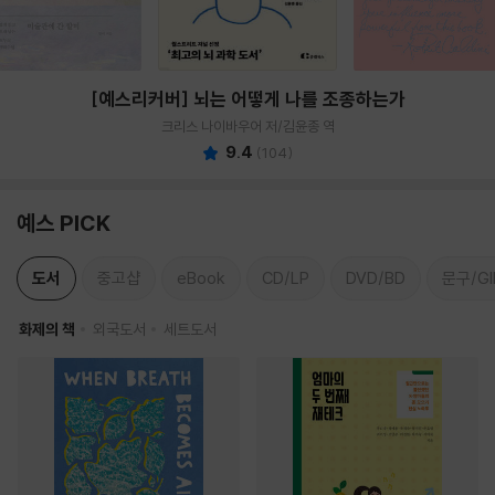
[예스리커버] 뇌는 어떻게 나를 조종하는가
크리스 나이바우어 저/김윤종 역
9.4
(
104
)
예스 PICK
도서
중고샵
eBook
CD/LP
DVD/BD
문구/GI
화제의 책
외국도서
세트도서