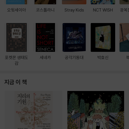
오뒷세이아
코스톨라니
Stray Kids
NCT WISH
광복
포켓몬 생태도
세네카
공각기동대
박효신
감
지금 이 책