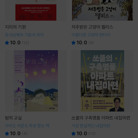
지리의 기원
저주받은 고양이 펠리스
동서남북의 기원과 의미
아름다운 고양이 판타지
10.0
10.0
(
12
)
(
9
)
밤의 교실
쏘쿨의 구축명품 아파트 내집마련
아이도 어른도 위로 받는 책
가장 현실적인 내집마련
10.0
10.0
(
4
)
(
13
)