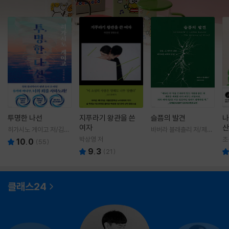
투명한 나선
지푸라기 왕관을 쓴
슬픔의 발견
나
여자
산
히가시노 게이고 저/김선
바버라 블래츨리 저/제효
영 역
영 역
박상영 저
조
10.0
(
55
)
9.3
(
21
)
클래스24