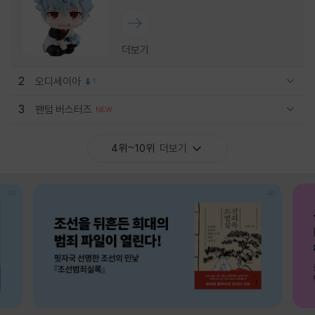
더보기
2
오디세이아
1
관련상품 보이기/감축
3
팬텀 버스터즈
관련상품 보이기/감축
4위~10위
더보기