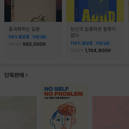
중국화하는 일본
당신의 집중력은 잘못이
없다
56% 달성중
12일 남음
110% 달성중
562,500
12일 남음
펀딩금액
원
1,104,800
펀딩금액
원
단독판매