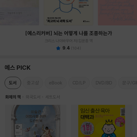
[예스리커버] 뇌는 어떻게 나를 조종하는가
크리스 나이바우어 저/김윤종 역
9.4
(
104
)
예스 PICK
도서
중고샵
eBook
CD/LP
DVD/BD
문구/GI
화제의 책
외국도서
세트도서