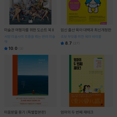
미술관 여행자를 위한 도슨트 북 II
임신 출산 육아 대백과 최신개정판
서양 미술사의 흐름을 꿰는 반려 미술
초보 부모를 위한 육아 바이블
책
8.7
(
27
)
10.0
(
3
)
미움받을 용기 (특별합본판)
엄마의 두 번째 재테크