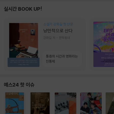
실시간 BOOK UP!
소설가 강화길 첫 산문
낭만적으로 산다
강화길 저
문학동네
통증의 시간과 영화라는
진통제
예스24 핫 이슈