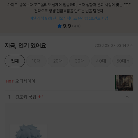
가이드. 종목보다 포트폴리오 설계에 집중하며, 투자 성향과 은퇴 시점에 맞는 ETF
전략으로 평생 현금흐름을 만드는 법을 담았다.
[이달의 책 8월] 산리오캐릭터즈 유리컵 (포인트 차감)
9.9
(
44
)
지금, 인기 있어요
2026.08.07 03:14 기준
전체
10대
20대
30대
40대
50대
오디세이아
HOT
1
긴토키 룩업
2
관련상품 보이기/감축