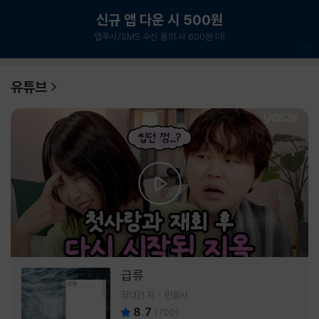
신규 앱 다운 시 500원
앱푸시/SMS 수신 동의 시 600원 더!
1
/
6
유튜브
급류
정대건 저
민음사
8.7
(
700
)