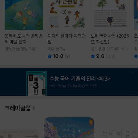
똥깨비 도니와 반짝반
이다의 날마다 자연관
보리 국어사전 (2025
조
짝 마을 잔치
찰
년 최신판)
수
이현아 글/핸짱 그림
이다 글그림
윤구병 감수/토박이 사전
정
편찬실 편
10.0
9.6
(
9
)
(
158
)
1
/
3
크레마클럽