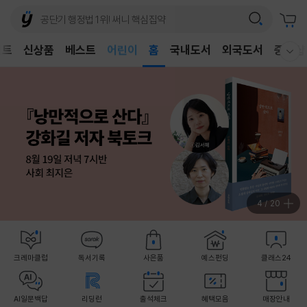
벤트
신상품
베스트
어린이
홈
국내도서
외국도서
중고샵
웰컴메뉴 모두보기
독후감
어린이
4
/
20
크레마클럽
독서기록
사은품
예스펀딩
클래스24
AI일문백답
리딩런
출석체크
혜택모음
매장안내