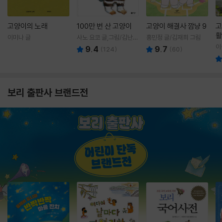
고양이의 노래
100만 번 산 고양이
고양이 해결사 깜냥 9
고
활
이미나 글
사노 요코 글,그림/김난주
홍민정 글/김재희 그림
렇
역
이
9.4
9.7
(
124
)
(
60
)
보리 출판사 브랜드전