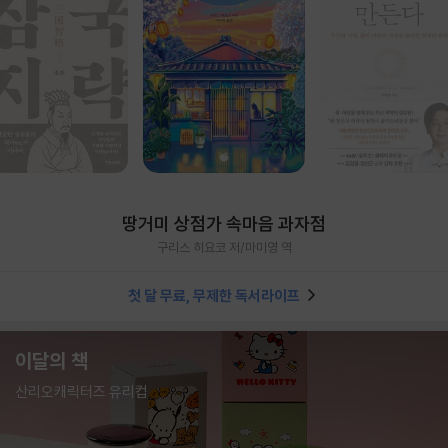
땅거미 상점가 속마음 과자점
구리스 히요코 저/마미영 역
첫 달 무료, 무제한 독서라이프
이달의 책
산리오캐릭터즈 유리컵