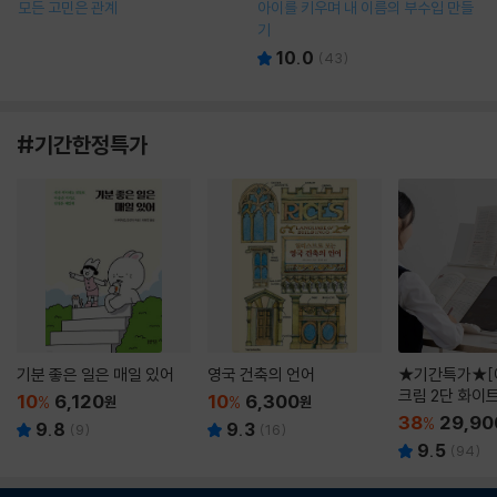
모든 고민은 관계
아이를 키우며 내 이름의 부수입 만들
기
10.0
(
43
)
#기간한정특가
기분 좋은 일은 매일 있어
영국 건축의 언어
★기간특가★[
크림 2단 화이
10
6,120
10
6,300
%
원
%
원
38
29,90
%
9.8
9.3
(
9
)
(
16
)
9.5
(
94
)