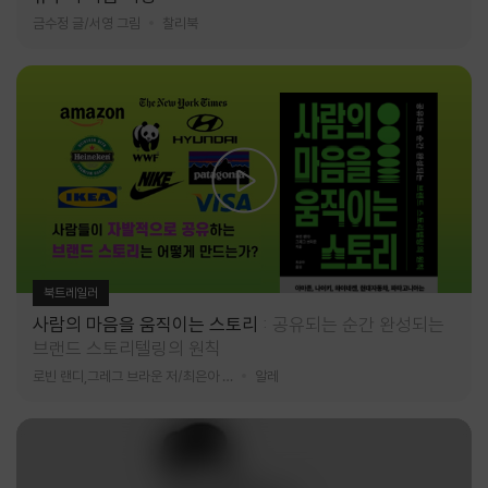
금수정 글/서영 그림
찰리북
북트레일러
사람의 마음을 움직이는 스토리
공유되는 순간 완성되는
브랜드 스토리텔링의 원칙
로빈 랜디,그레그 브라운 저/최은아 역
알레