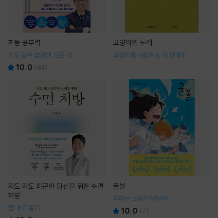
초등 공부력
고양이의 노래
초등 공부 습관의 모든 것
고양이를 사랑하는 당신에게
10.0
(
49
)
자도 자도 피곤한 당신을 위한 수면
골볼
처방
우리는 소리가 빛난다
잠 바로 알기
10.0
(
7
)