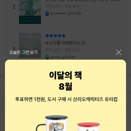
주는 실감과 미스터리 사건의 치밀함이 이루어
2
추천 22건
댓글 18건
내는 최상의 시너지...
k******i
님의 리뷰
YES마니아 : 플래티넘
리뷰 총점
누군가를 이해한다는 것
3
추천 20건
댓글 20건
닫기
오늘은 그만 보기
a***i
님의 리뷰
YES마니아 : 로얄
공지
8월 신용카드 무이자할부 안내
2026-08-01
로그인
최근 본 상품
주문/배송
고객센터 1544-3800
티켓 1544-6399
중고샵 1566-4295
eBook 1:1문의/채팅상담
예스이십사(주) 사업자 정보