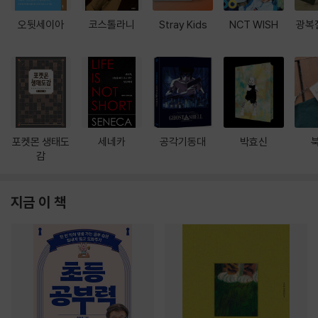
오뒷세이아
코스톨라니
Stray Kids
NCT WISH
광복
포켓몬 생태도
세네카
공각기동대
박효신
감
지금 이 책