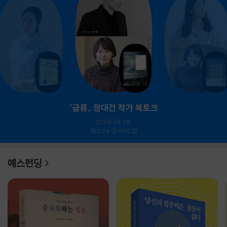
『급류』 정대건 작가 북토크
2026.08.28.
예스24 강서NC점
예스펀딩