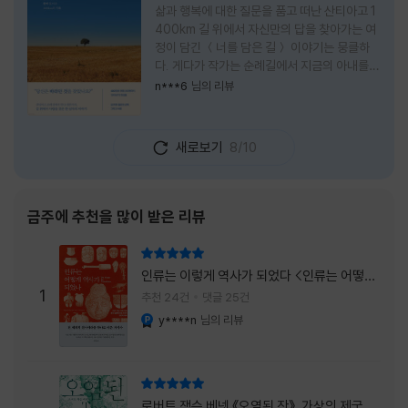
삶과 행복에 대한 질문을 품고 떠난 산티아고 1
400km 길 위에서 자신만의 답을 찾아가는 여
정이 담긴 ＜너를 담은 길＞ 이야기는 뭉클하
다. 게다가 작가는 순례길에서 지금의 아내를
만나 여행 로맨스의 정석인 '비포 선라이즈'를
n***6
님의 리뷰
현실로 이루었다는 점에서 더없이 로맨틱하다.
책을 읽으며 밑줄 그은 문장들이 많았다. 책 속
에 작가가 소개한 다양한 도서들의 문장들을 만
새로보기
8/10
나는 것 역시 읽기의 또다른 즐거움이었다. 여
느 이들처럼 성실히 학교를 마치고 남들이 부러
워하는 직장에 다니던 작가가 어느날 문득 나는
누구이며어느 순간 행복을 느끼는지 질문하며
금주에 추천을 많이 받은 리뷰
길을 떠나려고 마음 먹는 순간들을 적어내려간
문장들에 마음을 한참 머물렀다.그 부분을 발췌
리뷰 총점
해본다. "내가 온 힘을 다해 부러워하던 사람
인류는 이렇게 역사가 되었다 <인류는 어떻게
들은 '자신이 원하는' 일을 하는 사람들이었다.
1
역사가 되었나>
추천 24건
댓글 25건
소명이라고 하던
y****n
님의 리뷰
YES마니아 : 플래티넘
리뷰 총점
로버트 잭슨 베넷 《오염된 잔》, 가상의 제국이