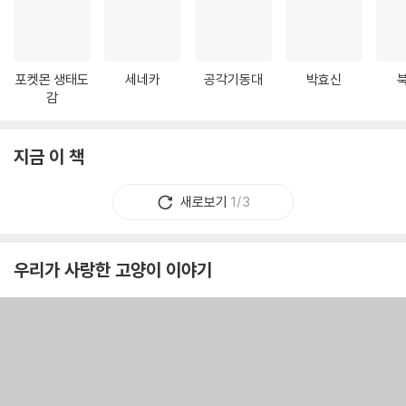
포켓몬 생태도
세네카
공각기동대
박효신
감
지금 이 책
새로보기
1/3
우리가 사랑한 고양이 이야기