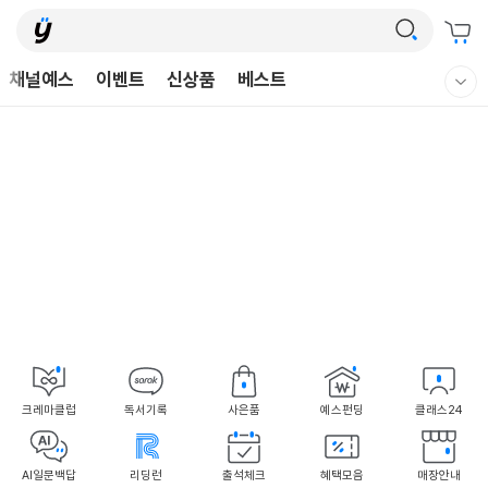
채널예스
이벤트
신상품
베스트
어린이
웰컴메뉴 모두보기
독후감
어린이
홈
국내도서
외국도서
중고샵
eBook
CD/LP
DVD
크레마클럽
독서기록
사은품
예스펀딩
클래스24
AI일문백답
리딩런
출석체크
혜택모음
매장안내