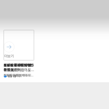
더보기
똥깨비 도니와 반짝반
이다의 날마다 자연관
보리 국어사전 (2025
조조는 특별한 걸 볼
랑랑별 때때롱
식물 도감 : 세밀화로
그날 밤 계란말이 버
민키의 낙서 세상 놀
짝 마을 잔치
찰
년 최신판)
수 있어
그린 보리 어린이 도
스
이북
권정생 글/정승희 그림
감
이현아 글/핸짱 그림
이다 글그림
윤구병 감수/토박이 사전
정민지 글/김연제 그림
전의식 외 글/이태수 외
김규정 글그림
민키 글그림
10.0
(
4
)
편찬실 편
그림
10.0
9.6
10.0
9.7
10.0
10.0
(
(
38
158
(
(
(
(
9
22
2
22
)
)
)
)
)
)