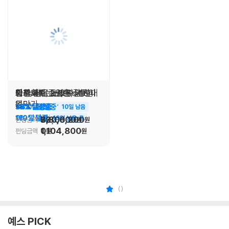
단독판매
당신의 집중력은 잘못이
중국화하는 일본
이젤 원목 노트북 거치대
모차르트 : 신이 사랑한
쉼 숨 섬
차트 패턴 2nd Edition
없다
음악가
56% 달성중
13% 달성중
72% 달성중
381% 달성중
19일 남음
11일 남음
12일 남음
10일 남음
110% 달성중
0% 달성중
562,500
63,000
720,000
3,805,200
19일 남음
12일 남음
펀딩금액
펀딩금액
펀딩금액
펀딩금액
원
원
원
원
1,104,800
0
펀딩금액
펀딩금액
원
원
(
)
예스 PICK