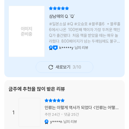
리뷰 총점
삼남매의 Q. 'Q'
#일본소설 #Q #오승호 #블루홀6 * 블루홀
6에서 나온 100번째 책이자 가장 두꺼운 책인
Q가 출간됐다. 처음 책을 받았을 때는 매우 놀
라웠다. 800페이지가 넘는 두께임에도 불구하
고 생각보다 책이 가벼웠다. 여기에 측면을 영
k*****y
님의 리뷰
YES마니아 : 플래티넘
이달의 사락
롱하게 수놓은 색감. 그냥 바라만 보고 있어도
황홀경에 이를 지경이었다. * 그런데 여기에
제목이 Q란다. 처음 제목을 봤을 때 나는 질문
새로보기
3/10
을 의미하는 Question을 떠올렸다. 하지만 이
단어에는 논의, 또는 처리해야 할 문제라는 뜻
도 담겨져 있다. 작가님은 나에게 질문을 던지
려는 걸까, 아니면 같이 논의를 하자는 걸까 고
금주에 추천을 많이 받은 리뷰
개를 갸웃거리며 책을 펴들었다. * 틈만 나면
경적을 울리고 욕을 입에 달고 사는 선배와 일
리뷰 총점
하고 있는 하치. 히토미 클린이라는 청소업체
인류는 이렇게 역사가 되었다 <인류는 어떻게
직원으로 일하는 그녀가 바라는 것은 그저 고요
1
역사가 되었나>
추천 24건
댓글 25건
한
y****n
님의 리뷰
YES마니아 : 플래티넘