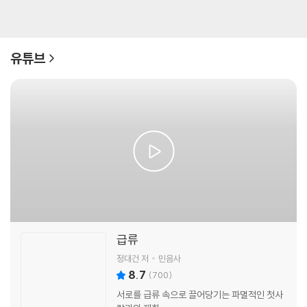
유튜브
급류
정대건 저
민음사
8.7
(
700
)
서로를 급류 속으로 끌어당기는 파멸적인 첫사