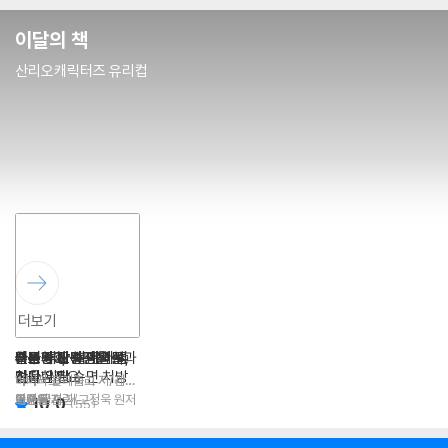
이달의 책
산리오캐릭터즈 유리컵
더보기
진짜 새랑 눈이 마주
웹툰동화 다정한 말,
투명한 나선
연금 투자 불패의 법
지푸라기 왕관을 쓴
나이 60, 생판 남들과
자도 자도 피곤한 당
슬픔의 발견
쳤다니까요
단단한 말
칙
여자
산다
신을 위한 수면 처방
히가시노 게이고 저/김선
바버라 블래츨리 저/제효
영 역
영 역
이이은 저
돌배 글그림/고정욱 원저
영주 닐슨 저
박상영 저
조선희 저
이준용 저
10.0
(
55
)
10.0
10.0
9.9
9.3
9.9
10.0
(
(
(
21
43
27
(
(
(
12
2
45
)
)
)
)
)
)