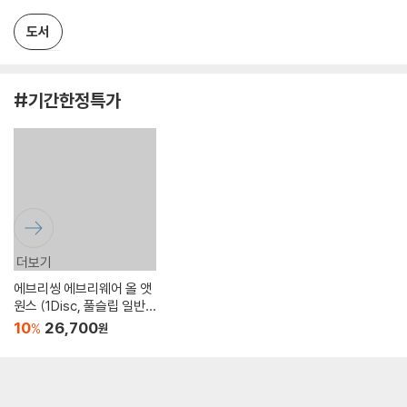
도서
중고샵
#기간한정특가
eBook
CD/LP
DVD/BD
문구/GIFT
티켓
더보기
걸어서 세계속으로 - 남유
영국 건축의 언어
기분 좋은 일은 매일 있어
핑크퐁 상어가족 마이크
★기간특가★[예스굿즈]
Yaeji (예지) - EP 1+2 [불
에브리씽 에브리웨어 올 앳
럽 동유럽 편
크림 2단 화이트 독서대
투명 옥색 컬러 LP]
원스 (1Disc, 풀슬립 일반
10
10
50
6,300
6,120
15,000
%
%
%
원
원
원
판) : 블루레이
10
38
19
10
6,120
36,300
26,700
29,900
%
%
%
%
원
원
원
원
9.3
9.8
10.0
(
(
16
9
(
4
)
)
)
9.6
9.5
5.0
10.0
(
(
(
94
2
27
(
)
2
)
)
)