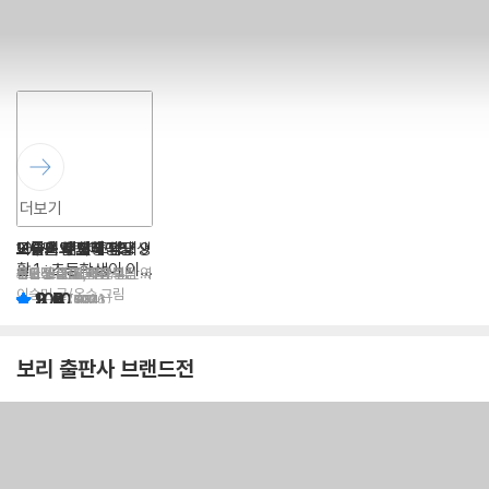
더보기
고양이의 노래
100만 번 산 고양이
고양이 해결사 깜냥 9
고양이 제제의 학교생
모두의 수영장
오늘은 캣치하이킹
아이스크림이 꽁꽁
여름을 부탁해
활 1 : 초등학생이 이
이미나 글
사노 요코 글,그림/김난주
홍민정 글/김재희 그림
신현경 글/노예지 그림
서율 글/윤태규 그림
구도 노리코 글/윤수정 역
토마쓰리 글그림
렇게 힘들 줄이야
역
이승민 글/온수 그림
9.4
9.7
10.0
9.9
9.6
9.8
(
(
(
(
(
60
124
41
103
24
(
126
)
)
)
)
)
)
9.9
(
27
)
보리 출판사 브랜드전