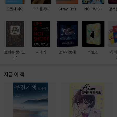
오뒷세이아
코스톨라니
Stray Kids
NCT WISH
광복
포켓몬 생태도
세네카
공각기동대
박효신
하버
감
지금 이 책