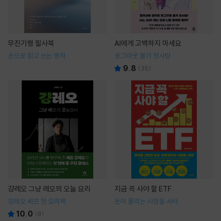
무진기행 필사북
AI에게 고백하지 마세요
손으로 읽고 쓰는 명작
로그아웃 불가 첫사랑
9.8
(
35
)
걍레오 그냥 레오의 오늘 요리
지금 꼭 사야 할 ETF
강레오 셰프 첫 요리책
돈이 몰리는 시장을 사라
10.0
(
8
)