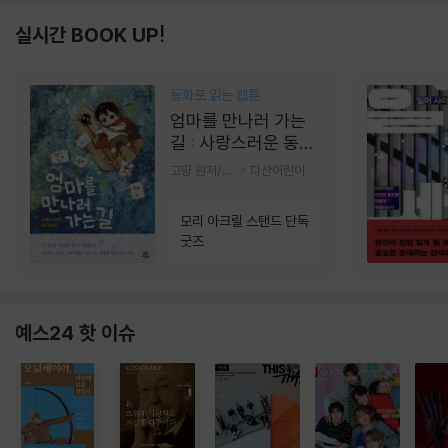
실시간 BOOK UP!
동화로 읽는 웹툰
엄마를 만나러 가는
길 : 사랑스러운 동그
라미
고먕 원저/김영리 글
다산어린이
모리 아크릴 스탠드 단독
굿즈
예스24 핫 이슈