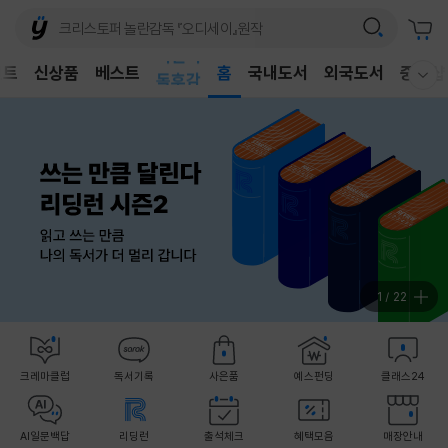
어린이
벤트
신상품
베스트
독후감
홈
국내도서
외국도서
중고샵
웰컴메뉴 모두보기
어린이
1
/
22
크레마클럽
독서기록
사은품
예스펀딩
클래스24
AI일문백답
리딩런
출석체크
혜택모음
매장안내