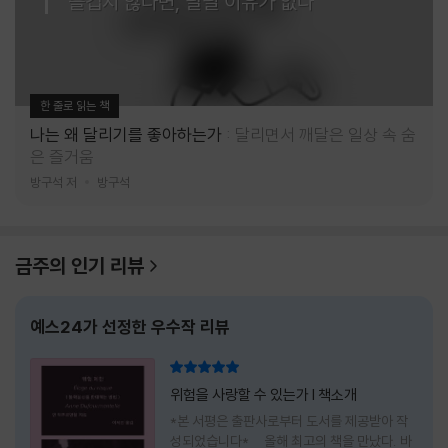
즐겁지 않다면, 달릴 이유가 없다
한 줄로 읽는 책
나는 왜 달리기를 좋아하는가
달리면서 깨달은 일상 속 숨
은 즐거움
방구석 저
방구석
금주의 인기 리뷰
예스24가 선정한 우수작 리뷰
리뷰 총점
위험을 사랑할 수 있는가 l 책소개
*본 서평은 출판사로부터 도서를 제공받아 작
성되었습니다* 올해 최고의 책을 만났다. 바