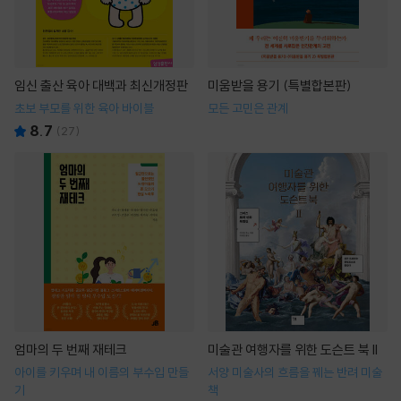
임신 출산 육아 대백과 최신개정판
미움받을 용기 (특별합본판)
초보 부모를 위한 육아 바이블
모든 고민은 관계
8.7
(
27
)
엄마의 두 번째 재테크
미술관 여행자를 위한 도슨트 북 II
아이를 키우며 내 이름의 부수입 만들
서양 미술사의 흐름을 꿰는 반려 미술
기
책