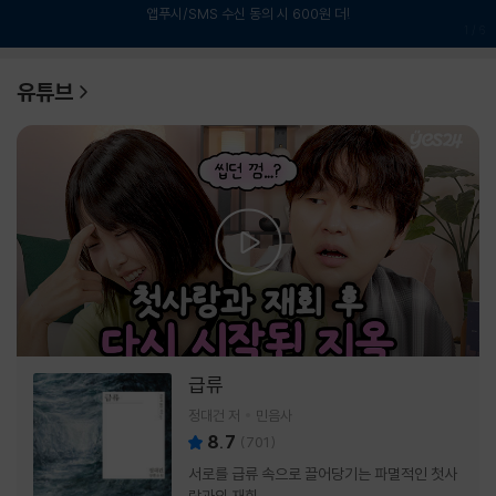
앱푸시/SMS 수신 동의 시 600원 더!
1
/
6
유튜브
급류
정대건 저
민음사
8.7
(
701
)
서로를 급류 속으로 끌어당기는 파멸적인 첫사