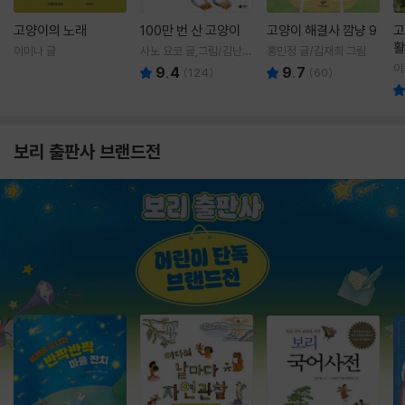
고양이의 노래
100만 번 산 고양이
고양이 해결사 깜냥 9
고
활
이미나 글
사노 요코 글,그림/김난주
홍민정 글/김재희 그림
렇
역
이
9.4
9.7
(
124
)
(
60
)
보리 출판사 브랜드전