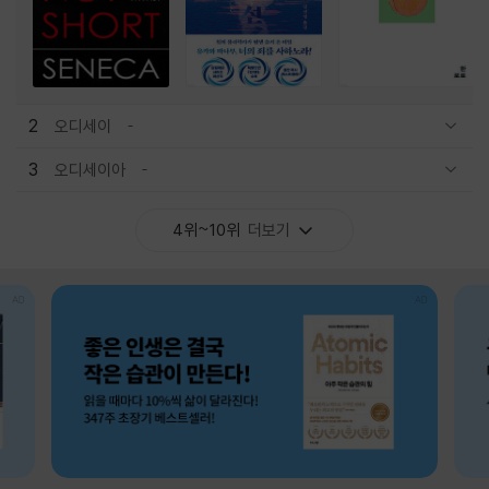
2
오디세이
관련상품 보이기/감축
3
오디세이아
관련상품 보이기/감축
4위~10위
더보기