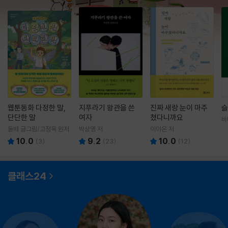
웹툰동화 다정한 말,
지푸라기 왕관을 쓴
진짜 새랑 눈이 마주
슬
단단한 말
여자
쳤다니까요
바
영
돌배 글그림/고정욱 원저
박상영 저
이이은 저
10.0
9.2
10.0
(
3
)
(
23
)
(
12
)
클래스24