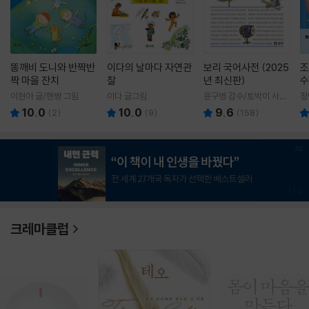
똥깨비 도니와 반짝반
이다의 날마다 자연관
보리 국어사전 (2025
조
짝 마을 잔치
찰
년 최신판)
수
이현아 글/핸짱 그림
이다 글그림
윤구병 감수/토박이 사전
정
편찬실 편
10.0
10.0
9.6
(
2
)
(
9
)
(
158
)
1
/
3
크레마클럽