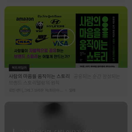
북트레일러
사람의 마음을 움직이는 스토리
공유되는 순간 완성되는
브랜드 스토리텔링의 원칙
로빈 랜디,그레그 브라운 저/최은아 역
알레