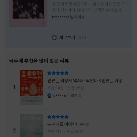
로 도서 위험 예찬 이다. 살아 있다는 것은 고
통의 연속이며, 매 순간의 선택은 눈에 보이지
않는 위험을 감수해야 한다는 것을 의미한다.
i*******i
님의 리뷰
무엇을 할 수 있을까. 무엇을 한다 한들 결국 실
패하게 될 것만 같은 삶 속에서 선뜻 무언가에
도전하고 미지의 세계로 발을 내딛기란 결코 쉬
새로보기
2/10
운 일이 아니다. 그러나 이 책을 읽다 보면 그 마
음이 조금씩 달라진다. 머리로는 아직도 '그것
을 선택해서는 안 된다'고 말하지만, 몸은 이미
내가 진실로 원했던 방향을 향해 움직이고 있을
금주에 추천을 많이 받은 리뷰
지도 모른다. 위험은 두려움의 대상이 아니라,
내가 진짜 원하는 삶으로 향하는 문 앞에 늘 함
리뷰 총점
께 서 있기 때문이다. 이 책은 프랑스의 철학
인류는 이렇게 역사가 되었다 <인류는 어떻게
자이자 정신분석가인 안 뒤푸르망
1
역사가 되었나>
추천 24건
댓글 25건
y****n
님의 리뷰
YES마니아 : 플래티넘
리뷰 총점
누군가를 이해한다는 것
2
추천 21건
댓글 20건