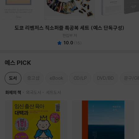
도쿄 리벤저스 직소퍼즐 특공복 세트 (예스 단독구성)
편집부 저
10.0
(
15
)
예스 PICK
도서
중고샵
eBook
CD/LP
DVD/BD
문구/GI
화제의 책
외국도서
세트도서