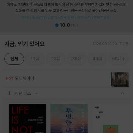
아이들. 75명의 친구들을 대표해 법정에 선 한 소년과 부당한 차별에 맞선 공동체의
실화를 한 편의 시를 읽듯 짧고 리듬감 있는 문장으로 풀어낸 운문 소설.
[단독] 독서집게 / L홀더 / 여름 담요 / 무지 노트 (포인트차감)
10.0
(
16
)
지금, 인기 있어요
2026.08.10 23:17 기준
전체
10대
20대
30대
40대
50대
오디세이아
HOT
1
청년 패스
관련상품 보이기/감축