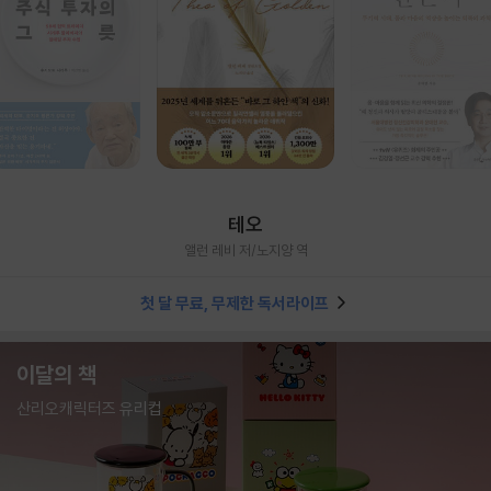
테오
앨런 레비 저/노지양 역
첫 달 무료, 무제한 독서라이프
이달의 책
산리오캐릭터즈 유리컵