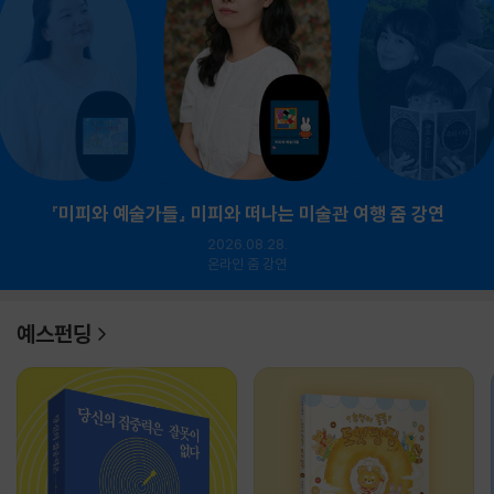
『미피와 예술가들』 미피와 떠나는 미술관 여행 줌 강연
2026.08.28.
온라인 줌 강연
예스펀딩