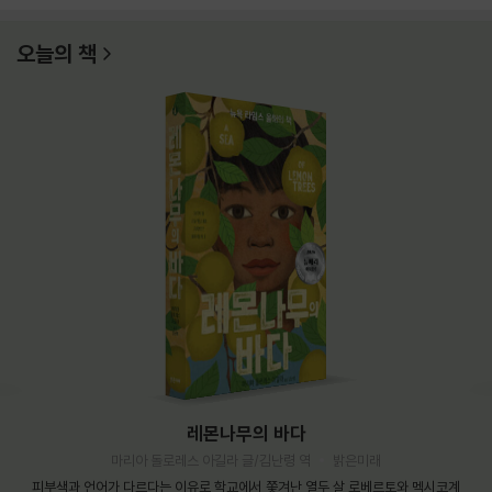
오늘의 책
레몬나무의 바다
마리아 돌로레스 아길라 글/김난령 역
밝은미래
피부색과 언어가 다르다는 이유로 학교에서 쫓겨난 열두 살 로베르토와 멕시코계