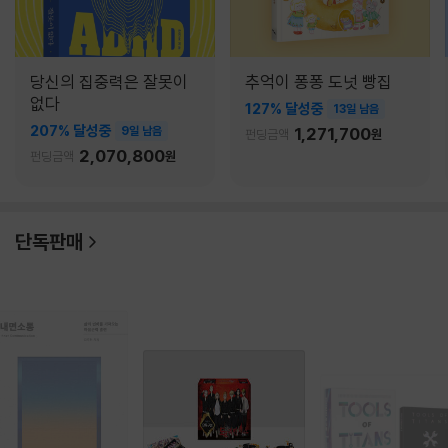
당신의 집중력은 잘못이
추억이 퐁퐁 도넛 빵집
없다
127% 달성중
13일 남음
207% 달성중
9일 남음
1,271,700
펀딩금액
원
2,070,800
펀딩금액
원
단독판매