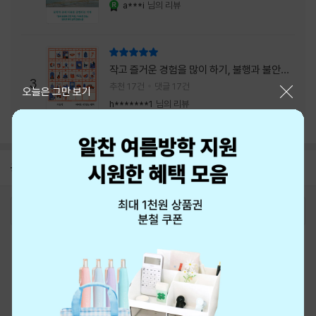
a***i
님의 리뷰
YES마니아 : 로얄
리뷰 총점
작고 즐거운 경험을 많이 하기, 불행과 불안을
3
회피하지 말기, 그리고 좋은 사람을 많이 만나
추천 17건
댓글 17건
닫기
오늘은 그만 보기
기.
h*******1
님의 리뷰
공지
8월 신용카드 무이자할부 안내
2026-08-01
로그인
최근 본 상품
주문/배송
고객센터 1544-3800
티켓 1544-6399
중고샵 1566-4295
eBook 1:1문의/채팅상담
예스이십사(주) 사업자 정보
이용약관
개인정보처리방침
청소년보호정책
PC버전
회사소개
거래처관계자께