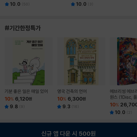
10.0
10.0
(
50
)
(
3
)
#기간한정특가
기분 좋은 일은 매일 있어
영국 건축의 언어
에브리씽 에브리
원스 (1Disc,
10
6,120
10
6,300
%
원
%
원
판) : 블루레이
10
26,70
%
9.8
9.3
(
9
)
(
16
)
10.0
(
2
)
신규 앱 다운 시 500원