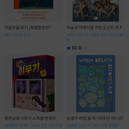
미움받을 용기 (특별합본판)
미술관 여행자를 위한 도슨트 북 II
모든 고민은 관계
서양 미술사의 흐름을 꿰는 반려 미술
책
10.0
(
3
)
흔한남매 이무기 4 특별 한정판
숨결이 바람 될 때 (10주년 에디션)
오싹함이 두 배! 스페셜 굿즈 6종과 함
세계를 감동시킨 생의 기록 한정판