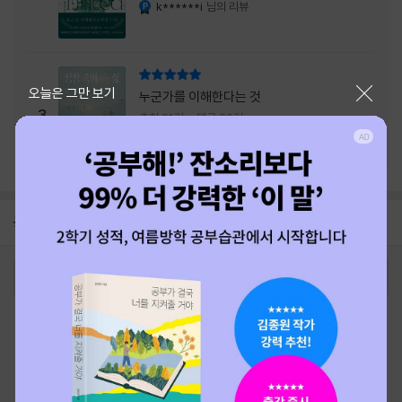
내는 최상의 시너지...
k******i
님의 리뷰
YES마니아 : 플래티넘
리뷰 총점
닫기
오늘은 그만 보기
누군가를 이해한다는 것
3
추천 21건
댓글 20건
a***i
님의 리뷰
YES마니아 : 로얄
공지
26년 NBCI 수상 안내
2026-08-01
로그인
최근 본 상품
주문/배송
고객센터 1544-3800
티켓 1544-6399
중고샵 1566-4295
eBook 1:1문의/채팅상담
예스이십사(주) 사업자 정보
이용약관
개인정보처리방침
청소년보호정책