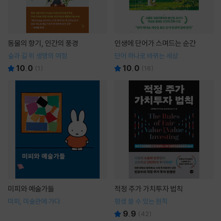
동물의 향기, 인간의 풍경
인생에 단어가 스며드는 순간
숲과 길 위 생명의 여정
단어 하나로 바뀌는 세상
10.0
10.0
(
1
)
(
16
)
미피와 예술가들
적정 주가 가치투자 법칙
미피, 미술관에 가다
평생 쓸 수 있는 원칙
9.9
(
42
)