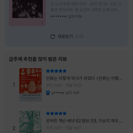
로 도서 위험 예찬 이다. 살아 있다는 것은 고
통의 연속이며, 매 순간의 선택은 눈에 보이지
않는 위험을 감수해야 한다는 것을 의미한다.
i*******i
님의 리뷰
무엇을 할 수 있을까. 무엇을 한다 한들 결국 실
패하게 될 것만 같은 삶 속에서 선뜻 무언가에
도전하고 미지의 세계로 발을 내딛기란 결코 쉬
새로보기
2/10
운 일이 아니다. 그러나 이 책을 읽다 보면 그 마
음이 조금씩 달라진다. 머리로는 아직도 '그것
을 선택해서는 안 된다'고 말하지만, 몸은 이미
내가 진실로 원했던 방향을 향해 움직이고 있을
금주에 추천을 많이 받은 리뷰
지도 모른다. 위험은 두려움의 대상이 아니라,
내가 진짜 원하는 삶으로 향하는 문 앞에 늘 함
리뷰 총점
께 서 있기 때문이다. 이 책은 프랑스의 철학
인류는 이렇게 역사가 되었다 <인류는 어떻게
자이자 정신분석가인 안 뒤푸르망
1
역사가 되었나>
추천 24건
댓글 25건
y****n
님의 리뷰
YES마니아 : 플래티넘
리뷰 총점
로버트 잭슨 베넷 《오염된 잔》, 가상의 제국이
주는 실감과 미스터리 사건의 치밀함이 이루어
2
추천 22건
댓글 18건