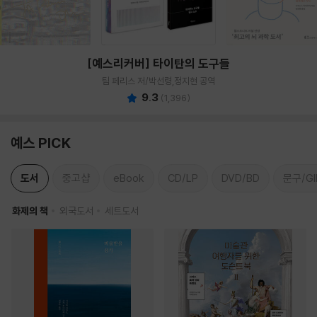
[예스리커버] 타이탄의 도구들
팀 페리스 저/박선령,정지현 공역
9.3
(
1,396
)
예스 PICK
도서
중고샵
eBook
CD/LP
DVD/BD
문구/GI
화제의 책
외국도서
세트도서