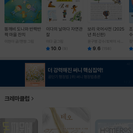
똥깨비 도니와 반짝반
이다의 날마다 자연관
보리 국어사전 (2025
조
짝 마을 잔치
찰
년 최신판)
수
이현아 글/핸짱 그림
이다 글그림
윤구병 감수/토박이 사전
정
편찬실 편
10.0
9.6
(
9
)
(
158
)
1
/
3
크레마클럽