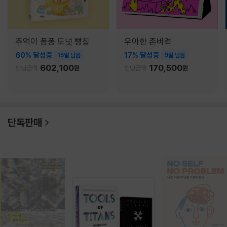
추억이 퐁퐁 도넛 빵집
우아한 존버력
60% 달성중
17% 달성중
15일 남음
9일 남음
602,100
170,500
펀딩금액
원
펀딩금액
원
단독판매