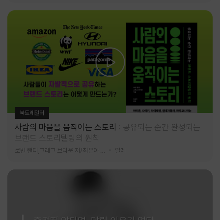
북트레일러
사람의 마음을 움직이는 스토리
공유되는 순간 완성되는
브랜드 스토리텔링의 원칙
로빈 랜디,그레그 브라운 저/최은아 역
알레