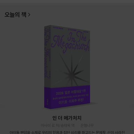
오늘의 책
인 더 메가처치
아사이 료 저/송태욱 역
은행나무
아이돌 팬덤을 소재로 우리의 믿음과 집단 심리를 파고드는 문제작. 신이 사라진