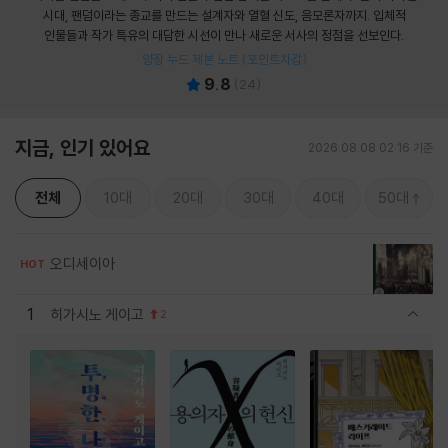
시대, 팬덤이라는 종교를 만드는 설계자와 열혈 신도, 음모론자까지. 입체적
인물들과 작가 특유의 대담한 시선이 만나 새로운 서사의 정점을 선보인다.
양장 누드 제본 노트 (포인트차감)
9.8
(
24
)
지금, 인기 있어요
2026.08.08 02:16 기준
전체
10대
20대
30대
40대
50대
오디세이아
HOT
1
히가시노 게이고
2
관련상품 보이기/감축