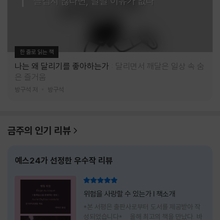
즐겁지 않다면, 달릴 이유가 없다
한 줄로 읽는 책
나는 왜 달리기를 좋아하는가
달리면서 깨달은 일상 속 숨
은 즐거움
방구석 저
방구석
금주의 인기 리뷰
예스24가 선정한 우수작 리뷰
리뷰 총점
위험을 사랑할 수 있는가 l 책소개
*본 서평은 출판사로부터 도서를 제공받아 작
성되었습니다* 올해 최고의 책을 만났다. 바