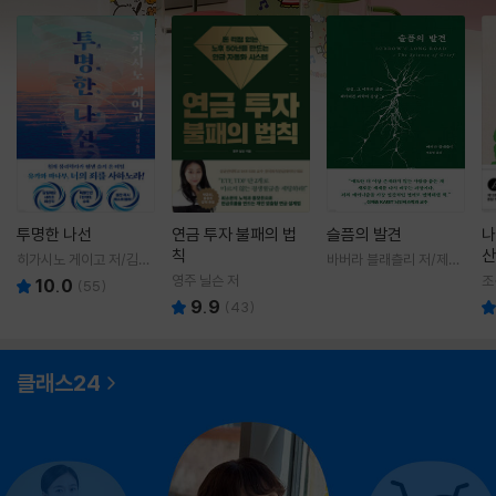
투명한 나선
연금 투자 불패의 법
슬픔의 발견
나
칙
산
히가시노 게이고 저/김선
바버라 블래츨리 저/제효
영 역
영 역
영주 닐슨 저
조
10.0
(
55
)
9.9
(
43
)
클래스24