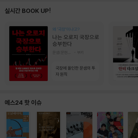
실시간 BOOK UP!
왜 ‘국장‘이냐고?
나는 오로지 국장으로
승부한다
문샘(문현철) 저
부키
국장에 올인한 문샘의 투
자 원칙
예스24 핫 이슈