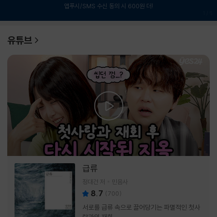
앱푸시/SMS 수신 동의 시 600원 더!
1
/
6
유튜브
급류
정대건 저
민음사
8.7
(
700
)
서로를 급류 속으로 끌어당기는 파멸적인 첫사