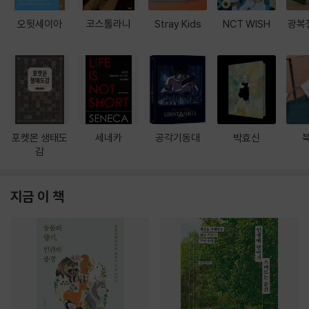
오뒷세이아
코스톨라니
Stray Kids
NCT WISH
광복
포켓몬 생태도
세네카
공각기동대
박효신
감
지금 이 책