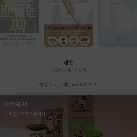
테오
앨런 레비 저/노지양 역
첫 달 무료, 무제한 독서라이프
이달의 책
산리오캐릭터즈 유리컵