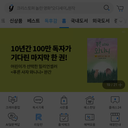
벤트
신상품
베스트
어린이
홈
국내도서
외국도서
중고샵
웰컴메뉴 모두보기
독후감
어린이
19
/
21
크레마클럽
독서기록
사은품
예스펀딩
클래스24
AI일문백답
리딩런
출석체크
혜택모음
매장안내