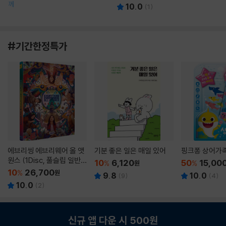
께
10.0
(
1
)
#기간한정특가
에브리씽 에브리웨어 올 앳
기분 좋은 일은 매일 있어
핑크퐁 상어가
원스 (1Disc, 풀슬립 일반
10
6,120
50
15,00
%
원
%
판) : 블루레이
10
26,700
%
원
9.8
10.0
(
9
)
(
4
)
10.0
(
2
)
신규 앱 다운 시 500원