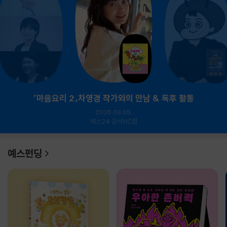
『마음요리 2』차영경 작가와의 만남 & 독후 활동
2026.09.05.
예스24 강서NC점
예스펀딩