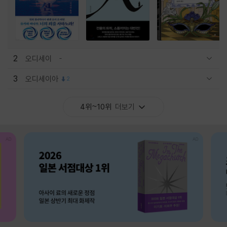
2
오디세이
관련상품 보이기/감축
3
오디세이아
2
관련상품 보이기/감축
4위~10위
더보기