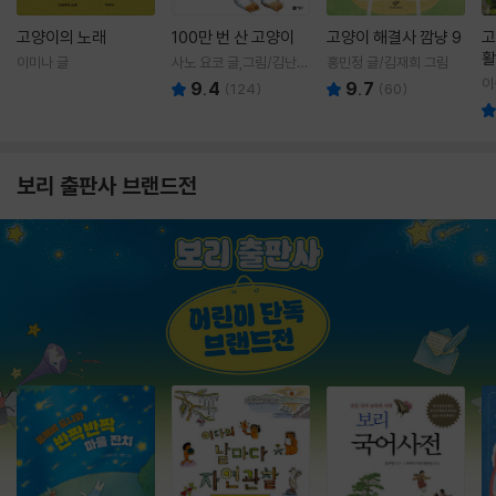
고양이의 노래
100만 번 산 고양이
고양이 해결사 깜냥 9
고
활
이미나 글
사노 요코 글,그림/김난주
홍민정 글/김재희 그림
렇
역
이
9.4
9.7
(
124
)
(
60
)
보리 출판사 브랜드전