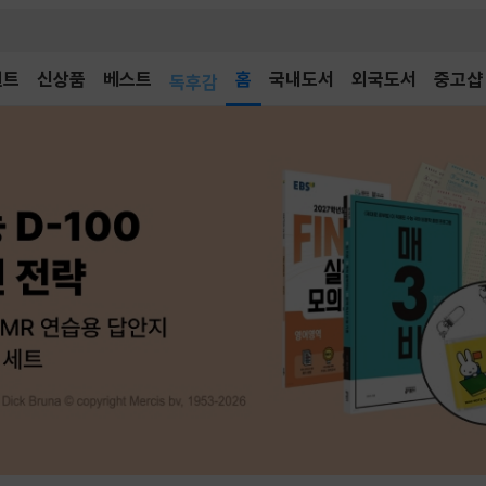
어린이
벤트
신상품
베스트
독후감
홈
국내도서
외국도서
중고샵
어린이