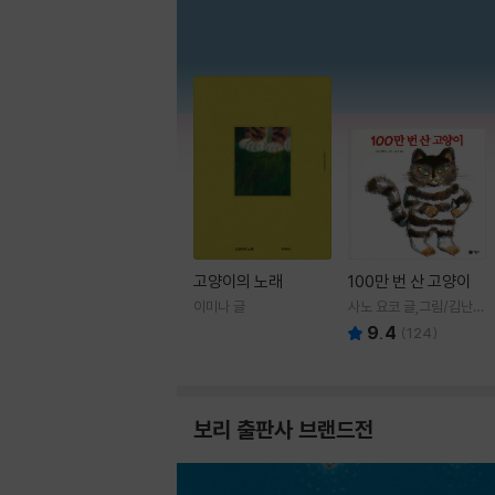
고양이의 노래
100만 번 산 고양이
이미나 글
사노 요코 글,그림/김난주
역
9.4
(
124
)
보리 출판사 브랜드전