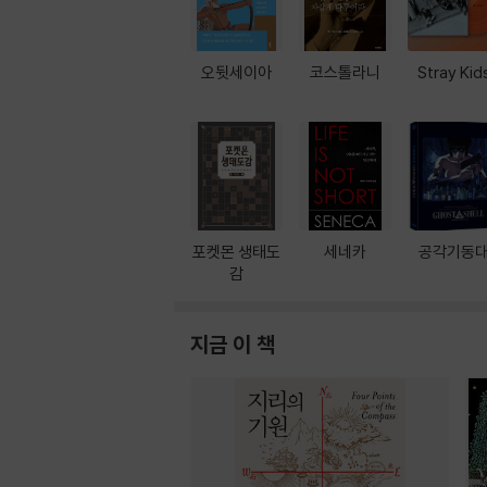
오뒷세이아
코스톨라니
Stray Kid
포켓몬 생태도
세네카
공각기동
감
지금 이 책