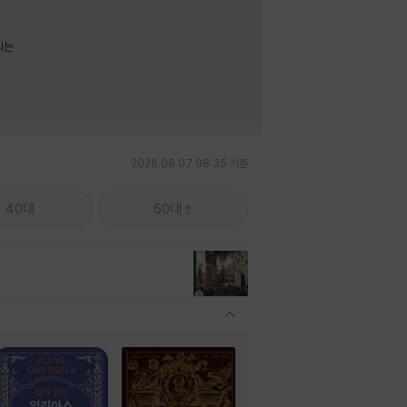
리는
2026.08.07 08:35 기준
40대
50대
관련상품 보이기/감축