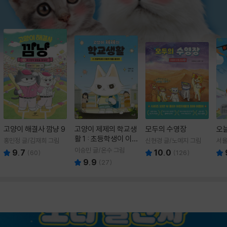
고양이 해결사 깜냥 9
고양이 제제의 학교생
모두의 수영장
오
활 1 : 초등학생이 이
홍민정 글/김재희 그림
신현경 글/노예지 그림
서율
렇게 힘들 줄이야
이승민 글/온수 그림
9.7
10.0
(
60
)
(
126
)
9.9
(
27
)