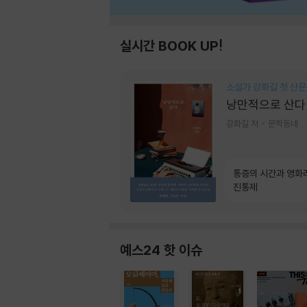
실시간 BOOK UP!
소설가 강화길 첫 산문
낭만적으로 산다
강화길 저
문학동네
통증의 시간과 영화
진통제
예스24 핫 이슈