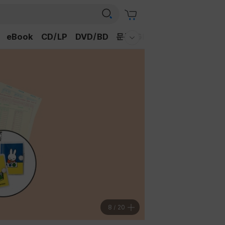
eBook
CD/LP
DVD/BD
문구/GIFT
티켓
채널예스
웰컴메뉴 모두보기
9
/
20