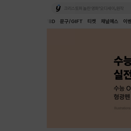
Book
CD/LP
DVD/BD
문구/GIFT
티켓
채널예스
이