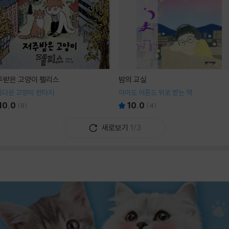
주받은 고양이 펠리스
밤의 교실
름다운 고양이 판타지
아이도 어른도 위로 받는 책
10.0
10.0
(
9
)
(
4
)
새로보기
1/3