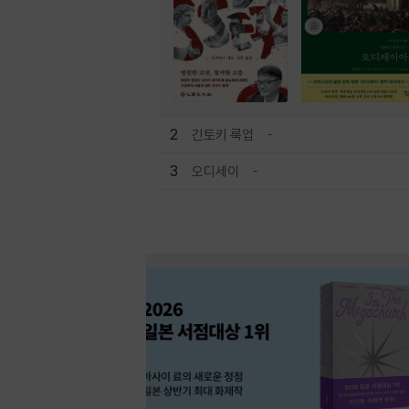
2
긴토키 룩업
3
오디세이