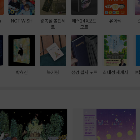
s
NCT WISH
광복절 볼펜세
예스24X모트
유아식
트
모트
대
박효신
북키링
성경 필사 노트
최태성 세계사
여