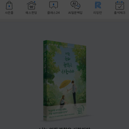
사은품
예스펀딩
클래스24
AI일문백답
리딩런
출석체크