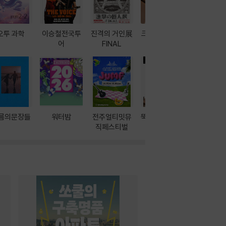
오투 과학
이승철전국투
진격의 거인展
크레마 이북 리
방학에는 
어
FINAL
더기
포터
름의문장들
워터밤
전주얼티밋뮤
뚝딱! AI 3대장
이달의 인
직페스티벌
과