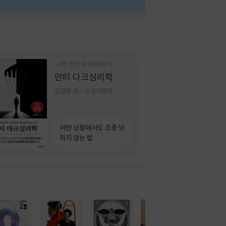
나의 판단력 회복하기
안티 다크심리학
임철웅 저
트로이목마
어떤 상황에서도 조종 당
하지 않는 법