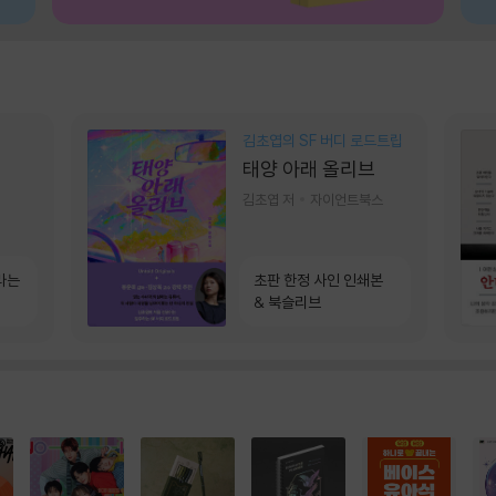
김초엽의 SF 버디 로드트립
태양 아래 올리브
김초엽 저
자이언트북스
라는
초판 한정 사인 인쇄본
& 북슬리브