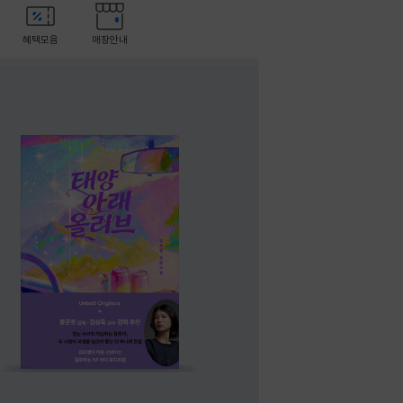
혜택모음
매장안내