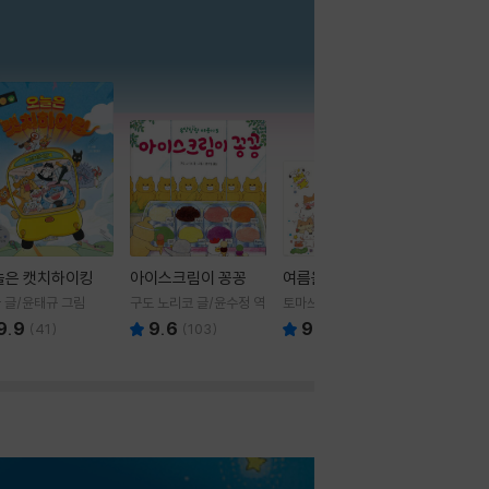
더보기
늘은 캣치하이킹
아이스크림이 꽁꽁
여름을 부탁해
 글/윤태규 그림
구도 노리코 글/윤수정 역
토마쓰리 글그림
9.9
9.6
9.8
(
41
)
(
103
)
(
24
)