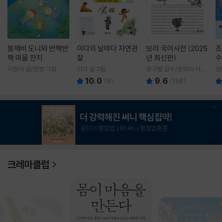
똥깨비 도니와 반짝반
이다의 날마다 자연관
보리 국어사전 (2025
조
짝 마을 잔치
찰
년 최신판)
수
이현아 글/핸짱 그림
이다 글그림
윤구병 감수/토박이 사전
정
편찬실 편
10.0
9.6
(
9
)
(
158
)
1
/
3
크레마클럽