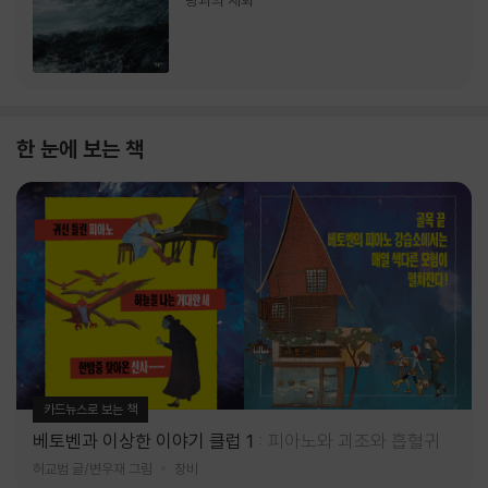
랑과의 재회
한 눈에 보는 책
카드뉴스로 보는 책
베토벤과 이상한 이야기 클럽 1
피아노와 괴조와 흡혈귀
허교범 글/변우재 그림
창비