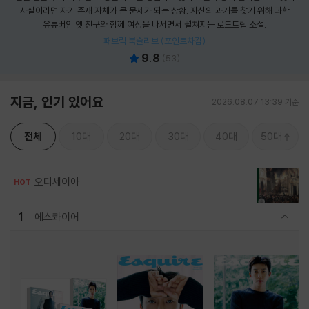
사실이라면 자기 존재 자체가 큰 문제가 되는 상황. 자신의 과거를 찾기 위해 과학
유튜버인 옛 친구와 함께 여정을 나서면서 펼쳐지는 로드트립 소설.
패브릭 북슬리브 (포인트차감)
9.8
(
53
)
지금, 인기 있어요
2026.08.07 13:39 기준
전체
10대
20대
30대
40대
50대
오디세이아
HOT
1
에스콰이어
관련상품 보이기/감축