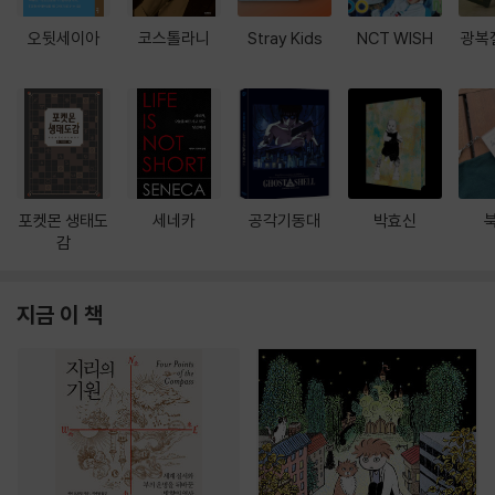
오뒷세이아
코스톨라니
Stray Kids
NCT WISH
광복
포켓몬 생태도
세네카
공각기동대
박효신
감
지금 이 책