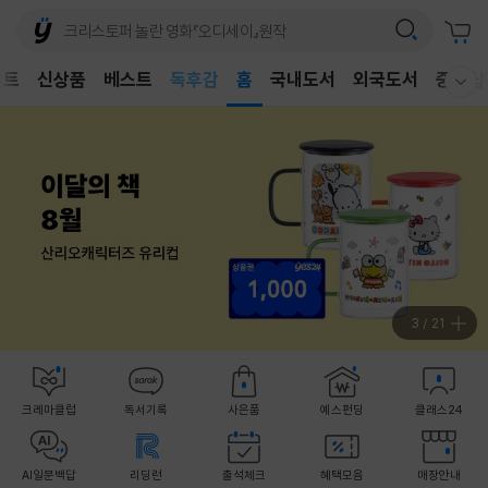
어린이
독후감
벤트
신상품
베스트
홈
국내도서
외국도서
중고샵
어린이
웰컴메뉴 모두보기
3
/
21
크레마클럽
독서기록
사은품
예스펀딩
클래스24
AI일문백답
리딩런
출석체크
혜택모음
매장안내