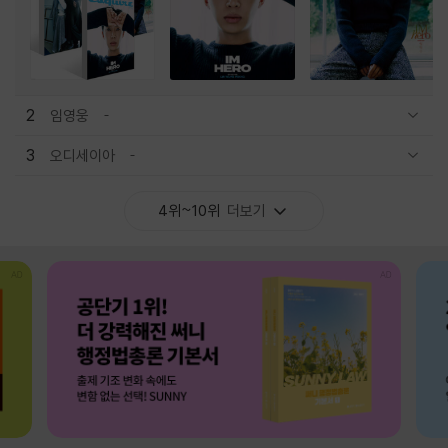
2
임영웅
관련상품 보이기/감축
3
오디세이아
관련상품 보이기/감축
4위~10위
더보기