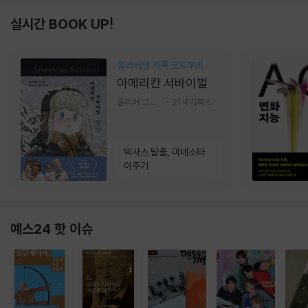
실시간 BOOK UP!
올리버쌤 가족 로드무비
아메리칸 서바이벌
올리버 그랜트,정다운 저
21세기북스
텍사스 탈출, 미네소타
이주기
예스24 핫 이슈