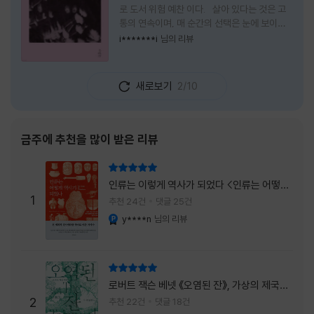
로 도서 위험 예찬 이다. 살아 있다는 것은 고
통의 연속이며, 매 순간의 선택은 눈에 보이지
않는 위험을 감수해야 한다는 것을 의미한다.
i*******i
님의 리뷰
무엇을 할 수 있을까. 무엇을 한다 한들 결국 실
패하게 될 것만 같은 삶 속에서 선뜻 무언가에
도전하고 미지의 세계로 발을 내딛기란 결코 쉬
새로보기
2/10
운 일이 아니다. 그러나 이 책을 읽다 보면 그 마
음이 조금씩 달라진다. 머리로는 아직도 '그것
을 선택해서는 안 된다'고 말하지만, 몸은 이미
내가 진실로 원했던 방향을 향해 움직이고 있을
금주에 추천을 많이 받은 리뷰
지도 모른다. 위험은 두려움의 대상이 아니라,
내가 진짜 원하는 삶으로 향하는 문 앞에 늘 함
리뷰 총점
께 서 있기 때문이다. 이 책은 프랑스의 철학
인류는 이렇게 역사가 되었다 <인류는 어떻게
자이자 정신분석가인 안 뒤푸르망
1
역사가 되었나>
추천 24건
댓글 25건
y****n
님의 리뷰
YES마니아 : 플래티넘
리뷰 총점
로버트 잭슨 베넷 《오염된 잔》, 가상의 제국이
주는 실감과 미스터리 사건의 치밀함이 이루어
2
추천 22건
댓글 18건