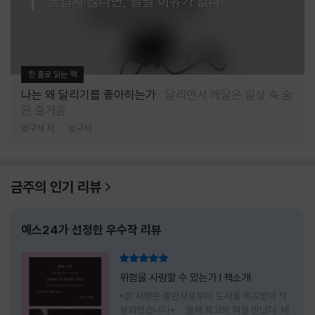
즐겁지 않다면, 달릴 이유가 없다
한 줄로 읽는 책
나는 왜 달리기를 좋아하는가
달리면서 깨달은 일상 속 숨
은 즐거움
방구석 저
방구석
금주의 인기 리뷰
예스24가 선정한 우수작 리뷰
리뷰 총점
위험을 사랑할 수 있는가 l 책소개
*본 서평은 출판사로부터 도서를 제공받아 작
성되었습니다* 올해 최고의 책을 만났다. 바