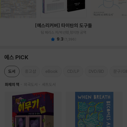
[예스리커버] 타이탄의 도구들
팀 페리스 저/박선령,정지현 공역
9.3
(
1,396
)
예스 PICK
도서
중고샵
eBook
CD/LP
DVD/BD
문구/GI
화제의 책
외국도서
세트도서