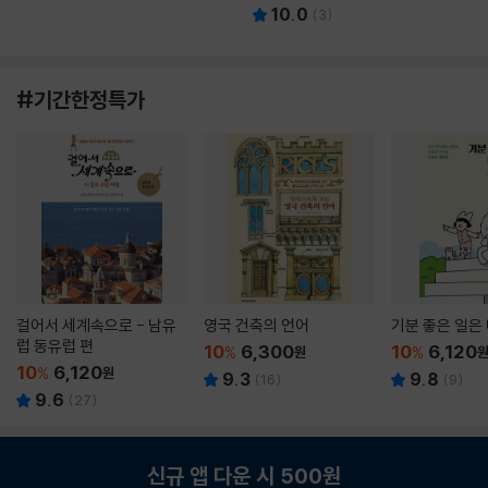
10.0
(
3
)
#기간한정특가
걸어서 세계속으로 - 남유
영국 건축의 언어
기분 좋은 일은
럽 동유럽 편
10
6,300
10
6,120
%
원
%
10
6,120
%
원
9.3
9.8
(
16
)
(
9
)
9.6
(
27
)
신규 앱 다운 시 500원