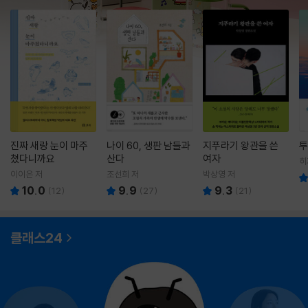
진짜 새랑 눈이 마주
나이 60, 생판 남들과
지푸라기 왕관을 쓴
투
쳤다니까요
산다
여자
히
영
이이은 저
조선희 저
박상영 저
10.0
9.9
9.3
(
12
)
(
27
)
(
21
)
클래스24