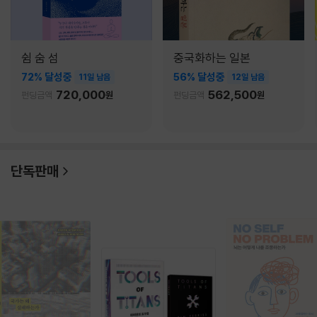
쉼 숨 섬
중국화하는 일본
72% 달성중
56% 달성중
11일 남음
12일 남음
720,000
562,500
펀딩금액
원
펀딩금액
원
단독판매