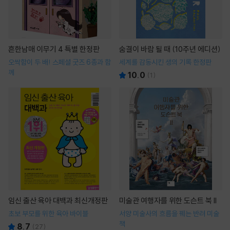
흔한남매 이무기 4 특별 한정판
숨결이 바람 될 때 (10주년 에디션)
오싹함이 두 배! 스페셜 굿즈 6종과 함
세계를 감동시킨 생의 기록 한정판
께
10.0
(
1
)
임신 출산 육아 대백과 최신개정판
미술관 여행자를 위한 도슨트 북 II
초보 부모를 위한 육아 바이블
서양 미술사의 흐름을 꿰는 반려 미술
책
8.7
(
27
)