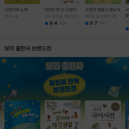
고양이의 노래
100만 번 산 고양이
고양이 해결사 깜냥 9
고
활
이미나 글
사노 요코 글,그림/김난주
홍민정 글/김재희 그림
렇
역
이
9.4
9.7
(
124
)
(
60
)
보리 출판사 브랜드전