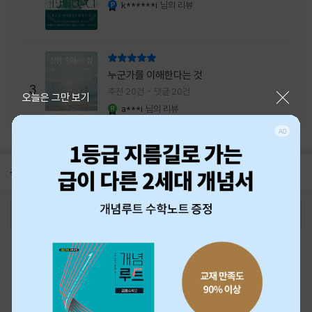
내는 최상의 시너지...
k******i
님의 리뷰
YES마니아 : 플래티넘
리뷰 총점
누군가를 이해한다는 것
3
추천 20건
댓글 20건
닫기
오늘은 그만 보기
a***i
님의 리뷰
YES마니아 : 로얄
공지
26년 NBCI 수상 안내
2026-08-01
로그인
최근 본 상품
주문/배송
고객센터 1544-3800
티켓 1544-6399
중고샵 1566-4295
eBook 1:1문의/채팅상담
예스이십사(주) 사업자 정보
이용약관
개인정보처리방침
청소년보호정책