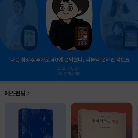
『나는 성장주 투자로 40에 은퇴했다』 파돌댁 온라인 북토크
2026.08.27.
웨일온 화상회의
예스펀딩