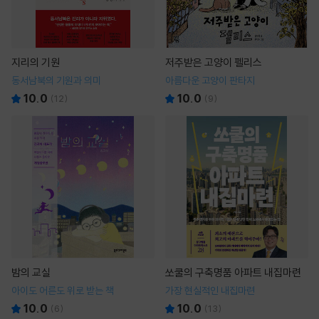
지리의 기원
저주받은 고양이 펠리스
동서남북의 기원과 의미
아름다운 고양이 판타지
10.0
10.0
(
12
)
(
9
)
밤의 교실
쏘쿨의 구축명품 아파트 내집마련
아이도 어른도 위로 받는 책
가장 현실적인 내집마련
10.0
10.0
(
6
)
(
13
)