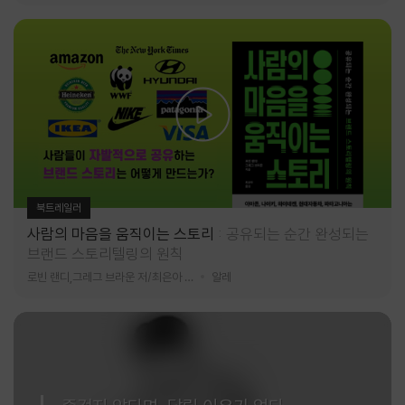
북트레일러
사람의 마음을 움직이는 스토리
공유되는 순간 완성되는
브랜드 스토리텔링의 원칙
로빈 랜디,그레그 브라운 저/최은아 역
알레