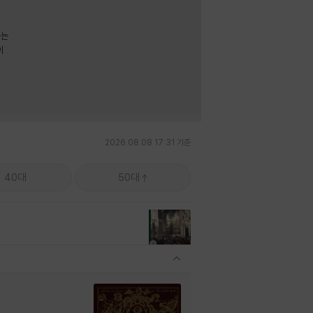
라는
이
2026.08.08 17:31 기준
40대
50대
관련상품 보이기/감축