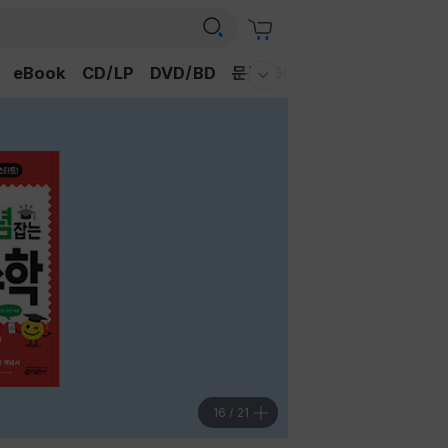
eBook
CD/LP
DVD/BD
문구/GIFT
티켓
채널예스
웰컴메뉴 모두보기
16
/
21