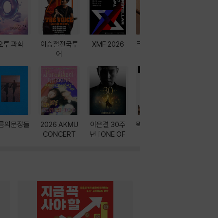
오투 과학
이승철전국투
XMF 2026
크레마 이북 리
방학에는 
어
더기
포터
름의문장들
2026 AKMU
이은결 30주
뚝딱! AI 3대장
이달의 인
CONCERT
년 [ONE OF
과
ONE]