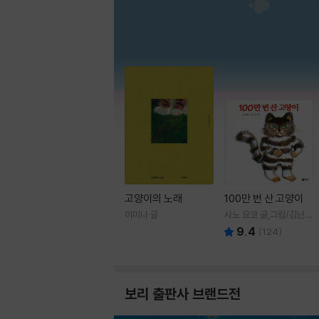
고양이의 노래
100만 번 산 고양이
이미나 글
사노 요코 글,그림/김난주
역
9.4
(
124
)
보리 출판사 브랜드전