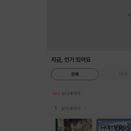
아
지금, 인기 있어요
전체
10대
오디세이아
HOT
1
오디세이아