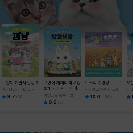
고양이 해결사 깜냥 9
고양이 제제의 학교생
모두의 수영장
오
활 1 : 초등학생이 이
홍민정 글/김재희 그림
신현경 글/노예지 그림
서율
렇게 힘들 줄이야
이승민 글/온수 그림
9.7
10.0
(
60
)
(
126
)
9.9
(
27
)