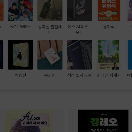
s
NCT WISH
광복절 볼펜세
예스24X모트
유아식
트
모트
대
박효신
북키링
성경 필사 노트
최태성 세계사
여