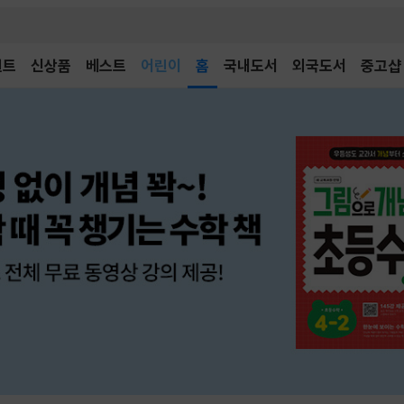
어린이
벤트
신상품
베스트
독후감
홈
국내도서
외국도서
중고샵
어린이