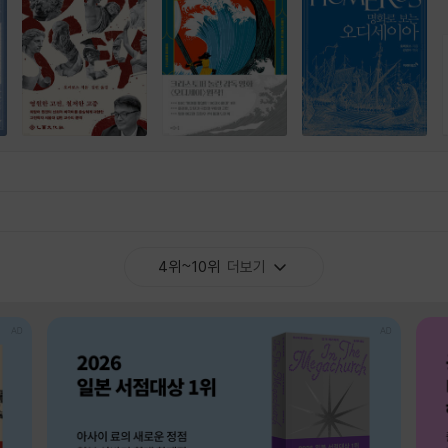
4위~10위
더보기