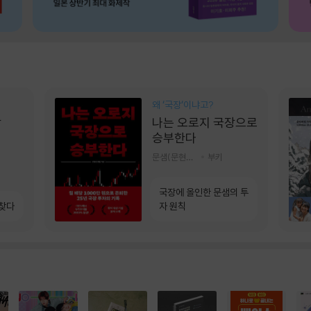
왜 ‘국장‘이냐고?
상
나는 오로지 국장으로
승부한다
문샘(문현철) 저
부키
국장에 올인한 문샘의 투
 찾다
자 원칙