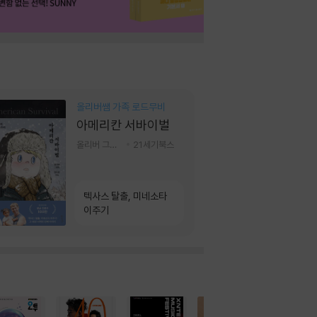
올리버쌤 가족 로드무비
아메리칸 서바이벌
올리버 그랜트,정다운 저
21세기북스
텍사스 탈출, 미네소타
이주기