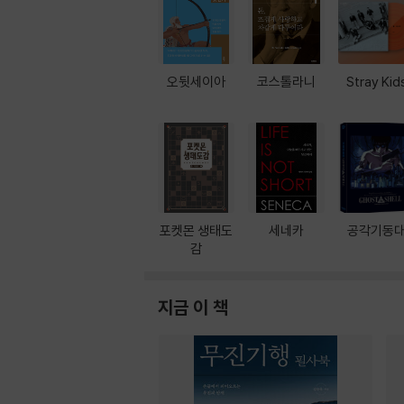
오뒷세이아
코스톨라니
Stray Kid
포켓몬 생태도
세네카
공각기동
감
지금 이 책