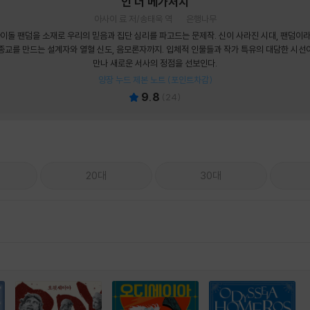
인 더 메가처치
아사이 료 저/송태욱 역
은행나무
이돌 팬덤을 소재로 우리의 믿음과 집단 심리를 파고드는 문제작. 신이 사라진 시대, 팬덤이
종교를 만드는 설계자와 열혈 신도, 음모론자까지. 입체적 인물들과 작가 특유의 대담한 시선
만나 새로운 서사의 정점을 선보인다.
양장 누드 제본 노트 (포인트차감)
9.8
(
24
)
20대
30대