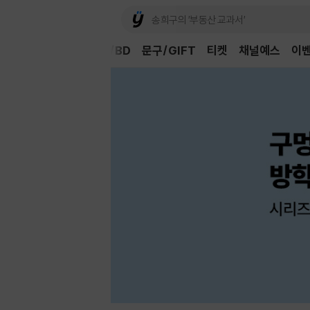
Book
CD/LP
DVD/BD
문구/GIFT
티켓
채널예스
이