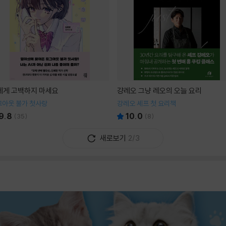
I에게 고백하지 마세요
걍레오 그냥 레오의 오늘 요리
그아웃 불가 첫사랑
강레오 셰프 첫 요리책
9.8
10.0
(
35
)
(
8
)
새로보기
2/3