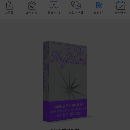
사은품
예스펀딩
클래스24
AI일문백답
리딩런
출석체크