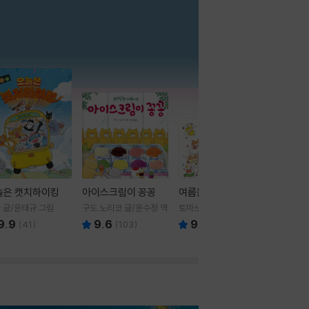
더보기
늘은 캣치하이킹
아이스크림이 꽁꽁
여름을 부탁해
 글/윤태규 그림
구도 노리코 글/윤수정 역
토마쓰리 글그림
9.9
9.6
9.8
(
41
)
(
103
)
(
24
)