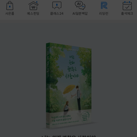
사은품
예스펀딩
클래스24
AI일문백답
리딩런
출석체크