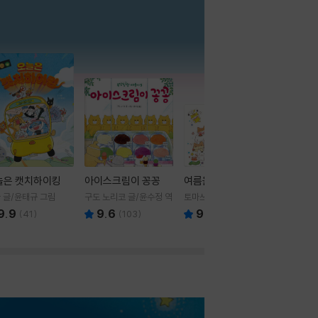
더보기
늘은 캣치하이킹
아이스크림이 꽁꽁
여름을 부탁해
 글/윤태규 그림
구도 노리코 글/윤수정 역
토마쓰리 글그림
9.9
9.6
9.8
(
41
)
(
103
)
(
24
)