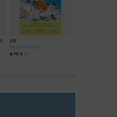
방
골볼
우리는 소리가 빛난다
10.0
(
6
)