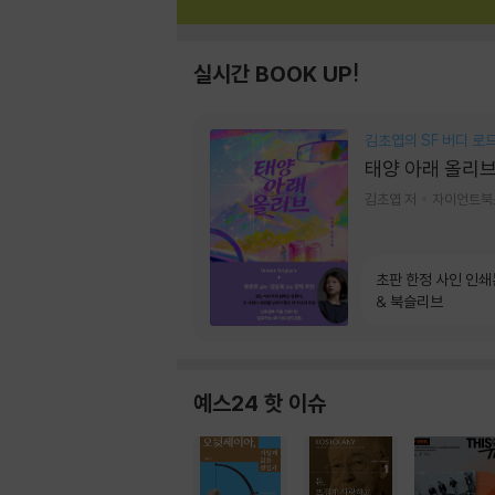
실시간 BOOK UP!
김초엽의 SF 버디 로
태양 아래 올리
김초엽 저
자이언트북
초판 한정 사인 인쇄
& 북슬리브
예스24 핫 이슈