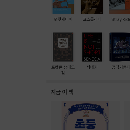
오뒷세이아
코스톨라니
Stray Kid
포켓몬 생태도
세네카
공각기동
감
지금 이 책