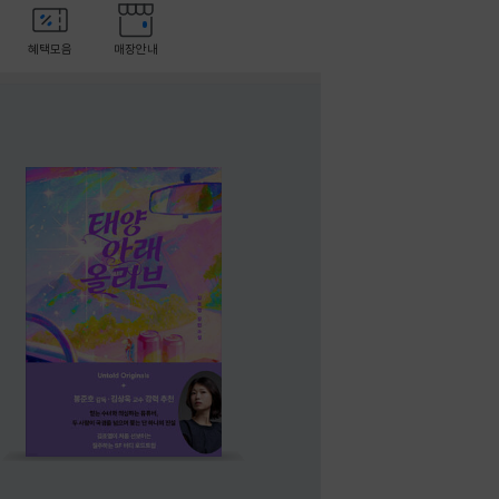
혜택모음
매장안내