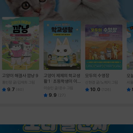
고양이 해결사 깜냥 9
고양이 제제의 학교생
모두의 수영장
오
활 1 : 초등학생이 이
홍민정 글/김재희 그림
신현경 글/노예지 그림
서율
렇게 힘들 줄이야
이승민 글/온수 그림
9.7
10.0
(
60
)
(
126
)
9.9
(
27
)