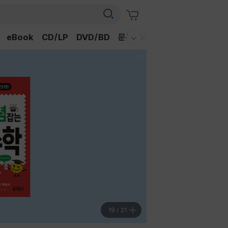
eBook
CD/LP
DVD/BD
문구/GIFT
티켓
채널예스
웰컴메뉴 모두보기
19
/
21