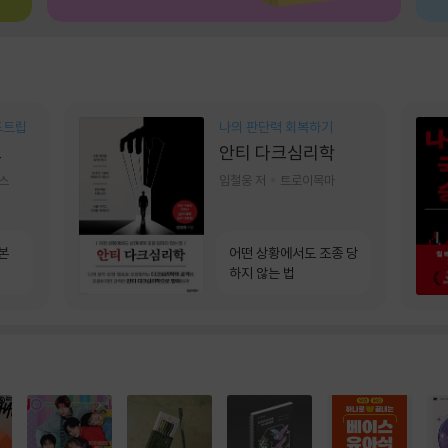
드트립
나의 판단력 회복하기
브
안티 다크심리학
스
임철웅 저
트로이목마
본
어떤 상황에서도 조종 당
하지 않는 법