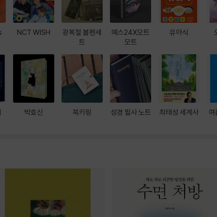
s
NCT WISH
광복절 볼펜세
예스24X모트
유아식
트
모트
대
박효신
북키링
성경 필사 노트
최태성 세계사
여