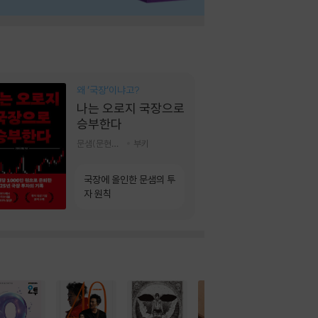
왜 ‘국장‘이냐고?
나는 오로지 국장으로
승부한다
문샘(문현철) 저
부키
국장에 올인한 문샘의 투
자 원칙