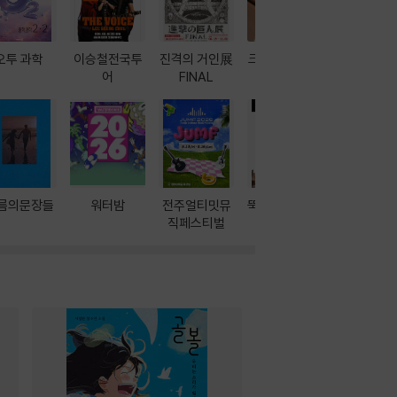
오투 과학
이승철전국투
진격의 거인展
크레마 이북 리
방학에는 
어
FINAL
더기
포터
름의문장들
워터밤
전주얼티밋뮤
뚝딱! AI 3대장
이달의 인
직페스티벌
과