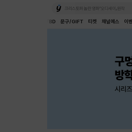
Book
CD/LP
DVD/BD
문구/GIFT
티켓
채널예스
이