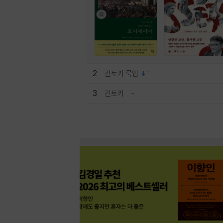
2
긴토키 룩업
1
3
긴토키