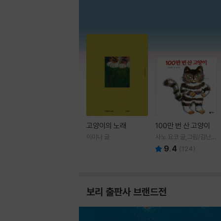
고양이의 노래
100만 번 산 고양이
이미나 글
사노 요코 글,그림/김난주
역
9.4
(
124
)
보리 출판사 브랜드전