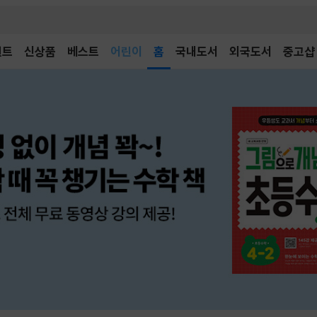
어린이
벤트
신상품
베스트
홈
국내도서
외국도서
중고샵
독후감
어린이