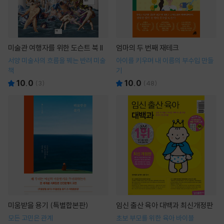
미술관 여행자를 위한 도슨트 북 II
엄마의 두 번째 재테크
서양 미술사의 흐름을 꿰는 반려 미술
아이를 키우며 내 이름의 부수입 만들
책
기
10.0
10.0
(
3
)
(
48
)
미움받을 용기 (특별합본판)
임신 출산 육아 대백과 최신개정판
모든 고민은 관계
초보 부모를 위한 육아 바이블