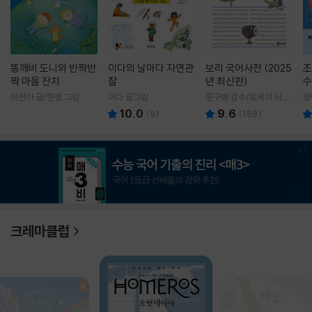
똥깨비 도니와 반짝반
이다의 날마다 자연관
보리 국어사전 (2025
조
짝 마을 잔치
찰
년 최신판)
수
이현아 글/핸짱 그림
이다 글그림
윤구병 감수/토박이 사전
정
편찬실 편
10.0
9.6
(
9
)
(
158
)
1
/
3
크레마클럽