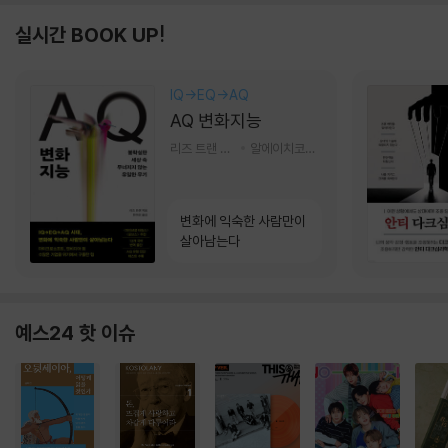
실시간 BOOK UP!
IQ→EQ→AQ
AQ 변화지능
리즈 트랜 저/한미선 역
알에이치코리아(RHK)
변화에 익숙한 사람만이
살아남는다
예스24 핫 이슈