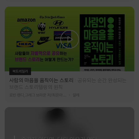
북트레일러
사람의 마음을 움직이는 스토리
공유되는 순간 완성되는
브랜드 스토리텔링의 원칙
로빈 랜디,그레그 브라운 저/최은아 역
알레