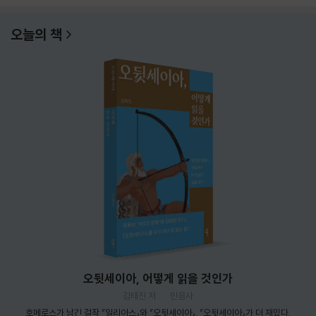
오늘의 책
오뒷세이아, 어떻게 읽을 것인가
김태진 저
민음사
호메로스가 남긴 걸작 『일리아스』와 『오뒷세이아』. 『오뒷세이아』가 더 재밌다.