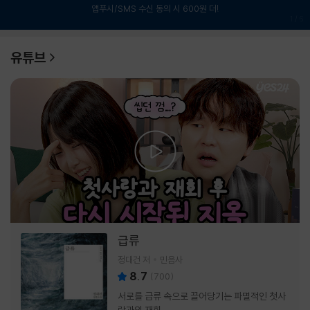
앱푸시/SMS 수신 동의 시 600원 더!
1
/
6
유튜브
급류
정대건 저
민음사
8.7
(
700
)
서로를 급류 속으로 끌어당기는 파멸적인 첫사