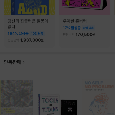
당신의 집중력은 잘못이
우아한 존버력
없다
17% 달성중
8일 남음
194% 달성중
10일 남음
170,500
펀딩금액
원
1,937,000
펀딩금액
원
단독판매