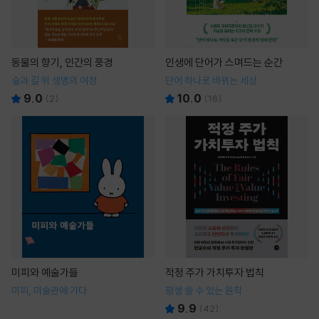
동물의 향기, 인간의 풍경
인생에 단어가 스며드는 순간
숲과 길 위 생명의 여정
단어 하나로 바뀌는 세상
9.0
10.0
(
2
)
(
16
)
미피와 예술가들
적정 주가 가치투자 법칙
미피, 미술관에 가다
평생 쓸 수 있는 원칙
9.9
(
42
)