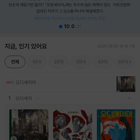
단순히 재밌기만 할까? 『오뒷세이아』에는 무수히 많은 매력이 있다. '아트인문학'
김태진 저자가 그 요소를 하나씩 해설해준다.
제로퍼제로 독서대/스트랩 에코백(포인트 차감)
10.0
(
2
)
지금, 인기 있어요
2026.08.09 12:16 기준
전체
10대
20대
30대
40대
50대
오디세이아
HOT
1
오디세이
관련상품 보이기/감축