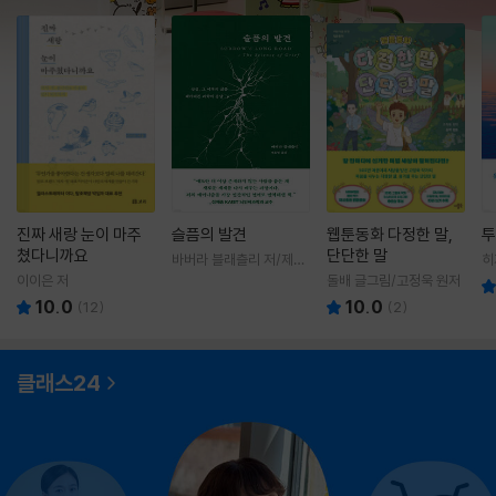
진짜 새랑 눈이 마주
슬픔의 발견
웹툰동화 다정한 말,
투
쳤다니까요
단단한 말
바버라 블래츨리 저/제효
히
영 역
영
이이은 저
돌배 글그림/고정욱 원저
10.0
10.0
(
12
)
(
2
)
클래스24