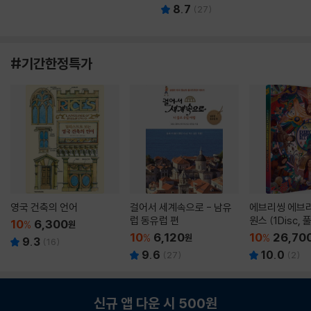
8.7
(
27
)
#기간한정특가
영국 건축의 언어
걸어서 세계속으로 - 남유
에브리씽 에브리
럽 동유럽 편
원스 (1Disc,
10
6,300
%
원
판) : 블루레이
10
6,120
10
26,70
%
원
%
9.3
(
16
)
9.6
10.0
(
27
)
(
2
)
신규 앱 다운 시 500원