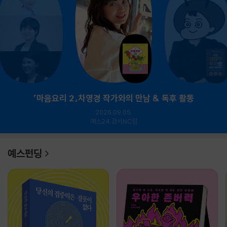
『마음요리 2』차영경 작가와의 만남 & 독후 활동
2026.09.05.
예스24 강서NC점
예스펀딩