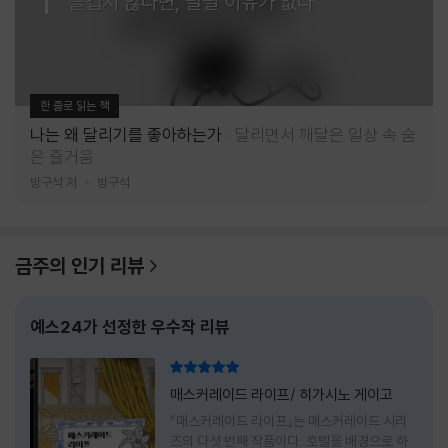
즐겁지 않다면, 달릴 이유가 없다
한 줄로 읽는 책
나는 왜 달리기를 좋아하는가
달리면서 깨달은 일상 속 숨
은 즐거움
방구석 저
방구석
금주의 인기 리뷰
예스24가 선정한 우수작 리뷰
리뷰 총점
매스커레이드 라이프/ 히가시노 게이고
『매스커레이드 라이프』는 매스커레이드 시리
즈의 다섯 번째 작품이다. 호텔을 배경으로 하