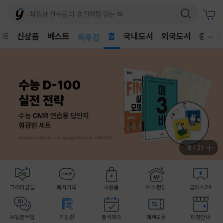
어린이
벤트
신상품
베스트
독후감
홈
국내도서
외국도서
중고샵
웰컴메뉴 모두보기
어린이
9
/
21
크레마클럽
독서기록
사은품
예스펀딩
클래스24
AI일문백답
리딩런
출석체크
혜택모음
매장안내