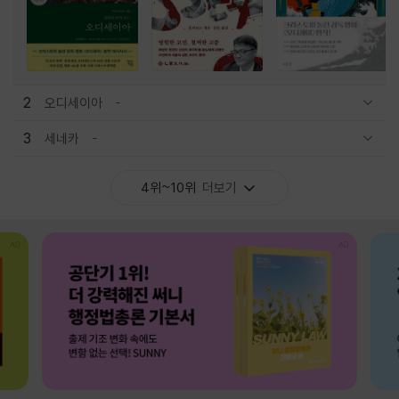
2
오디세이아
관련상품 보이기/감축
3
세네카
관련상품 보이기/감축
4위~10위
더보기