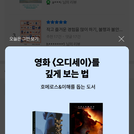
a***i
님의 리뷰
YES마니아 : 로얄
리뷰 총점
작고 즐거운 경험을 많이 하기, 불행과 불안을
3
회피하지 말기, 그리고 좋은 사람을 많이 만나
추천 17건
댓글 17건
닫기
오늘은 그만 보기
기.
h*******1
님의 리뷰
공지
8월 신용카드 무이자할부 안내
2026-08-01
로그인
최근 본 상품
주문/배송
고객센터 1544-3800
티켓 1544-6399
중고샵 1566-4295
eBook 1:1문의/채팅상담
예스이십사(주) 사업자 정보
이용약관
개인정보처리방침
청소년보호정책
PC버전
회사소개
거래처관계자께