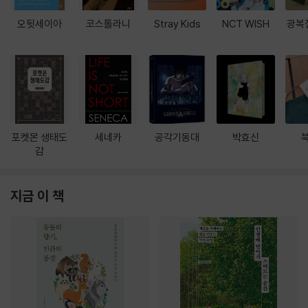
오뒷세이아
코스톨라니
Stray Kids
NCT WISH
광복
포켓몬 생태도
세네카
공각기동대
박효신
감
지금 이 책