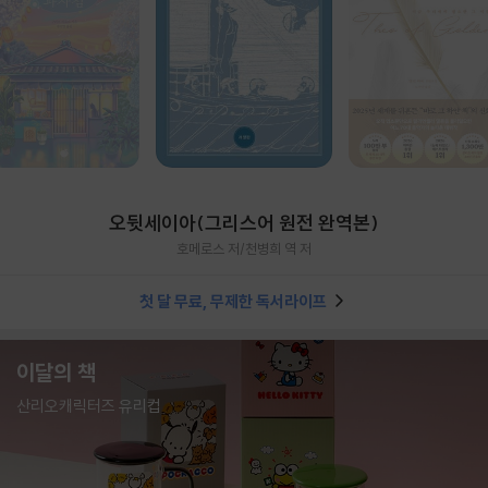
오뒷세이아(그리스어 원전 완역본)
호메로스 저/천병희 역 저
첫 달 무료, 무제한 독서라이프
이달의 책
산리오캐릭터즈 유리컵