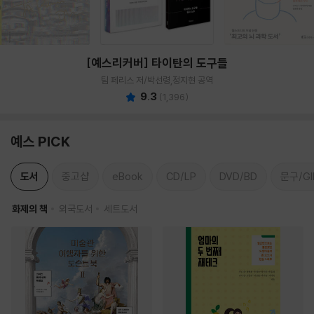
[예스리커버] 타이탄의 도구들
팀 페리스 저/박선령,정지현 공역
9.3
(
1,396
)
예스 PICK
도서
중고샵
eBook
CD/LP
DVD/BD
문구/GI
화제의 책
외국도서
세트도서