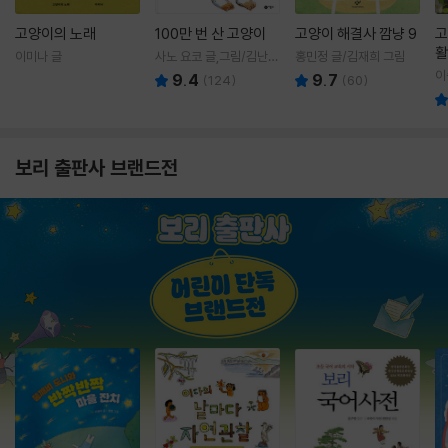
고양이의 노래
100만 번 산 고양이
고양이 해결사 깜냥 9
고
활
이미나 글
사노 요코 글,그림/김난주
홍민정 글/김재희 그림
렇
역
이
9.4
9.7
(
124
)
(
60
)
보리 출판사 브랜드전