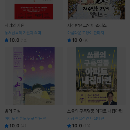
지리의 기원
저주받은 고양이 펠리스
동서남북의 기원과 의미
아름다운 고양이 판타지
10.0
10.0
(
12
)
(
9
)
밤의 교실
쏘쿨의 구축명품 아파트 내집마련
아이도 어른도 위로 받는 책
가장 현실적인 내집마련
10.0
10.0
(
4
)
(
13
)