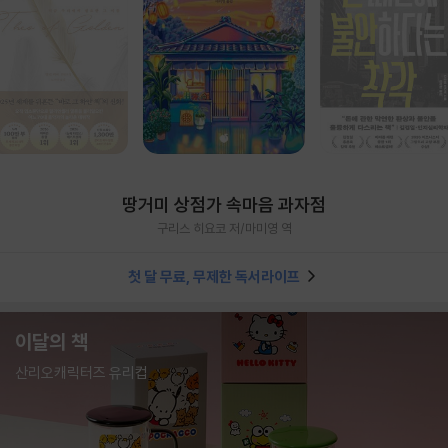
땅거미 상점가 속마음 과자점
구리스 히요코 저/마미영 역
첫 달 무료, 무제한 독서라이프
이달의 책
산리오캐릭터즈 유리컵