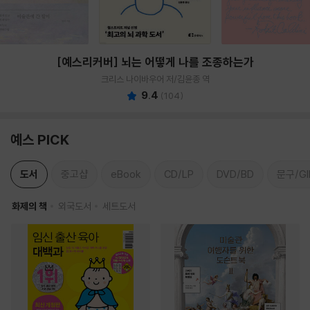
[예스리커버] 뇌는 어떻게 나를 조종하는가
크리스 나이바우어 저/김윤종 역
9.4
(
104
)
예스 PICK
도서
중고샵
eBook
CD/LP
DVD/BD
문구/GI
화제의 책
외국도서
세트도서