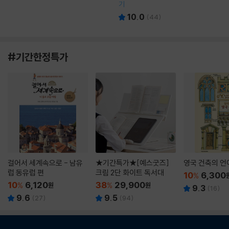
기
10.0
(
44
)
#기간한정특가
걸어서 세계속으로 - 남유
★기간특가★[예스굿즈]
영국 건축의 언
럽 동유럽 편
크림 2단 화이트 독서대
10
6,300
%
10
6,120
38
29,900
%
원
%
원
9.3
(
16
)
9.6
9.5
(
27
)
(
94
)