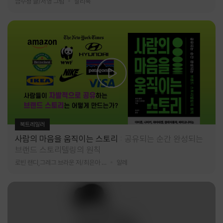
금수정 글/서영 그림
찰리북
북트레일러
사람의 마음을 움직이는 스토리
공유되는 순간 완성되는
브랜드 스토리텔링의 원칙
로빈 랜디,그레그 브라운 저/최은아 역
알레