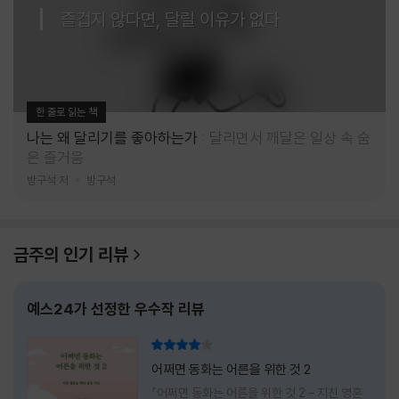
즐겁지 않다면, 달릴 이유가 없다
한 줄로 읽는 책
나는 왜 달리기를 좋아하는가
달리면서 깨달은 일상 속 숨
은 즐거움
방구석 저
방구석
금주의 인기 리뷰
예스24가 선정한 우수작 리뷰
리뷰 총점
어쩌면 동화는 어른을 위한 것 2
『어쩌면 동화는 어른을 위한 것 2 – 지친 영혼