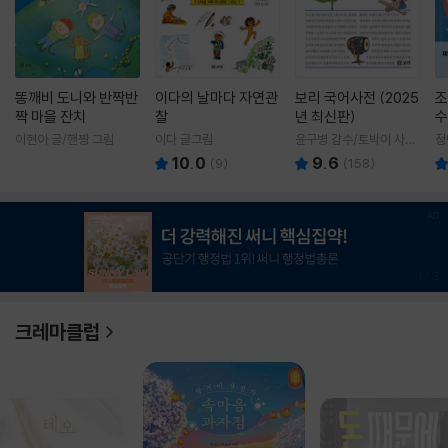
똥깨비 도니와 반짝반
이다의 날마다 자연관
보리 국어사전 (2025
조
짝 마을 잔치
찰
년 최신판)
수
이현아 글/핸짱 그림
이다 글그림
윤구병 감수/토박이 사전
정
편찬실 편
10.0
9.6
(
9
)
(
158
)
1
/
3
크레마클럽