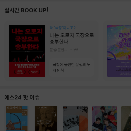
실시간 BOOK UP!
왜 ‘국장‘이냐고?
나는 오로지 국장으로
승부한다
문샘(문현철) 저
부키
국장에 올인한 문샘의 투
자 원칙
예스24 핫 이슈