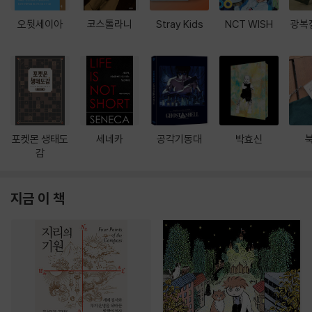
오뒷세이아
코스톨라니
Stray Kids
NCT WISH
광복
포켓몬 생태도
세네카
공각기동대
박효신
감
지금 이 책