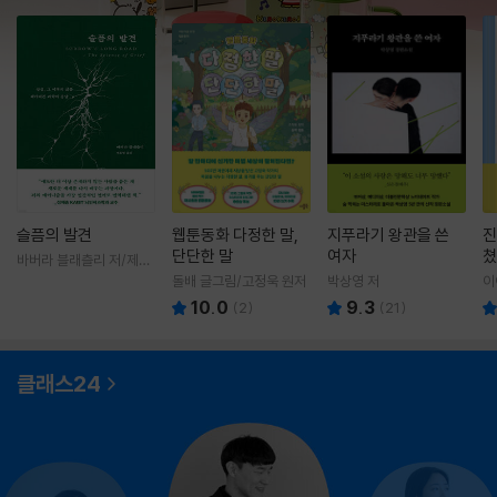
슬픔의 발견
웹툰동화 다정한 말,
지푸라기 왕관을 쓴
진
단단한 말
여자
쳤
바버라 블래츨리 저/제효
영 역
돌배 글그림/고정욱 원저
박상영 저
이
10.0
9.3
(
2
)
(
21
)
클래스24