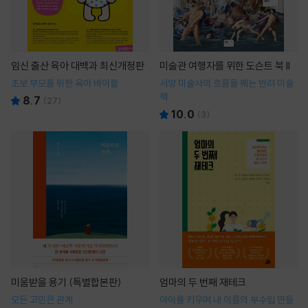
임신 출산 육아 대백과 최신개정판
미술관 여행자를 위한 도슨트 북 II
초보 부모를 위한 육아 바이블
서양 미술사의 흐름을 꿰는 반려 미술
책
8.7
(
27
)
10.0
(
3
)
미움받을 용기 (특별합본판)
엄마의 두 번째 재테크
모든 고민은 관계
아이를 키우며 내 이름의 부수입 만들