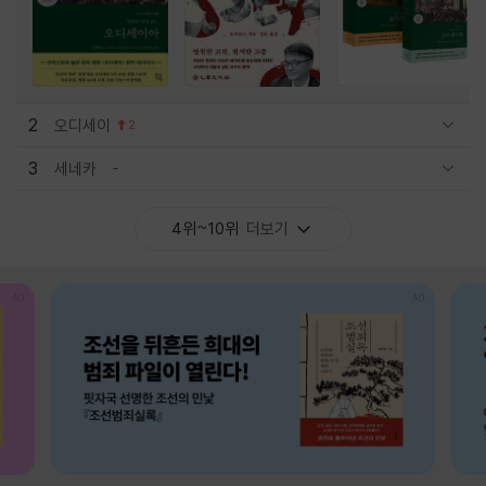
2
오디세이
2
관련상품 보이기/감축
3
세네카
관련상품 보이기/감축
4위~10위
더보기