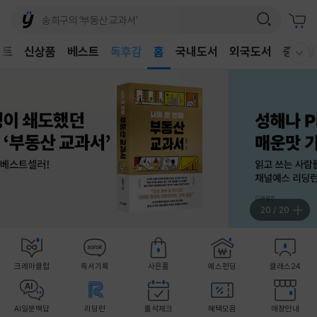
어린이
독후감
벤트
신상품
베스트
홈
국내도서
외국도서
중고샵
웰컴메뉴 모두보기
어린이
1
/
20
크레마클럽
독서기록
사은품
예스펀딩
클래스24
AI일문백답
리딩런
출석체크
혜택모음
매장안내