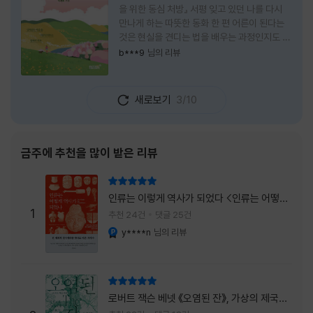
을 위한 동심 처방』 서평 잊고 있던 나를 다시
만나게 하는 따뜻한 동화 한 편 어른이 된다는
것은 현실을 견디는 법을 배우는 과정인지도 모
른다. 해야 할 일은 늘어나고, 책임은 무거워지
b***9
님의 리뷰
며, 마음껏 웃거나 울 수 있는 순간은 점점 줄어
든다. 어느새 우리는 어린 시절의 순수함보다
효율과 성과를 먼저 생각하는 사람이 되어간다.
새로보기
3/10
『어쩌면 동화는 어른을 위한 것 2 – 지친 영혼
을 위한 동심 처방』은 바로 그런 어른들에게 잠
시 쉬어가라고 손을 내미는 책이다. 처음 책 제
목을 보았을 때는 동화를 다시 읽는 감성 에세
금주에 추천을 많이 받은 리뷰
이 정도로 생각했다. 하지만 책장을 넘길수록
깨닫게 된다. 동화는 아이들만을 위한 이야기가
리뷰 총점
아니라, 삶에 지친 어른들의 마음을 치유하는
인류는 이렇게 역사가 되었다 <인류는 어떻게
가장 순수한 언어라는 사실을 말이다. 이 책은
1
역사가 되었나>
추천 24건
댓글 25건
익숙한
y****n
님의 리뷰
YES마니아 : 플래티넘
리뷰 총점
로버트 잭슨 베넷 《오염된 잔》, 가상의 제국이