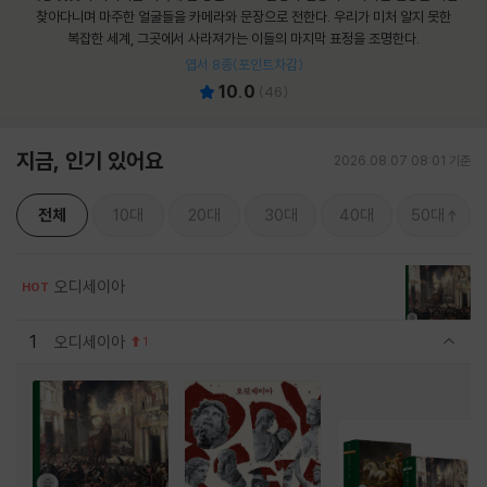
찾아다니며 마주한 얼굴들을 카메라와 문장으로 전한다. 우리가 미처 알지 못한
복잡한 세계, 그곳에서 사라져가는 이들의 마지막 표정을 조명한다.
엽서 8종(포인트차감)
10.0
(
46
)
지금, 인기 있어요
2026.08.07 08:01 기준
전체
10대
20대
30대
40대
50대
오디세이아
HOT
1
오디세이아
1
관련상품 보이기/감축