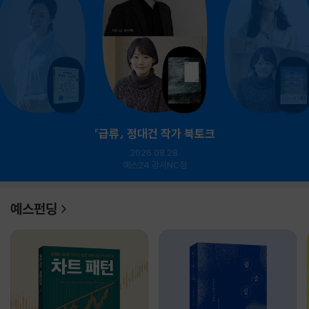
『급류』 정대건 작가 북토크
2026.08.28.
예스24 강서NC점
예스펀딩