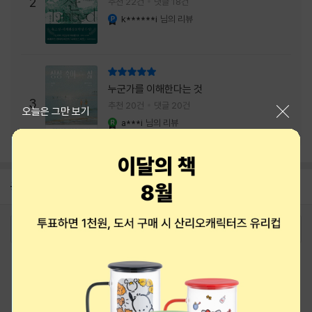
주는 실감과 미스터리 사건의 치밀함이 이루어
2
추천 22건
댓글 18건
내는 최상의 시너지...
k******i
님의 리뷰
YES마니아 : 플래티넘
리뷰 총점
누군가를 이해한다는 것
3
추천 20건
댓글 20건
닫기
오늘은 그만 보기
a***i
님의 리뷰
YES마니아 : 로얄
공지
8월 신용카드 무이자할부 안내
2026-08-01
로그인
최근 본 상품
주문/배송
고객센터 1544-3800
티켓 1544-6399
중고샵 1566-4295
eBook 1:1문의/채팅상담
예스이십사(주) 사업자 정보