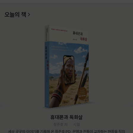
오늘의 책
휴대폰과 독화살
장준호 저
시월
세상 곳곳의 이야기를 기록해 온 장준호 PD. 문명과 전통이 교차하는 현장을 직접