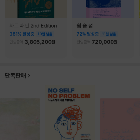
차트 패턴 2nd Edition
쉼 숨 섬
381% 달성중
72% 달성중
10일 남음
11일 남음
3,805,200
720,000
펀딩금액
원
펀딩금액
원
단독판매