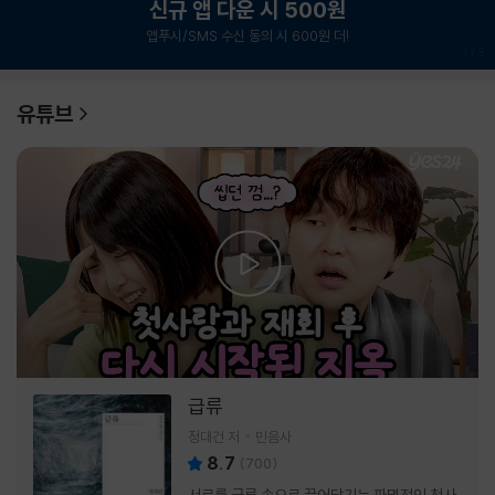
신규 앱 다운 시 500원
앱푸시/SMS 수신 동의 시 600원 더!
1
/
6
유튜브
급류
정대건 저
민음사
8.7
(
700
)