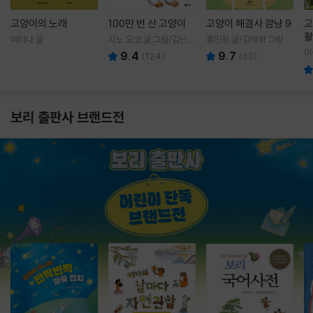
고양이의 노래
100만 번 산 고양이
고양이 해결사 깜냥 9
고
활
이미나 글
사노 요코 글,그림/김난주
홍민정 글/김재희 그림
렇
역
이
9.4
9.7
(
124
)
(
60
)
보리 출판사 브랜드전