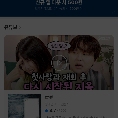
신규 앱 다운 시 500원
앱푸시/SMS 수신 동의 시 600원 더!
1
/
6
유튜브
급류
정대건 저
민음사
8.7
(
700
)