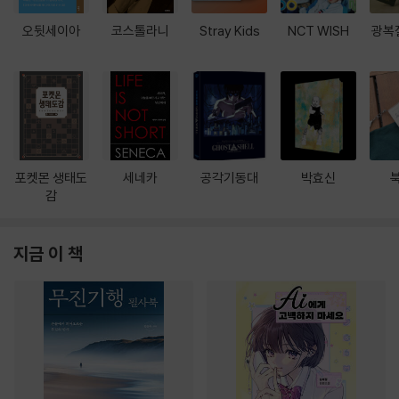
오뒷세이아
코스톨라니
Stray Kids
NCT WISH
광복
포켓몬 생태도
세네카
공각기동대
박효신
감
지금 이 책