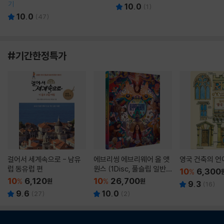
기
10.0
(
1
)
10.0
(
47
)
#기간한정특가
걸어서 세계속으로 - 남유
에브리씽 에브리웨어 올 앳
영국 건축의 언
럽 동유럽 편
원스 (1Disc, 풀슬립 일반
10
6,300
%
판) : 블루레이
10
6,120
10
26,700
%
원
%
원
9.3
(
16
)
9.6
10.0
(
27
)
(
2
)