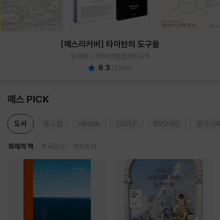
[예스리커버] 타이탄의 도구들
팀 페리스 저/박선령,정지현 공역
9.3
(
1,396
)
예스 PICK
도서
중고샵
eBook
CD/LP
DVD/BD
문구/GI
화제의 책
외국도서
세트도서