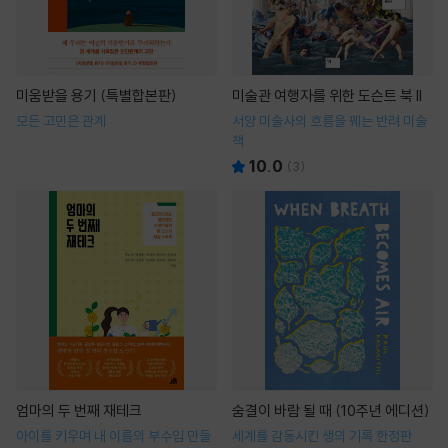
미움받을 용기 (특별합본판)
미술관 여행자를 위한 도슨트 북 II
모든 고민은 관계
서양 미술사의 흐름을 꿰는 반려 미술
책
10.0
(
3
)
엄마의 두 번째 재테크
숨결이 바람 될 때 (10주년 에디션)
아이를 키우며 내 이름의 부수입 만들
세계를 감동시킨 생의 기록 한정판