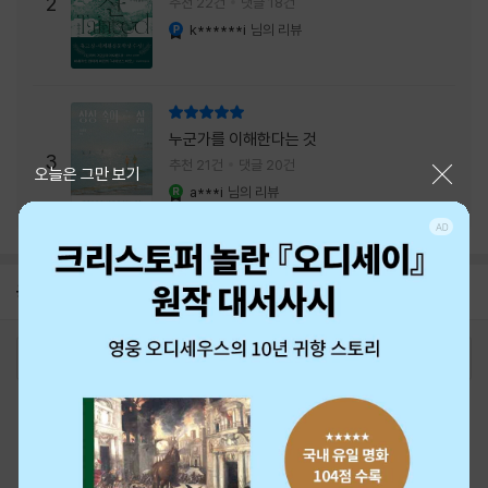
주는 실감과 미스터리 사건의 치밀함이 이루어
2
추천 22건
댓글 18건
내는 최상의 시너지...
k******i
님의 리뷰
YES마니아 : 플래티넘
리뷰 총점
누군가를 이해한다는 것
3
추천 21건
댓글 20건
닫기
오늘은 그만 보기
a***i
님의 리뷰
YES마니아 : 로얄
공지
26년 NBCI 수상 안내
2026-08-01
로그인
최근 본 상품
주문/배송
고객센터 1544-3800
티켓 1544-6399
중고샵 1566-4295
eBook 1:1문의/채팅상담
예스이십사(주) 사업자 정보