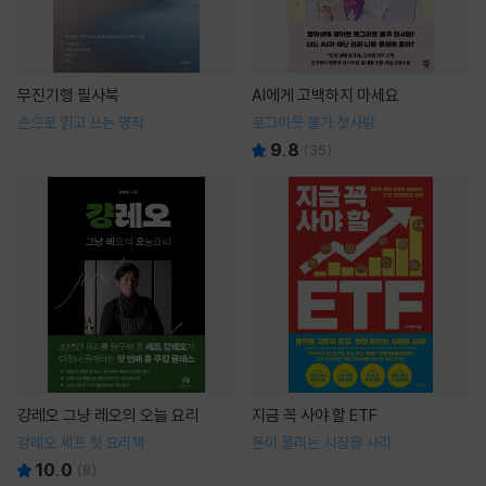
무진기행 필사북
AI에게 고백하지 마세요
손으로 읽고 쓰는 명작
로그아웃 불가 첫사랑
9.8
(
35
)
걍레오 그냥 레오의 오늘 요리
지금 꼭 사야 할 ETF
강레오 셰프 첫 요리책
돈이 몰리는 시장을 사라
10.0
(
8
)