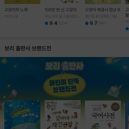
고양이의 노래
100만 번 산 고양이
고양이 해결사 깜냥 9
고
활
이미나 글
사노 요코 글,그림/김난주
홍민정 글/김재희 그림
렇
역
이
9.4
9.7
(
124
)
(
60
)
보리 출판사 브랜드전