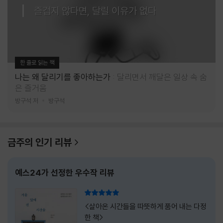
즐겁지 않다면, 달릴 이유가 없다
한 줄로 읽는 책
나는 왜 달리기를 좋아하는가
달리면서 깨달은 일상 속 숨
은 즐거움
방구석 저
방구석
금주의 인기 리뷰
예스24가 선정한 우수작 리뷰
리뷰 총점
<살아온 시간들을 따뜻하게 품어 내는 다정
한 책>