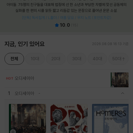
아이들. 75명의 친구들을 대표해 법정에 선 한 소년과 부당한 차별에 맞선 공동체의
실화를 한 편의 시를 읽듯 짧고 리듬감 있는 문장으로 풀어낸 운문 소설.
[단독] 독서집게 / L홀더 / 여름 담요 / 무지 노트 (포인트차감)
10.0
(
15
)
지금, 인기 있어요
2026.08.08 16:13 기준
전체
10대
20대
30대
40대
50대
오디세이아
HOT
1
오디세이아
관련상품 보이기/감축