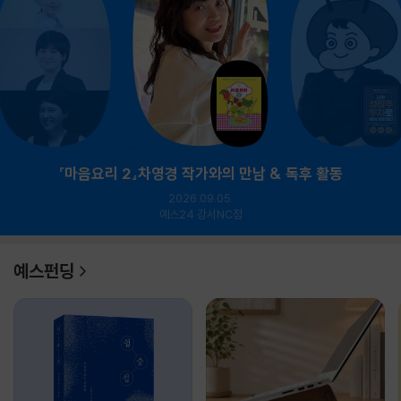
『마음요리 2』차영경 작가와의 만남 & 독후 활동
2026.09.05.
예스24 강서NC점
예스펀딩