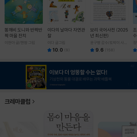
똥깨비 도니와 반짝반
이다의 날마다 자연관
보리 국어사전 (2025
조
짝 마을 잔치
찰
년 최신판)
수
이현아 글/핸짱 그림
이다 글그림
윤구병 감수/토박이 사전
정
편찬실 편
10.0
9.6
(
9
)
(
158
)
1
/
3
크레마클럽