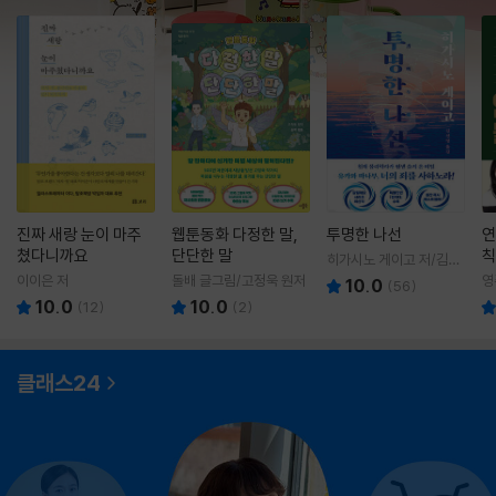
진짜 새랑 눈이 마주
웹툰동화 다정한 말,
투명한 나선
연
쳤다니까요
단단한 말
칙
히가시노 게이고 저/김선
영 역
이이은 저
돌배 글그림/고정욱 원저
영
10.0
(
56
)
10.0
10.0
(
12
)
(
2
)
클래스24