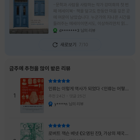
-문학과 사람을 사랑하는 작가 강미희의 첫 번
째 에세이북- 책을 덮고도 한동안 마음 깊은 곳
에 여운이 남았습니다. 누군가의 지나온 시간을
들려주는 에세이이면서도, 이상하리만치 읽는
사람 자신의 삶을 다시 돌아보게 만드는 책이었
d*******3
님의 리뷰
YES마니아 : 로얄
습니다. 그래서 이 책은 단순히 한 사람의 기록
으로 머물지 않고, 각자의 상처와 후회, 다 지나
새로보기
7/10
온 줄 알았던 마음의 결을 가만히 비추는 거울
처럼 다가왔습니다. 무엇보다 좋았던 점은 이
책이 큰 목소리로 삶의 답을 가르치려 하지 않
는다는 것, 대신 지나온 시간 속에서 비로소 알
금주에 추천을 많이 받은 리뷰
아차리게 되는 감정들, 놓아야 지켜지는 것들이
있고 무너지지 않는 것보다 다시 일어서는 일이
리뷰 총점
더 중요하다는 사실을 담담하게 보여줍니다. 그
인류는 이렇게 역사가 되었다 <인류는 어떻게
래서 읽는 내내 위로가 과장되지 않았고, 오히
1
역사가 되었나>
추천 24건
댓글 25건
려 그 절제된 진심 덕분에 더 오래 마음에 남았
y****n
님의 리뷰
YES마니아 : 플래티넘
습니다. 책 곳곳에
리뷰 총점
로버트 잭슨 베넷 《오염된 잔》, 가상의 제국이