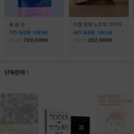
쉼 숨 섬
이젤 원목 노트북 거치대
72% 달성중
50% 달성중
10일 남음
18일 남음
720,000
252,000
펀딩금액
원
펀딩금액
원
단독판매