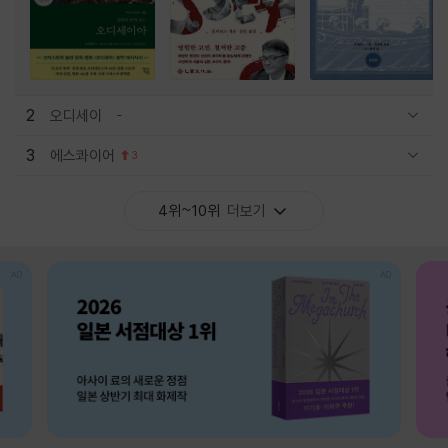
2
오디세이
관련상품 보이기/감축
3
에스콰이어
3
관련상품 보이기/감축
4위~10위
더보기