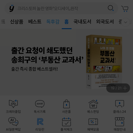
벤트
신상품
베스트
어린이
홈
국내도서
외국도서
중고샵
웰컴메뉴 모두보기
독후감
어린이
19
/
21
크레마클럽
독서기록
사은품
예스펀딩
클래스24
AI일문백답
리딩런
출석체크
혜택모음
매장안내