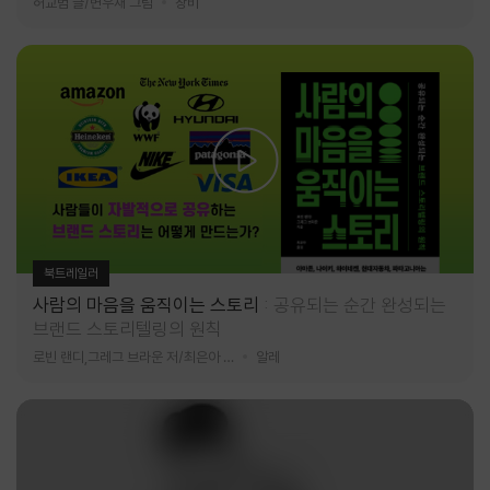
허교범 글/변우재 그림
창비
북트레일러
사람의 마음을 움직이는 스토리
공유되는 순간 완성되는
브랜드 스토리텔링의 원칙
로빈 랜디,그레그 브라운 저/최은아 역
알레