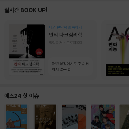
실시간 BOOK UP!
나의 판단력 회복하기
안티 다크심리학
임철웅 저
트로이목마
어떤 상황에서도 조종 당
하지 않는 법
예스24 핫 이슈