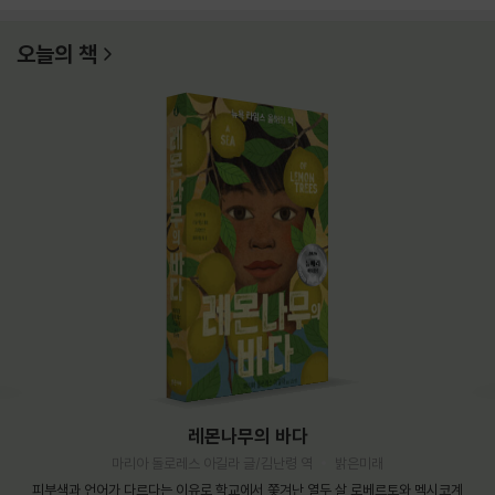
오늘의 책
레몬나무의 바다
마리아 돌로레스 아길라 글/김난령 역
밝은미래
피부색과 언어가 다르다는 이유로 학교에서 쫓겨난 열두 살 로베르토와 멕시코계