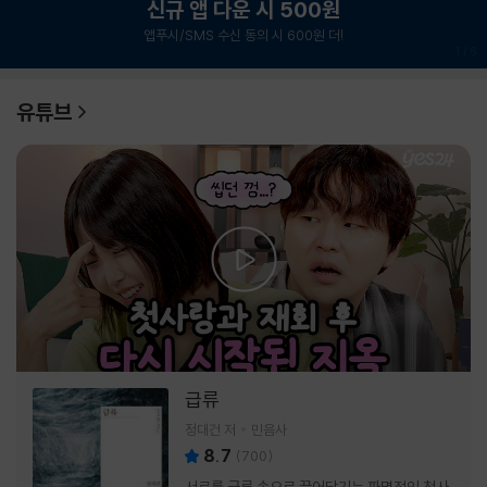
신규 앱 다운 시 500원
앱푸시/SMS 수신 동의 시 600원 더!
1
/
6
유튜브
급류
정대건 저
민음사
8.7
(
700
)