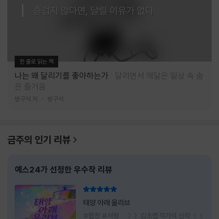
즐겁지 않다면, 달릴 이유가 없다
한 줄로 읽는 책
나는 왜 달리기를 좋아하는가
달리면서 깨달은 일상 속 숨
은 즐거움
방구석 저
방구석
금주의 인기 리뷰
예스24가 선정한 우수작 리뷰
리뷰 총점
태양 아래 올리브
#협찬 #서평 ＞＞ 김초엽 작가의 신작 ＜＜