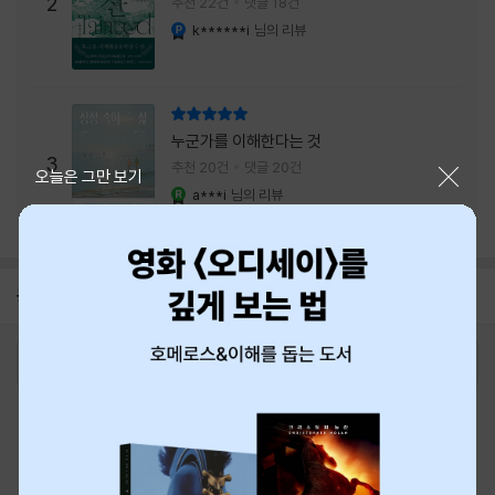
주는 실감과 미스터리 사건의 치밀함이 이루어
2
추천 22건
댓글 18건
내는 최상의 시너지...
k******i
님의 리뷰
YES마니아 : 플래티넘
리뷰 총점
누군가를 이해한다는 것
3
추천 20건
댓글 20건
닫기
오늘은 그만 보기
a***i
님의 리뷰
YES마니아 : 로얄
공지
8월 신용카드 무이자할부 안내
2026-08-01
로그인
최근 본 상품
주문/배송
고객센터 1544-3800
티켓 1544-6399
중고샵 1566-4295
eBook 1:1문의/채팅상담
예스이십사(주) 사업자 정보