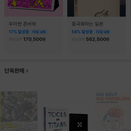
우아한 존버력
중국화하는 일본
17% 달성중
56% 달성중
10일 남음
12일 남음
170,500
562,500
펀딩금액
원
펀딩금액
원
단독판매