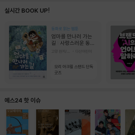
실시간 BOOK UP!
동화로 읽는 웹툰
엄마를 만나러 가는
길 : 사랑스러운 동그
라미
고먕 원저/김영리 글
다산어린이
모리 아크릴 스탠드 단독
굿즈
예스24 핫 이슈