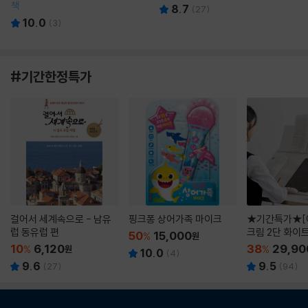
책
8.7
(
27
)
10.0
(
3
)
#기간한정특가
걸어서 세계속으로 - 남유
핑크퐁 상어가족 마이크
★기간특가★[
럽 동유럽 편
크림 2단 화이
50
15,000
%
원
10
6,120
38
29,90
%
원
%
10.0
(
4
)
9.6
9.5
(
27
)
(
94
)