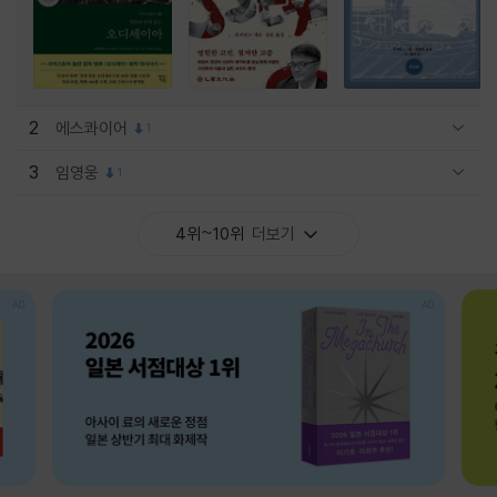
2
에스콰이어
1
관련상품 보이기/감축
3
임영웅
1
관련상품 보이기/감축
4위~10위
더보기