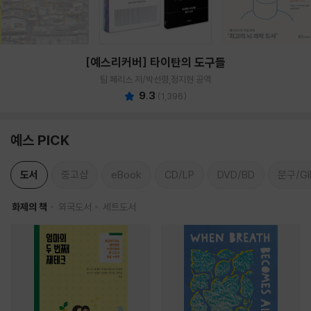
[예스리커버] 타이탄의 도구들
팀 페리스 저/박선령,정지현 공역
9.3
(
1,396
)
예스 PICK
도서
중고샵
eBook
CD/LP
DVD/BD
문구/GI
화제의 책
외국도서
세트도서