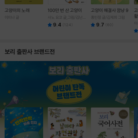
고양이의 노래
100만 번 산 고양이
고양이 해결사 깜냥 9
고
활
이미나 글
사노 요코 글,그림/김난주
홍민정 글/김재희 그림
렇
역
이
9.4
9.7
(
124
)
(
60
)
보리 출판사 브랜드전