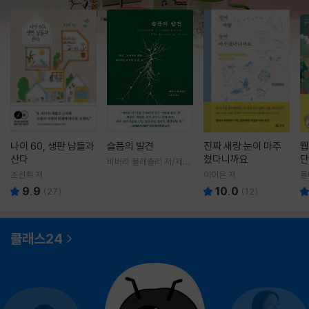
나이 60, 생판 남들과
슬픔의 발견
진짜 새랑 눈이 마주
웹
산다
쳤다니까요
단
바버라 블래츨리 저/제효
영 역
조선희 저
이이은 저
돌
9.9
10.0
(
27
)
(
12
)
클래스24