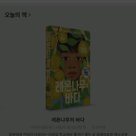
오늘의 책
레몬나무의 바다
마리아 돌로레스 아길라 글/김난령 역
밝은미래
피부색과 언어가 다르다는 이유로 학교에서 쫓겨난 열두 살 로베르토와 멕시코계