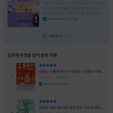
태양 아래 올리브＞＞를 가제본으로 먼저 읽게
됐다. 김초엽 작품은 출간될 때마다 기다리는
편이라 이번에도 어떤 이야기를 들려줄지 기대
가 컸다. 스포일러 없이 읽는 것이 가장 재미있
p*******3
님의 리뷰
이달의 사락
는 소설이라는 이야기를 들었기에 아무 정보도
찾아보지 않고 책을 펼쳤다. 지금 생각해 보면
그 선택이 정말 잘한 일이었다. 첫 장부터 평범
새로보기
9/10
하지 않았다. 사라진 누군가에게 보내는 메일로
시작되는 이야기는 곧바로 궁금증을 만든다. 오
래전 헤어진 친구가 다시 만나게 되고, 과거의
흔적을 따라 낯선 나라를 여행하게 된다는 설정
금주에 추천을 많이 받은 리뷰
이 무더운 여름을 벗어나는 피서처럼 흥미롭기
만 하다. 처음에는 단순한 추적 이야기인 줄 알
리뷰 총점
았는데, 읽을수록 전혀 다른 방향으로 흘러간
인류는 이렇게 역사가 되었다 <인류는 어떻게
다. '왜 이런 일이 벌어졌을까?', '이 사람이 정
1
역사가 되었나>
추천 24건
댓글 25건
말 믿어도
y****n
님의 리뷰
YES마니아 : 플래티넘
리뷰 총점
로버트 잭슨 베넷 《오염된 잔》, 가상의 제국이