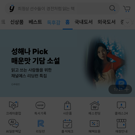
어린이
벤트
신상품
베스트
독후감
홈
국내도서
외국도서
중고샵
웰컴메뉴 모두보기
어린이
2
/
21
크레마클럽
독서기록
사은품
예스펀딩
클래스24
AI일문백답
리딩런
출석체크
혜택모음
매장안내