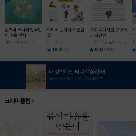
똥깨비 도니와 반짝반
이다의 날마다 자연관
보리 국어사전 (2025
조
짝 마을 잔치
찰
년 최신판)
수
이현아 글/핸짱 그림
이다 글그림
윤구병 감수/토박이 사전
정
편찬실 편
10.0
9.6
(
9
)
(
158
)
1
/
3
크레마클럽