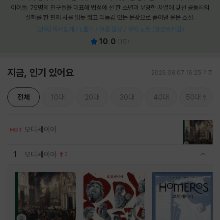
아이들. 75명의 친구들을 대표해 법정에 선 한 소년과 부당한 차별에 맞선 공동체의
실화를 한 편의 시를 읽듯 짧고 리듬감 있는 문장으로 풀어낸 운문 소설.
[단독] 독서집게 / L홀더 / 여름 담요 / 무지 노트 (포인트차감)
10.0
(
15
)
지금, 인기 있어요
2026.08.07 16:25 기준
전체
10대
20대
30대
40대
50대
오디세이아
HOT
1
오디세이아
2
관련상품 보이기/감축