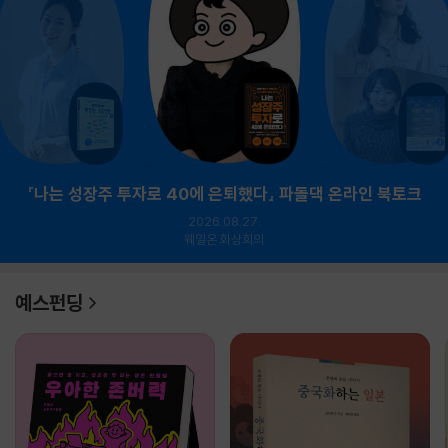
『나는 성장주 투자로 40에 은퇴했다』 파돌댁 온라인 북토크
2026.08.27.
웨일온 화상회의
예스펀딩