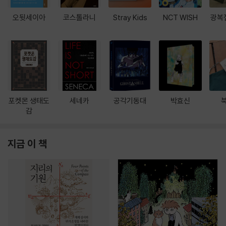
오뒷세이아
코스톨라니
Stray Kids
NCT WISH
광복
포켓몬 생태도
세네카
공각기동대
박효신
감
지금 이 책