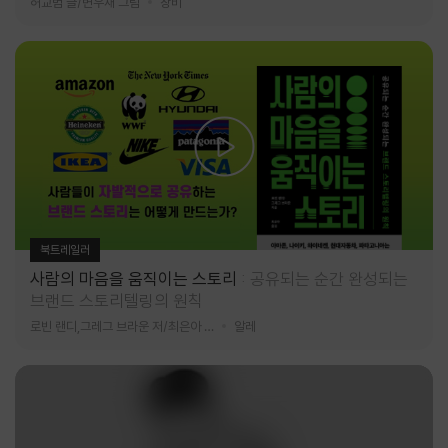
허교범 글/변우재 그림
창비
북트레일러
사람의 마음을 움직이는 스토리
공유되는 순간 완성되는
브랜드 스토리텔링의 원칙
로빈 랜디,그레그 브라운 저/최은아 역
알레