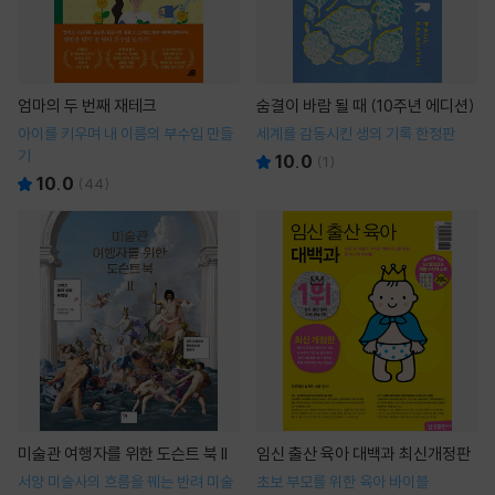
엄마의 두 번째 재테크
숨결이 바람 될 때 (10주년 에디션)
아이를 키우며 내 이름의 부수입 만들
세계를 감동시킨 생의 기록 한정판
기
10.0
(
1
)
10.0
(
44
)
미술관 여행자를 위한 도슨트 북 II
임신 출산 육아 대백과 최신개정판
서양 미술사의 흐름을 꿰는 반려 미술
초보 부모를 위한 육아 바이블