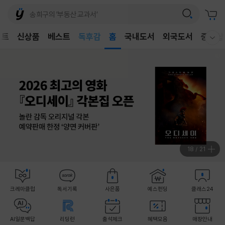
어린이
독후감
벤트
신상품
베스트
홈
국내도서
외국도서
중고샵
웰컴메뉴 모두보기
어린이
19
/
21
크레마클럽
독서기록
사은품
예스펀딩
클래스24
AI일문백답
리딩런
출석체크
혜택모음
매장안내