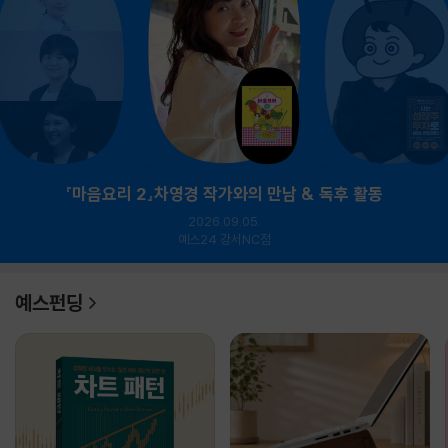
『마음요리 2』차영경 작가와의 만남 & 독후 활동
2026.09.05.
예스24 강서NC점
예스펀딩