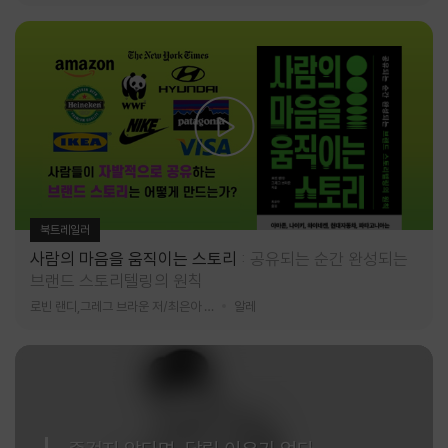
북트레일러
사람의 마음을 움직이는 스토리
공유되는 순간 완성되는
브랜드 스토리텔링의 원칙
로빈 랜디,그레그 브라운 저/최은아 역
알레