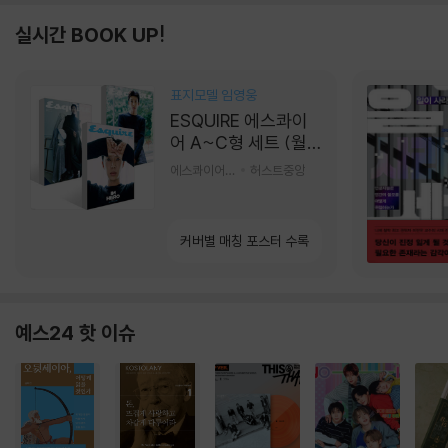
실시간 BOOK UP!
표지모델 임영웅
ESQUIRE 에스콰이
어 A~C형 세트 (월
간) : 9월 [2026]
에스콰이어편집부 편
허스트중앙
커버별 매칭 포스터 수록
예스24 핫 이슈