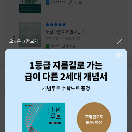
내는 최상의 시너지...
k******i
님의 리뷰
YES마니아 : 플래티넘
리뷰 총점
누군가를 이해한다는 것
3
추천 21건
댓글 20건
닫기
오늘은 그만 보기
a***i
님의 리뷰
YES마니아 : 로얄
공지
26년 NBCI 수상 안내
2026-08-01
로그인
최근 본 상품
주문/배송
고객센터 1544-3800
티켓 1544-6399
중고샵 1566-4295
eBook 1:1문의/채팅상담
예스이십사(주) 사업자 정보
이용약관
개인정보처리방침
청소년보호정책