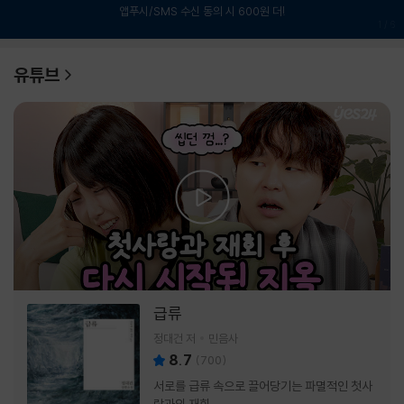
앱푸시/SMS 수신 동의 시 600원 더!
1
/
6
유튜브
급류
정대건 저
민음사
8.7
(
700
)
서로를 급류 속으로 끌어당기는 파멸적인 첫사