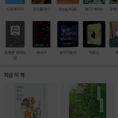
오뒷세이아
코스톨라니
Stray Kids
NCT WISH
광복
포켓몬 생태도
세네카
공각기동대
박효신
감
지금 이 책