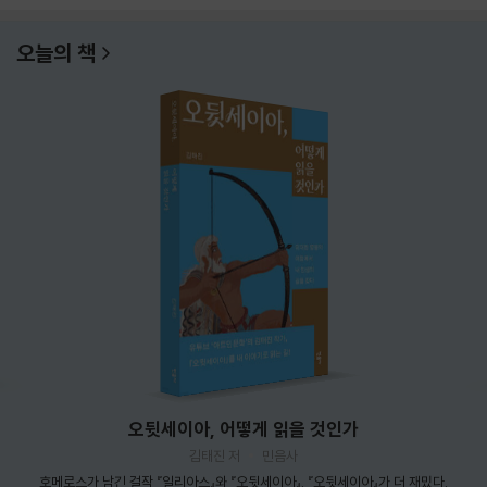
오늘의 책
오뒷세이아, 어떻게 읽을 것인가
김태진 저
민음사
호메로스가 남긴 걸작 『일리아스』와 『오뒷세이아』. 『오뒷세이아』가 더 재밌다.