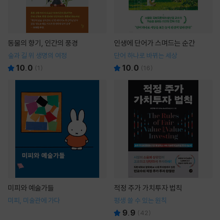
동물의 향기, 인간의 풍경
인생에 단어가 스며드는 순간
숲과 길 위 생명의 여정
단어 하나로 바뀌는 세상
10.0
10.0
(
1
)
(
16
)
미피와 예술가들
적정 주가 가치투자 법칙
미피, 미술관에 가다
평생 쓸 수 있는 원칙
9.9
(
42
)