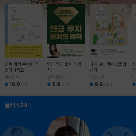
진짜 새랑 눈이 마주
연금 투자 불패의 법
나이 60, 생판 남들과
자
쳤다니까요
칙
산다
신
이이은 저
영주 닐슨 저
조선희 저
이
10.0
9.9
9.9
(
12
)
(
43
)
(
27
)
클래스24