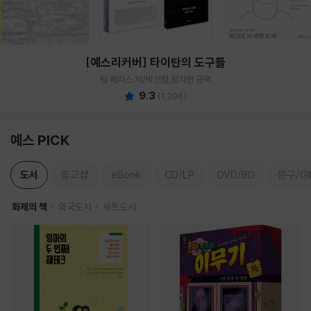
[예스리커버] 타이탄의 도구들
팀 페리스 저/박선령,정지현 공역
9.3
(
1,396
)
예스 PICK
도서
중고샵
eBook
CD/LP
DVD/BD
문구/GI
화제의 책
외국도서
세트도서