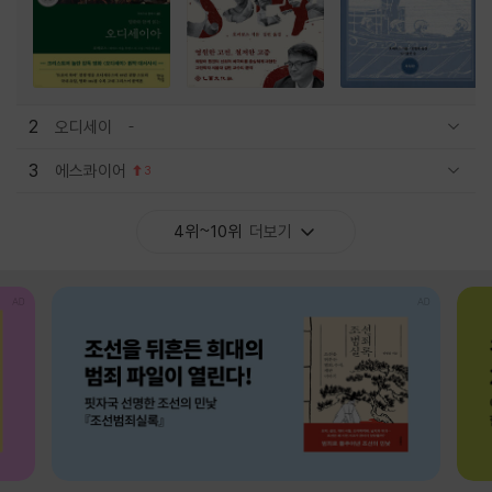
2
오디세이
관련상품 보이기/감축
3
에스콰이어
3
관련상품 보이기/감축
4위~10위
더보기