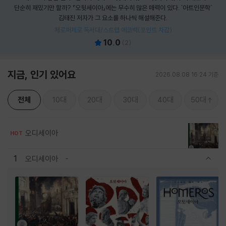
단순히 재밌기만 할까? 『오뒷세이아』에는 무수히 많은 매력이 있다. '아트인문학'
김태진 저자가 그 요소를 하나씩 해설해준다.
제로퍼제로 독서대/스트랩 에코백(포인트 차감)
10.0
(
2
)
지금, 인기 있어요
2026.08.08 16:24 기준
전체
10대
20대
30대
40대
50대
오디세이아
HOT
1
오디세이아
관련상품 보이기/감축