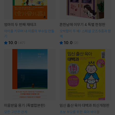
엄마의 두 번째 재테크
흔한남매 이무기 4 특별 한정판
아이를 키우며 내 이름의 부수입 만들
오싹함이 두 배! 스페셜 굿즈 6종과 함
기
께
10.0
10.0
(
47
)
(
2
)
미움받을 용기 (특별합본판)
임신 출산 육아 대백과 최신개정판
모든 고민은 관계
초보 부모를 위한 육아 바이블