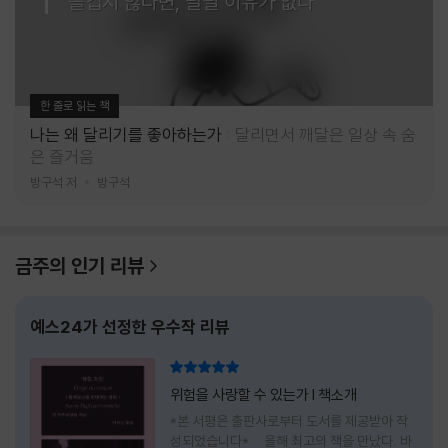
즐겁지 않다면, 달릴 이유가 없다
한 줄로 읽는 책
나는 왜 달리기를 좋아하는가
달리면서 깨달은 일상 속 숨
은 즐거움
방구석 저
방구석
금주의 인기 리뷰
예스24가 선정한 우수작 리뷰
리뷰 총점
위험을 사랑할 수 있는가 l 책소개
*본 서평은 출판사로부터 도서를 제공받아 작
성되었습니다* 올해 최고의 책을 만났다. 바