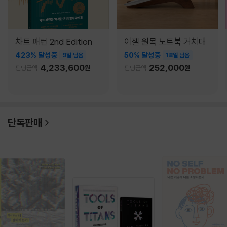
차트 패턴 2nd Edition
이젤 원목 노트북 거치대
423% 달성중
50% 달성중
9일 남음
18일 남음
4,233,600
252,000
펀딩금액
원
펀딩금액
원
단독판매