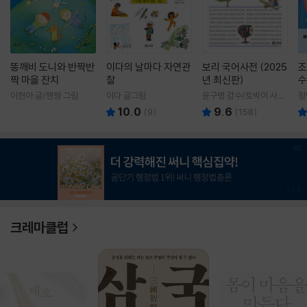
똥깨비 도니와 반짝반
이다의 날마다 자연관
보리 국어사전 (2025
조
짝 마을 잔치
찰
년 최신판)
수
이현아 글/핸짱 그림
이다 글그림
윤구병 감수/토박이 사전
정
편찬실 편
10.0
9.6
(
9
)
(
158
)
1
/
3
크레마클럽