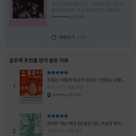
로 도서 위험 예찬 이다. 살아 있다는 것은 고
통의 연속이며, 매 순간의 선택은 눈에 보이지
않는 위험을 감수해야 한다는 것을 의미한다.
i*******i
님의 리뷰
무엇을 할 수 있을까. 무엇을 한다 한들 결국 실
패하게 될 것만 같은 삶 속에서 선뜻 무언가에
도전하고 미지의 세계로 발을 내딛기란 결코 쉬
새로보기
2/10
운 일이 아니다. 그러나 이 책을 읽다 보면 그 마
음이 조금씩 달라진다. 머리로는 아직도 '그것
을 선택해서는 안 된다'고 말하지만, 몸은 이미
내가 진실로 원했던 방향을 향해 움직이고 있을
금주에 추천을 많이 받은 리뷰
지도 모른다. 위험은 두려움의 대상이 아니라,
내가 진짜 원하는 삶으로 향하는 문 앞에 늘 함
리뷰 총점
께 서 있기 때문이다. 이 책은 프랑스의 철학
인류는 이렇게 역사가 되었다 <인류는 어떻게
자이자 정신분석가인 안 뒤푸르망
1
역사가 되었나>
추천 24건
댓글 25건
y****n
님의 리뷰
YES마니아 : 플래티넘
리뷰 총점
로버트 잭슨 베넷 《오염된 잔》, 가상의 제국이
주는 실감과 미스터리 사건의 치밀함이 이루어
2
추천 22건
댓글 18건