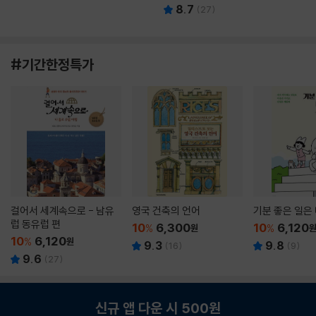
8.7
(
27
)
#기간한정특가
걸어서 세계속으로 - 남유
영국 건축의 언어
기분 좋은 일은
럽 동유럽 편
10
6,300
10
6,120
%
원
%
10
6,120
%
원
9.3
9.8
(
16
)
(
9
)
9.6
(
27
)
신규 앱 다운 시 500원