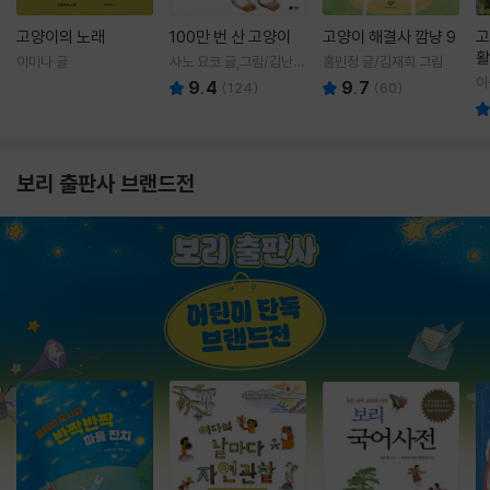
고양이의 노래
100만 번 산 고양이
고양이 해결사 깜냥 9
고
활
이미나 글
사노 요코 글,그림/김난주
홍민정 글/김재희 그림
렇
역
이
9.4
9.7
(
124
)
(
60
)
보리 출판사 브랜드전