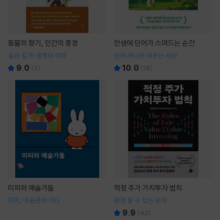
동물의 향기, 인간의 풍경
인생에 단어가 스며드는 순간
숲과 길 위 생명의 여정
단어 하나로 바뀌는 세상
9.0
10.0
(
2
)
(
16
)
미피와 예술가들
적정 주가 가치투자 법칙
미피, 미술관에 가다
평생 쓸 수 있는 원칙
9.9
(
42
)