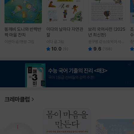
똥깨비 도니와 반짝반
이다의 날마다 자연관
보리 국어사전 (2025
조
짝 마을 잔치
찰
년 최신판)
수
이현아 글/핸짱 그림
이다 글그림
윤구병 감수/토박이 사전
정
편찬실 편
10.0
9.6
(
9
)
(
158
)
1
/
3
크레마클럽