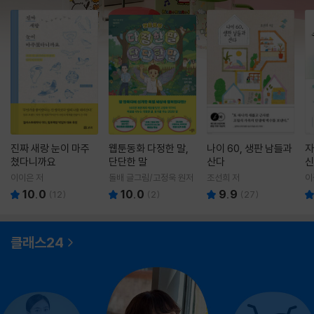
진짜 새랑 눈이 마주
웹툰동화 다정한 말,
나이 60, 생판 남들과
자
쳤다니까요
단단한 말
산다
신
이이은 저
돌배 글그림/고정욱 원저
조선희 저
이
10.0
10.0
9.9
(
12
)
(
2
)
(
27
)
클래스24