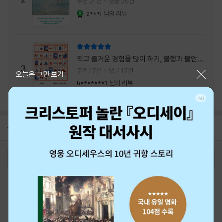
추천 21건
댓글 20건
a***i
님의 리뷰
YES마니아 : 로얄
리뷰 총점
작고 즐거운 경험을 많이 하기, 불행과 불안을
3
회피하지 말기, 그리고 좋은 사람을 많이 만나
추천 17건
댓글 17건
닫기
오늘은 그만 보기
기.
h*******1
님의 리뷰
공지
8월 신용카드 무이자할부 안내
2026-08-01
로그인
최근 본 상품
주문/배송
고객센터 1544-3800
티켓 1544-6399
중고샵 1566-4295
eBook 1:1문의/채팅상담
예스이십사(주) 사업자 정보
이용약관
개인정보처리방침
청소년보호정책