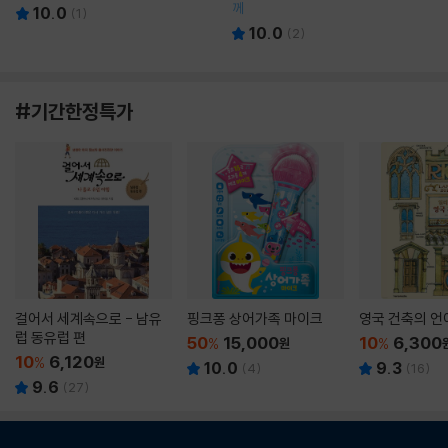
께
10.0
(
1
)
10.0
(
2
)
#기간한정특가
걸어서 세계속으로 - 남유
핑크퐁 상어가족 마이크
영국 건축의 언
럽 동유럽 편
50
15,000
10
6,300
%
원
%
10
6,120
%
원
10.0
9.3
(
4
)
(
16
)
9.6
(
27
)