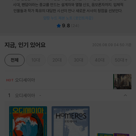
시대, 팬덤이라는 종교를 만드는 설계자와 열혈 신도, 음모론자까지. 입체적
인물들과 작가 특유의 대담한 시선이 만나 새로운 서사의 정점을 선보인다.
양장 누드 제본 노트 (포인트차감)
9.8
(
24
)
지금, 인기 있어요
2026.08.09 04:50 기준
전체
10대
20대
30대
40대
50대
오디세이아
HOT
1
오디세이아
관련상품 보이기/감축