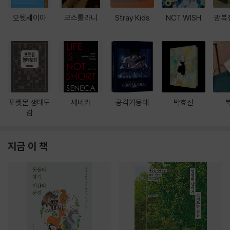
오뒷세이아
코스톨라니
Stray Kids
NCT WISH
광복
포켓몬 생태도
세네카
공각기동대
박효신
감
지금 이 책