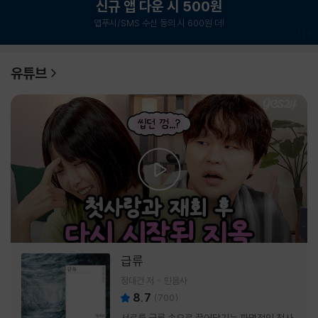
신규 앱 다운 시 500원
앱푸시/SMS 수신 동의 시 600원 더!
1
/
6
유튜브
급류
정대건 저
민음사
8.7
(
700
)