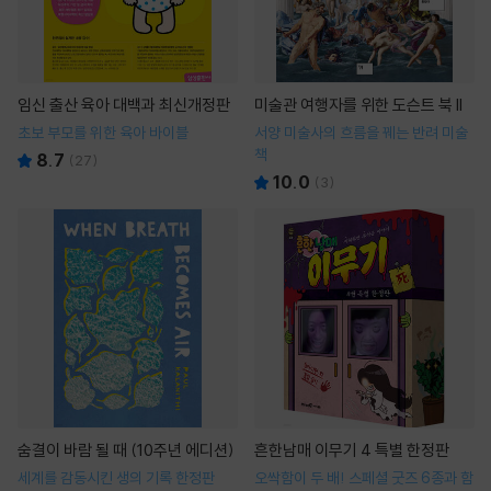
임신 출산 육아 대백과 최신개정판
미술관 여행자를 위한 도슨트 북 II
초보 부모를 위한 육아 바이블
서양 미술사의 흐름을 꿰는 반려 미술
책
8.7
(
27
)
10.0
(
3
)
숨결이 바람 될 때 (10주년 에디션)
흔한남매 이무기 4 특별 한정판
세계를 감동시킨 생의 기록 한정판
오싹함이 두 배! 스페셜 굿즈 6종과 함