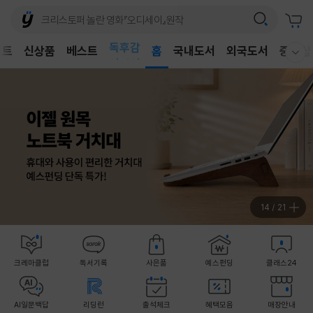
벤트
신상품
베스트
어린이
홈
국내도서
외국도서
중고샵
웰컴메뉴 모두보기
독후감
어린이
14
/
21
크레마클럽
독서기록
사은품
예스펀딩
클래스24
AI일문백답
리딩런
출석체크
혜택모음
매장안내