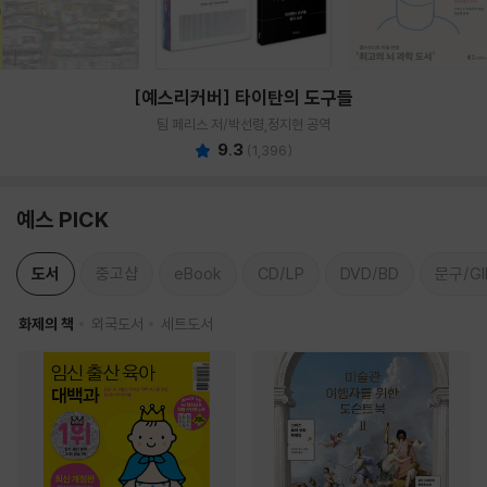
[예스리커버] 타이탄의 도구들
팀 페리스 저/박선령,정지현 공역
9.3
(
1,396
)
예스 PICK
도서
중고샵
eBook
CD/LP
DVD/BD
문구/GI
화제의 책
외국도서
세트도서