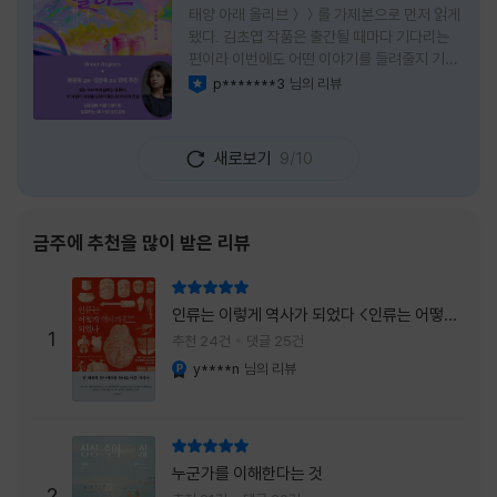
태양 아래 올리브＞＞를 가제본으로 먼저 읽게
됐다. 김초엽 작품은 출간될 때마다 기다리는
편이라 이번에도 어떤 이야기를 들려줄지 기대
가 컸다. 스포일러 없이 읽는 것이 가장 재미있
p*******3
님의 리뷰
이달의 사락
는 소설이라는 이야기를 들었기에 아무 정보도
찾아보지 않고 책을 펼쳤다. 지금 생각해 보면
그 선택이 정말 잘한 일이었다. 첫 장부터 평범
새로보기
9/10
하지 않았다. 사라진 누군가에게 보내는 메일로
시작되는 이야기는 곧바로 궁금증을 만든다. 오
래전 헤어진 친구가 다시 만나게 되고, 과거의
흔적을 따라 낯선 나라를 여행하게 된다는 설정
금주에 추천을 많이 받은 리뷰
이 무더운 여름을 벗어나는 피서처럼 흥미롭기
만 하다. 처음에는 단순한 추적 이야기인 줄 알
리뷰 총점
았는데, 읽을수록 전혀 다른 방향으로 흘러간
인류는 이렇게 역사가 되었다 <인류는 어떻게
다. '왜 이런 일이 벌어졌을까?', '이 사람이 정
1
역사가 되었나>
추천 24건
댓글 25건
말 믿어도
y****n
님의 리뷰
YES마니아 : 플래티넘
리뷰 총점
누군가를 이해한다는 것
2