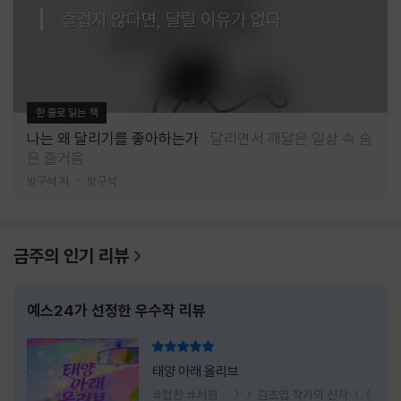
즐겁지 않다면, 달릴 이유가 없다
한 줄로 읽는 책
나는 왜 달리기를 좋아하는가
달리면서 깨달은 일상 속 숨
은 즐거움
방구석 저
방구석
금주의 인기 리뷰
예스24가 선정한 우수작 리뷰
리뷰 총점
태양 아래 올리브
#협찬 #서평 ＞＞ 김초엽 작가의 신작 ＜＜