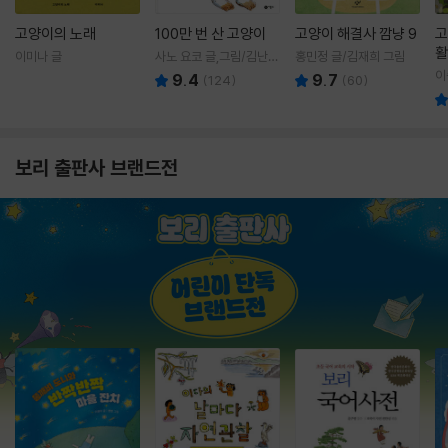
고양이의 노래
100만 번 산 고양이
고양이 해결사 깜냥 9
고
활
이미나 글
사노 요코 글,그림/김난주
홍민정 글/김재희 그림
렇
역
이
9.4
9.7
(
124
)
(
60
)
보리 출판사 브랜드전