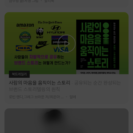
금수정 글/서영 그림
찰리북
북트레일러
사람의 마음을 움직이는 스토리
공유되는 순간 완성되는
브랜드 스토리텔링의 원칙
로빈 랜디,그레그 브라운 저/최은아 역
알레