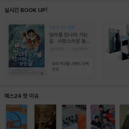
실시간 BOOK UP!
동화로 읽는 웹툰
엄마를 만나러 가는
길 : 사랑스러운 동그
라미
고먕 원저/김영리 글
다산어린이
모리 아크릴 스탠드 단독
굿즈
예스24 핫 이슈