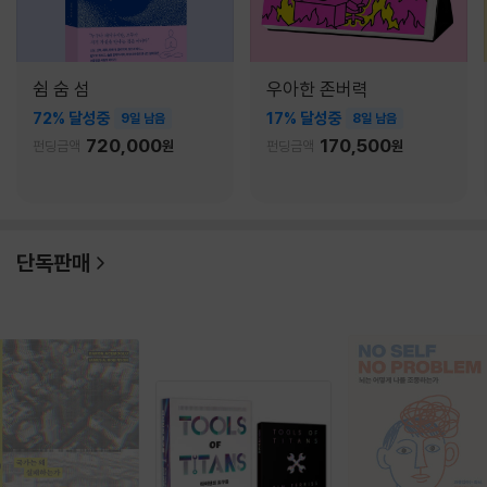
쉼 숨 섬
우아한 존버력
72% 달성중
17% 달성중
9일 남음
8일 남음
720,000
170,500
펀딩금액
원
펀딩금액
원
단독판매