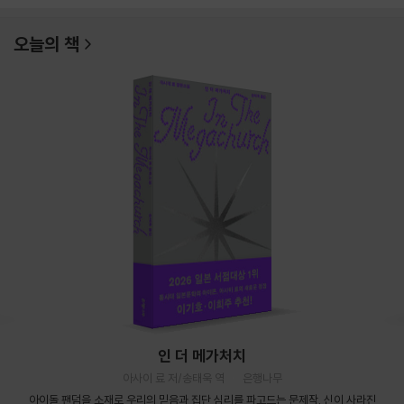
오늘의 책
인 더 메가처치
아사이 료 저/송태욱 역
은행나무
아이돌 팬덤을 소재로 우리의 믿음과 집단 심리를 파고드는 문제작. 신이 사라진