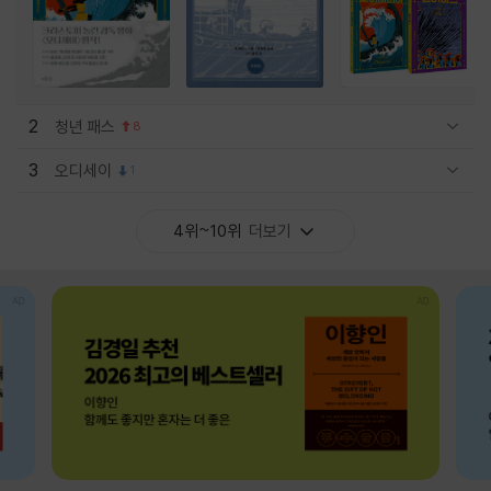
2
청년 패스
8
관련상품 보이기/감축
3
오디세이
1
관련상품 보이기/감축
4위~10위
더보기