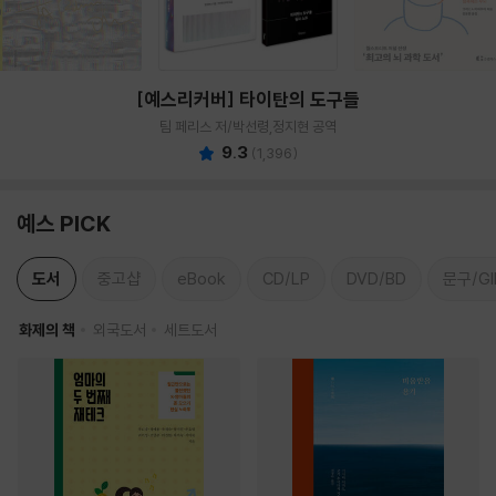
[예스리커버] 타이탄의 도구들
팀 페리스 저/박선령,정지현 공역
9.3
(
1,396
)
예스 PICK
도서
중고샵
eBook
CD/LP
DVD/BD
문구/GI
화제의 책
외국도서
세트도서