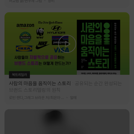
허교범 글/변우재 그림
창비
북트레일러
사람의 마음을 움직이는 스토리
공유되는 순간 완성되는
브랜드 스토리텔링의 원칙
로빈 랜디,그레그 브라운 저/최은아 역
알레