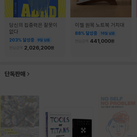
당신의 집중력은 잘못이
이젤 원목 노트북 거치대
없다
88% 달성중
16일 남음
203% 달성중
9일 남음
441,000
펀딩금액
원
2,026,200
펀딩금액
원
단독판매