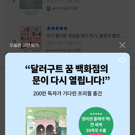
추천 21건
댓글 20건
a***i
님의 리뷰
YES마니아 : 로얄
리뷰 총점
작고 즐거운 경험을 많이 하기, 불행과 불안을
3
회피하지 말기, 그리고 좋은 사람을 많이 만나
추천 17건
댓글 17건
닫기
오늘은 그만 보기
기.
h*******1
님의 리뷰
공지
26년 NBCI 수상 안내
2026-08-01
로그인
최근 본 상품
주문/배송
고객센터 1544-3800
티켓 1544-6399
중고샵 1566-4295
eBook 1:1문의/채팅상담
예스이십사(주) 사업자 정보
이용약관
개인정보처리방침
청소년보호정책