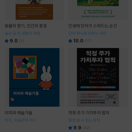
동물의 향기, 인간의 풍경
인생에 단어가 스며드는 순간
숲과 길 위 생명의 여정
단어 하나로 바뀌는 세상
9.0
10.0
(
2
)
(
17
)
미피와 예술가들
적정 주가 가치투자 법칙
미피, 미술관에 가다
평생 쓸 수 있는 원칙
9.9
(
42
)