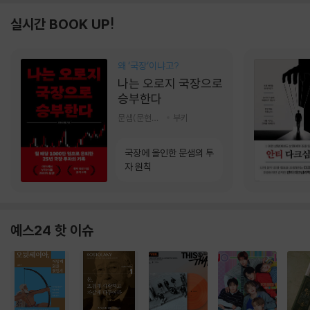
실시간 BOOK UP!
왜 ‘국장‘이냐고?
나는 오로지 국장으로
승부한다
문샘(문현철) 저
부키
국장에 올인한 문샘의 투
자 원칙
예스24 핫 이슈