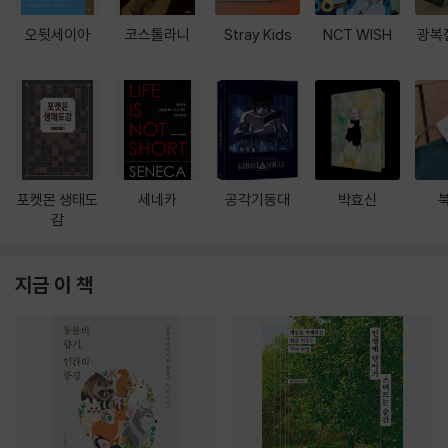
오뒷세이아
코스톨라니
Stray Kids
NCT WISH
광복
포켓몬 생태도
세네카
공각기동대
박효신
감
지금 이 책