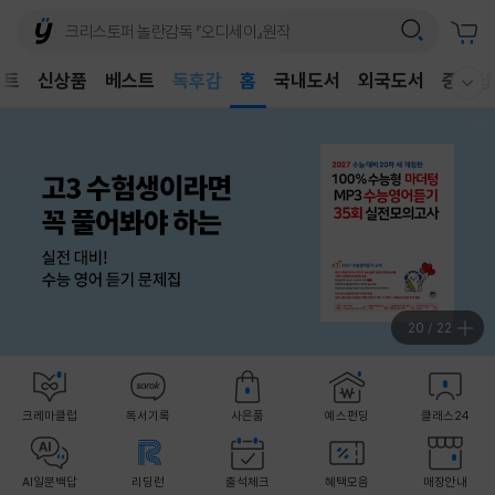
벤트
신상품
베스트
어린이
홈
국내도서
외국도서
중고샵
웰컴메뉴 모두보기
독후감
어린이
20
/
22
크레마클럽
독서기록
사은품
예스펀딩
클래스24
AI일문백답
리딩런
출석체크
혜택모음
매장안내