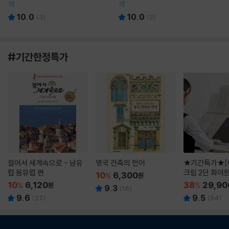
책
께
10.0
10.0
(
3
)
(
2
)
#기간한정특가
걸어서 세계속으로 - 남유
영국 건축의 언어
★기간특가★[
럽 동유럽 편
크림 2단 화이
10
6,300
%
원
10
6,120
38
29,90
%
원
%
9.3
(
16
)
9.6
9.5
(
27
)
(
94
)