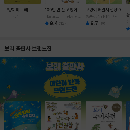
고양이의 노래
100만 번 산 고양이
고양이 해결사 깜냥 9
고
활
이미나 글
사노 요코 글,그림/김난주
홍민정 글/김재희 그림
렇
역
이
9.4
9.7
(
124
)
(
60
)
보리 출판사 브랜드전