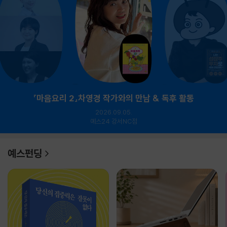
『마음요리 2』차영경 작가와의 만남 & 독후 활동
2026.09.05.
예스24 강서NC점
예스펀딩