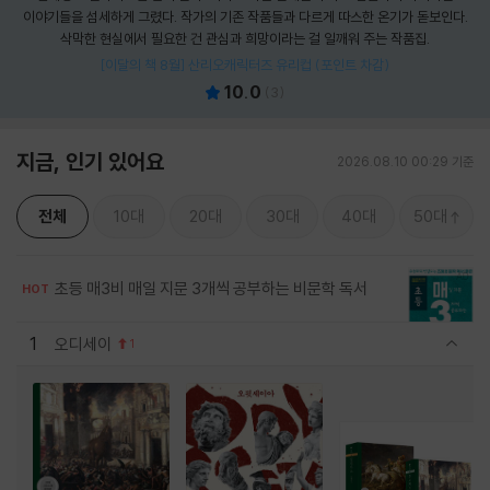
이야기들을 섬세하게 그렸다. 작가의 기존 작품들과 다르게 따스한 온기가 돋보인다.
삭막한 현실에서 필요한 건 관심과 희망이라는 걸 일깨워 주는 작품집.
[이달의 책 8월] 산리오캐릭터즈 유리컵 (포인트 차감)
10.0
(
3
)
지금, 인기 있어요
2026.08.10 00:29 기준
전체
10대
20대
30대
40대
50대
초등 매3비 매일 지문 3개씩 공부하는 비문학 독서
HOT
1
오디세이
1
관련상품 보이기/감축