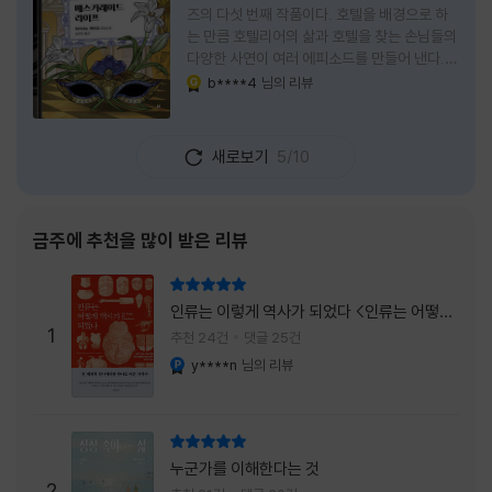
즈의 다섯 번째 작품이다. 호텔을 배경으로 하
는 만큼 호텔리어의 삶과 호텔을 찾는 손님들의
다양한 사연이 여러 에피소드를 만들어 낸다.
주인공은 호텔리어로서의 완벽함을 꿈꾸는 야
b****4
님의 리뷰
YES마니아 : 골드
마기시 나오미와 닛타 고스케다. 물론 고스케는
네 번째 이야기까지는 형사였다. 사건을 해결하
는 과정에서 나오미가 다치게 되자, 고스케는
새로보기
5/10
모든 책임을 지고 형사직에서 물러난다. 하지만
그동안 호텔에서 쌓은 인연 덕분에 호텔 코르테
시아 도쿄에서 함께 일해 보지 않겠느냐는 제안
을 받게 된다. 그렇게 끝난 4권 이후, 나는 5권
금주에 추천을 많이 받은 리뷰
이 출간되기만을 기다렸다. 형사가 아닌 호텔리
어가 된 닛타 고스케의 모습이 무척 궁금했기
리뷰 총점
때문이다. 그동안 호텔에서 잠복 수사를 하며
인류는 이렇게 역사가 되었다 <인류는 어떻게
어설픈 호텔리어의 가면을 쓰고 있었다면, 이제
1
역사가 되었나>
추천 24건
댓글 25건
는 가면
y****n
님의 리뷰
YES마니아 : 플래티넘
리뷰 총점
누군가를 이해한다는 것
2