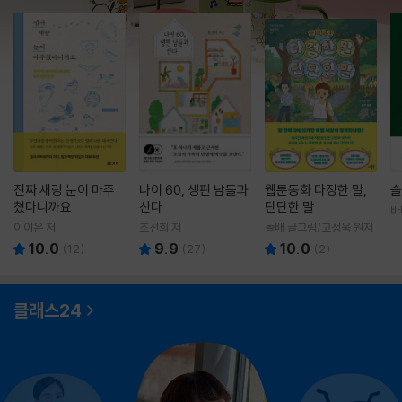
진짜 새랑 눈이 마주
나이 60, 생판 남들과
웹툰동화 다정한 말,
슬
쳤다니까요
산다
단단한 말
바
영
이이은 저
조선희 저
돌배 글그림/고정욱 원저
10.0
9.9
10.0
(
12
)
(
27
)
(
2
)
클래스24