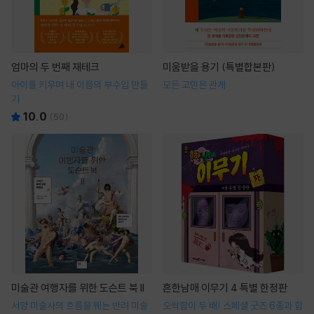
엄마의 두 번째 재테크
미움받을 용기 (특별합본판)
아이를 키우며 내 이름의 부수입 만들
모든 고민은 관계
기
10.0
(
50
)
미술관 여행자를 위한 도슨트 북 II
흔한남매 이무기 4 특별 한정판
서양 미술사의 흐름을 꿰는 반려 미술
오싹함이 두 배! 스페셜 굿즈 6종과 함