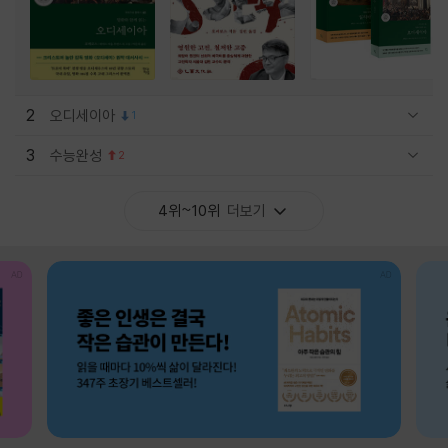
2
오디세이아
1
관련상품 보이기/감축
3
수능완성
2
관련상품 보이기/감축
4위~10위
더보기