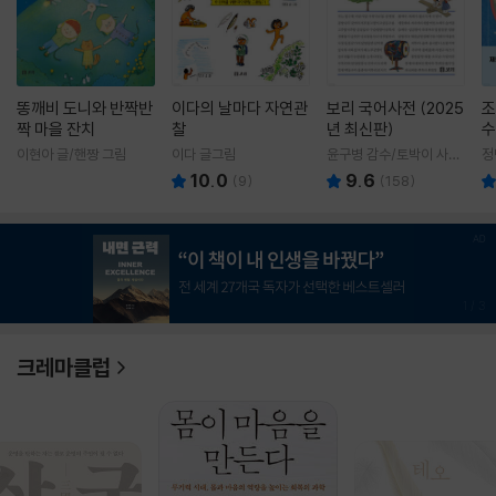
똥깨비 도니와 반짝반
이다의 날마다 자연관
보리 국어사전 (2025
조
짝 마을 잔치
찰
년 최신판)
수
이현아 글/핸짱 그림
이다 글그림
윤구병 감수/토박이 사전
정
편찬실 편
10.0
9.6
(
9
)
(
158
)
1
/
3
크레마클럽