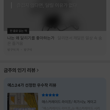
즐겁지 않다면, 달릴 이유가 없다
한 줄로 읽는 책
나는 왜 달리기를 좋아하는가
달리면서 깨달은 일상 속 숨
은 즐거움
방구석 저
방구석
금주의 인기 리뷰
예스24가 선정한 우수작 리뷰
리뷰 총점
매스커레이드 라이프/ 히가시노 게이고
『매스커레이드 라이프』는 매스커레이드 시리