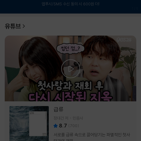
앱푸시/SMS 수신 동의 시 600원 더!
1
/
6
유튜브
급류
정대건 저
민음사
8.7
(
700
)
서로를 급류 속으로 끌어당기는 파멸적인 첫사