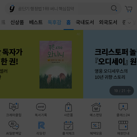
어린이
독후감
벤트
신상품
베스트
홈
국내도서
외국도서
중고샵
웰컴메뉴 모두보기
어린이
20
/
21
크레마클럽
독서기록
사은품
예스펀딩
클래스24
AI일문백답
리딩런
출석체크
혜택모음
매장안내