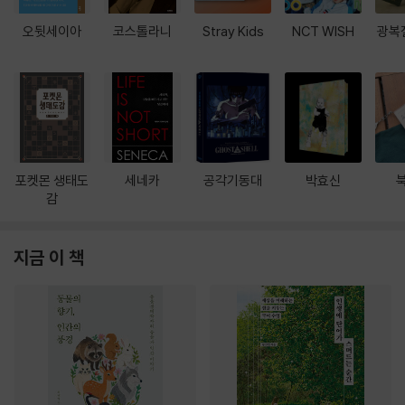
오뒷세이아
코스톨라니
Stray Kids
NCT WISH
광복
포켓몬 생태도
세네카
공각기동대
박효신
감
지금 이 책