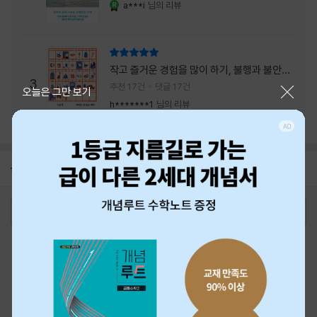
a***i
님의 리뷰
YES마니아 : 로얄
리뷰 총점
작고 즐거운 경험을 많이 하기, 불행과 불안을
3
회피하지 말기, 그리고 좋은 사람을 많이 만나
추천 17건
댓글 17건
닫기
오늘은 그만 보기
기.
h*******1
님의 리뷰
공지
26년 NBCI 수상 안내
2026-08-01
로그인
최근 본 상품
주문/배송
고객센터 1544-3800
티켓 1544-6399
중고샵 1566-4295
eBook 1:1문의/채팅상담
예스이십사(주) 사업자 정보
이용약관
개인정보처리방침
청소년보호정책
PC버전
회사소개
거래처관계자께