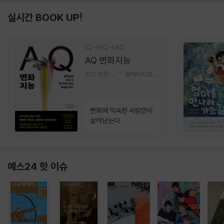
실시간 BOOK UP!
IQ→EQ→AQ
AQ 변화지능
리즈 트랜 저/한미선 역
알에이치코리아(RHK)
변화에 익숙한 사람만이
살아남는다
예스24 핫 이슈