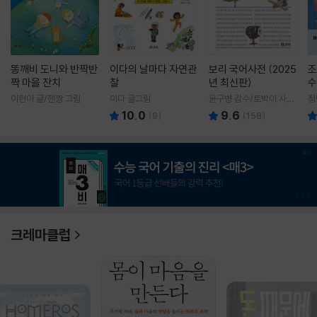
똥깨비 도니와 반짝반
이다의 날마다 자연관
보리 국어사전 (2025
조
짝 마을 잔치
찰
년 최신판)
수
이현아 글/핸짱 그림
이다 글그림
윤구병 감수/토박이 사전
정
편찬실 편
10.0
9.6
(
9
)
(
158
)
1
/
3
크레마클럽