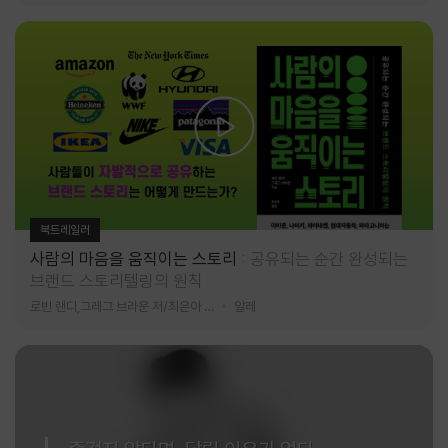
북트레일러
사람의 마음을 움직이는 스토리
공유되는 순간 완성되는
브랜드 스토리텔링의 원칙
로빈 랜디,그레그 브라운 저/최은아 역
알레