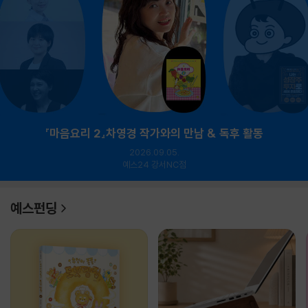
『마음요리 2』차영경 작가와의 만남 & 독후 활동
2026.09.05.
예스24 강서NC점
예스펀딩