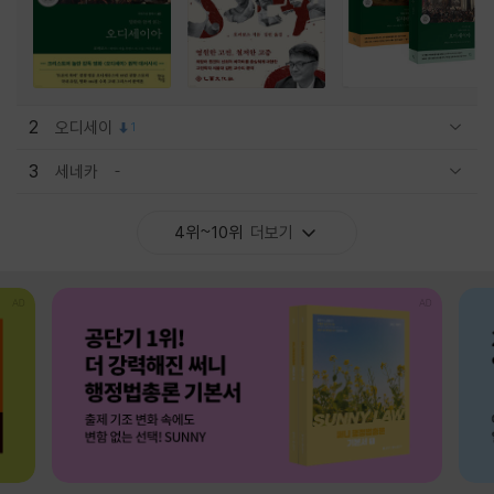
2
오디세이
1
관련상품 보이기/감축
3
세네카
관련상품 보이기/감축
4위~10위
더보기