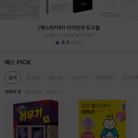
[예스리커버] 타이탄의 도구들
팀 페리스 저/박선령,정지현 공역
9.3
(
1,396
)
예스 PICK
도서
중고샵
eBook
CD/LP
DVD/BD
문구/GI
화제의 책
외국도서
세트도서