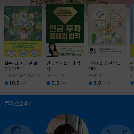
웹툰동화 다정한 말,
연금 투자 불패의 법
나이 60, 생판 남들과
진
단단한 말
칙
산다
쳤
돌배 글그림/고정욱 원저
영주 닐슨 저
조선희 저
이
10.0
9.9
9.9
(
2
)
(
43
)
(
27
)
클래스24