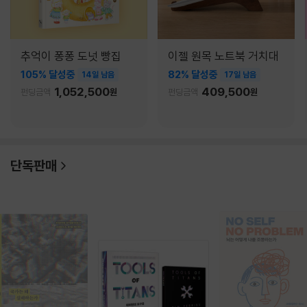
추억이 퐁퐁 도넛 빵집
이젤 원목 노트북 거치대
105% 달성중
82% 달성중
14일 남음
17일 남음
1,052,500
409,500
펀딩금액
원
펀딩금액
원
단독판매