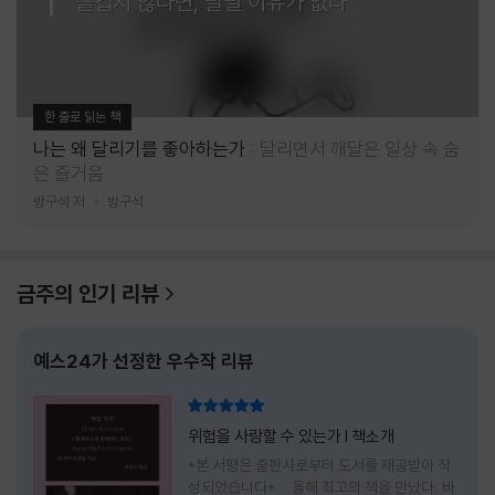
즐겁지 않다면, 달릴 이유가 없다
한 줄로 읽는 책
나는 왜 달리기를 좋아하는가
달리면서 깨달은 일상 속 숨
은 즐거움
방구석 저
방구석
금주의 인기 리뷰
예스24가 선정한 우수작 리뷰
리뷰 총점
위험을 사랑할 수 있는가 l 책소개
*본 서평은 출판사로부터 도서를 제공받아 작
성되었습니다* 올해 최고의 책을 만났다. 바