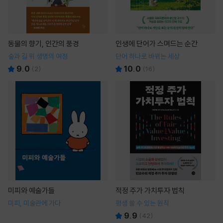
동물의 향기, 인간의 풍경
인생에 단어가 스며드는 순간
숲과 길 위 생명의 여정
단어 하나로 바뀌는 세상
9.0
10.0
(
2
)
(
16
)
미피와 예술가들
적정 주가 가치투자 법칙
미피, 미술관에 가다
평생 쓸 수 있는 원칙
9.9
(
42
)