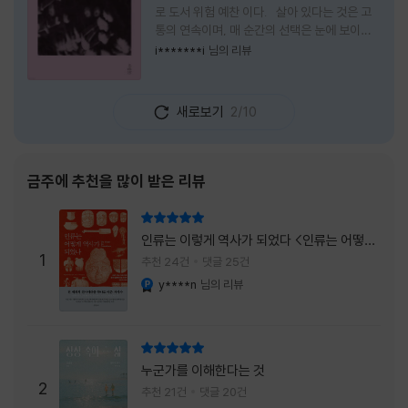
로 도서 위험 예찬 이다. 살아 있다는 것은 고
통의 연속이며, 매 순간의 선택은 눈에 보이지
않는 위험을 감수해야 한다는 것을 의미한다.
i*******i
님의 리뷰
무엇을 할 수 있을까. 무엇을 한다 한들 결국 실
패하게 될 것만 같은 삶 속에서 선뜻 무언가에
도전하고 미지의 세계로 발을 내딛기란 결코 쉬
새로보기
2/10
운 일이 아니다. 그러나 이 책을 읽다 보면 그 마
음이 조금씩 달라진다. 머리로는 아직도 '그것
을 선택해서는 안 된다'고 말하지만, 몸은 이미
내가 진실로 원했던 방향을 향해 움직이고 있을
금주에 추천을 많이 받은 리뷰
지도 모른다. 위험은 두려움의 대상이 아니라,
내가 진짜 원하는 삶으로 향하는 문 앞에 늘 함
리뷰 총점
께 서 있기 때문이다. 이 책은 프랑스의 철학
인류는 이렇게 역사가 되었다 <인류는 어떻게
자이자 정신분석가인 안 뒤푸르망
1
역사가 되었나>
추천 24건
댓글 25건
y****n
님의 리뷰
YES마니아 : 플래티넘
리뷰 총점
누군가를 이해한다는 것
2
추천 21건
댓글 20건