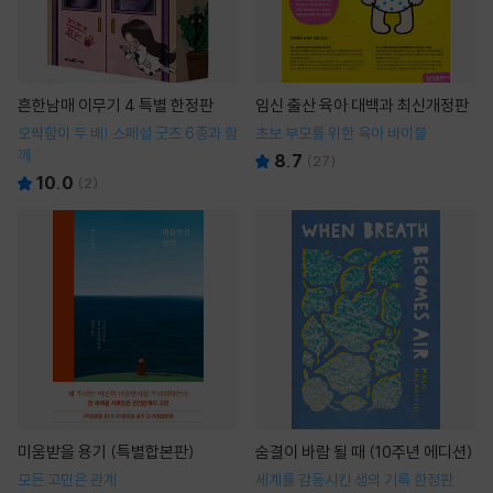
흔한남매 이무기 4 특별 한정판
임신 출산 육아 대백과 최신개정판
오싹함이 두 배! 스페셜 굿즈 6종과 함
초보 부모를 위한 육아 바이블
께
8.7
(
27
)
10.0
(
2
)
미움받을 용기 (특별합본판)
숨결이 바람 될 때 (10주년 에디션)
모든 고민은 관계
세계를 감동시킨 생의 기록 한정판