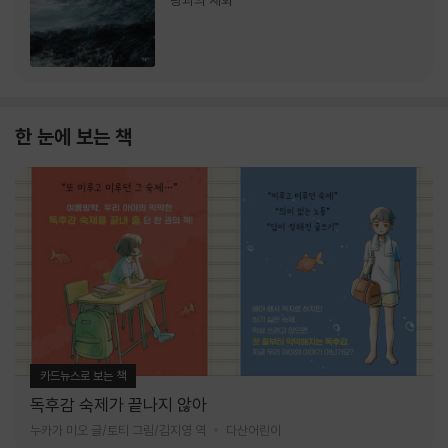
랑과의 재회
한 눈에 보는 책
카드뉴스로 보는 책
독후감 숙제가 끝나지 않아
누카가 미오 글/토티 그림/김지영 역
다산어린이