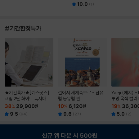
10.0
(
1
)
#기간한정특가
★기간특가★[예스굿즈]
걸어서 세계속으로 - 남유
Yaeji (예지) -
크림 2단 화이트 독서대
럽 동유럽 편
투명 옥색 컬러 
38
29,900
10
6,120
19
36,30
%
원
%
원
%
9.5
9.6
5.0
(
94
)
(
27
)
(
2
)
신규 앱 다운 시 500원