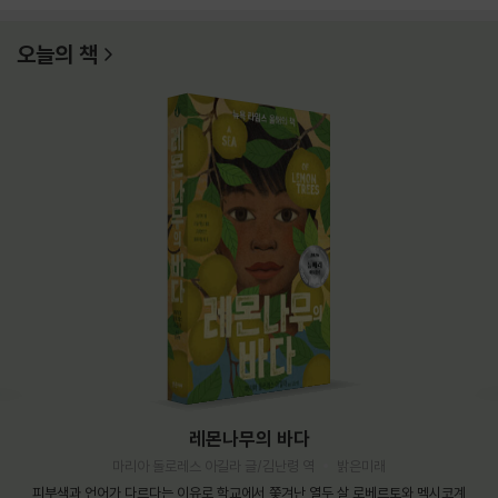
오늘의 책
레몬나무의 바다
마리아 돌로레스 아길라 글/김난령 역
밝은미래
피부색과 언어가 다르다는 이유로 학교에서 쫓겨난 열두 살 로베르토와 멕시코계