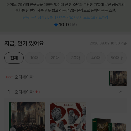
아이들. 75명의 친구들을 대표해 법정에 선 한 소년과 부당한 차별에 맞선 공동체의
실화를 한 편의 시를 읽듯 짧고 리듬감 있는 문장으로 풀어낸 운문 소설.
[단독] 독서집게 / L홀더 / 여름 담요 / 무지 노트 (포인트차감)
10.0
(
16
)
지금, 인기 있어요
2026.08.09 10:30 기준
전체
10대
20대
30대
40대
50대
오디세이아
HOT
1
오디세이아
1
관련상품 보이기/감축