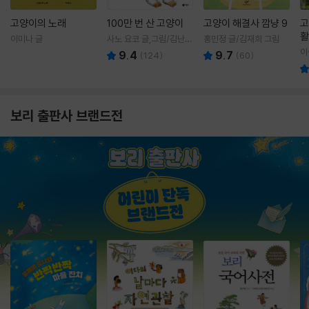
고양이의 노래
100만 번 산 고양이
고양이 해결사 깜냥 9
고
활
이미나 글
사노 요코 글,그림/김난주
홍민정 글/김재희 그림
렇
역
이
9.4
9.7
(
124
)
(
60
)
보리 출판사 브랜드전