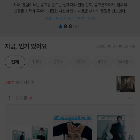
시대, 팬덤이라는 종교를 만드는 설계자와 열혈 신도, 음모론자까지. 입체적
인물들과 작가 특유의 대담한 시선이 만나 새로운 서사의 정점을 선보인다.
양장 누드 제본 노트 (포인트차감)
9.8
(
24
)
지금, 인기 있어요
2026.08.07 18:52 기준
전체
10대
20대
30대
40대
50대
오디세이아
HOT
1
임영웅
1
관련상품 보이기/감축