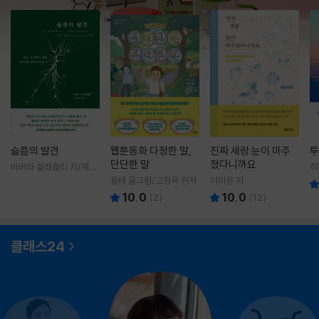
슬픔의 발견
웹툰동화 다정한 말,
진짜 새랑 눈이 마주
투
단단한 말
쳤다니까요
바버라 블래츨리 저/제효
히
영 역
영
돌배 글그림/고정욱 원저
이이은 저
10.0
10.0
(
2
)
(
12
)
클래스24