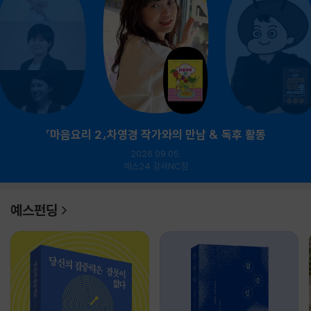
『마음요리 2』차영경 작가와의 만남 & 독후 활동
2026.09.05.
예스24 강서NC점
예스펀딩