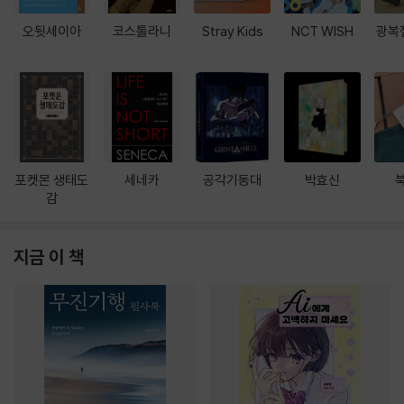
오뒷세이아
코스톨라니
Stray Kids
NCT WISH
광복
포켓몬 생태도
세네카
공각기동대
박효신
감
지금 이 책