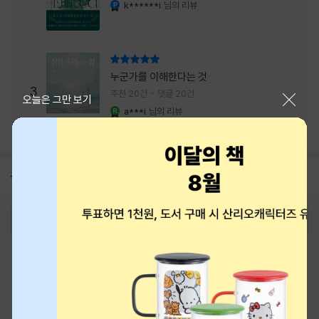
내는 최상의 시너지...
k******i
님의 리뷰
YES마니아 : 플래티넘
리뷰 총점
누군가를 이해한다는 것
3
추천 20건
댓글 20건
닫기
오늘은 그만 보기
a***i
님의 리뷰
YES마니아 : 로얄
공지
8월 신용카드 무이자할부 안내
2026-08-01
로그인
최근 본 상품
주문/배송
고객센터 1544-3800
티켓 1544-6399
중고샵 1566-4295
eBook 1:1문의/채팅상담
예스이십사(주) 사업자 정보
이용약관
개인정보처리방침
청소년보호정책