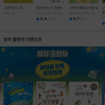
고양이의 노래
100만 번 산 고양이
고양이 해결사 깜냥 9
고
활
이미나 글
사노 요코 글,그림/김난주
홍민정 글/김재희 그림
렇
역
이
9.4
9.7
(
124
)
(
60
)
보리 출판사 브랜드전