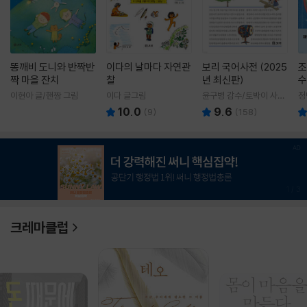
똥깨비 도니와 반짝반
이다의 날마다 자연관
보리 국어사전 (2025
조
짝 마을 잔치
찰
년 최신판)
수
이현아 글/핸짱 그림
이다 글그림
윤구병 감수/토박이 사전
정
편찬실 편
10.0
9.6
(
9
)
(
158
)
1
/
3
크레마클럽