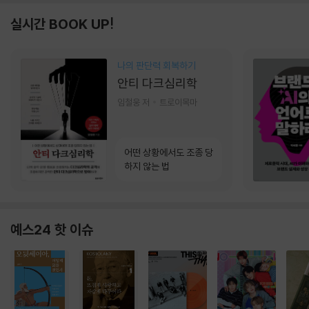
실시간 BOOK UP!
나의 판단력 회복하기
안티 다크심리학
임철웅 저
트로이목마
어떤 상황에서도 조종 당
하지 않는 법
예스24 핫 이슈