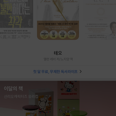
테오
앨런 레비 저/노지양 역
첫 달 무료, 무제한 독서라이프
이달의 책
산리오캐릭터즈 유리컵