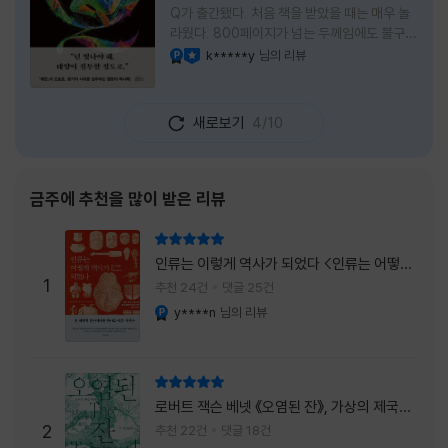
Q가 출간됐다. 처음 책을 받았을 때는 매우 놀
라웠다. 800페이지가 넘는 두께임에도 불구하
고 생각보다 책이 가벼웠다. 여기에 측면을 영
k*****y
님의 리뷰
YES마니아 : 플래티넘
이달의 사락
롱하게 수놓은 색감. 그냥 바라만 보고 있어도
황홀경에 이를 지경이었다. * 그런데 여기에
제목이 Q란다. 처음 제목을 봤을 때 나는 질문
새로보기
4/10
을 의미하는 Question을 떠올렸다. 하지만 이
단어에는 논의, 또는 처리해야 할 문제라는 뜻
도 담겨져 있다. 작가님은 나에게 질문을 던지
려는 걸까, 아니면 같이 논의를 하자는 걸까 고
금주에 추천을 많이 받은 리뷰
개를 갸웃거리며 책을 펴들었다. * 틈만 나면
경적을 울리고 욕을 입에 달고 사는 선배와 일
리뷰 총점
하고 있는 하치. 히토미 클린이라는 청소업체
인류는 이렇게 역사가 되었다 <인류는 어떻게
직원으로 일하는 그녀가 바라는 것은 그저 고요
1
역사가 되었나>
추천 24건
댓글 25건
한
y****n
님의 리뷰
YES마니아 : 플래티넘
리뷰 총점
로버트 잭슨 베넷 《오염된 잔》, 가상의 제국이
주는 실감과 미스터리 사건의 치밀함이 이루어
2
추천 22건
댓글 18건