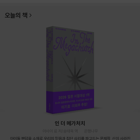
오늘의 책
인 더 메가처치
아사이 료 저/송태욱 역
은행나무
아이돌 팬덤을 소재로 우리의 믿음과 집단 심리를 파고드는 문제작. 신이 사라진