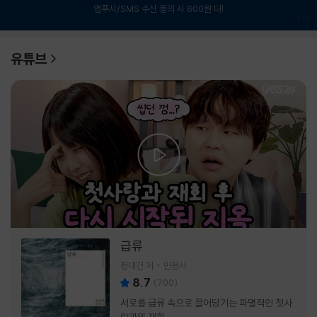
앱푸시/SMS 수신 동의 시 600원 더!
1
/
6
유튜브
급류
정대건 저
민음사
8.7
(
700
)
서로를 급류 속으로 끌어당기는 파멸적인 첫사