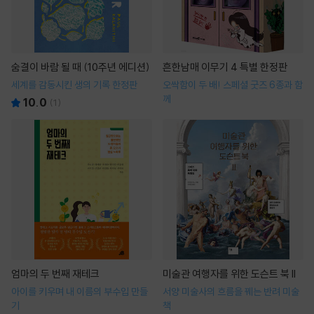
숨결이 바람 될 때 (10주년 에디션)
흔한남매 이무기 4 특별 한정판
세계를 감동시킨 생의 기록 한정판
오싹함이 두 배! 스페셜 굿즈 6종과 함
께
10.0
(
1
)
엄마의 두 번째 재테크
미술관 여행자를 위한 도슨트 북 II
아이를 키우며 내 이름의 부수입 만들
서양 미술사의 흐름을 꿰는 반려 미술
기
책