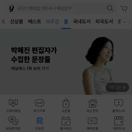
어린이
독후감
벤트
신상품
베스트
홈
국내도서
외국도서
중고샵
웰컴메뉴 모두보기
어린이
16
/
21
크레마클럽
독서기록
사은품
예스펀딩
클래스24
AI일문백답
리딩런
출석체크
혜택모음
매장안내