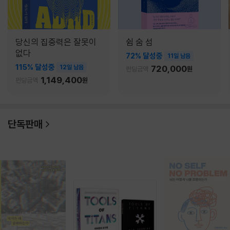
당신의 집중력은 잘못이
쉼 숨 섬
없다
72% 달성중
11일 남음
115% 달성중
12일 남음
720,000
펀딩금액
원
1,149,400
펀딩금액
원
단독판매