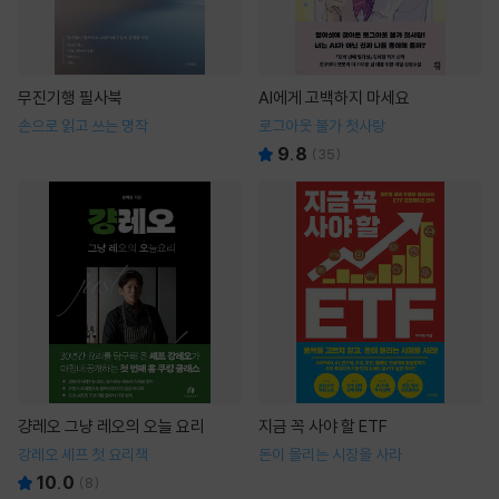
무진기행 필사북
AI에게 고백하지 마세요
손으로 읽고 쓰는 명작
로그아웃 불가 첫사랑
9.8
(
35
)
걍레오 그냥 레오의 오늘 요리
지금 꼭 사야 할 ETF
강레오 셰프 첫 요리책
돈이 몰리는 시장을 사라
10.0
(
8
)