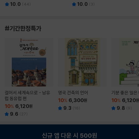
10.0
10.0
(
44
)
(
3
)
#기간한정특가
걸어서 세계속으로 - 남유
영국 건축의 언어
기분 좋은 일은
럽 동유럽 편
10
6,300
10
6,120
%
원
%
10
6,120
%
원
9.3
9.8
(
16
)
(
9
)
9.6
(
27
)
신규 앱 다운 시 500원