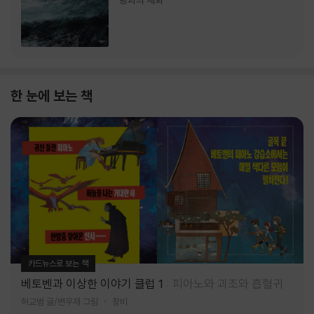
랑과의 재회
한 눈에 보는 책
카드뉴스로 보는 책
베토벤과 이상한 이야기 클럽 1
피아노와 괴조와 흡혈귀
허교범 글/변우재 그림
창비