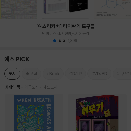
[예스리커버] 타이탄의 도구들
팀 페리스 저/박선령,정지현 공역
9.3
(
1,396
)
예스 PICK
도서
중고샵
eBook
CD/LP
DVD/BD
문구/GI
화제의 책
외국도서
세트도서