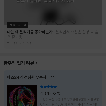
즐겁지 않다면, 달릴 이유가 없다
한 줄로 읽는 책
나는 왜 달리기를 좋아하는가
달리면서 깨달은 일상 속 숨
은 즐거움
방구석 저
방구석
금주의 인기 리뷰
예스24가 선정한 우수작 리뷰
리뷰 총점
삼남매의 Q. 'Q'
#일본소설 #Q #오승호 #블루홀6 * 블루홀
6에서 나온 100번째 책이자 가장 두꺼운 책인