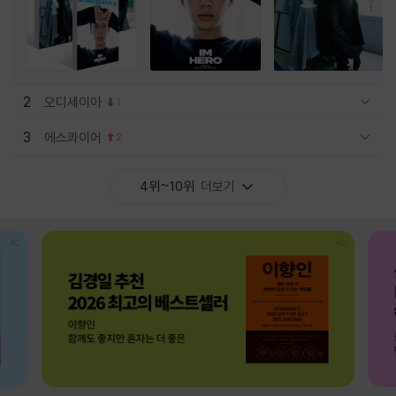
2
오디세이아
1
관련상품 보이기/감축
3
에스콰이어
2
관련상품 보이기/감축
4위~10위
더보기