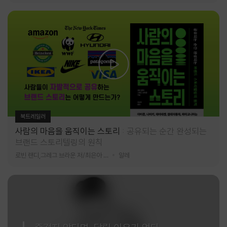
북트레일러
사람의 마음을 움직이는 스토리
공유되는 순간 완성되는
브랜드 스토리텔링의 원칙
로빈 랜디,그레그 브라운 저/최은아 역
알레