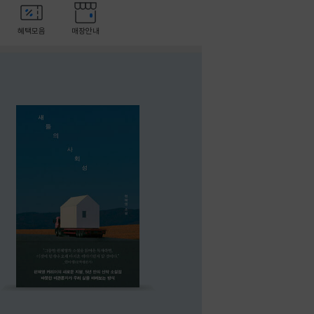
혜택모음
매장안내