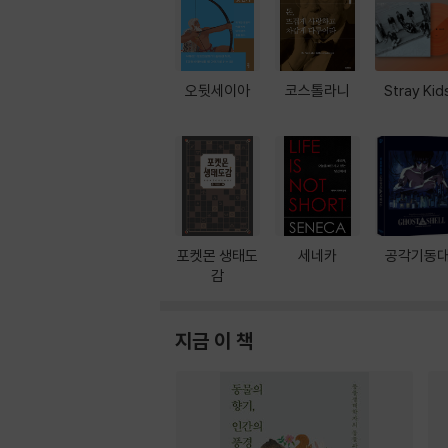
오뒷세이아
코스톨라니
Stray Kid
포켓몬 생태도
세네카
공각기동
감
지금 이 책