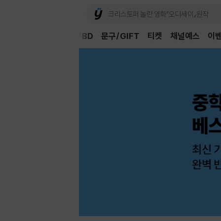
Book
CD/LP
DVD/BD
문구/GIFT
티켓
채널예스
이