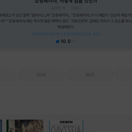
오뒷세이아, 어떻게 읽을 것인가
김태진 저
민음사
메로스가 남긴 걸작 『일리아스』와 『오뒷세이아』. 『오뒷세이아』가 더 재밌다. 단순히 재밌기만
까? 『오뒷세이아』에는 무수히 많은 매력이 있다. '아트인문학' 김태진 저자가 그 요소를 하
해설해준다.
제로퍼제로 독서대/스트랩 에코백(포인트 차감)
10.0
(
1
)
20대
30대