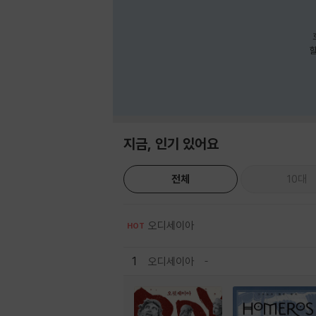
호
할
지금, 인기 있어요
전체
10대
오디세이아
HOT
1
오디세이아