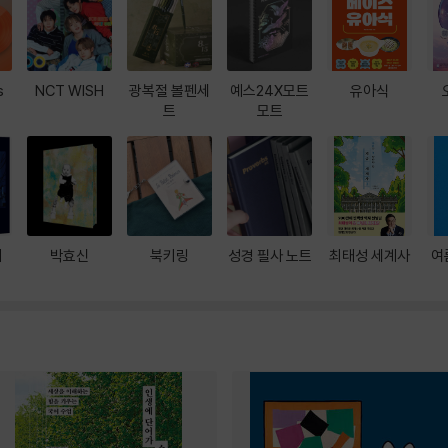
s
NCT WISH
광복절 볼펜세
예스24X모트
유아식
트
모트
대
박효신
북키링
성경 필사 노트
최태성 세계사
여