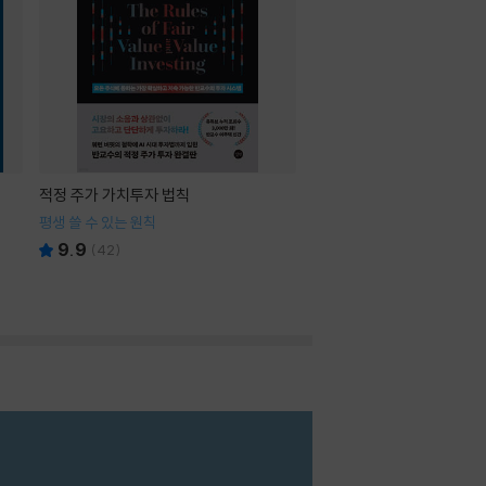
적정 주가 가치투자 법칙
평생 쓸 수 있는 원칙
9.9
(
42
)