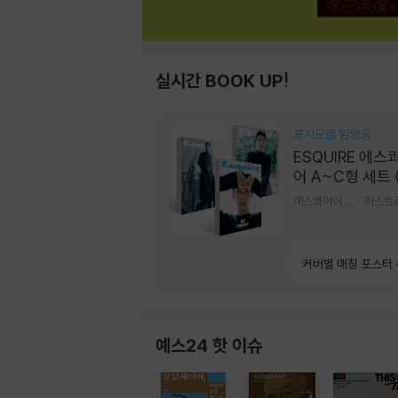
실시간 BOOK UP!
표지모델 임영웅
ESQUIRE 에스
어 A~C형 세트 
간) : 9월 [2026
에스콰이어편집부 편
허스트
커버별 매칭 포스터
예스24 핫 이슈