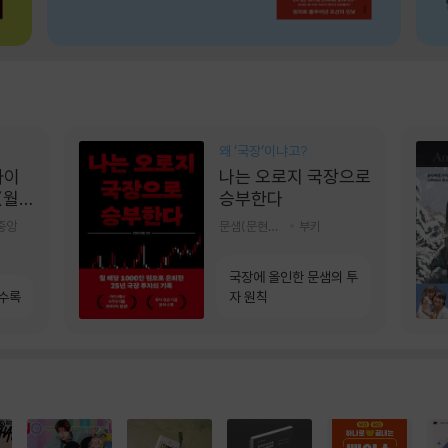
왜 ‘국장‘이냐고?
콰이
나는 오로지 국장으로
(월
승부한다
]
중앙
문샘(문현철) 저
부키
국장에 올인한 문샘의 투
 수록
자 원칙