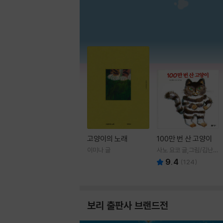
고양이의 노래
100만 번 산 고양이
이미나 글
사노 요코 글,그림/김난주
역
9.4
(
124
)
보리 출판사 브랜드전