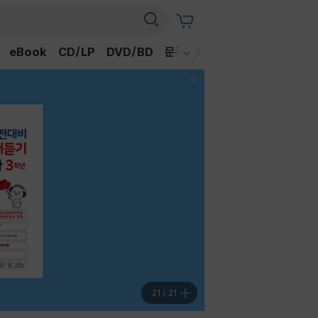
eBook
CD/LP
DVD/BD
문구/GIFT
티켓
채널예스
웰컴메뉴 모두보기
21
/
21