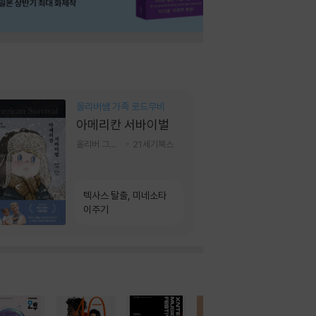
올리버쌤 가족 로드무비
아메리칸 서바이벌
올리버 그랜트,정다운 저
21세기북스
텍사스 탈출, 미네소타
이주기