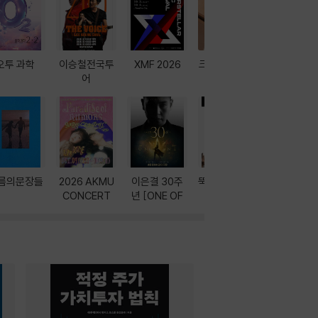
오투 과학
이승철전국투
XMF 2026
크레마 이북 리
방학에는 
어
더기
포터
름의문장들
2026 AKMU
이은결 30주
뚝딱! AI 3대장
이달의 인
CONCERT
년 [ONE OF
과
ONE]