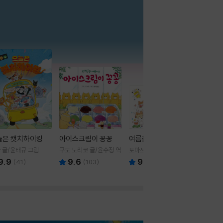
더보기
늘은 캣치하이킹
아이스크림이 꽁꽁
여름을 부탁해
 글/윤태규 그림
구도 노리코 글/윤수정 역
토마쓰리 글그림
9.9
9.6
9.8
(
41
)
(
103
)
(
24
)