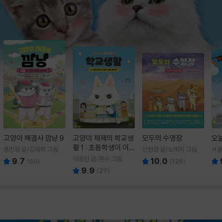
고양이 해결사 깜냥 9
고양이 제제의 학교생
모두의 수영장
오
활 1 : 초등학생이 이
홍민정 글/김재희 그림
신현경 글/노예지 그림
서율
렇게 힘들 줄이야
이승민 글/온수 그림
9.7
10.0
(
60
)
(
126
)
9.9
(
27
)