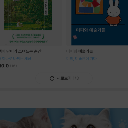
생에 단어가 스며드는 순간
미피와 예술가들
 하나로 바뀌는 세상
미피, 미술관에 가다
10.0
(
16
)
새로보기
1/3