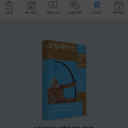
사은품
예스펀딩
클래스24
AI일문백답
리딩런
출석체크