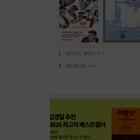
2
히가시노 게이고
25
3
에스콰이어