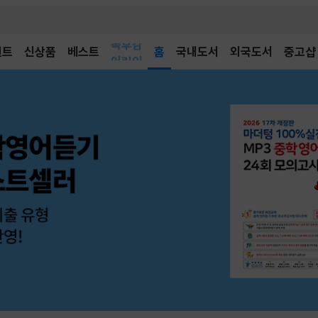
벤트
신상품
베스트
어린이
홈
국내도서
외국도서
중고샵
독후감
어린이