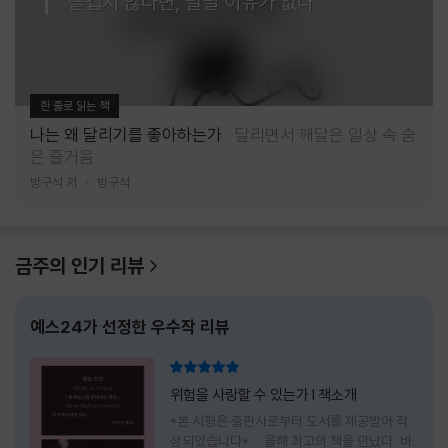
즐겁지 않다면, 달릴 이유가 없다
한 줄로 읽는 책
나는 왜 달리기를 좋아하는가
달리면서 깨달은 일상 속 숨
은 즐거움
방구석 저
방구석
금주의 인기 리뷰
예스24가 선정한 우수작 리뷰
리뷰 총점
위험을 사랑할 수 있는가 l 책소개
*본 서평은 출판사로부터 도서를 제공받아 작
성되었습니다* 올해 최고의 책을 만났다. 바