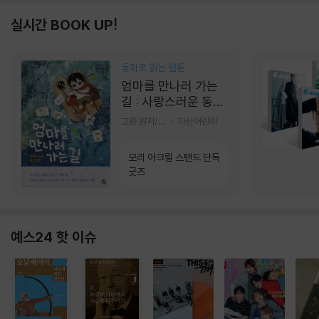
실시간 BOOK UP!
동화로 읽는 웹툰
엄마를 만나러 가는
길 : 사랑스러운 동그
라미
고먕 원저/김영리 글
다산어린이
모리 아크릴 스탠드 단독
굿즈
예스24 핫 이슈