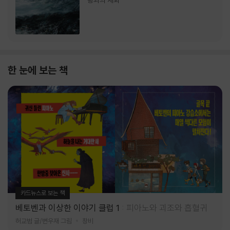
랑과의 재회
한 눈에 보는 책
카드뉴스로 보는 책
베토벤과 이상한 이야기 클럽 1
피아노와 괴조와 흡혈귀
허교범 글/변우재 그림
창비