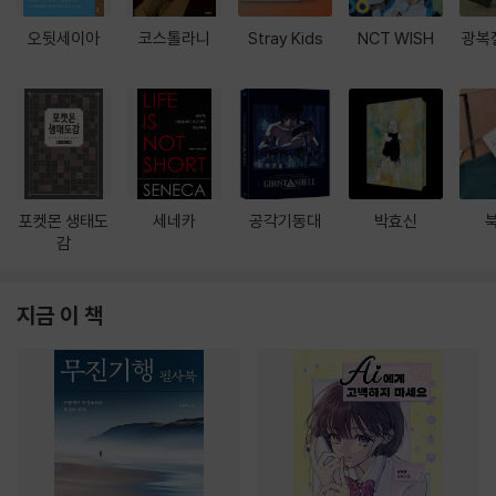
오뒷세이아
코스톨라니
Stray Kids
NCT WISH
광복
포켓몬 생태도
세네카
공각기동대
박효신
감
지금 이 책