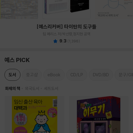
[예스리커버] 타이탄의 도구들
팀 페리스 저/박선령,정지현 공역
9.3
(
1,396
)
예스 PICK
도서
중고샵
eBook
CD/LP
DVD/BD
문구/GI
화제의 책
외국도서
세트도서