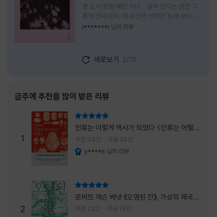
로 도서 위험 예찬 이다. 살아 있다는 것은 고
통의 연속이며, 매 순간의 선택은 눈에 보이지
않는 위험을 감수해야 한다는 것을 의미한다.
i*******i
님의 리뷰
무엇을 할 수 있을까. 무엇을 한다 한들 결국 실
패하게 될 것만 같은 삶 속에서 선뜻 무언가에
도전하고 미지의 세계로 발을 내딛기란 결코 쉬
새로보기
2/10
운 일이 아니다. 그러나 이 책을 읽다 보면 그 마
음이 조금씩 달라진다. 머리로는 아직도 '그것
을 선택해서는 안 된다'고 말하지만, 몸은 이미
내가 진실로 원했던 방향을 향해 움직이고 있을
금주에 추천을 많이 받은 리뷰
지도 모른다. 위험은 두려움의 대상이 아니라,
내가 진짜 원하는 삶으로 향하는 문 앞에 늘 함
리뷰 총점
께 서 있기 때문이다. 이 책은 프랑스의 철학
인류는 이렇게 역사가 되었다 <인류는 어떻게
자이자 정신분석가인 안 뒤푸르망
1
역사가 되었나>
추천 24건
댓글 25건
y****n
님의 리뷰
YES마니아 : 플래티넘
리뷰 총점
로버트 잭슨 베넷 《오염된 잔》, 가상의 제국이
주는 실감과 미스터리 사건의 치밀함이 이루어
2
추천 22건
댓글 18건