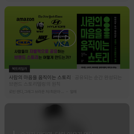
북트레일러
사람의 마음을 움직이는 스토리
공유되는 순간 완성되는
브랜드 스토리텔링의 원칙
로빈 랜디,그레그 브라운 저/최은아 역
알레