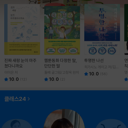
진짜 새랑 눈이 마주
웹툰동화 다정한 말,
투명한 나선
연
쳤다니까요
단단한 말
칙
히가시노 게이고 저/김선
영 역
이이은 저
돌배 글그림/고정욱 원저
영
10.0
(
56
)
10.0
10.0
(
12
)
(
2
)
클래스24