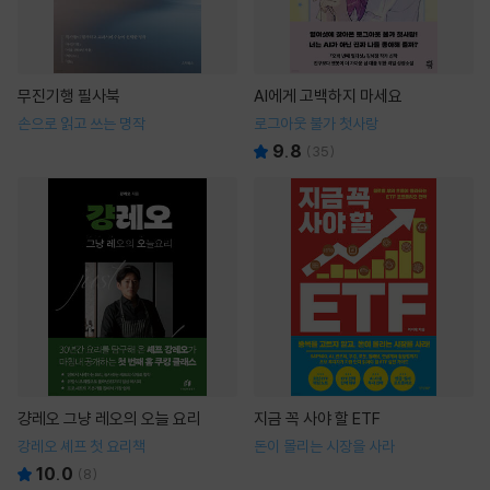
무진기행 필사북
AI에게 고백하지 마세요
손으로 읽고 쓰는 명작
로그아웃 불가 첫사랑
9.8
(
35
)
걍레오 그냥 레오의 오늘 요리
지금 꼭 사야 할 ETF
강레오 셰프 첫 요리책
돈이 몰리는 시장을 사라
10.0
(
8
)