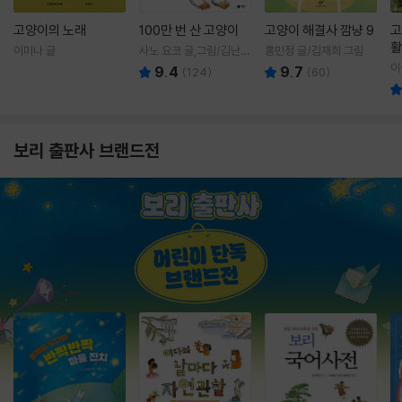
고양이의 노래
100만 번 산 고양이
고양이 해결사 깜냥 9
고
활
이미나 글
사노 요코 글,그림/김난주
홍민정 글/김재희 그림
렇
역
이
9.4
9.7
(
124
)
(
60
)
보리 출판사 브랜드전