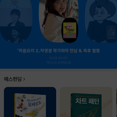
『마음요리 2』차영경 작가와의 만남 & 독후 활동
2026.09.05.
예스24 강서NC점
예스펀딩