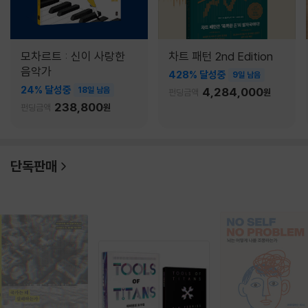
모차르트 : 신이 사랑한
차트 패턴 2nd Edition
음악가
428% 달성중
9일 남음
24% 달성중
18일 남음
4,284,000
펀딩금액
원
238,800
펀딩금액
원
단독판매