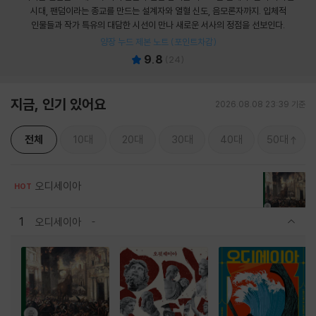
시대, 팬덤이라는 종교를 만드는 설계자와 열혈 신도, 음모론자까지. 입체적
인물들과 작가 특유의 대담한 시선이 만나 새로운 서사의 정점을 선보인다.
양장 누드 제본 노트 (포인트차감)
9.8
(
24
)
지금, 인기 있어요
2026.08.08 23:39 기준
전체
10대
20대
30대
40대
50대
오디세이아
HOT
1
오디세이아
관련상품 보이기/감축