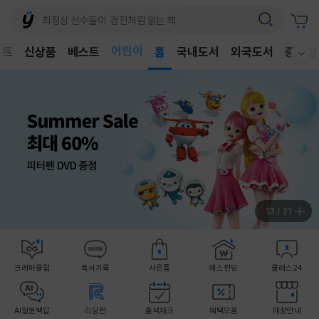
어린이
벤트
신상품
베스트
독후감
홈
국내도서
외국도서
중고샵
웰컴메뉴 모두보기
어린이
13
/
21
크레마클럽
독서기록
사은품
예스펀딩
클래스24
AI일문백답
리딩런
출석체크
혜택모음
매장안내