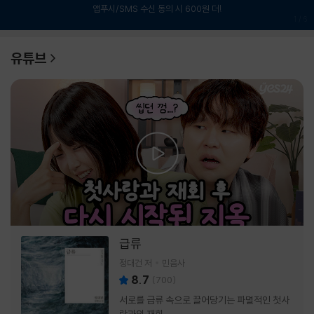
앱푸시/SMS 수신 동의 시 600원 더!
1
/
6
유튜브
급류
정대건 저
민음사
8.7
(
700
)
서로를 급류 속으로 끌어당기는 파멸적인 첫사