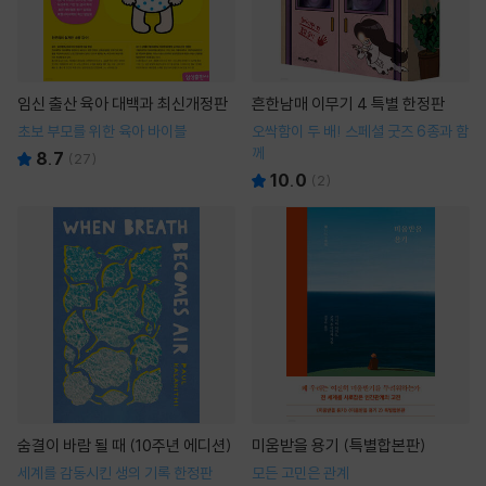
임신 출산 육아 대백과 최신개정판
흔한남매 이무기 4 특별 한정판
초보 부모를 위한 육아 바이블
오싹함이 두 배! 스페셜 굿즈 6종과 함
께
8.7
(
27
)
10.0
(
2
)
숨결이 바람 될 때 (10주년 에디션)
미움받을 용기 (특별합본판)
세계를 감동시킨 생의 기록 한정판
모든 고민은 관계