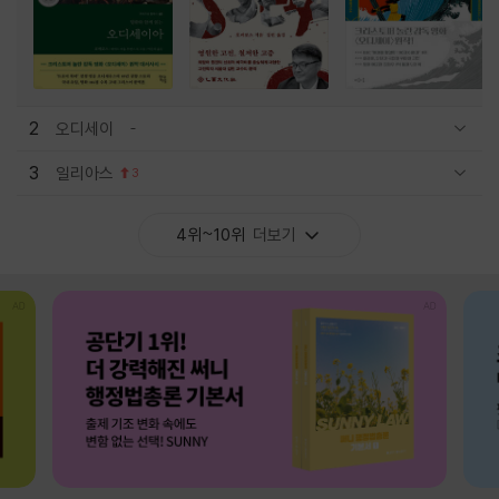
2
오디세이
관련상품 보이기/감축
3
일리아스
3
관련상품 보이기/감축
4위~10위
더보기