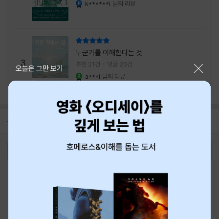
내는 최상의 시너지...
k******i
님의 리뷰
YES마니아 : 플래티넘
리뷰 총점
누군가를 이해한다는 것
3
추천 21건
댓글 20건
닫기
오늘은 그만 보기
a***i
님의 리뷰
YES마니아 : 로얄
공지
8월 신용카드 무이자할부 안내
2026-08-01
로그인
최근 본 상품
주문/배송
고객센터 1544-3800
티켓 1544-6399
중고샵 1566-4295
eBook 1:1문의/채팅상담
예스이십사(주) 사업자 정보
이용약관
개인정보처리방침
청소년보호정책