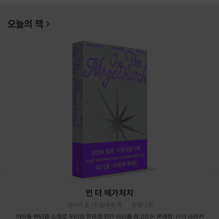
오늘의 책
인 더 메가처치
아사이 료 저/송태욱 역
은행나무
아이돌 팬덤을 소재로 우리의 믿음과 집단 심리를 파고드는 문제작. 신이 사라진