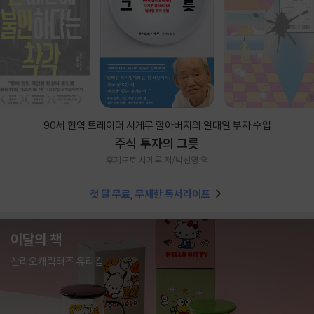
90세 현역 트레이더 시게루 할아버지의 일대일 부자 수업
주식 투자의 그릇
후지모토 시게루 저/박선영 역
첫 달 무료, 무제한 독서라이프
이달의 책
산리오캐릭터즈 유리컵