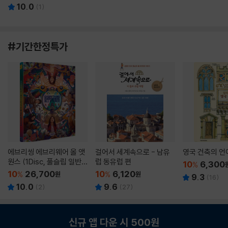
10.0
(
1
)
#기간한정특가
에브리씽 에브리웨어 올 앳
걸어서 세계속으로 - 남유
영국 건축의 언
원스 (1Disc, 풀슬립 일반
럽 동유럽 편
10
6,300
%
판) : 블루레이
10
26,700
10
6,120
%
원
%
원
9.3
(
16
)
10.0
9.6
(
2
)
(
27
)
신규 앱 다운 시 500원