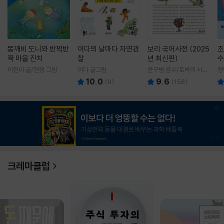
똥깨비 도니와 반짝반
이다의 날마다 자연관
보리 국어사전 (2025
조
짝 마을 잔치
찰
년 최신판)
수
이현아 글/핸짱 그림
이다 글그림
윤구병 감수/토박이 사전
정
편찬실 편
10.0
9.6
(
9
)
(
158
)
1
/
3
크레마클럽