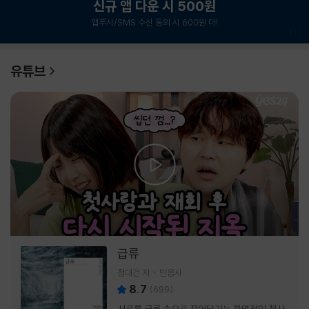
신규 앱 다운 시 500원
앱푸시/SMS 수신 동의 시 600원 더!
1
/
6
유튜브
급류
정대건 저
민음사
8.7
(
699
)