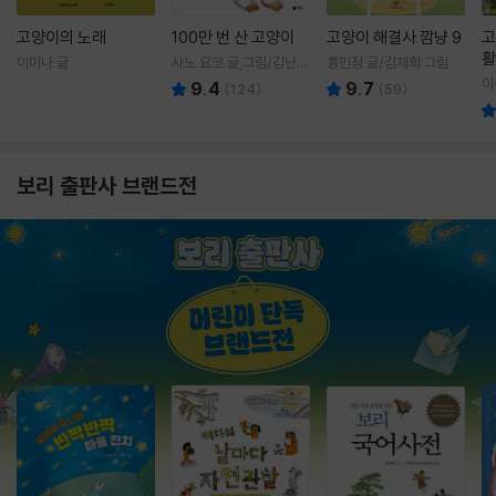
고양이의 노래
100만 번 산 고양이
고양이 해결사 깜냥 9
고
활
이미나 글
사노 요코 글,그림/김난주
홍민정 글/김재희 그림
렇
역
이
9.4
9.7
(
124
)
(
59
)
보리 출판사 브랜드전