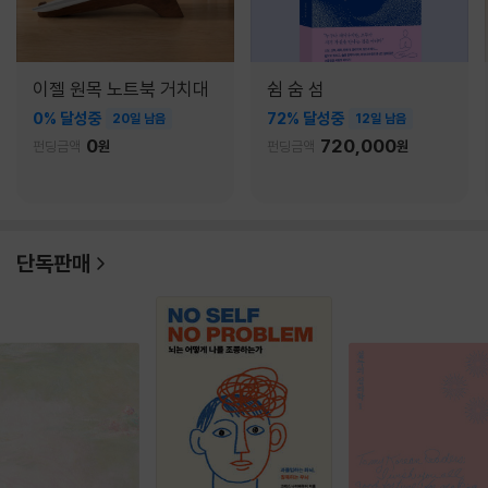
이젤 원목 노트북 거치대
쉼 숨 섬
0% 달성중
72% 달성중
20일 남음
12일 남음
0
720,000
펀딩금액
원
펀딩금액
원
단독판매