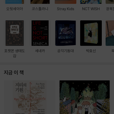
오뒷세이아
코스톨라니
Stray Kids
NCT WISH
광복
포켓몬 생태도
세네카
공각기동대
박효신
감
지금 이 책