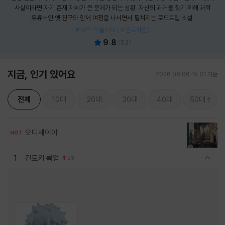
사실이라면 자기 존재 자체가 큰 문제가 되는 상황. 자신의 과거를 찾기 위해 과학
유튜버인 옛 친구와 함께 여정을 나서면서 펼쳐지는 로드트립 소설.
패브릭 북슬리브 (포인트차감)
9.8
(
53
)
지금, 인기 있어요
2026.08.06 15:01 기준
전체
10대
20대
30대
40대
50대
오디세이아
HOT
1
긴토키 룩업
23
관련상품 보이기/감축