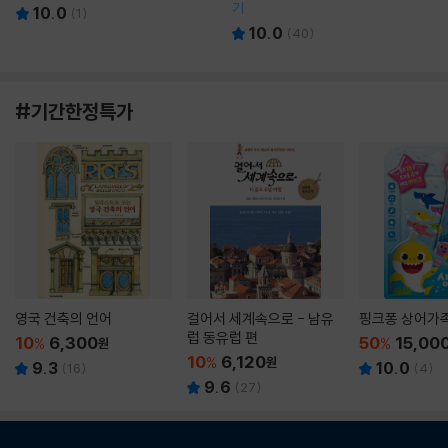
기
10.0
(
1
)
10.0
(
40
)
#기간한정특가
영국 건축의 언어
걸어서 세계속으로 - 남유
핑크퐁 상어가
럽 동유럽 편
10
6,300
50
15,00
%
원
%
10
6,120
%
원
9.3
10.0
(
16
)
(
4
)
9.6
(
27
)