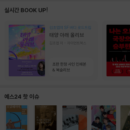
실시간 BOOK UP!
김초엽의 SF 버디 로드트립
태양 아래 올리브
김초엽 저
자이언트북스
초판 한정 사인 인쇄본
& 북슬리브
예스24 핫 이슈