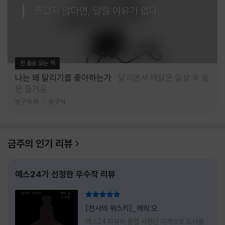
즐겁지 않다면, 달릴 이유가 없다
한 줄로 읽는 책
나는 왜 달리기를 좋아하는가
달리면서 깨달은 일상 속 숨
은 즐거움
방구석 저
방구석
금주의 인기 리뷰
예스24가 선정한 우수작 리뷰
리뷰 총점
[천사의 위스키]_에릭 오
예스24 리뷰어 클럽 서평단 자격으로 도서를