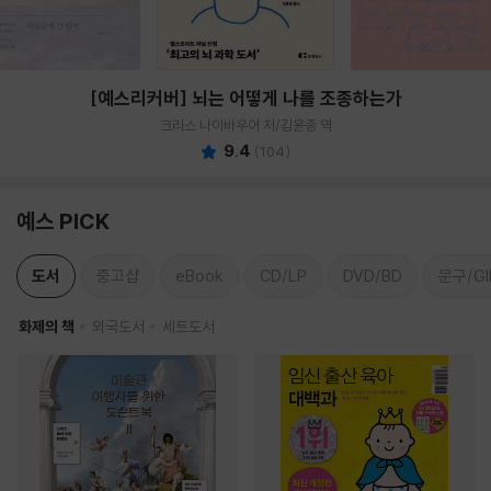
[예스리커버] 뇌는 어떻게 나를 조종하는가
크리스 나이바우어 저/김윤종 역
9.4
(
104
)
예스 PICK
도서
중고샵
eBook
CD/LP
DVD/BD
문구/GI
화제의 책
외국도서
세트도서