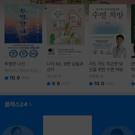
투명한 나선
나이 60, 생판 남들과
자도 자도 피곤한 당
연
산다
신을 위한 수면 처방
칙
히가시노 게이고 저/김선
영 역
조선희 저
이준용 저
영
10.0
(
54
)
9.9
10.0
(
27
)
(
43
)
클래스24