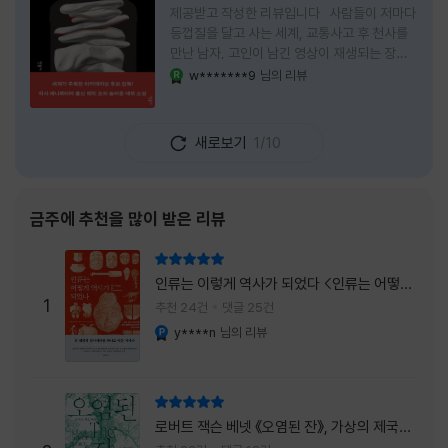
제공받고 작성한 리뷰입니다 사람들이 저마다
등껍질을 달고 사는 세계, 교통사고 후 천사를
만난 남자, 고인이 남긴 영상이 재생되는 장례
식장에서 똥을 싼 개. 이 책에는 몇 줄만 읽어도
w*******9
님의 리뷰
YES마니아 : 로얄
그다음 장면이 궁금해지는 이야기들이 가득하
다. 한 편만 읽고 덮으려 했는데, 다음 이야기로
넘어가 있었다. 소설을 읽으면서 잘 만든 단편
새로보기
1/10
애니메이션 여러 편을 차례로 보는 기분이 들었
다. (이건 저자가 픽사 애니메이터라는 소개 글
을 봐서 더 그렇게 생각했을 수도 있다.) 장면은
선명하게 그려졌고, 한 편이 끝날 때마다 질문
금주에 추천을 많이 받은 리뷰
이 뒤따라왔다. 감출 수 없는 세계는 더 다정할
까 「등껍질」의 세계에서 사람들은 저마다 다른
리뷰 총점
등껍질을 달고 살아간다. 몸의 일부이면서 한
인류는 이렇게 역사가 되었다 <인류는 어떻게
사람을 표현하는 수단
1
역사가 되었나>
추천 24건
댓글 25건
y****n
님의 리뷰
YES마니아 : 플래티넘
리뷰 총점
로버트 잭슨 베넷 《오염된 잔》, 가상의 제국이