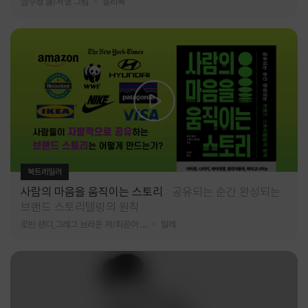
금수정 글/서영 그림
찰리북
북트레일러
사람의 마음을 움직이는 스토리
공유되는 순간 완성되는
브랜드 스토리텔링의 원칙
로빈 랜디,그레그 브라운 저/최은아 역
알레