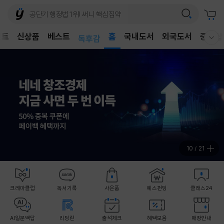
어린이
벤트
신상품
베스트
독후감
홈
국내도서
외국도서
중고샵
웰컴메뉴 모두보기
어린이
11
/
21
크레마클럽
독서기록
사은품
예스펀딩
클래스24
AI일문백답
리딩런
출석체크
혜택모음
매장안내