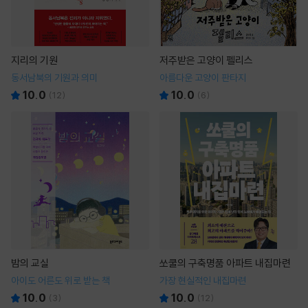
지리의 기원
저주받은 고양이 펠리스
동서남북의 기원과 의미
아름다운 고양이 판타지
10.0
10.0
(
12
)
(
6
)
밤의 교실
쏘쿨의 구축명품 아파트 내집마련
아이도 어른도 위로 받는 책
가장 현실적인 내집마련
10.0
10.0
(
3
)
(
12
)