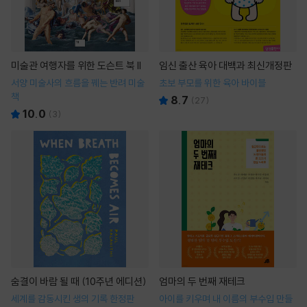
미술관 여행자를 위한 도슨트 북 II
임신 출산 육아 대백과 최신개정판
서양 미술사의 흐름을 꿰는 반려 미술
초보 부모를 위한 육아 바이블
책
8.7
(
27
)
10.0
(
3
)
숨결이 바람 될 때 (10주년 에디션)
엄마의 두 번째 재테크
세계를 감동시킨 생의 기록 한정판
아이를 키우며 내 이름의 부수입 만들