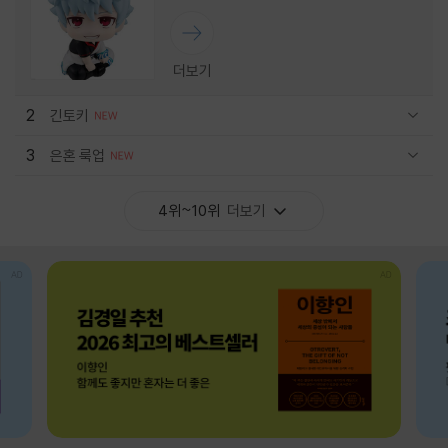
더보기
2
긴토키
관련상품 보이기/감축
3
은혼 룩업
관련상품 보이기/감축
4위~10위
더보기