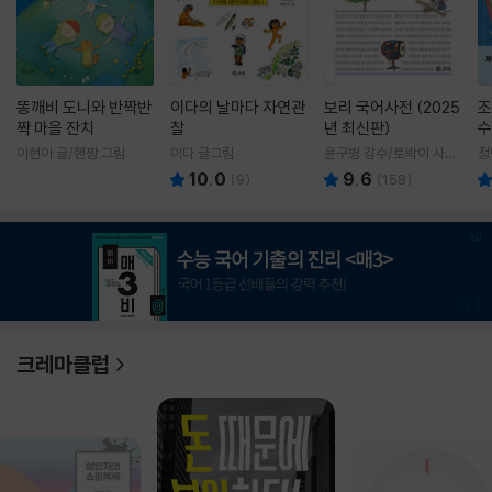
똥깨비 도니와 반짝반
이다의 날마다 자연관
보리 국어사전 (2025
조
짝 마을 잔치
찰
년 최신판)
수
이현아 글/핸짱 그림
이다 글그림
윤구병 감수/토박이 사전
정
편찬실 편
10.0
9.6
(
9
)
(
158
)
1
/
3
크레마클럽