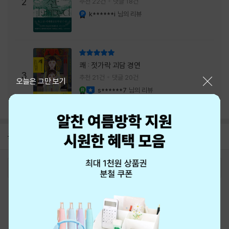
주는 실감과 미스터리 사건의 치밀함이 이루어
2
추천 22건
댓글 18건
내는 최상의 시너지...
k******i
님의 리뷰
YES마니아 : 플래티넘
리뷰 총점
쾌 : 젓가락 괴담 경연
3
추천 21건
댓글 20건
닫기
오늘은 그만 보기
s******7
님의 리뷰
YES마니아 : 로얄
이달의 사락
공지
8월 신용카드 무이자할부 안내
2026-08-01
로그인
최근 본 상품
주문/배송
고객센터 1544-3800
티켓 1544-6399
중고샵 1566-4295
eBook 1:1문의/채팅상담
예스이십사(주) 사업자 정보