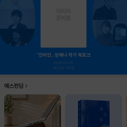
『인비인』 성해나 작가 북토크
2026.09.05.
예스24 구의점
예스펀딩