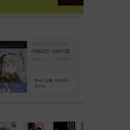
올리버쌤 가족 로드무비
아메리칸 서바이벌
올리버 그랜트,정다운 저
21세기북스
텍사스 탈출, 미네소타
이주기