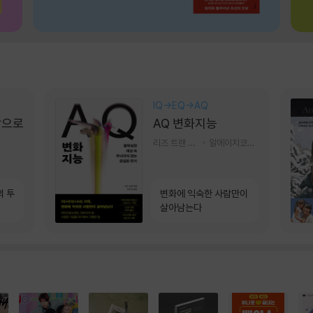
IQ→EQ→AQ
장으로
AQ 변화지능
리즈 트랜 저/한미선 역
알에이치코리아(RHK)
의 투
변화에 익숙한 사람만이
살아남는다