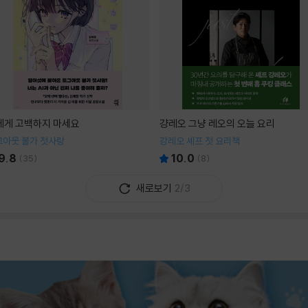
I에게 고백하지 마세요
걍레오 그냥 레오의 오늘 요리
그아웃 불가 첫사랑
강레오 셰프 첫 요리책
9.8
10.0
(
35
)
(
8
)
새로보기
2/3