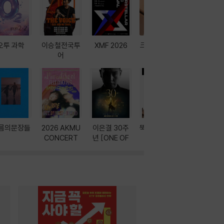
오투 과학
이승철전국투
XMF 2026
크레마 이북 리
방학에는 
어
더기
포터
름의문장들
2026 AKMU
이은결 30주
뚝딱! AI 3대장
이달의 인
CONCERT
년 [ONE OF
과
ONE]