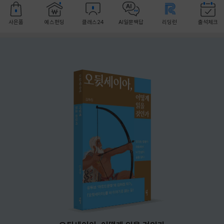
사은품
예스펀딩
클래스24
AI일문백답
리딩런
출석체크