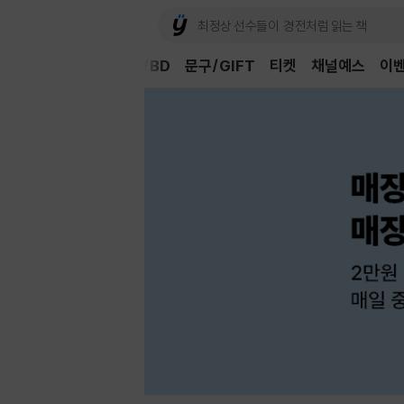
Book
CD/LP
DVD/BD
문구/GIFT
티켓
채널예스
이