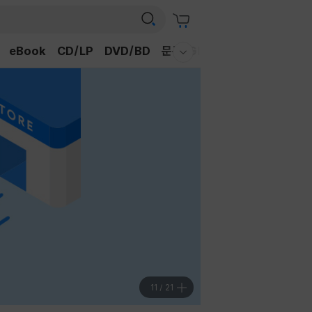
eBook
CD/LP
DVD/BD
문구/GIFT
티켓
채널예스
웰컴메뉴 모두보기
11
/
21