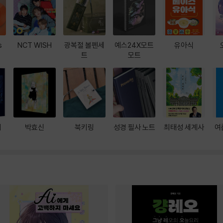
s
NCT WISH
광복절 볼펜세
예스24X모트
유아식
트
모트
대
박효신
북키링
성경 필사 노트
최태성 세계사
여