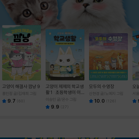
고양이 해결사 깜냥 9
고양이 제제의 학교생
모두의 수영장
오
활 1 : 초등학생이 이
홍민정 글/김재희 그림
신현경 글/노예지 그림
서율
렇게 힘들 줄이야
이승민 글/온수 그림
9.7
10.0
(
60
)
(
126
)
9.9
(
27
)