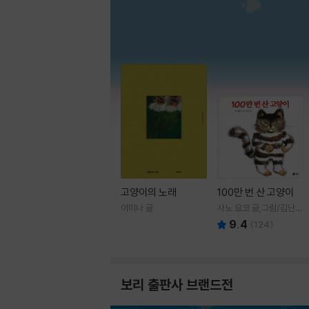
고양이의 노래
100만 번 산 고양이
이미나 글
사노 요코 글,그림/김난주
역
9.4
(
124
)
보리 출판사 브랜드전