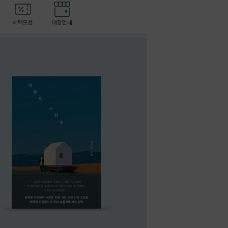
혜택모음
매장안내