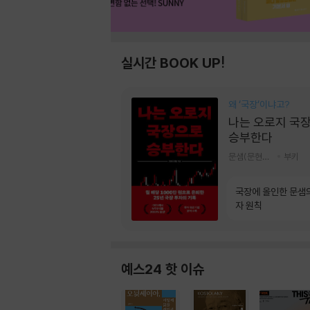
실시간 BOOK UP!
왜 ‘국장‘이냐고?
나는 오로지 국
승부한다
문샘(문현철) 저
부키
국장에 올인한 문샘
자 원칙
예스24 핫 이슈