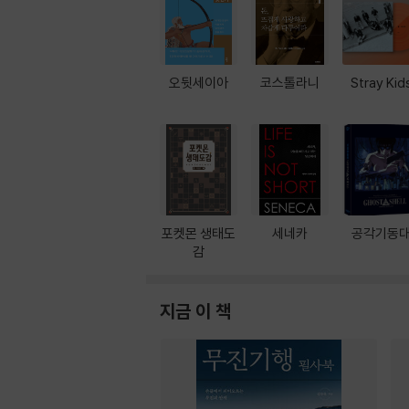
오뒷세이아
코스톨라니
Stray Kid
포켓몬 생태도
세네카
공각기동
감
지금 이 책