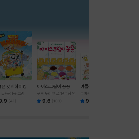
더보기
늘은 캣치하이킹
아이스크림이 꽁꽁
여름을 부탁해
 글/윤태규 그림
구도 노리코 글/윤수정 역
토마쓰리 글그림
9.9
9.6
9.8
(
41
)
(
103
)
(
24
)