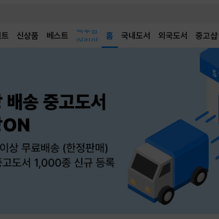
벤트
신상품
베스트
어린이
홈
국내도서
외국도서
중고샵
독후감
어린이