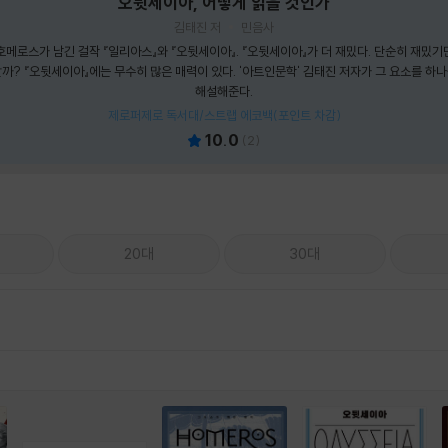
오뒷세이아, 어떻게 읽을 것인가
김태진 저
민음사
메로스가 남긴 걸작 『일리아스』와 『오뒷세이아』. 『오뒷세이아』가 더 재밌다. 단순히 재밌기만
까? 『오뒷세이아』에는 무수히 많은 매력이 있다. '아트인문학' 김태진 저자가 그 요소를 하
해설해준다.
제로퍼제로 독서대/스트랩 에코백(포인트 차감)
10.0
(
2
)
20대
30대