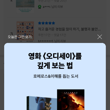
추천 21건
댓글 20건
a***i
님의 리뷰
YES마니아 : 로얄
리뷰 총점
작고 즐거운 경험을 많이 하기, 불행과 불안을
3
회피하지 말기, 그리고 좋은 사람을 많이 만나
추천 17건
댓글 17건
닫기
오늘은 그만 보기
기.
h*******1
님의 리뷰
공지
8월 신용카드 무이자할부 안내
2026-08-01
로그인
최근 본 상품
주문/배송
고객센터 1544-3800
티켓 1544-6399
중고샵 1566-4295
eBook 1:1문의/채팅상담
예스이십사(주) 사업자 정보
이용약관
개인정보처리방침
청소년보호정책