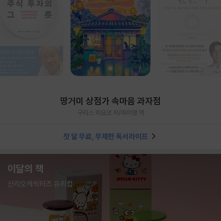
땅거미 상점가 속마음 과자점
구리스 히요코 저/마미영 역
첫 달 무료, 무제한 독서라이프
이달의 책
산리오캐릭터즈 유리컵