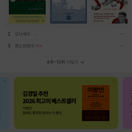
2
오디세이
관련상품 보이기/감축
3
원소원정대
관련상품 보이기/감축
4위~10위
더보기