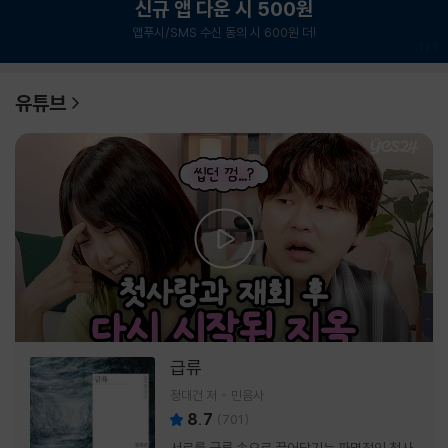
신규 앱 다운 시 500원
앱푸시/SMS 수신 동의 시 600원 더!
1
/
6
유튜브
급류
정대건 저
민음사
8.7
(
701
)