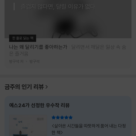
즐겁지 않다면, 달릴 이유가 없다
한 줄로 읽는 책
나는 왜 달리기를 좋아하는가
달리면서 깨달은 일상 속 숨
은 즐거움
방구석 저
방구석
금주의 인기 리뷰
예스24가 선정한 우수작 리뷰
리뷰 총점
<살아온 시간들을 따뜻하게 품어 내는 다정
한 책>