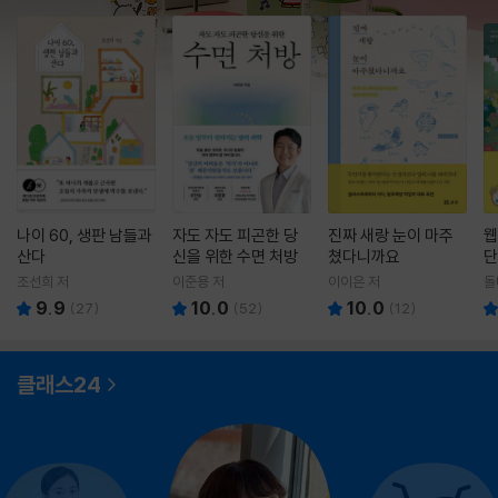
나이 60, 생판 남들과
자도 자도 피곤한 당
진짜 새랑 눈이 마주
웹
산다
신을 위한 수면 처방
쳤다니까요
단
조선희 저
이준용 저
이이은 저
돌
9.9
10.0
10.0
(
27
)
(
52
)
(
12
)
클래스24