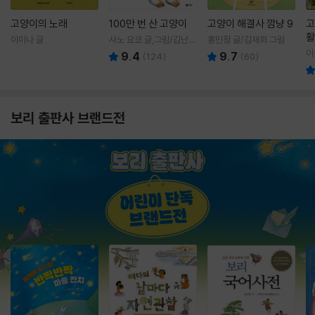
고양이의 노래
100만 번 산 고양이
고양이 해결사 깜냥 9
고
활
이미나 글
사노 요코 글,그림/김난주
홍민정 글/김재희 그림
렇
역
이
9.4
9.7
(
124
)
(
60
)
보리 출판사 브랜드전