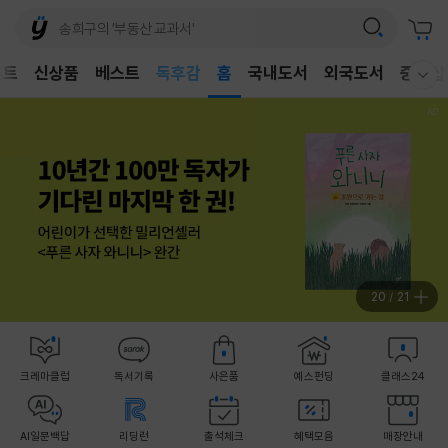
어린이
독후감
벤트
신상품
베스트
홈
국내도서
외국도서
중고샵
어린이
웰컴메뉴 모두보기
21
/
21
크레마클럽
독서기록
사은품
예스펀딩
클래스24
AI일문백답
리딩런
출석체크
혜택모음
매장안내