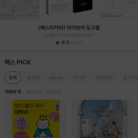
[예스리커버] 타이탄의 도구들
팀 페리스 저/박선령,정지현 공역
9.3
(
1,396
)
예스 PICK
도서
중고샵
eBook
CD/LP
DVD/BD
문구/GI
화제의 책
외국도서
세트도서