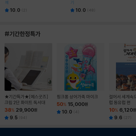
께
기
10.0
10.0
(
2
)
(
48
)
#기간한정특가
★기간특가★[예스굿즈]
핑크퐁 상어가족 마이크
걸어서 세계속으
크림 2단 화이트 독서대
럽 동유럽 편
50
15,000
%
원
38
29,900
10
6,120
%
원
%
10.0
(
4
)
9.5
9.6
(
94
)
(
27
)