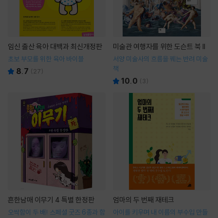
임신 출산 육아 대백과 최신개정판
미술관 여행자를 위한 도슨트 북 II
초보 부모를 위한 육아 바이블
서양 미술사의 흐름을 꿰는 반려 미술
책
8.7
(
27
)
10.0
(
3
)
흔한남매 이무기 4 특별 한정판
엄마의 두 번째 재테크
오싹함이 두 배! 스페셜 굿즈 6종과 함
아이를 키우며 내 이름의 부수입 만들