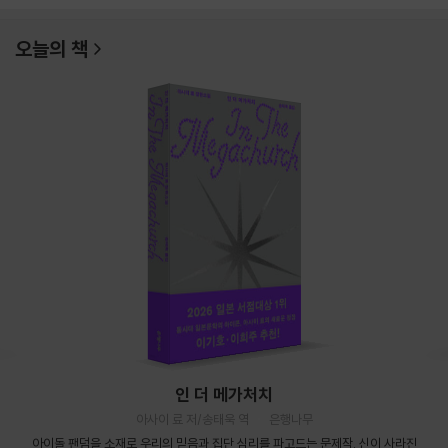
오늘의 책
인 더 메가처치
아사이 료 저/송태욱 역
은행나무
아이돌 팬덤을 소재로 우리의 믿음과 집단 심리를 파고드는 문제작. 신이 사라진