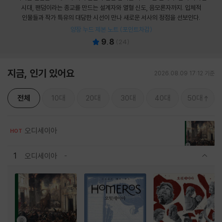
시대, 팬덤이라는 종교를 만드는 설계자와 열혈 신도, 음모론자까지. 입체적
인물들과 작가 특유의 대담한 시선이 만나 새로운 서사의 정점을 선보인다.
양장 누드 제본 노트 (포인트차감)
9.8
(
24
)
지금, 인기 있어요
2026.08.09 17:12 기준
전체
10대
20대
30대
40대
50대
오디세이아
HOT
1
오디세이아
관련상품 보이기/감축