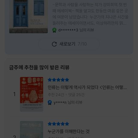
-문학과 사람을 사랑하는 작가 강미희의 첫 번
째 에세이북- 책을 덮고도 한동안 마음 깊은 곳
에 여운이 남았습니다. 누군가의 지나온 시간을
들려주는 에세이이면서도, 이상하리만치 읽는
사람 자신의 삶을 다시 돌아보게 만드는 책이었
d*******3
님의 리뷰
YES마니아 : 로얄
습니다. 그래서 이 책은 단순히 한 사람의 기록
으로 머물지 않고, 각자의 상처와 후회, 다 지나
새로보기
7/10
온 줄 알았던 마음의 결을 가만히 비추는 거울
처럼 다가왔습니다. 무엇보다 좋았던 점은 이
책이 큰 목소리로 삶의 답을 가르치려 하지 않
는다는 것, 대신 지나온 시간 속에서 비로소 알
금주에 추천을 많이 받은 리뷰
아차리게 되는 감정들, 놓아야 지켜지는 것들이
있고 무너지지 않는 것보다 다시 일어서는 일이
리뷰 총점
더 중요하다는 사실을 담담하게 보여줍니다. 그
인류는 이렇게 역사가 되었다 <인류는 어떻게
래서 읽는 내내 위로가 과장되지 않았고, 오히
1
역사가 되었나>
추천 24건
댓글 25건
려 그 절제된 진심 덕분에 더 오래 마음에 남았
y****n
님의 리뷰
YES마니아 : 플래티넘
습니다. 책 곳곳에
리뷰 총점
누군가를 이해한다는 것
2