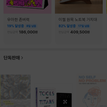
우아한 존버력
이젤 원목 노트북 거치대
19% 달성중
82% 달성중
8일 남음
17일 남음
186,000
409,500
펀딩금액
원
펀딩금액
원
단독판매