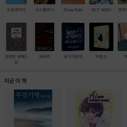
오뒷세이아
코스톨라니
Stray Kids
NCT WISH
광복
포켓몬 생태도
세네카
공각기동대
박효신
감
지금 이 책