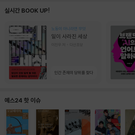
실시간 BOOK UP!
노동이 아니라면 무엇
일이 사라진 세상
이진우 저
다산초당
인간 존재의 당위를 찾다
예스24 핫 이슈