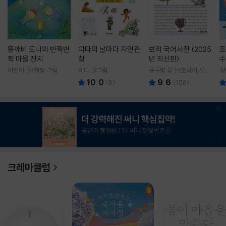
똥깨비 도니와 반짝반
이다의 날마다 자연관
보리 국어사전 (2025
조
짝 마을 잔치
찰
년 최신판)
수
이현아 글/핸짱 그림
이다 글그림
윤구병 감수/토박이 사전
정
편찬실 편
10.0
9.6
(
9
)
(
158
)
1
/
3
크레마클럽