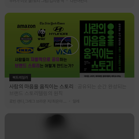
누카가 미오 글/토티 그림/김지영 역
다산어린이
북트레일러
사람의 마음을 움직이는 스토리
공유되는 순간 완성되는
브랜드 스토리텔링의 원칙
로빈 랜디,그레그 브라운 저/최은아 역
알레