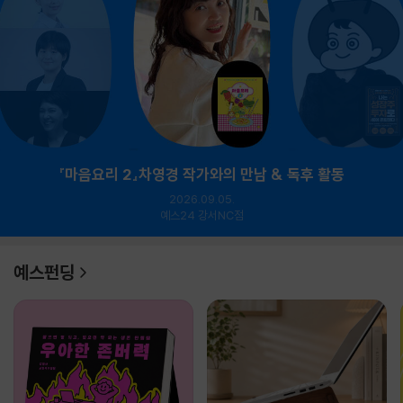
『마음요리 2』차영경 작가와의 만남 & 독후 활동
2026.09.05.
예스24 강서NC점
예스펀딩