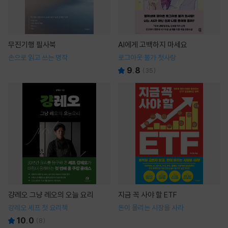
무진기행 필사북
AI에게 고백하지 마세요
손으로 읽고 쓰는 명작
로그아웃 불가 첫사랑
9.8
(
35
)
걍레오 그냥 레오의 오늘 요리
지금 꼭 사야 할 ETF
강레오 셰프 첫 요리책
돈이 몰리는 시장을 사라
10.0
(
8
)