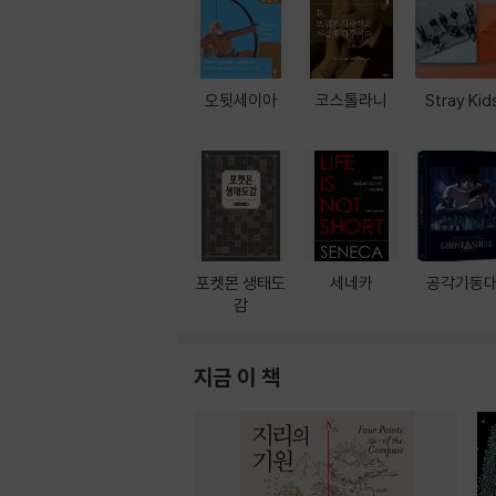
오뒷세이아
코스톨라니
Stray Kid
포켓몬 생태도
세네카
공각기동
감
지금 이 책