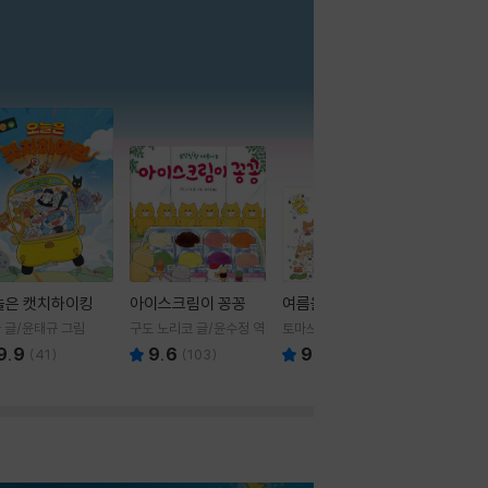
더보기
늘은 캣치하이킹
아이스크림이 꽁꽁
여름을 부탁해
 글/윤태규 그림
구도 노리코 글/윤수정 역
토마쓰리 글그림
9.9
9.6
9.8
(
41
)
(
103
)
(
24
)