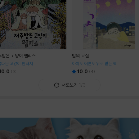
주받은 고양이 펠리스
밤의 교실
름다운 고양이 판타지
아이도 어른도 위로 받는 책
10.0
10.0
(
9
)
(
4
)
새로보기
1/3