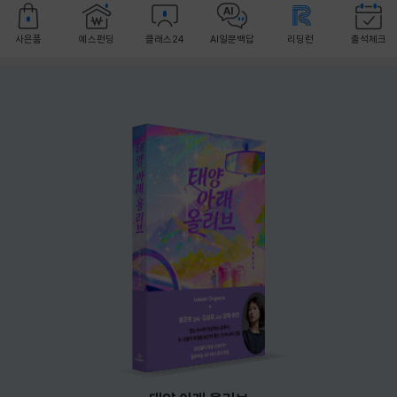
사은품
예스펀딩
클래스24
AI일문백답
리딩런
출석체크