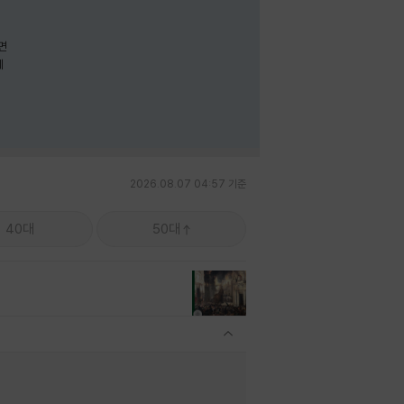
면
께
2026.08.07 04:57 기준
40대
50대
관련상품 보이기/감축