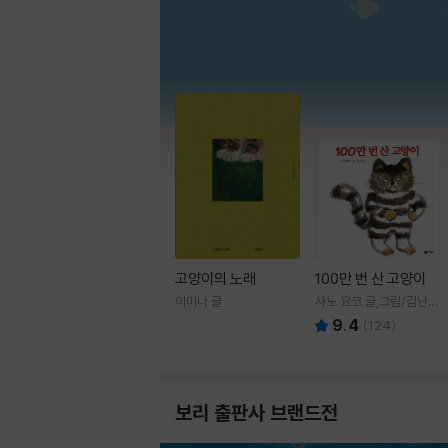
고양이의 노래
100만 번 산 고양이
이미나 글
사노 요코 글,그림/김난주
역
9.4
(
124
)
보리 출판사 브랜드전