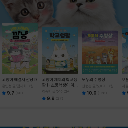
고양이 해결사 깜냥 9
고양이 제제의 학교생
모두의 수영장
오
활 1 : 초등학생이 이
홍민정 글/김재희 그림
신현경 글/노예지 그림
서율
렇게 힘들 줄이야
이승민 글/온수 그림
9.7
10.0
(
60
)
(
126
)
9.9
(
27
)