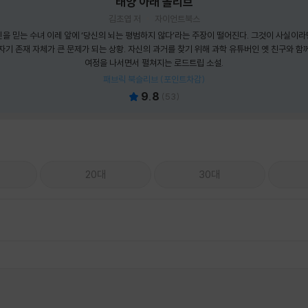
태양 아래 올리브
김초엽 저
자이언트북스
신을 믿는 수녀 이레 앞에 ‘당신의 뇌는 평범하지 않다’라는 주장이 떨어진다. 그것이 사실이라
자기 존재 자체가 큰 문제가 되는 상황. 자신의 과거를 찾기 위해 과학 유튜버인 옛 친구와 함
여정을 나서면서 펼쳐지는 로드트립 소설.
패브릭 북슬리브 (포인트차감)
9.8
(
53
)
20대
30대