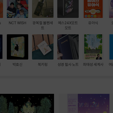
s
NCT WISH
광복절 볼펜세
예스24X모트
유아식
트
모트
대
박효신
북키링
성경 필사 노트
최태성 세계사
여