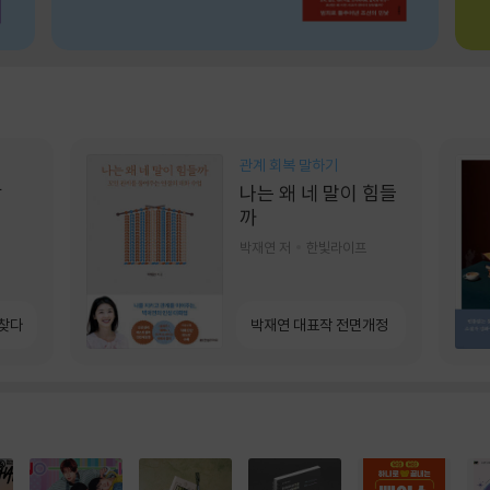
관계 회복 말하기
상
나는 왜 네 말이 힘들
까
박재연 저
한빛라이프
 찾다
박재연 대표작 전면개정