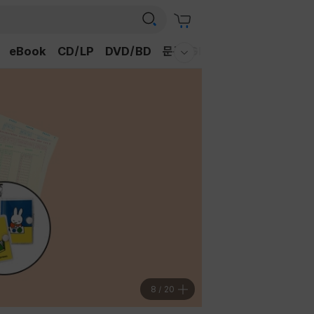
eBook
CD/LP
DVD/BD
문구/GIFT
티켓
채널예스
웰컴메뉴 모두보기
8
/
20