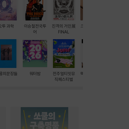
오투 과학
이승철전국투
진격의 거인展
크레마 이북 리
방학에는 
어
FINAL
더기
포터
름의문장들
워터밤
전주얼티밋뮤
뚝딱! AI 3대장
이달의 인
직페스티벌
과