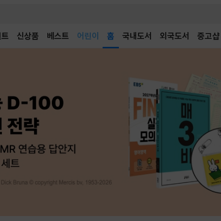
어린이
벤트
신상품
베스트
홈
국내도서
외국도서
중고샵
독후감
어린이