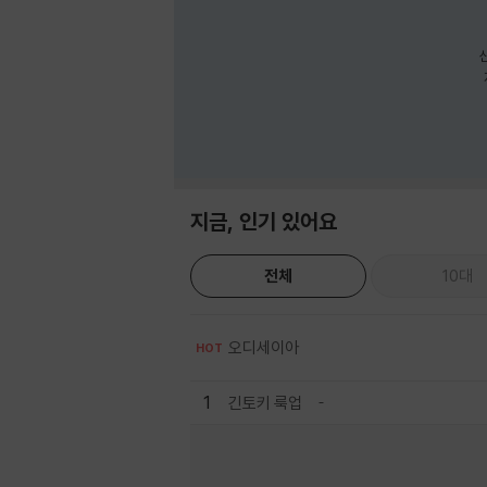
지금, 인기 있어요
전체
10대
오디세이아
HOT
1
긴토키 룩업