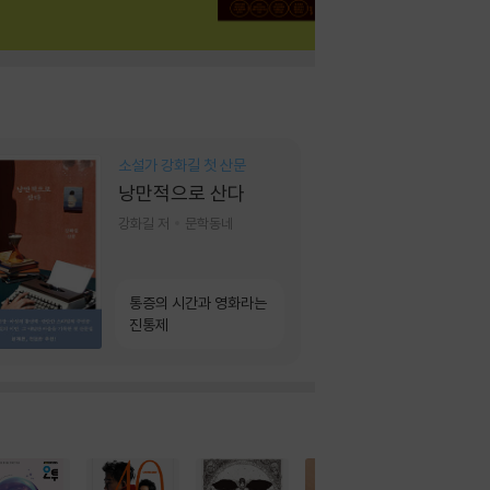
소설가 강화길 첫 산문
낭만적으로 산다
강화길 저
문학동네
통증의 시간과 영화라는
진통제