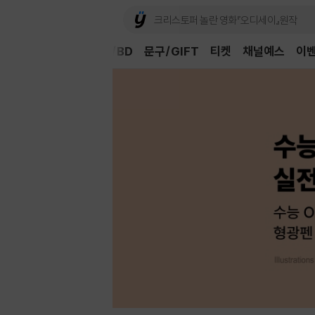
Book
CD/LP
DVD/BD
문구/GIFT
티켓
채널예스
이