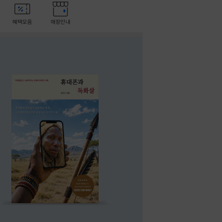
혜택모음
매장안내