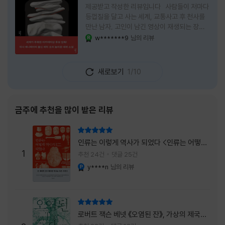
제공받고 작성한 리뷰입니다 사람들이 저마다
등껍질을 달고 사는 세계, 교통사고 후 천사를
만난 남자, 고인이 남긴 영상이 재생되는 장례
식장에서 똥을 싼 개. 이 책에는 몇 줄만 읽어도
w*******9
님의 리뷰
YES마니아 : 로얄
그다음 장면이 궁금해지는 이야기들이 가득하
다. 한 편만 읽고 덮으려 했는데, 다음 이야기로
넘어가 있었다. 소설을 읽으면서 잘 만든 단편
새로보기
1/10
애니메이션 여러 편을 차례로 보는 기분이 들었
다. (이건 저자가 픽사 애니메이터라는 소개 글
을 봐서 더 그렇게 생각했을 수도 있다.) 장면은
선명하게 그려졌고, 한 편이 끝날 때마다 질문
금주에 추천을 많이 받은 리뷰
이 뒤따라왔다. 감출 수 없는 세계는 더 다정할
까 「등껍질」의 세계에서 사람들은 저마다 다른
리뷰 총점
등껍질을 달고 살아간다. 몸의 일부이면서 한
인류는 이렇게 역사가 되었다 <인류는 어떻게
사람을 표현하는 수단
1
역사가 되었나>
추천 24건
댓글 25건
y****n
님의 리뷰
YES마니아 : 플래티넘
리뷰 총점
로버트 잭슨 베넷 《오염된 잔》, 가상의 제국이