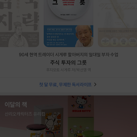
90세 현역 트레이더 시게루 할아버지의 일대일 부자 수업
주식 투자의 그릇
후지모토 시게루 저/박선영 역
첫 달 무료, 무제한 독서라이프
이달의 책
산리오캐릭터즈 유리컵