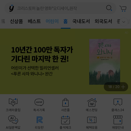
어린이
벤트
신상품
베스트
홈
국내도서
외국도서
중고샵
독후감
웰컴메뉴 모두보기
어린이
18
/
20
크레마클럽
독서기록
사은품
예스펀딩
클래스24
AI일문백답
리딩런
출석체크
혜택모음
매장안내