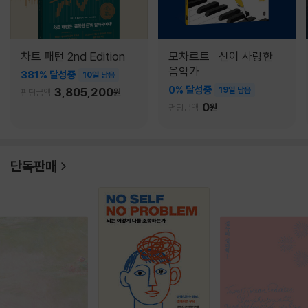
차트 패턴 2nd Edition
모차르트 : 신이 사랑한
음악가
381% 달성중
10일 남음
0% 달성중
3,805,200
19일 남음
펀딩금액
원
0
펀딩금액
원
단독판매