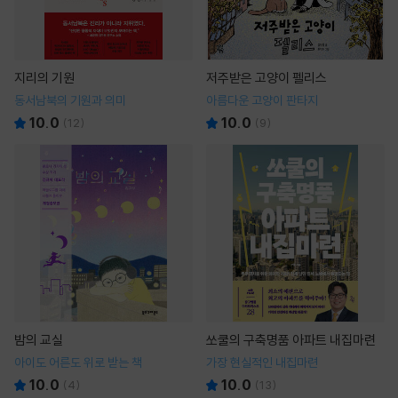
지리의 기원
저주받은 고양이 펠리스
동서남북의 기원과 의미
아름다운 고양이 판타지
10.0
10.0
(
12
)
(
9
)
밤의 교실
쏘쿨의 구축명품 아파트 내집마련
아이도 어른도 위로 받는 책
가장 현실적인 내집마련
10.0
10.0
(
4
)
(
13
)