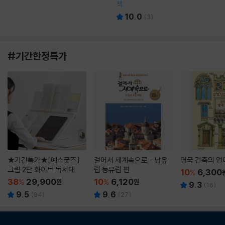
책
10.0
(
3
)
#기간한정특가
★기간특가★[예스굿즈]
걸어서 세계속으로 - 남유
영국 건축의 언
크림 2단 화이트 독서대
럽 동유럽 편
10
6,300
%
38
29,900
10
6,120
%
원
%
원
9.3
(
16
)
9.5
9.6
(
94
)
(
27
)