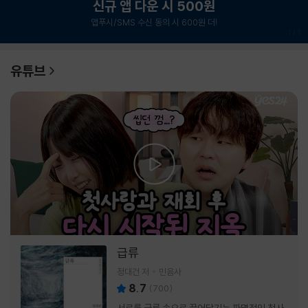
신규 앱 다운 시 500원
앱푸시/SMS 수신 동의 시 600원 더!
1
/
6
유튜브
급류
정대건 저
민음사
8.7
(
700
)