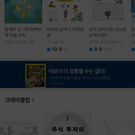
똥깨비 도니와 반짝반
이다의 날마다 자연관
보리 국어사전 (2025
조
짝 마을 잔치
찰
년 최신판)
수
이현아 글/핸짱 그림
이다 글그림
윤구병 감수/토박이 사전
정
편찬실 편
10.0
9.6
(
9
)
(
158
)
1
/
3
크레마클럽