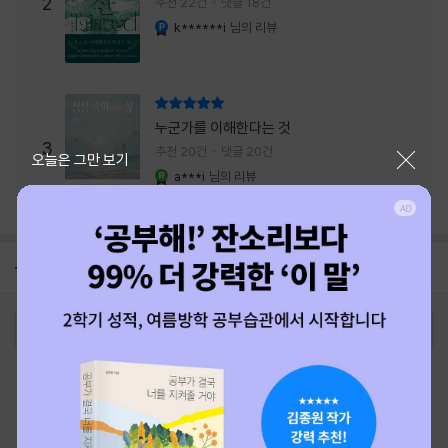
주는 실감과 미스터리 사건의 치밀함이 이루어
2
추천 22건
댓글 18건
내는 최상의 시너지...
k******i
님의 리뷰
YES마니아 : 플래티넘
리뷰 총점
누군가를 이해한다는 것
3
추천 20건
댓글 20건
닫기
오늘은 그만 보기
a***i
님의 리뷰
YES마니아 : 로얄
공지
8월 상품권+쿠폰+결제+추천 혜택모음
2026-08-01
로그인
최근 본 상품
주문/배송
고객센터 1544-3800
티켓 1544-6399
중고샵 1566-4295
eBook 1:1문의/채팅상담
예스이십사(주) 사업자 정보