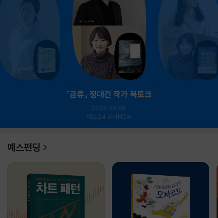
『급류』 정대건 작가 북토크
2026.08.28.
예스24 강서NC점
예스펀딩