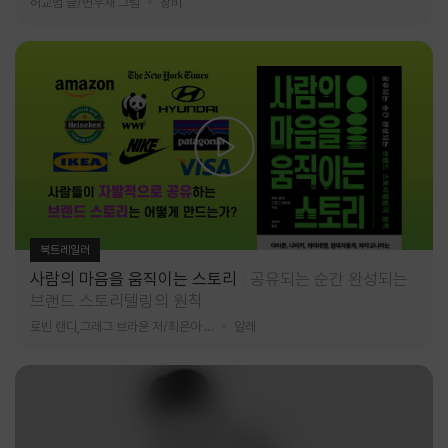
허교범 글/변우재 그림
창비
북트레일러
사람의 마음을 움직이는 스토리
공유되는 순간 완성되는
브랜드 스토리텔링의 원칙
로빈 랜디,그레그 브라운 저/최은아 역
알레