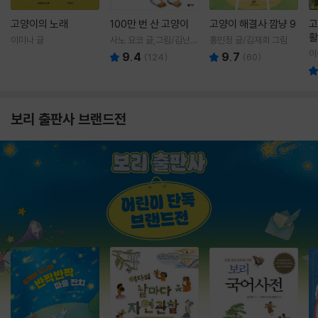
고양이의 노래
100만 번 산 고양이
고양이 해결사 깜냥 9
고
활
이미나 글
사노 요코 글,그림/김난주
홍민정 글/김재희 그림
렇
역
이
9.4
9.7
(
124
)
(
60
)
보리 출판사 브랜드전