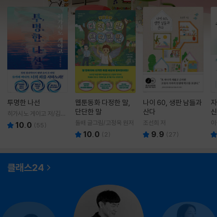
투명한 나선
웹툰동화 다정한 말,
나이 60, 생판 남들과
자
단단한 말
산다
신
히가시노 게이고 저/김선
영 역
돌배 글그림/고정욱 원저
조선희 저
이
10.0
(
55
)
10.0
9.9
(
2
)
(
27
)
클래스24