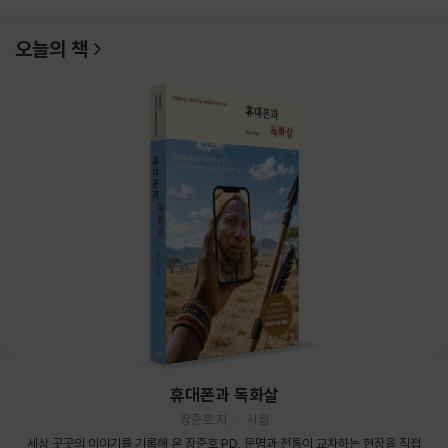
오늘의 책
휴대폰과 독화살
장준호 저
시월
세상 곳곳의 이야기를 기록해 온 장준호 PD. 문명과 전통이 교차하는 현장을 직접