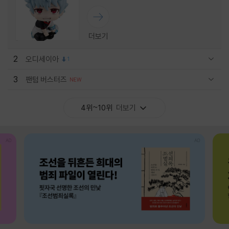
더보기
2
오디세이아
1
관련상품 보이기/감축
3
팬텀 버스터즈
관련상품 보이기/감축
4위~10위
더보기