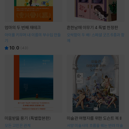
엄마의 두 번째 재테크
흔한남매 이무기 4 특별 한정판
아이를 키우며 내 이름의 부수입 만들
오싹함이 두 배! 스페셜 굿즈 6종과 함
기
께
10.0
(
43
)
미움받을 용기 (특별합본판)
미술관 여행자를 위한 도슨트 북 II
모든 고민은 관계
서양 미술사의 흐름을 꿰는 반려 미술