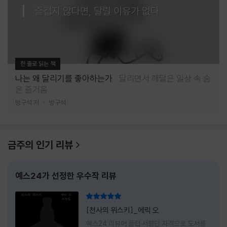
즐겁지 않다면, 달릴 이유가 없다
한 줄로 읽는 책
나는 왜 달리기를 좋아하는가
달리면서 깨달은 일상 속 숨
은 즐거움
방구석 저
방구석
금주의 인기 리뷰
예스24가 선정한 우수작 리뷰
리뷰 총점
[천사의 위스키]_에릭 오
예스24 리뷰어 클럽 서평단 자격으로 도서를