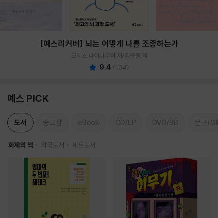
[예스리커버] 뇌는 어떻게 나를 조종하는가
크리스 나이바우어 저/김윤종 역
9.4
(
104
)
예스 PICK
도서
중고샵
eBook
CD/LP
DVD/BD
문구/GI
화제의 책
외국도서
세트도서