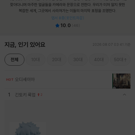
찾아다니며 마주한 얼굴들을 카메라와 문장으로 전한다. 우리가 미처 알지 못한
복잡한 세계, 그곳에서 사라져가는 이들의 마지막 표정을 조명한다.
엽서 8종(포인트차감)
10.0
(
46
)
지금, 인기 있어요
2026.08.07 03:41 기준
전체
10대
20대
30대
40대
50대
오디세이아
HOT
1
긴토키 룩업
2
관련상품 보이기/감축