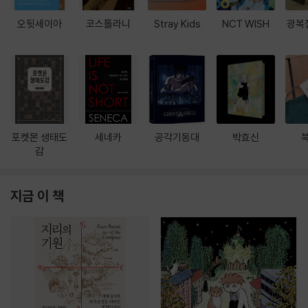
오뒷세이아
코스톨라니
Stray Kids
NCT WISH
광복
포켓몬 생태도
세네카
공각기동대
박효신
감
지금 이 책