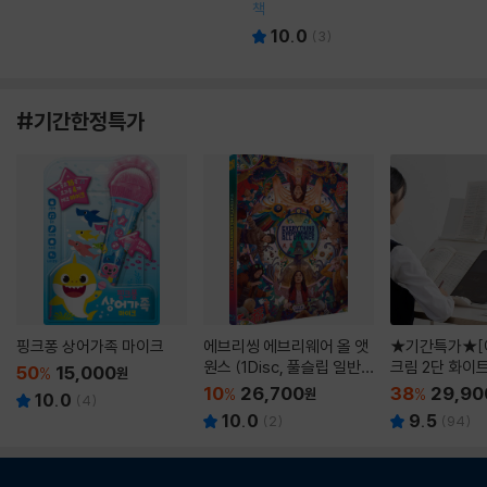
책
10.0
(
3
)
#기간한정특가
핑크퐁 상어가족 마이크
에브리씽 에브리웨어 올 앳
★기간특가★[
원스 (1Disc, 풀슬립 일반
크림 2단 화이
50
15,000
%
원
판) : 블루레이
10
26,700
38
29,90
%
원
%
10.0
(
4
)
10.0
9.5
(
2
)
(
94
)