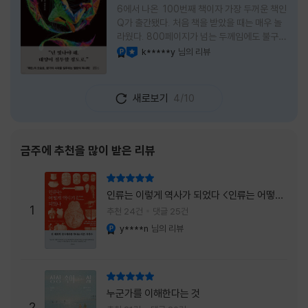
6에서 나온 100번째 책이자 가장 두꺼운 책인
Q가 출간됐다. 처음 책을 받았을 때는 매우 놀
라웠다. 800페이지가 넘는 두께임에도 불구하
고 생각보다 책이 가벼웠다. 여기에 측면을 영
k*****y
님의 리뷰
YES마니아 : 플래티넘
이달의 사락
롱하게 수놓은 색감. 그냥 바라만 보고 있어도
황홀경에 이를 지경이었다. * 그런데 여기에
제목이 Q란다. 처음 제목을 봤을 때 나는 질문
새로보기
4/10
을 의미하는 Question을 떠올렸다. 하지만 이
단어에는 논의, 또는 처리해야 할 문제라는 뜻
도 담겨져 있다. 작가님은 나에게 질문을 던지
려는 걸까, 아니면 같이 논의를 하자는 걸까 고
금주에 추천을 많이 받은 리뷰
개를 갸웃거리며 책을 펴들었다. * 틈만 나면
경적을 울리고 욕을 입에 달고 사는 선배와 일
리뷰 총점
하고 있는 하치. 히토미 클린이라는 청소업체
인류는 이렇게 역사가 되었다 <인류는 어떻게
직원으로 일하는 그녀가 바라는 것은 그저 고요
1
역사가 되었나>
추천 24건
댓글 25건
한
y****n
님의 리뷰
YES마니아 : 플래티넘
리뷰 총점
누군가를 이해한다는 것
2