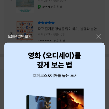
추천 21건
댓글 20건
a***i
님의 리뷰
YES마니아 : 로얄
리뷰 총점
작고 즐거운 경험을 많이 하기, 불행과 불안을
3
회피하지 말기, 그리고 좋은 사람을 많이 만나
추천 17건
댓글 17건
닫기
오늘은 그만 보기
기.
h*******1
님의 리뷰
공지
8월 신용카드 무이자할부 안내
2026-08-01
로그인
최근 본 상품
주문/배송
고객센터 1544-3800
티켓 1544-6399
중고샵 1566-4295
eBook 1:1문의/채팅상담
예스이십사(주) 사업자 정보
이용약관
개인정보처리방침
청소년보호정책