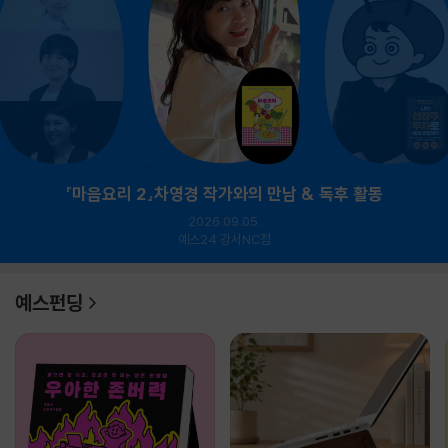
『마음요리 2』차영경 작가와의 만남 & 독후 활동
2026.09.05.
예스24 강서NC점
예스펀딩