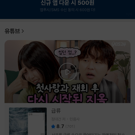
신규 앱 다운 시 500원
앱푸시/SMS 수신 동의 시 600원 더!
1
/
6
유튜브
급류
정대건 저
민음사
8.7
(
701
)