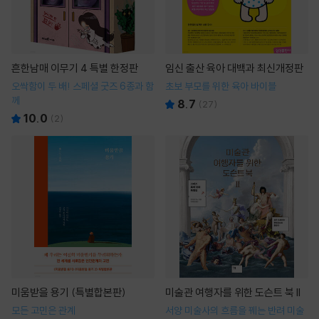
흔한남매 이무기 4 특별 한정판
임신 출산 육아 대백과 최신개정판
오싹함이 두 배! 스페셜 굿즈 6종과 함
초보 부모를 위한 육아 바이블
께
8.7
(
27
)
10.0
(
2
)
미움받을 용기 (특별합본판)
미술관 여행자를 위한 도슨트 북 II
모든 고민은 관계
서양 미술사의 흐름을 꿰는 반려 미술