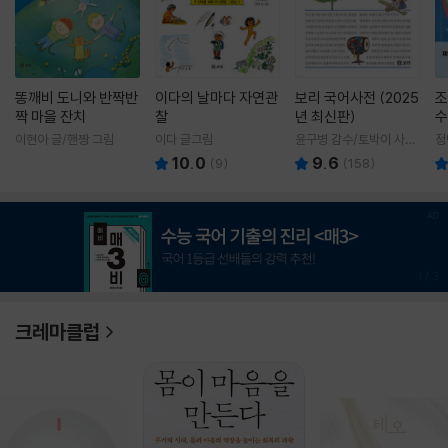
똥깨비 도니와 반짝반
이다의 날마다 자연관
보리 국어사전 (2025
조
짝 마을 잔치
찰
년 최신판)
수
이현아 글/핸짱 그림
이다 글그림
윤구병 감수/토박이 사전
정
편찬실 편
10.0
9.6
(
9
)
(
158
)
1
/
3
크레마클럽