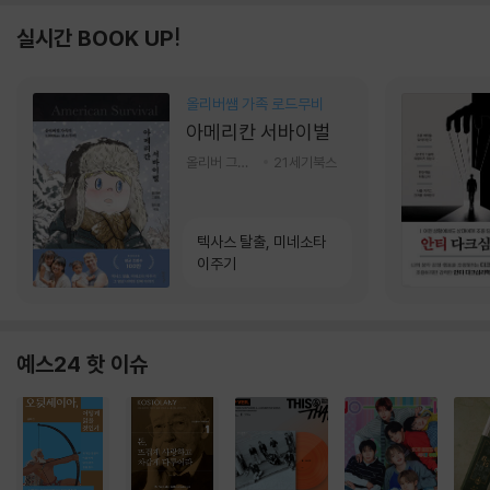
실시간 BOOK UP!
올리버쌤 가족 로드무비
아메리칸 서바이벌
올리버 그랜트,정다운 저
21세기북스
텍사스 탈출, 미네소타
이주기
예스24 핫 이슈