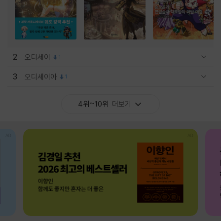
2
오디세이
1
관련상품 보이기/감축
3
오디세이아
1
관련상품 보이기/감축
4위~10위
더보기