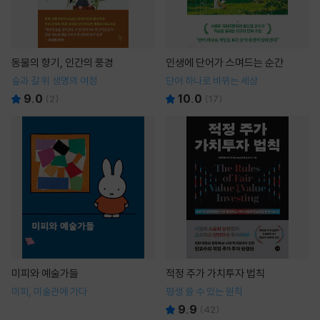
동물의 향기, 인간의 풍경
인생에 단어가 스며드는 순간
숲과 길 위 생명의 여정
단어 하나로 바뀌는 세상
9.0
10.0
(
2
)
(
17
)
미피와 예술가들
적정 주가 가치투자 법칙
미피, 미술관에 가다
평생 쓸 수 있는 원칙
9.9
(
42
)