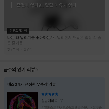
즐겁지 않다면, 달릴 이유가 없다
한 줄로 읽는 책
나는 왜 달리기를 좋아하는가
달리면서 깨달은 일상 속 숨
은 즐거움
방구석 저
방구석
금주의 인기 리뷰
예스24가 선정한 우수작 리뷰
리뷰 총점
삼남매의 Q. 'Q'
#일본소설 #Q #오승호 #블루홀6 * 블루홀