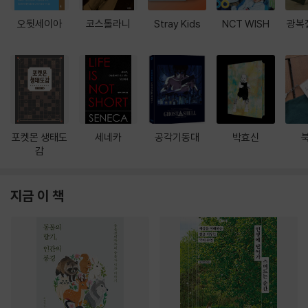
오뒷세이아
코스톨라니
Stray Kids
NCT WISH
광복
포켓몬 생태도
세네카
공각기동대
박효신
감
지금 이 책