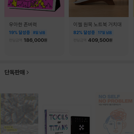
우아한 존버력
이젤 원목 노트북 거치대
19% 달성중
82% 달성중
8일 남음
17일 남음
186,000
409,500
펀딩금액
원
펀딩금액
원
단독판매