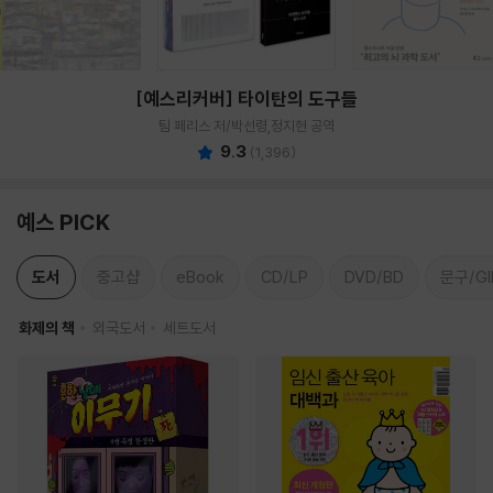
[예스리커버] 타이탄의 도구들
팀 페리스 저/박선령,정지현 공역
9.3
(
1,396
)
예스 PICK
도서
중고샵
eBook
CD/LP
DVD/BD
문구/GI
화제의 책
외국도서
세트도서