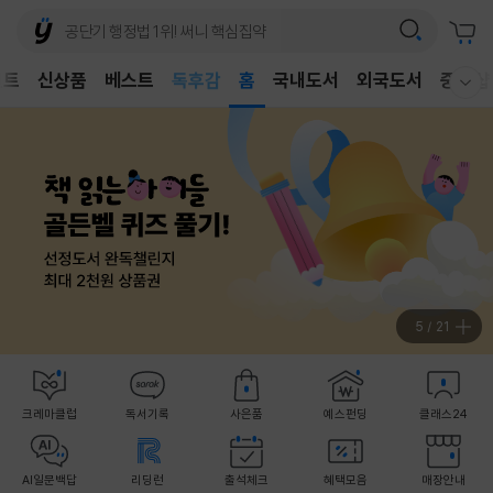
어린이
벤트
신상품
베스트
독후감
홈
국내도서
외국도서
중고샵
웰컴메뉴 모두보기
어린이
6
/
21
크레마클럽
독서기록
사은품
예스펀딩
클래스24
AI일문백답
리딩런
출석체크
혜택모음
매장안내