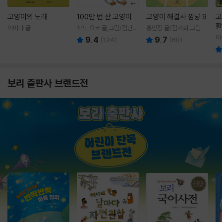
고양이의 노래
100만 번 산 고양이
고양이 해결사 깜냥 9
고
활
이미나 글
사노 요코 글,그림/김난주
홍민정 글/김재희 그림
렇
역
이
9.4
9.7
(
124
)
(
60
)
보리 출판사 브랜드전