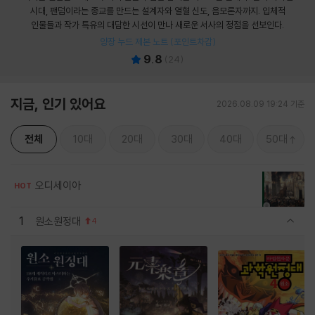
시대, 팬덤이라는 종교를 만드는 설계자와 열혈 신도, 음모론자까지. 입체적
인물들과 작가 특유의 대담한 시선이 만나 새로운 서사의 정점을 선보인다.
양장 누드 제본 노트 (포인트차감)
9.8
(
24
)
지금, 인기 있어요
2026.08.09 19:24 기준
전체
10대
20대
30대
40대
50대
오디세이아
HOT
1
원소원정대
4
관련상품 보이기/감축