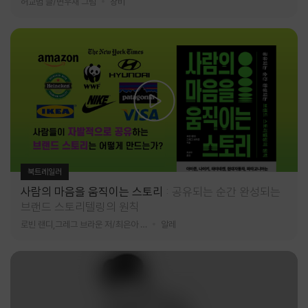
허교범 글/변우재 그림
창비
북트레일러
사람의 마음을 움직이는 스토리
공유되는 순간 완성되는
브랜드 스토리텔링의 원칙
로빈 랜디,그레그 브라운 저/최은아 역
알레