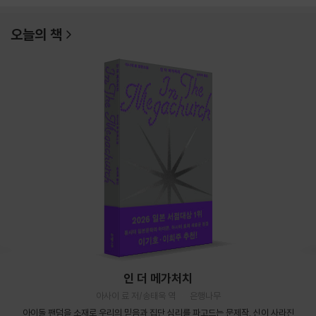
오늘의 책
인 더 메가처치
아사이 료 저/송태욱 역
은행나무
아이돌 팬덤을 소재로 우리의 믿음과 집단 심리를 파고드는 문제작. 신이 사라진