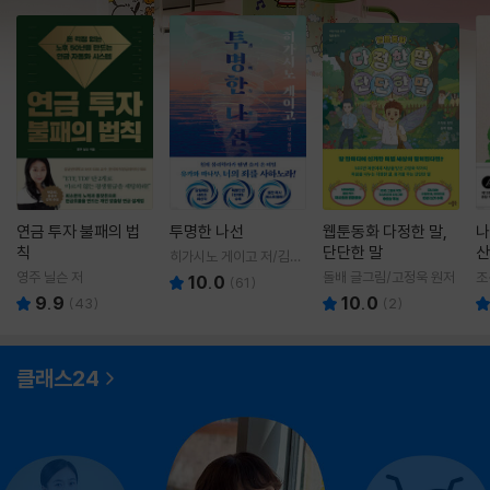
연금 투자 불패의 법
투명한 나선
웹툰동화 다정한 말,
나
칙
단단한 말
산
히가시노 게이고 저/김선
영 역
영주 닐슨 저
돌배 글그림/고정욱 원저
조
10.0
(
61
)
9.9
10.0
(
43
)
(
2
)
클래스24