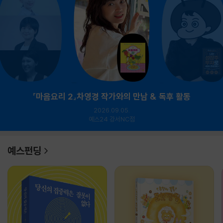
『마음요리 2』차영경 작가와의 만남 & 독후 활동
2026.09.05.
예스24 강서NC점
예스펀딩