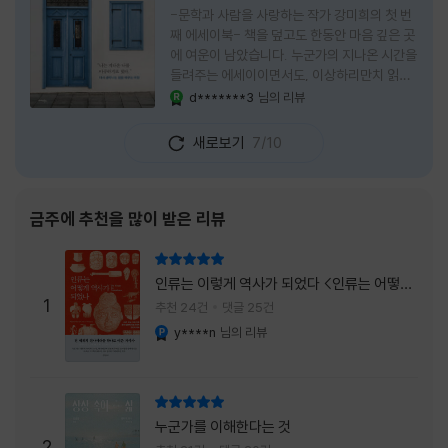
-문학과 사람을 사랑하는 작가 강미희의 첫 번
째 에세이북- 책을 덮고도 한동안 마음 깊은 곳
에 여운이 남았습니다. 누군가의 지나온 시간을
들려주는 에세이이면서도, 이상하리만치 읽는
사람 자신의 삶을 다시 돌아보게 만드는 책이었
d*******3
님의 리뷰
YES마니아 : 로얄
습니다. 그래서 이 책은 단순히 한 사람의 기록
으로 머물지 않고, 각자의 상처와 후회, 다 지나
새로보기
7/10
온 줄 알았던 마음의 결을 가만히 비추는 거울
처럼 다가왔습니다. 무엇보다 좋았던 점은 이
책이 큰 목소리로 삶의 답을 가르치려 하지 않
는다는 것, 대신 지나온 시간 속에서 비로소 알
금주에 추천을 많이 받은 리뷰
아차리게 되는 감정들, 놓아야 지켜지는 것들이
있고 무너지지 않는 것보다 다시 일어서는 일이
리뷰 총점
더 중요하다는 사실을 담담하게 보여줍니다. 그
인류는 이렇게 역사가 되었다 <인류는 어떻게
래서 읽는 내내 위로가 과장되지 않았고, 오히
1
역사가 되었나>
추천 24건
댓글 25건
려 그 절제된 진심 덕분에 더 오래 마음에 남았
y****n
님의 리뷰
YES마니아 : 플래티넘
습니다. 책 곳곳에
리뷰 총점
누군가를 이해한다는 것
2