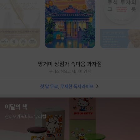
땅거미 상점가 속마음 과자점
구리스 히요코 저/마미영 역
첫 달 무료, 무제한 독서라이프
이달의 책
산리오캐릭터즈 유리컵