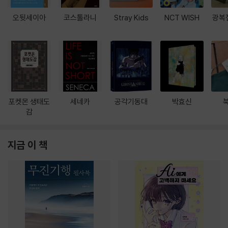
오뒷세이아
코스톨라니
Stray Kids
NCT WISH
광복
포켓몬 생태도
세네카
공각기동대
박효신
감
지금 이 책