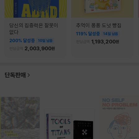
당신의 집중력은 잘못이
추억이 퐁퐁 도넛 빵집
없다
119% 달성중
14일 남음
200% 달성중
10일 남음
1,193,200
펀딩금액
원
2,003,900
펀딩금액
원
단독판매