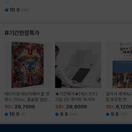
기
10.0
(
48
)
#기간한정특가
에브리씽 에브리웨어 올 앳
★기간특가★[예스굿즈]
걸어서 세계속으
원스 (1Disc, 풀슬립 일반
크림 2단 화이트 독서대
럽 동유럽 편
판) : 블루레이
10
26,700
38
29,900
10
6,120
%
원
%
원
%
10.0
9.5
9.6
(
2
)
(
94
)
(
27
)