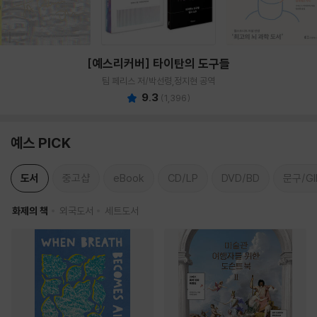
[예스리커버] 타이탄의 도구들
팀 페리스 저/박선령,정지현 공역
9.3
(
1,396
)
예스 PICK
도서
중고샵
eBook
CD/LP
DVD/BD
문구/GI
화제의 책
외국도서
세트도서