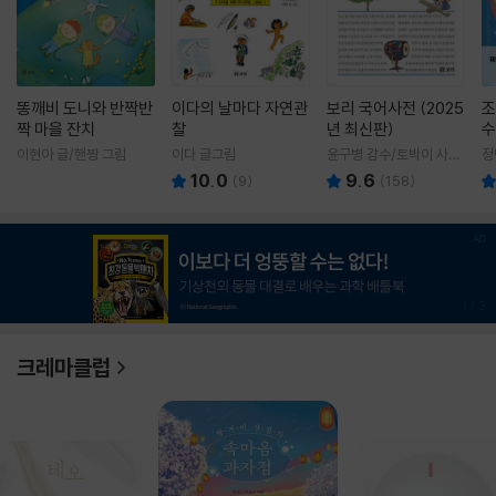
똥깨비 도니와 반짝반
이다의 날마다 자연관
보리 국어사전 (2025
조
짝 마을 잔치
찰
년 최신판)
수
이현아 글/핸짱 그림
이다 글그림
윤구병 감수/토박이 사전
정
편찬실 편
10.0
9.6
(
9
)
(
158
)
1
/
3
크레마클럽