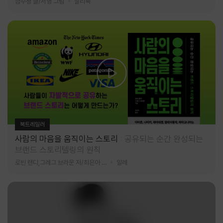
금수정 글/서영 그림
찰리북
북트레일러
사람의 마음을 움직이는 스토리
공유되는 순간 완성되는
브랜드 스토리텔링의 원칙
로빈 랜디,그레그 브라운 저/최은아 역
알레