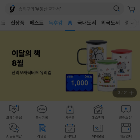
어린이
벤트
신상품
베스트
독후감
홈
국내도서
외국도서
중고샵
웰컴메뉴 모두보기
어린이
4
/
21
크레마클럽
독서기록
사은품
예스펀딩
클래스24
AI일문백답
리딩런
출석체크
혜택모음
매장안내