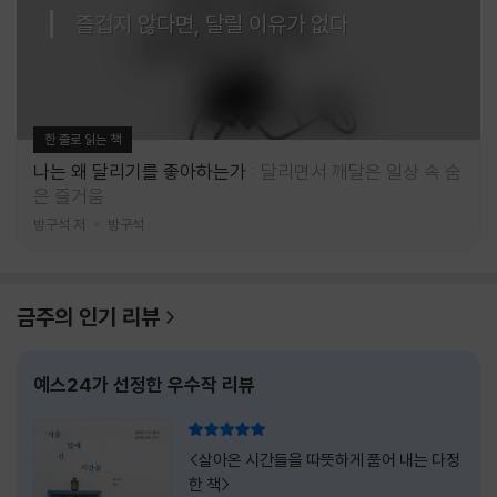
즐겁지 않다면, 달릴 이유가 없다
한 줄로 읽는 책
나는 왜 달리기를 좋아하는가
달리면서 깨달은 일상 속 숨
은 즐거움
방구석 저
방구석
금주의 인기 리뷰
예스24가 선정한 우수작 리뷰
리뷰 총점
<살아온 시간들을 따뜻하게 품어 내는 다정
한 책>