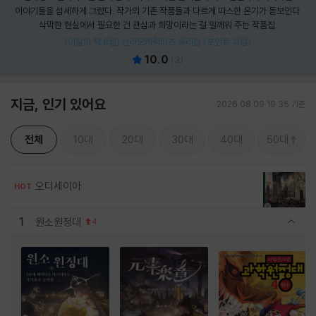
이야기들을 섬세하게 그렸다. 작가의 기존 작품들과 다르게 따스한 온기가 돋보인다.
삭막한 현실에서 필요한 건 관심과 희망이라는 걸 일깨워 주는 작품집.
[이달의 책 8월] 산리오캐릭터즈 유리컵 (포인트 차감)
10.0
(
3
)
지금, 인기 있어요
2026.08.09 19:35 기준
전체
10대
20대
30대
40대
50대
오디세이아
HOT
1
원소원정대
4
관련상품 보이기/감축