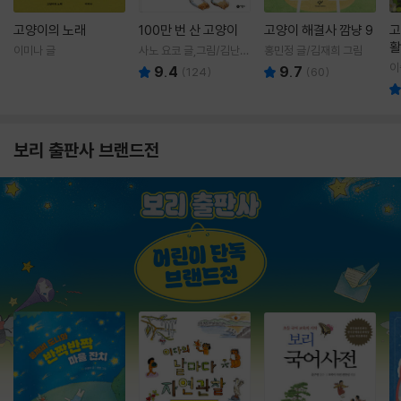
고양이의 노래
100만 번 산 고양이
고양이 해결사 깜냥 9
고
활
이미나 글
사노 요코 글,그림/김난주
홍민정 글/김재희 그림
렇
역
이
9.4
9.7
(
124
)
(
60
)
보리 출판사 브랜드전