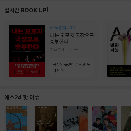
실시간 BOOK UP!
왜 ‘국장‘이냐고?
나는 오로지 국장으로
승부한다
문샘(문현철) 저
부키
국장에 올인한 문샘의 투
자 원칙
예스24 핫 이슈