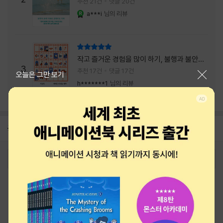
추천 21건
댓글 20건
a***i
님의 리뷰
YES마니아 : 로얄
리뷰 총점
작고 즐거운 경험을 많이 하기, 불행과 불안을
3
회피하지 말기, 그리고 좋은 사람을 많이 만나
추천 17건
댓글 17건
닫기
오늘은 그만 보기
기.
h*******1
님의 리뷰
공지
26년 NBCI 수상 안내
2026-08-01
로그인
최근 본 상품
주문/배송
고객센터 1544-3800
티켓 1544-6399
중고샵 1566-4295
eBook 1:1문의/채팅상담
예스이십사(주) 사업자 정보
이용약관
개인정보처리방침
청소년보호정책