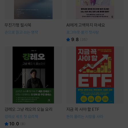
무진기행 필사북
AI에게 고백하지 마세요
손으로 읽고 쓰는 명작
로그아웃 불가 첫사랑
9.8
(
35
)
걍레오 그냥 레오의 오늘 요리
지금 꼭 사야 할 ETF
강레오 셰프 첫 요리책
돈이 몰리는 시장을 사라
10.0
(
8
)