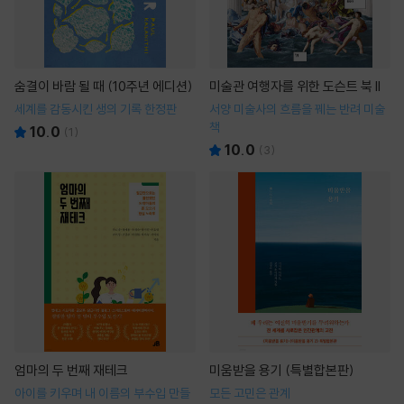
숨결이 바람 될 때 (10주년 에디션)
미술관 여행자를 위한 도슨트 북 II
세계를 감동시킨 생의 기록 한정판
서양 미술사의 흐름을 꿰는 반려 미술
책
10.0
(
1
)
10.0
(
3
)
엄마의 두 번째 재테크
미움받을 용기 (특별합본판)
아이를 키우며 내 이름의 부수입 만들
모든 고민은 관계