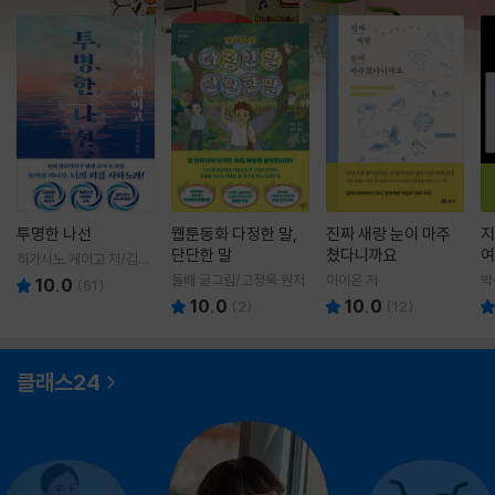
투명한 나선
웹툰동화 다정한 말,
진짜 새랑 눈이 마주
지
단단한 말
쳤다니까요
여
히가시노 게이고 저/김선
영 역
돌배 글그림/고정욱 원저
이이은 저
박
10.0
(
61
)
10.0
10.0
(
2
)
(
12
)
클래스24