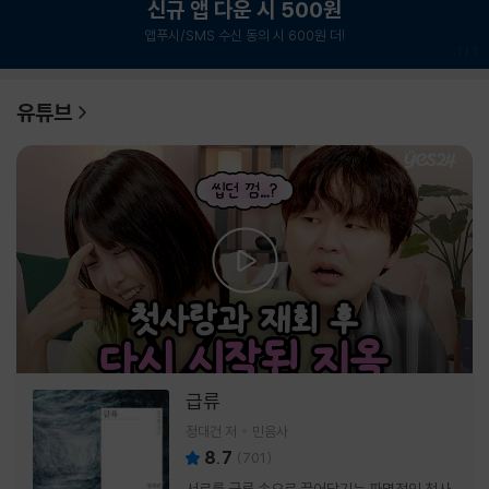
신규 앱 다운 시 500원
앱푸시/SMS 수신 동의 시 600원 더!
1
/
6
유튜브
급류
정대건 저
민음사
8.7
(
701
)