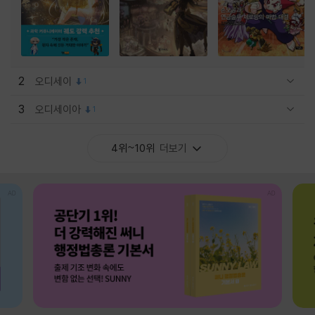
2
오디세이
1
관련상품 보이기/감축
3
오디세이아
1
관련상품 보이기/감축
4위~10위
더보기