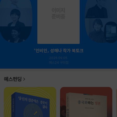
『인비인』 성해나 작가 북토크
2026.09.05.
예스24 구의점
예스펀딩