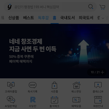
어린이
독후감
벤트
신상품
베스트
홈
국내도서
외국도서
중고샵
웰컴메뉴 모두보기
어린이
11
/
21
크레마클럽
독서기록
사은품
예스펀딩
클래스24
AI일문백답
리딩런
출석체크
혜택모음
매장안내