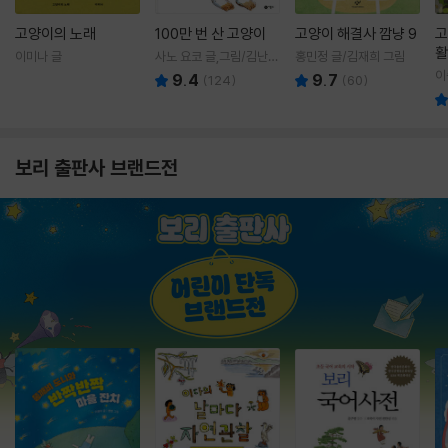
고양이의 노래
100만 번 산 고양이
고양이 해결사 깜냥 9
고
활
이미나 글
사노 요코 글,그림/김난주
홍민정 글/김재희 그림
렇
역
이
9.4
9.7
(
124
)
(
60
)
보리 출판사 브랜드전