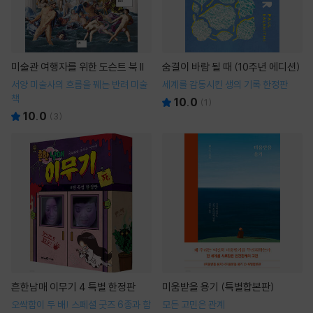
미술관 여행자를 위한 도슨트 북 II
숨결이 바람 될 때 (10주년 에디션)
서양 미술사의 흐름을 꿰는 반려 미술
세계를 감동시킨 생의 기록 한정판
책
10.0
(
1
)
10.0
(
3
)
흔한남매 이무기 4 특별 한정판
미움받을 용기 (특별합본판)
오싹함이 두 배! 스페셜 굿즈 6종과 함
모든 고민은 관계