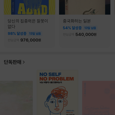
당신의 집중력은 잘못이
중국화하는 일본
없다
54% 달성중
13일 남음
98% 달성중
13일 남음
540,000
펀딩금액
원
976,000
펀딩금액
원
단독판매