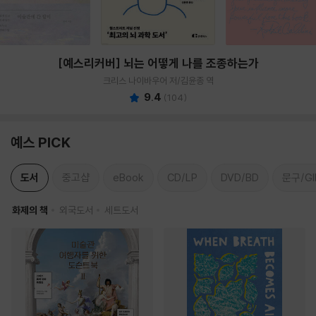
[예스리커버] 뇌는 어떻게 나를 조종하는가
크리스 나이바우어 저/김윤종 역
9.4
(
104
)
예스 PICK
도서
중고샵
eBook
CD/LP
DVD/BD
문구/GI
화제의 책
외국도서
세트도서