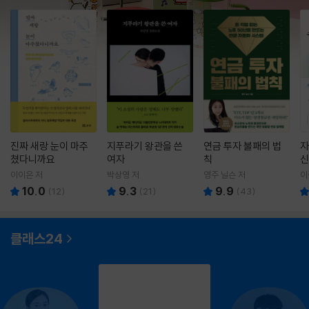
진짜 새랑 눈이 마주
지푸라기 왕관을 쓴
연금 투자 불패의 법
자
쳤다니까요
여자
칙
신
이이은 저
박상영 저
영주 닐슨 저
이
10.0
9.3
9.9
(
12
)
(
21
)
(
43
)
클래스24