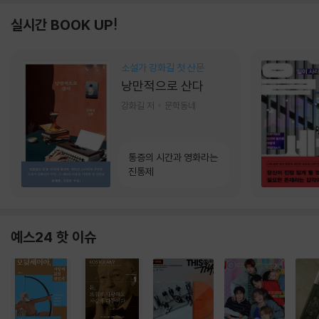
실시간 BOOK UP!
소설가 강화길 첫 산문
낭만적으로 산다
강화길 저
문학동네
통증의 시간과 영화라는
진통제
예스24 핫 이슈