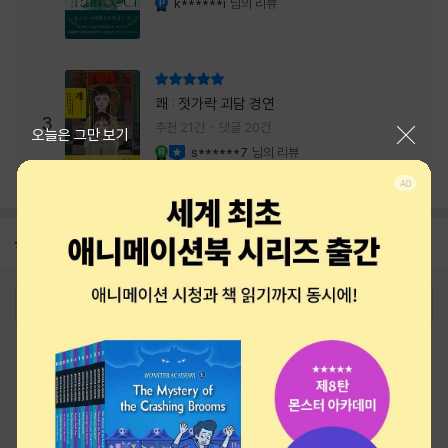
k******i
님의 리뷰
리뷰 총점
쾌 : 젓가락 괴담 경연
3
추천 21건
댓글 20건
닫기
오늘은 그만 보기
s******7
님의 리뷰
YES마니아 : 로얄
이달의 사락
공지
26년 NBCI 수상 안내
2026-08-01
로그인
최근 본 상품
주문/배송
고객센터 1544-3800
티켓 1544-6399
중고샵 1566-4295
eBook 1:1문의/채팅상담
예스이십사(주) 사업자 정보
이용약관
개인정보처리방침
청소년보호정책
PC버전
회사소개
거래처관계자께