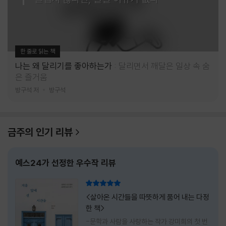
한 줄로 읽는 책
나는 왜 달리기를 좋아하는가
달리면서 깨달은 일상 속 숨
은 즐거움
방구석 저
방구석
금주의 인기 리뷰
예스24가 선정한 우수작 리뷰
리뷰 총점
<살아온 시간들을 따뜻하게 품어 내는 다정
한 책>
-문학과 사람을 사랑하는 작가 강미희의 첫 번