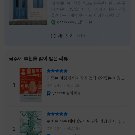
째 에세이북- 책을 덮고도 한동안 마음 깊은 곳
에 여운이 남았습니다. 누군가의 지나온 시간을
들려주는 에세이이면서도, 이상하리만치 읽는
사람 자신의 삶을 다시 돌아보게 만드는 책이었
d*******3
님의 리뷰
YES마니아 : 로얄
습니다. 그래서 이 책은 단순히 한 사람의 기록
으로 머물지 않고, 각자의 상처와 후회, 다 지나
새로보기
7/10
온 줄 알았던 마음의 결을 가만히 비추는 거울
처럼 다가왔습니다. 무엇보다 좋았던 점은 이
책이 큰 목소리로 삶의 답을 가르치려 하지 않
는다는 것, 대신 지나온 시간 속에서 비로소 알
금주에 추천을 많이 받은 리뷰
아차리게 되는 감정들, 놓아야 지켜지는 것들이
있고 무너지지 않는 것보다 다시 일어서는 일이
리뷰 총점
더 중요하다는 사실을 담담하게 보여줍니다. 그
인류는 이렇게 역사가 되었다 <인류는 어떻게
래서 읽는 내내 위로가 과장되지 않았고, 오히
1
역사가 되었나>
추천 24건
댓글 25건
려 그 절제된 진심 덕분에 더 오래 마음에 남았
y****n
님의 리뷰
YES마니아 : 플래티넘
습니다. 책 곳곳에
리뷰 총점
로버트 잭슨 베넷 《오염된 잔》, 가상의 제국이
주는 실감과 미스터리 사건의 치밀함이 이루어
2
추천 22건
댓글 18건
내는 최상의 시너지...
YES마니아 : 플래티넘