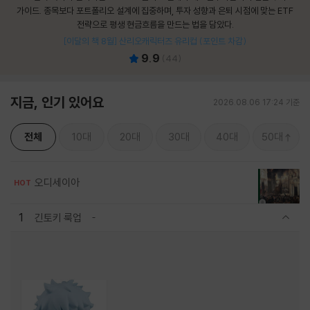
가이드. 종목보다 포트폴리오 설계에 집중하며, 투자 성향과 은퇴 시점에 맞는 ETF
전략으로 평생 현금흐름을 만드는 법을 담았다.
[이달의 책 8월] 산리오캐릭터즈 유리컵 (포인트 차감)
9.9
(
44
)
지금, 인기 있어요
2026.08.06 17:24 기준
전체
10대
20대
30대
40대
50대
오디세이아
HOT
1
긴토키 룩업
관련상품 보이기/감축