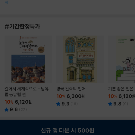
께
#기간한정특가
걸어서 세계속으로 - 남유
영국 건축의 언어
기분 좋은 일은
럽 동유럽 편
10
6,300
10
6,120
%
원
%
10
6,120
%
원
9.3
9.8
(
16
)
(
9
)
9.6
(
27
)
신규 앱 다운 시 500원