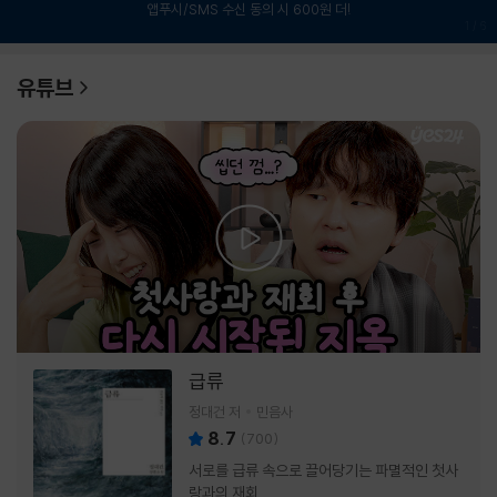
앱푸시/SMS 수신 동의 시 600원 더!
1
/
6
유튜브
급류
정대건 저
민음사
8.7
(
700
)
서로를 급류 속으로 끌어당기는 파멸적인 첫사
랑과의 재회