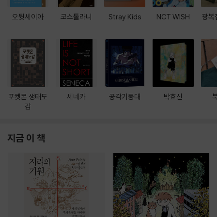
오뒷세이아
코스톨라니
Stray Kids
NCT WISH
광복
포켓몬 생태도
세네카
공각기동대
박효신
감
지금 이 책