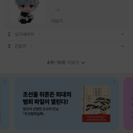
더보기
2
오디세이아
관련상품 보이기/감축
3
긴토키
관련상품 보이기/감축
4위~10위
더보기