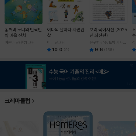
똥깨비 도니와 반짝반
이다의 날마다 자연관
보리 국어사전 (2025
조
짝 마을 잔치
찰
년 최신판)
수
이현아 글/핸짱 그림
이다 글그림
윤구병 감수/토박이 사전
정
편찬실 편
10.0
9.6
(
9
)
(
158
)
1
/
3
크레마클럽