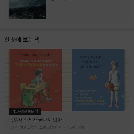
한 눈에 보는 책
카드뉴스로 보는 책
독후감 숙제가 끝나지 않아
누카가 미오 글/토티 그림/김지영 역
다산어린이