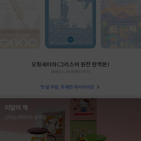
오뒷세이아(그리스어 원전 완역본)
호메로스 저/천병희 역 저
첫 달 무료, 무제한 독서라이프
이달의 책
산리오캐릭터즈 유리컵