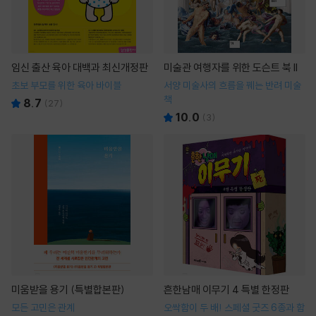
임신 출산 육아 대백과 최신개정판
미술관 여행자를 위한 도슨트 북 II
초보 부모를 위한 육아 바이블
서양 미술사의 흐름을 꿰는 반려 미술
책
8.7
(
27
)
10.0
(
3
)
미움받을 용기 (특별합본판)
흔한남매 이무기 4 특별 한정판
모든 고민은 관계
오싹함이 두 배! 스페셜 굿즈 6종과 함