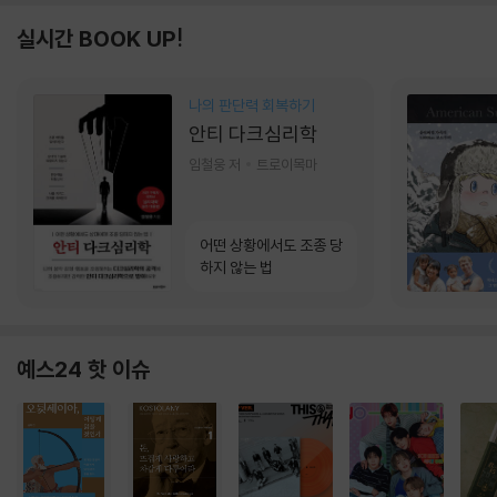
실시간 BOOK UP!
나의 판단력 회복하기
안티 다크심리학
임철웅 저
트로이목마
어떤 상황에서도 조종 당
하지 않는 법
예스24 핫 이슈