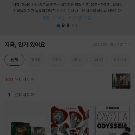
시대, 팬덤이라는 종교를 만드는 설계자와 열혈 신도, 음모론자까지. 입체적
인물들과 작가 특유의 대담한 시선이 만나 새로운 서사의 정점을 선보인다.
양장 누드 제본 노트 (포인트차감)
9.8
(
24
)
지금, 인기 있어요
2026.08.08 07:21 기준
전체
10대
20대
30대
40대
50대
오디세이아
HOT
1
오디세이아
관련상품 보이기/감축