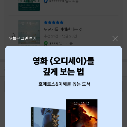
k******i
님의 리뷰
리뷰 총점
누군가를 이해한다는 것
3
추천 21건
댓글 20건
닫기
오늘은 그만 보기
a***i
님의 리뷰
YES마니아 : 로얄
공지
8월 신용카드 무이자할부 안내
2026-08-01
로그인
최근 본 상품
주문/배송
고객센터 1544-3800
티켓 1544-6399
중고샵 1566-4295
eBook 1:1문의/채팅상담
예스이십사(주) 사업자 정보
이용약관
개인정보처리방침
청소년보호정책