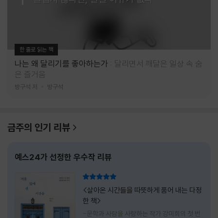
한 줄로 읽는 책
나는 왜 달리기를 좋아하는가
달리면서 깨달은 일상 속 숨
은 즐거움
방구석 저
방구석
금주의 인기 리뷰
예스24가 선정한 우수작 리뷰
리뷰 총점
<살아온 시간들을 따뜻하게 품어 내는 다정
한 책>
-문학과 사람을 사랑하는 작가 강미희의 첫 번