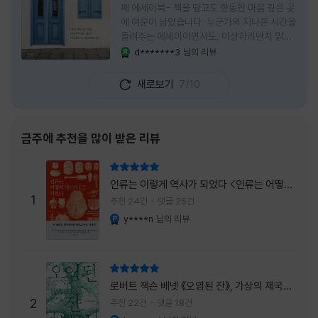
째 에세이북- 책을 덮고도 한동안 마음 깊은 곳
에 여운이 남았습니다. 누군가의 지나온 시간을
들려주는 에세이이면서도, 이상하리만치 읽는
사람 자신의 삶을 다시 돌아보게 만드는 책이었
d*******3
님의 리뷰
YES마니아 : 로얄
습니다. 그래서 이 책은 단순히 한 사람의 기록
으로 머물지 않고, 각자의 상처와 후회, 다 지나
새로보기
7/10
온 줄 알았던 마음의 결을 가만히 비추는 거울
처럼 다가왔습니다. 무엇보다 좋았던 점은 이
책이 큰 목소리로 삶의 답을 가르치려 하지 않
는다는 것, 대신 지나온 시간 속에서 비로소 알
금주에 추천을 많이 받은 리뷰
아차리게 되는 감정들, 놓아야 지켜지는 것들이
있고 무너지지 않는 것보다 다시 일어서는 일이
리뷰 총점
더 중요하다는 사실을 담담하게 보여줍니다. 그
인류는 이렇게 역사가 되었다 <인류는 어떻게
래서 읽는 내내 위로가 과장되지 않았고, 오히
1
역사가 되었나>
추천 24건
댓글 25건
려 그 절제된 진심 덕분에 더 오래 마음에 남았
y****n
님의 리뷰
YES마니아 : 플래티넘
습니다. 책 곳곳에
리뷰 총점
로버트 잭슨 베넷 《오염된 잔》, 가상의 제국이
주는 실감과 미스터리 사건의 치밀함이 이루어
2
추천 22건
댓글 18건
내는 최상의 시너지...
YES마니아 : 플래티넘