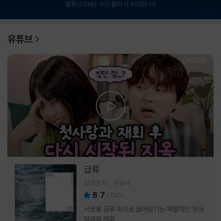
앱푸시/SMS 수신 동의 시 600원 더!
1
/
6
유튜브
급류
정대건 저
민음사
8.7
(
700
)
서로를 급류 속으로 끌어당기는 파멸적인 첫사
랑과의 재회