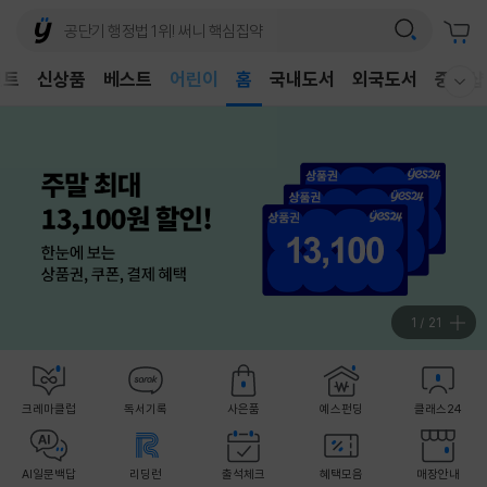
어린이
벤트
신상품
베스트
독후감
홈
국내도서
외국도서
중고샵
웰컴메뉴 모두보기
어린이
1
/
21
크레마클럽
독서기록
사은품
예스펀딩
클래스24
AI일문백답
리딩런
출석체크
혜택모음
매장안내