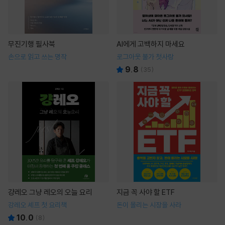
무진기행 필사북
AI에게 고백하지 마세요
손으로 읽고 쓰는 명작
로그아웃 불가 첫사랑
9.8
(
35
)
걍레오 그냥 레오의 오늘 요리
지금 꼭 사야 할 ETF
강레오 셰프 첫 요리책
돈이 몰리는 시장을 사라
10.0
(
8
)