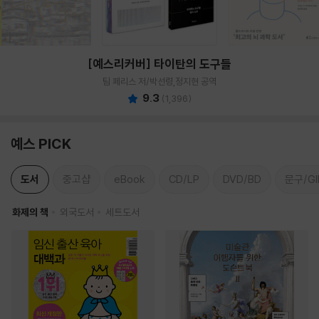
[예스리커버] 타이탄의 도구들
팀 페리스 저/박선령,정지현 공역
9.3
(
1,396
)
예스 PICK
도서
중고샵
eBook
CD/LP
DVD/BD
문구/GI
화제의 책
외국도서
세트도서