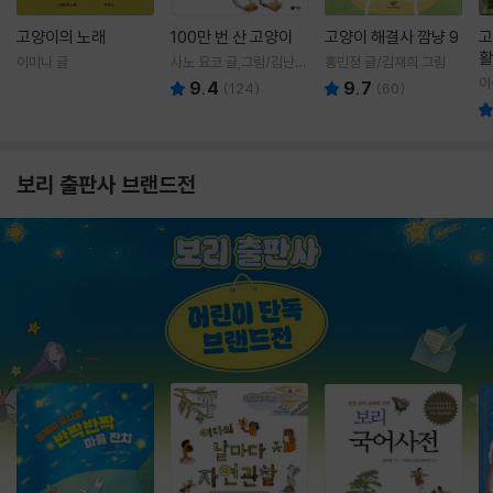
고양이의 노래
100만 번 산 고양이
고양이 해결사 깜냥 9
고
활
이미나 글
사노 요코 글,그림/김난주
홍민정 글/김재희 그림
렇
역
이
9.4
9.7
(
124
)
(
60
)
보리 출판사 브랜드전