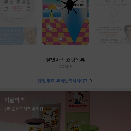
살인자의 쇼핑목록
강지영 저
첫 달 무료, 무제한 독서라이프
이달의 책
산리오캐릭터즈 유리컵