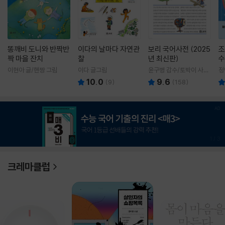
똥깨비 도니와 반짝반
이다의 날마다 자연관
보리 국어사전 (2025
조
짝 마을 잔치
찰
년 최신판)
수
이현아 글/핸짱 그림
이다 글그림
윤구병 감수/토박이 사전
정
편찬실 편
10.0
9.6
(
9
)
(
158
)
1
/
3
크레마클럽