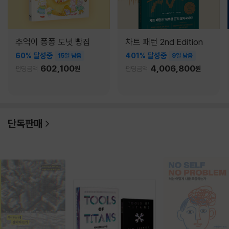
추억이 퐁퐁 도넛 빵집
차트 패턴 2nd Edition
60% 달성중
401% 달성중
15일 남음
9일 남음
602,100
4,006,800
펀딩금액
원
펀딩금액
원
단독판매