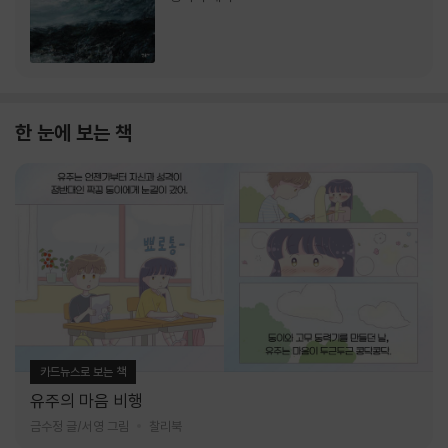
한 눈에 보는 책
카드뉴스로 보는 책
유주의 마음 비행
금수정 글/서영 그림
찰리북