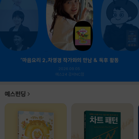
『마음요리 2』차영경 작가와의 만남 & 독후 활동
2026.09.05.
예스24 강서NC점
예스펀딩