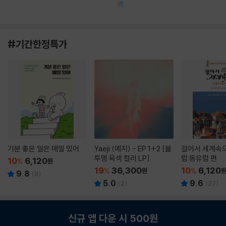
께
#기간한정특가
기분 좋은 일은 매일 있어
Yaeji (예지) - EP 1+2 [불
걸어서 세계속으
투명 옥색 컬러 LP]
럽 동유럽 편
10
6,120
%
원
19
36,300
10
6,120
%
원
%
9.8
(
9
)
5.0
9.6
(
2
)
(
27
)
신규 앱 다운 시 500원