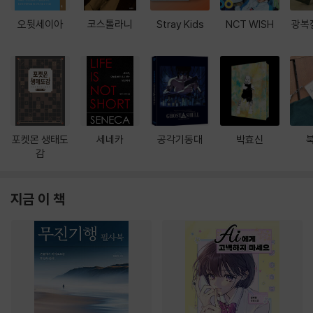
오뒷세이아
코스톨라니
Stray Kids
NCT WISH
광복
포켓몬 생태도
세네카
공각기동대
박효신
감
지금 이 책