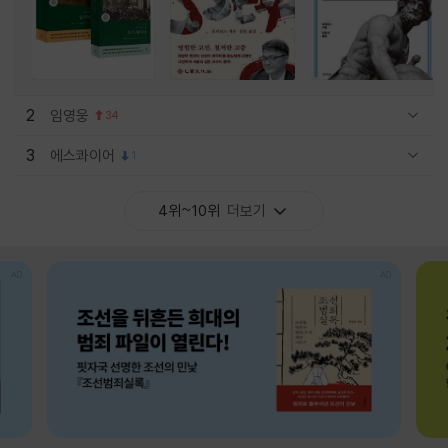
2
임영웅
34
관련상품 보이기/감축
3
에스콰이어
1
관련상품 보이기/감축
4위~10위
더보기