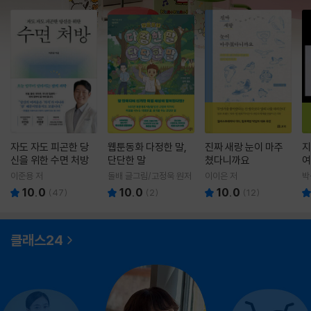
자도 자도 피곤한 당
웹툰동화 다정한 말,
진짜 새랑 눈이 마주
지
신을 위한 수면 처방
단단한 말
쳤다니까요
여
이준용 저
돌배 글그림/고정욱 원저
이이은 저
박
10.0
10.0
10.0
(
47
)
(
2
)
(
12
)
클래스24