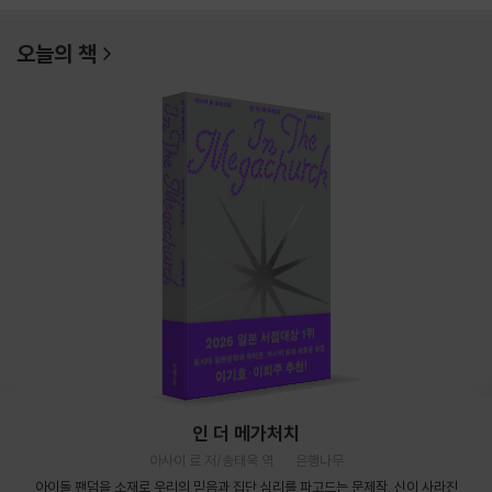
오늘의 책
인 더 메가처치
아사이 료 저/송태욱 역
은행나무
아이돌 팬덤을 소재로 우리의 믿음과 집단 심리를 파고드는 문제작. 신이 사라진