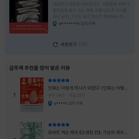
제공받고 작성한 리뷰입니다 사람들이 저마다
등껍질을 달고 사는 세계, 교통사고 후 천사를
만난 남자, 고인이 남긴 영상이 재생되는 장례
식장에서 똥을 싼 개. 이 책에는 몇 줄만 읽어도
w*******9
님의 리뷰
YES마니아 : 로얄
그다음 장면이 궁금해지는 이야기들이 가득하
다. 한 편만 읽고 덮으려 했는데, 다음 이야기로
넘어가 있었다. 소설을 읽으면서 잘 만든 단편
새로보기
1/10
애니메이션 여러 편을 차례로 보는 기분이 들었
다. (이건 저자가 픽사 애니메이터라는 소개 글
을 봐서 더 그렇게 생각했을 수도 있다.) 장면은
선명하게 그려졌고, 한 편이 끝날 때마다 질문
금주에 추천을 많이 받은 리뷰
이 뒤따라왔다. 감출 수 없는 세계는 더 다정할
까 「등껍질」의 세계에서 사람들은 저마다 다른
리뷰 총점
등껍질을 달고 살아간다. 몸의 일부이면서 한
인류는 이렇게 역사가 되었다 <인류는 어떻게
사람을 표현하는 수단
1
역사가 되었나>
추천 24건
댓글 25건
y****n
님의 리뷰
YES마니아 : 플래티넘
리뷰 총점
로버트 잭슨 베넷 《오염된 잔》, 가상의 제국이