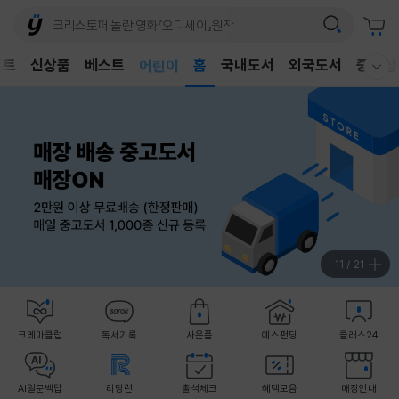
벤트
신상품
베스트
어린이
홈
국내도서
외국도서
중고샵
웰컴메뉴 모두보기
독후감
어린이
11
/
21
크레마클럽
독서기록
사은품
예스펀딩
클래스24
AI일문백답
리딩런
출석체크
혜택모음
매장안내