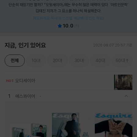
단순히 재밌기만 할까? 『오뒷세이아』에는 무수히 많은 매력이 있다. '아트인문학'
김태진 저자가 그 요소를 하나씩 해설해준다.
제로퍼제로 독서대/스트랩 에코백(포인트 차감)
10.0
(
1
)
지금, 인기 있어요
2026.08.07 20:57 기준
전체
10대
20대
30대
40대
50대
오디세이아
HOT
1
에스콰이어
관련상품 보이기/감축