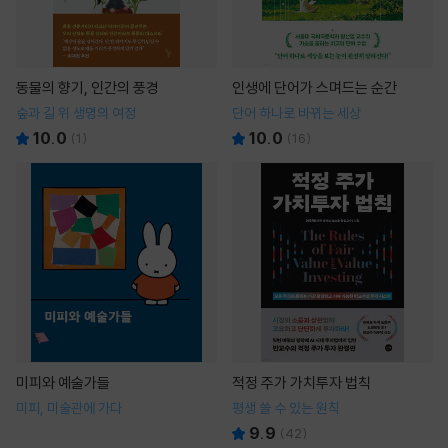
동물의 향기, 인간의 풍경
인생에 단어가 스며드는 순간
숲과 길 위 생명의 여정
단어 하나로 바뀌는 세상
10.0
10.0
(
1
)
(
16
)
미피와 예술가들
적정 주가 가치투자 법칙
미피, 미술관에 가다
평생 쓸 수 있는 원칙
9.9
(
42
)