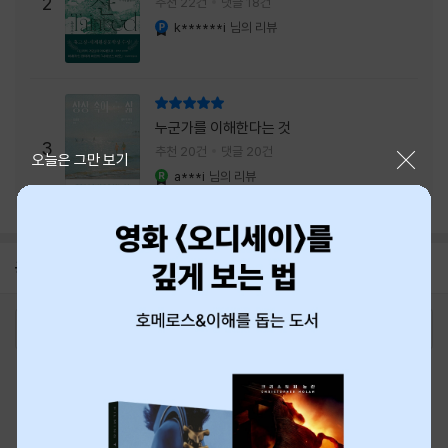
주는 실감과 미스터리 사건의 치밀함이 이루어
2
추천 22건
댓글 18건
내는 최상의 시너지...
k******i
님의 리뷰
YES마니아 : 플래티넘
리뷰 총점
누군가를 이해한다는 것
3
추천 20건
댓글 20건
닫기
오늘은 그만 보기
a***i
님의 리뷰
YES마니아 : 로얄
공지
8월 신용카드 무이자할부 안내
2026-08-01
로그인
최근 본 상품
주문/배송
고객센터 1544-3800
티켓 1544-6399
중고샵 1566-4295
eBook 1:1문의/채팅상담
예스이십사(주) 사업자 정보