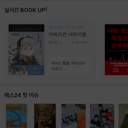
실시간 BOOK UP!
올리버쌤 가족 로드무비
아메리칸 서바이벌
올리버 그랜트,정다운 저
21세기북스
텍사스 탈출, 미네소타
이주기
예스24 핫 이슈