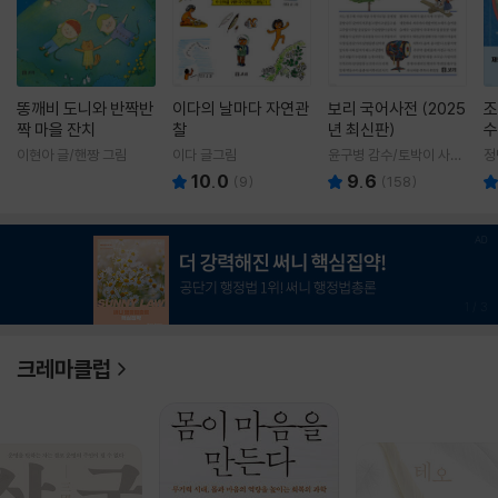
똥깨비 도니와 반짝반
이다의 날마다 자연관
보리 국어사전 (2025
조
짝 마을 잔치
찰
년 최신판)
수
이현아 글/핸짱 그림
이다 글그림
윤구병 감수/토박이 사전
정
편찬실 편
10.0
9.6
(
9
)
(
158
)
1
/
3
크레마클럽