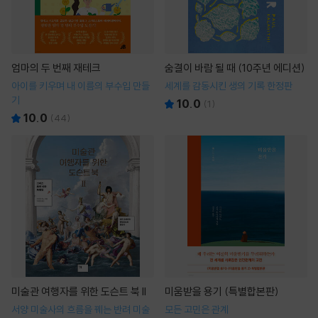
엄마의 두 번째 재테크
숨결이 바람 될 때 (10주년 에디션)
아이를 키우며 내 이름의 부수입 만들
세계를 감동시킨 생의 기록 한정판
기
10.0
(
1
)
10.0
(
44
)
미술관 여행자를 위한 도슨트 북 II
미움받을 용기 (특별합본판)
서양 미술사의 흐름을 꿰는 반려 미술
모든 고민은 관계