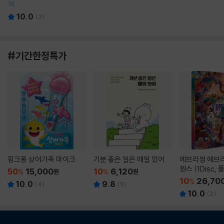
책
10.0
(
3
)
#기간한정특가
핑크퐁 상어가족 마이크
기분 좋은 일은 매일 있어
에브리씽 에브리
원스 (1Disc,
50
15,000
10
6,120
%
원
%
원
판) : 블루레이
10
26,70
%
10.0
9.8
(
4
)
(
9
)
10.0
(
2
)