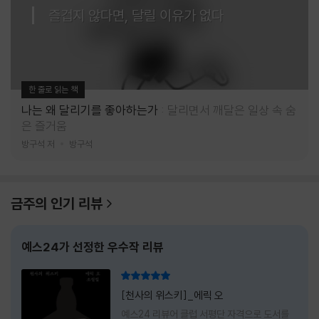
즐겁지 않다면, 달릴 이유가 없다
한 줄로 읽는 책
나는 왜 달리기를 좋아하는가
달리면서 깨달은 일상 속 숨
은 즐거움
방구석 저
방구석
금주의 인기 리뷰
예스24가 선정한 우수작 리뷰
리뷰 총점
[천사의 위스키]_에릭 오
예스24 리뷰어 클럽 서평단 자격으로 도서를