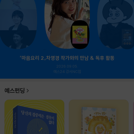
『마음요리 2』차영경 작가와의 만남 & 독후 활동
2026.09.05.
예스24 강서NC점
예스펀딩