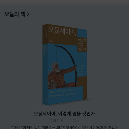
오늘의 책
오뒷세이아, 어떻게 읽을 것인가
김태진 저
민음사
호메로스가 남긴 걸작 『일리아스』와 『오뒷세이아』. 『오뒷세이아』가 더 재밌다.