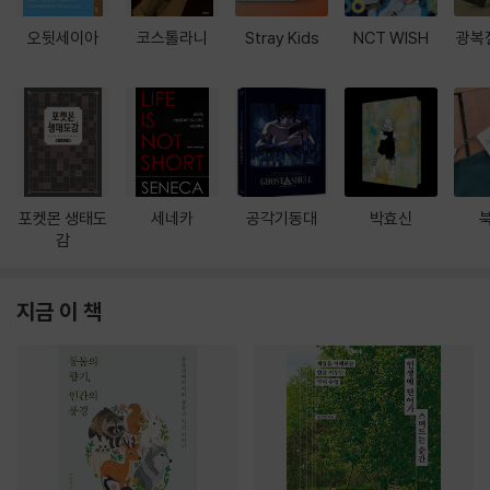
오뒷세이아
코스톨라니
Stray Kids
NCT WISH
광복
포켓몬 생태도
세네카
공각기동대
박효신
감
지금 이 책