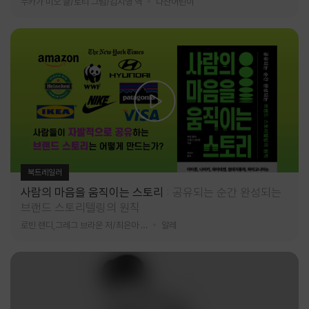
누카가 미오 글/토티 그림/김지영 역
다산어린이
북트레일러
사람의 마음을 움직이는 스토리
공유되는 순간 완성되는
브랜드 스토리텔링의 원칙
로빈 랜디,그레그 브라운 저/최은아 역
알레