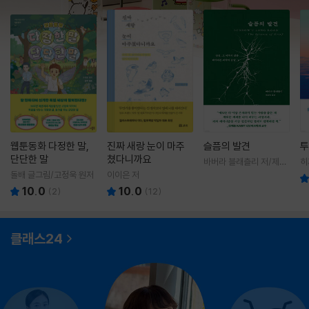
웹툰동화 다정한 말,
진짜 새랑 눈이 마주
슬픔의 발견
투
단단한 말
쳤다니까요
바버라 블래츨리 저/제효
히
영 역
영
돌배 글그림/고정욱 원저
이이은 저
10.0
10.0
(
2
)
(
12
)
클래스24