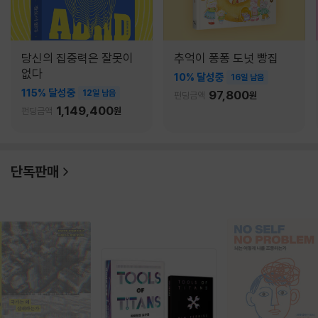
당신의 집중력은 잘못이
추억이 퐁퐁 도넛 빵집
없다
10% 달성중
16일 남음
115% 달성중
12일 남음
97,800
펀딩금액
원
1,149,400
펀딩금액
원
단독판매