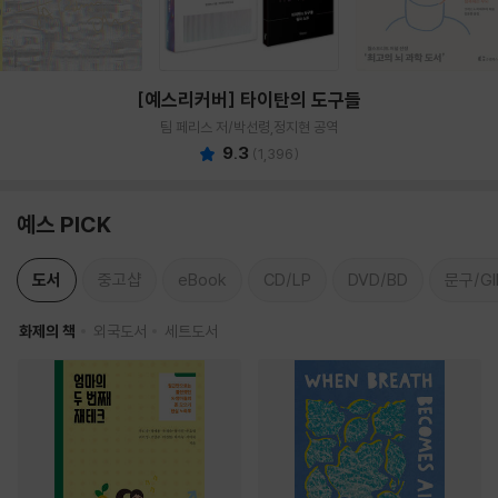
[예스리커버] 타이탄의 도구들
팀 페리스 저/박선령,정지현 공역
9.3
(
1,396
)
예스 PICK
도서
중고샵
eBook
CD/LP
DVD/BD
문구/GI
화제의 책
외국도서
세트도서