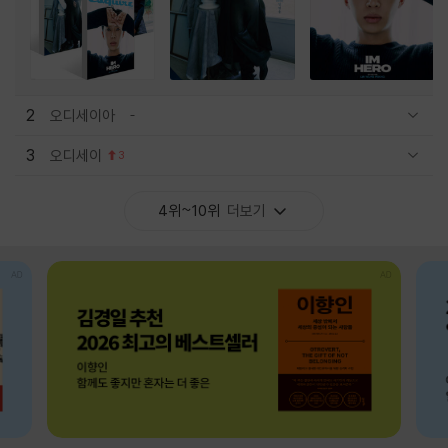
2
오디세이아
관련상품 보이기/감축
3
오디세이
3
관련상품 보이기/감축
4위~10위
더보기