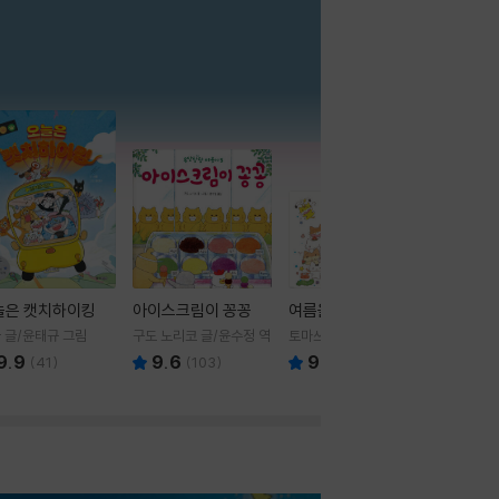
더보기
늘은 캣치하이킹
아이스크림이 꽁꽁
여름을 부탁해
 글/윤태규 그림
구도 노리코 글/윤수정 역
토마쓰리 글그림
9.9
9.6
9.8
(
41
)
(
103
)
(
24
)