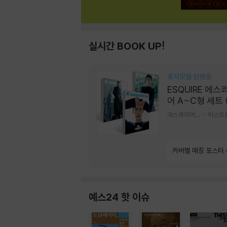
실시간 BOOK UP!
표지모델 임영웅
ESQUIRE 에스
어 A~C형 세트 
간) : 9월 [2026
에스콰이어편집부 편
허스트
커버별 매칭 포스터
예스24 핫 이슈