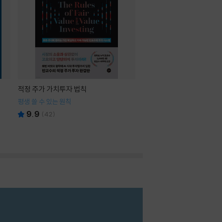
적정 주가 가치투자 법칙
평생 쓸 수 있는 원칙
9.9
(
42
)