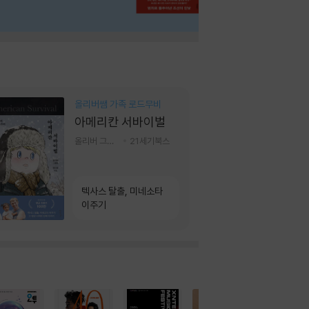
올리버쌤 가족 로드무비
아메리칸 서바이벌
올리버 그랜트,정다운 저
21세기북스
텍사스 탈출, 미네소타
이주기