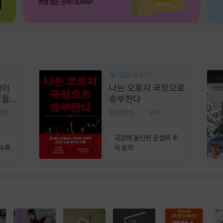
왜 ‘국장‘이냐고?
콰이
나는 오로지 국장으로
(월
승부한다
]
중앙
문샘(문현철) 저
부키
국장에 올인한 문샘의 투
 수록
자 원칙