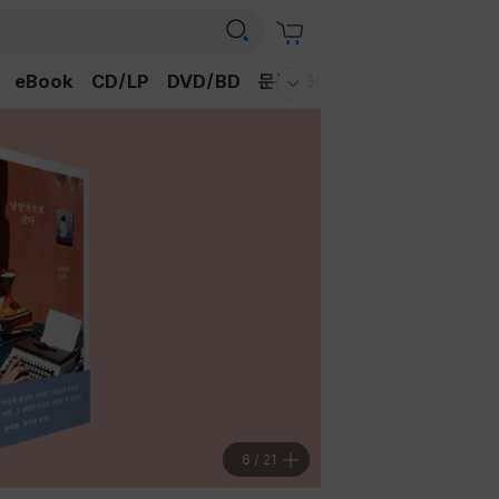
eBook
CD/LP
DVD/BD
문구/GIFT
티켓
채널예스
웰컴메뉴 모두보기
7
/
21