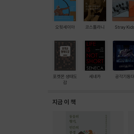
오뒷세이아
코스톨라니
Stray Kid
포켓몬 생태도
세네카
공각기동
감
지금 이 책