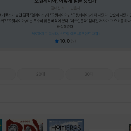
오뒷세이아, 어떻게 읽을 것인가
김태진 저
민음사
메로스가 남긴 걸작 『일리아스』와 『오뒷세이아』. 『오뒷세이아』가 더 재밌다. 단순히 재밌기만
까? 『오뒷세이아』에는 무수히 많은 매력이 있다. '아트인문학' 김태진 저자가 그 요소를 하
해설해준다.
제로퍼제로 독서대/스트랩 에코백(포인트 차감)
10.0
(
2
)
20대
30대