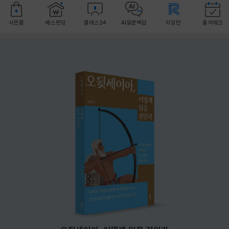
사은품
예스펀딩
클래스24
AI일문백답
리딩런
출석체크