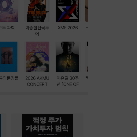
오투 과학
이승철전국투
XMF 2026
크레마 이북 리
방학에는 
어
더기
포터
름의문장들
2026 AKMU
이은결 30주
뚝딱! AI 3대장
이달의 인
CONCERT
년 [ONE OF
과
ONE]