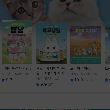
고양이 해결사 깜냥 9
고양이 제제의 학교생
모두의 수영장
오
활 1 : 초등학생이 이
홍민정 글/김재희 그림
신현경 글/노예지 그림
서율
렇게 힘들 줄이야
이승민 글/온수 그림
9.7
10.0
(
60
)
(
126
)
9.9
(
27
)