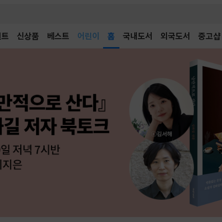
어린이
벤트
신상품
베스트
독후감
홈
국내도서
외국도서
중고샵
어린이