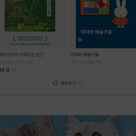
생에 단어가 스며드는 순간
미피와 예술가들
 하나로 바뀌는 세상
미피, 미술관에 가다
10.0
(
16
)
새로보기
1/3