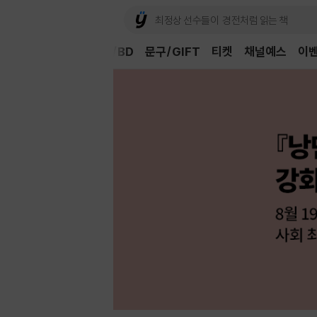
Book
CD/LP
DVD/BD
문구/GIFT
티켓
채널예스
이