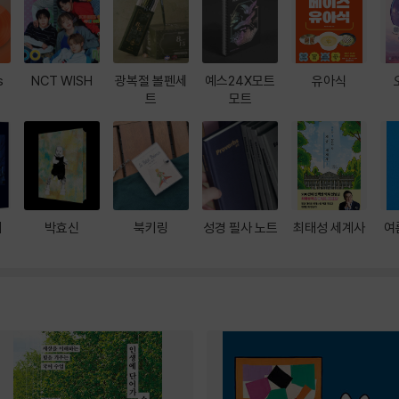
s
NCT WISH
광복절 볼펜세
예스24X모트
유아식
트
모트
대
박효신
북키링
성경 필사 노트
최태성 세계사
여