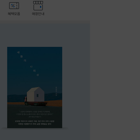
혜택모음
매장안내