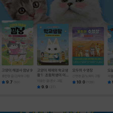
고양이 해결사 깜냥 9
고양이 제제의 학교생
모두의 수영장
오
활 1 : 초등학생이 이
홍민정 글/김재희 그림
신현경 글/노예지 그림
서율
렇게 힘들 줄이야
이승민 글/온수 그림
9.7
10.0
(
60
)
(
126
)
9.9
(
27
)