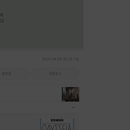
명의
짧고
2026.08.09 00:26 기준
40대
50대
관련상품 보이기/감축