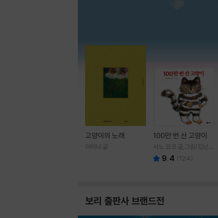
고양이의 노래
100만 번 산 고양이
이미나 글
사노 요코 글,그림/김난주
역
9.4
(
124
)
보리 출판사 브랜드전