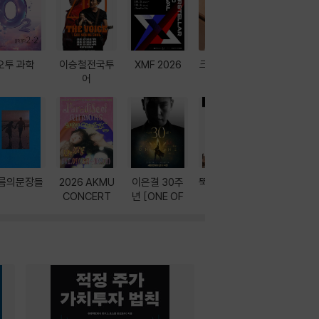
오투 과학
이승철전국투
XMF 2026
크레마 이북 리
방학에는 
어
더기
포터
름의문장들
2026 AKMU
이은결 30주
뚝딱! AI 3대장
이달의 인
CONCERT
년 [ONE OF
과
ONE]