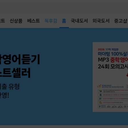
어린이
독후감
벤트
신상품
베스트
홈
국내도서
외국도서
중고샵
어린이