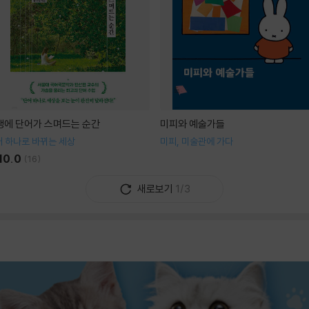
생에 단어가 스며드는 순간
미피와 예술가들
 하나로 바뀌는 세상
미피, 미술관에 가다
10.0
(
16
)
새로보기
1/3