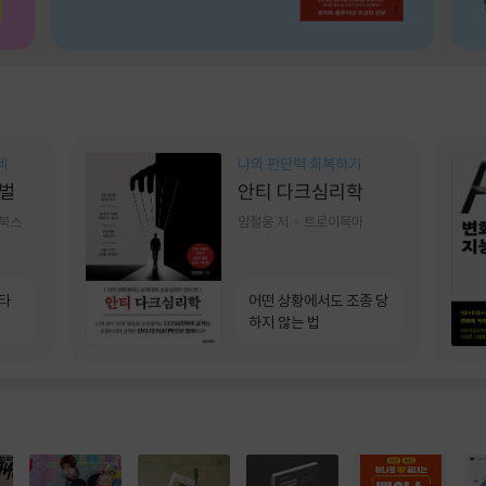
비
나의 판단력 회복하기
벌
안티 다크심리학
기북스
임철웅 저
트로이목마
소타
어떤 상황에서도 조종 당
하지 않는 법