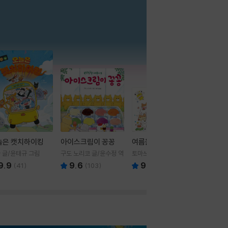
더보기
늘은 캣치하이킹
아이스크림이 꽁꽁
여름을 부탁해
 글/윤태규 그림
구도 노리코 글/윤수정 역
토마쓰리 글그림
9.9
9.6
9.8
(
41
)
(
103
)
(
24
)