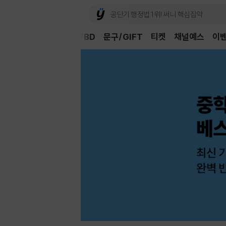
Book
CD/LP
DVD/BD
문구/GIFT
티켓
채널예스
이