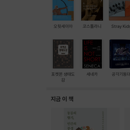
오뒷세이아
코스톨라니
Stray Kid
포켓몬 생태도
세네카
공각기동
감
지금 이 책