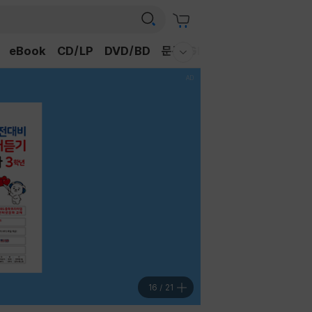
eBook
CD/LP
DVD/BD
문구/GIFT
티켓
채널예스
웰컴메뉴 모두보기
16
/
21