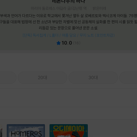
레몬나무의 바다
마리아 돌로레스 아길라 글/김난령 역
밝은미래
부색과 언어가 다르다는 이유로 학교에서 쫓겨난 열두 살 로베르토와 멕시코계 아이들. 75
구들을 대표해 법정에 선 한 소년과 부당한 차별에 맞선 공동체의 실화를 한 편의 시를 읽듯 
리듬감 있는 문장으로 풀어낸 운문 소설.
[단독] 독서집게 / L홀더 / 여름 담요 / 무지 노트 (포인트차감)
10.0
(
16
)
20대
30대