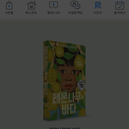
사은품
예스펀딩
클래스24
AI일문백답
리딩런
출석체크