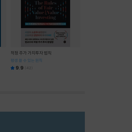
적정 주가 가치투자 법칙
평생 쓸 수 있는 원칙
9.9
(
42
)