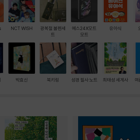
s
NCT WISH
광복절 볼펜세
예스24X모트
유아식
트
모트
대
박효신
북키링
성경 필사 노트
최태성 세계사
여