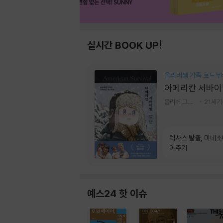
실시간 BOOK UP!
올리버쌤 가족 로드무
아메리칸 서바이
올리버 그랜트,정다운 저
21세
텍사스 탈출, 미네
이주기
예스24 핫 이슈