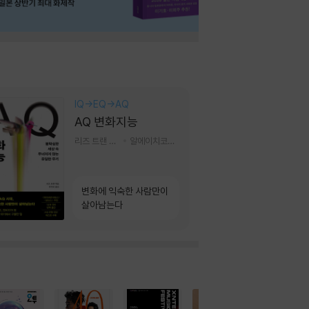
IQ→EQ→AQ
AQ 변화지능
리즈 트랜 저/한미선 역
알에이치코리아(RHK)
변화에 익숙한 사람만이
살아남는다