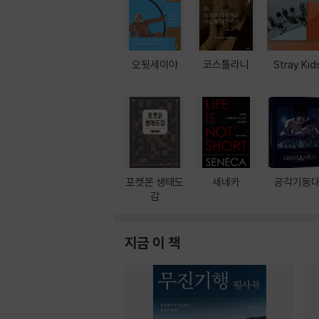
오뒷세이아
코스톨라니
Stray Kid
포켓몬 생태도
세네카
공각기동
감
지금 이 책