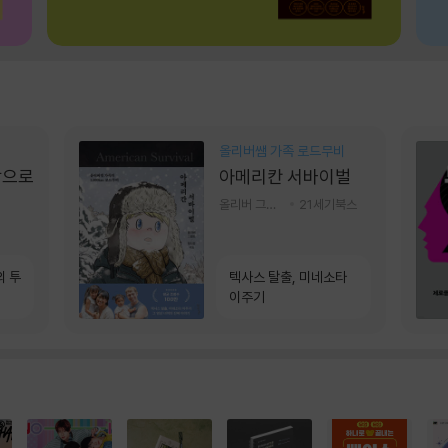
올리버쌤 가족 로드무비
장으로
아메리칸 서바이벌
올리버 그랜트,정다운 저
21세기북스
의 투
텍사스 탈출, 미네소타
이주기