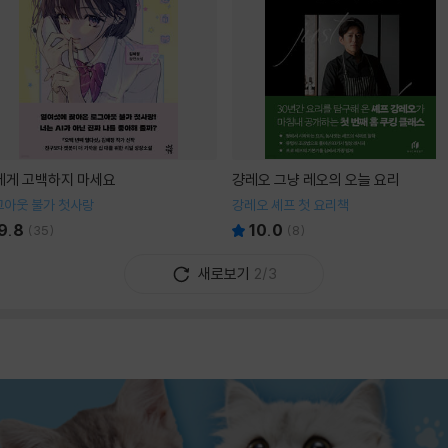
I에게 고백하지 마세요
걍레오 그냥 레오의 오늘 요리
그아웃 불가 첫사랑
강레오 셰프 첫 요리책
9.8
10.0
(
35
)
(
8
)
새로보기
2/3