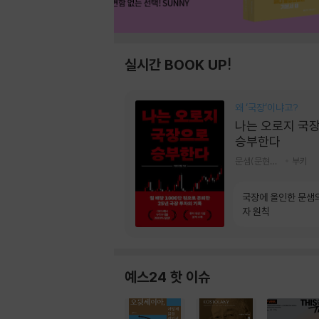
실시간 BOOK UP!
왜 ‘국장‘이냐고?
나는 오로지 국
승부한다
문샘(문현철) 저
부키
국장에 올인한 문샘
자 원칙
예스24 핫 이슈