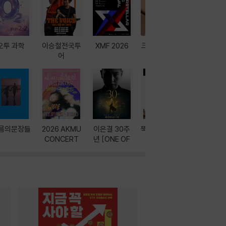
오투 과학
이승철전국투
XMF 2026
크레마 이북 리
방학에는 
어
더기
포터
름의문장들
2026 AKMU
이은결 30주
뚝딱! AI 3대장
이달의 인
CONCERT
년 [ONE OF
과
ONE]