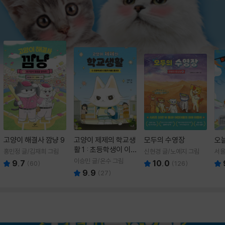
고양이 해결사 깜냥 9
고양이 제제의 학교생
모두의 수영장
오
활 1 : 초등학생이 이
홍민정 글/김재희 그림
신현경 글/노예지 그림
서율
렇게 힘들 줄이야
이승민 글/온수 그림
9.7
10.0
(
60
)
(
126
)
9.9
(
27
)