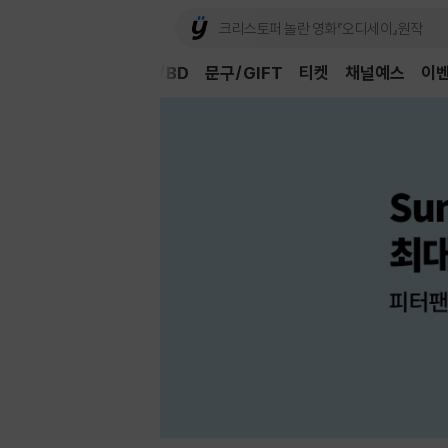
Book
CD/LP
DVD/BD
문구/GIFT
티켓
채널예스
이