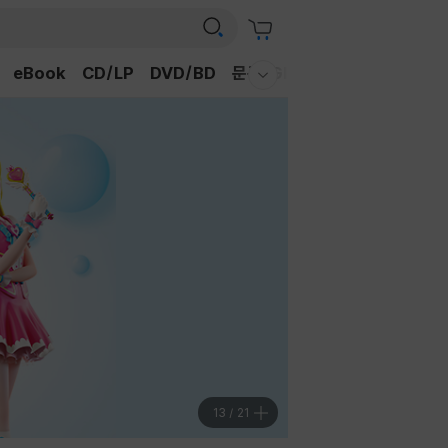
eBook
CD/LP
DVD/BD
문구/GIFT
티켓
채널예스
웰컴메뉴 모두보기
13
/
21