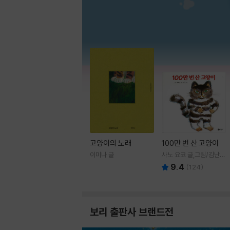
고양이의 노래
100만 번 산 고양이
이미나 글
사노 요코 글,그림/김난주
역
9.4
(
124
)
보리 출판사 브랜드전