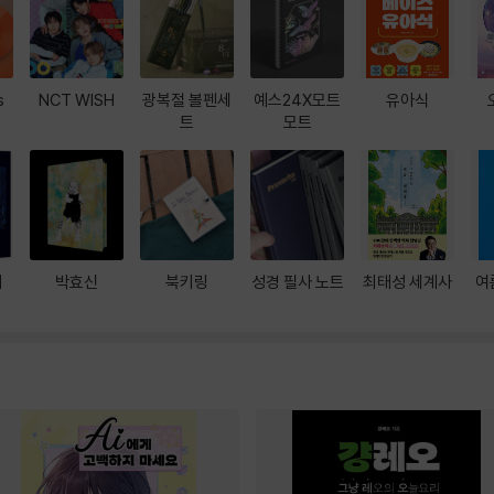
s
NCT WISH
광복절 볼펜세
예스24X모트
유아식
트
모트
대
박효신
북키링
성경 필사 노트
최태성 세계사
여