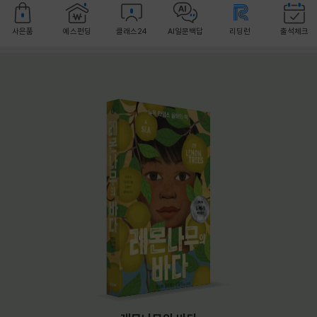
사은품
예스펀딩
클래스24
AI일문백답
리딩런
출석체크