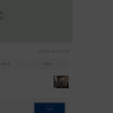
명의
짧고
2026.08.08 15:19 기준
40대
50대
관련상품 보이기/감축