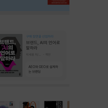
구매 장면을 선점하라
브랜드, AI의 언어로
말하라
박세용 저/정진호 그림
책만
AEO와 GEO로 설계하
는 브랜딩