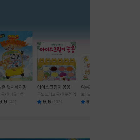
더보기
늘은 캣치하이킹
아이스크림이 꽁꽁
여름을 부탁해
 글/윤태규 그림
구도 노리코 글/윤수정 역
토마쓰리 글그림
9.9
9.6
9.8
(
41
)
(
103
)
(
24
)