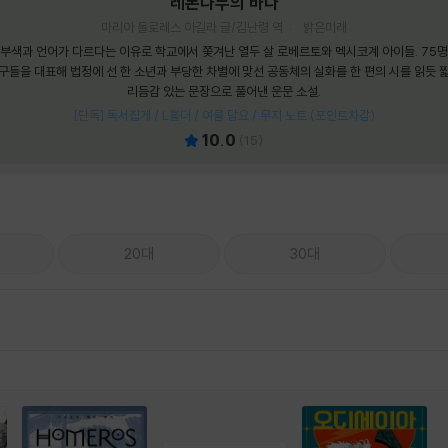
레몬나무의 바다
마리아 돌로레스 아길라 글/김난령 역
밝은미래
부색과 언어가 다르다는 이유로 학교에서 쫓겨난 열두 살 로베르토와 멕시코계 아이들. 75
구들을 대표해 법정에 선 한 소년과 부당한 차별에 맞선 공동체의 실화를 한 편의 시를 읽듯 
리듬감 있는 문장으로 풀어낸 운문 소설.
[단독] 독서집게 / L홀더 / 여름 담요 / 무지 노트 (포인트차감)
10.0
(
15
)
20대
30대