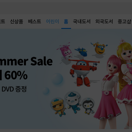
어린이
벤트
신상품
베스트
독후감
홈
국내도서
외국도서
중고샵
어린이