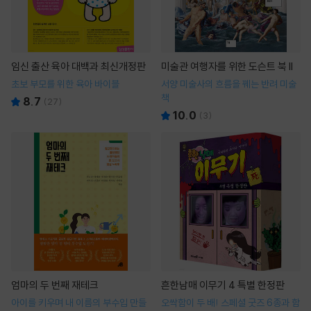
임신 출산 육아 대백과 최신개정판
미술관 여행자를 위한 도슨트 북 II
초보 부모를 위한 육아 바이블
서양 미술사의 흐름을 꿰는 반려 미술
책
8.7
(
27
)
10.0
(
3
)
엄마의 두 번째 재테크
흔한남매 이무기 4 특별 한정판
아이를 키우며 내 이름의 부수입 만들
오싹함이 두 배! 스페셜 굿즈 6종과 함