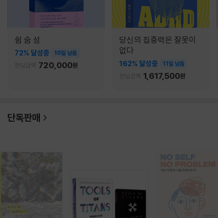
쉼 숨 섬
당신의 집중력은 잘못이
없다
72% 달성중
10일 남음
162% 달성중
720,000
11일 남음
펀딩금액
원
1,617,500
펀딩금액
원
단독판매