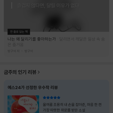
즐겁지 않다면, 달릴 이유가 없다
한 줄로 읽는 책
나는 왜 달리기를 좋아하는가
달리면서 깨달은 일상 속 숨
은 즐거움
방구석 저
방구석
금주의 인기 리뷰
예스24가 선정한 우수작 리뷰
리뷰 총점
올여름 조용히 내 손을 잡아준, 마음 한 켠
가장 따뜻한 위로를 받은 소설