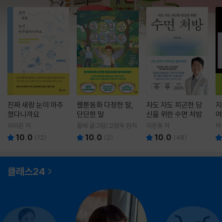
진짜 새랑 눈이 마주
웹툰동화 다정한 말,
자도 자도 피곤한 당
지
쳤다니까요
단단한 말
신을 위한 수면 처방
여
이이은 저
돌배 글그림/고정욱 원저
이준용 저
박
10.0
10.0
10.0
(
12
)
(
2
)
(
48
)
클래스24