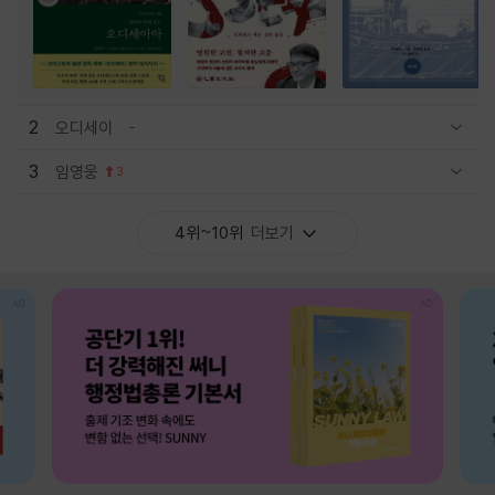
2
오디세이
관련상품 보이기/감축
3
임영웅
3
관련상품 보이기/감축
4위~10위
더보기