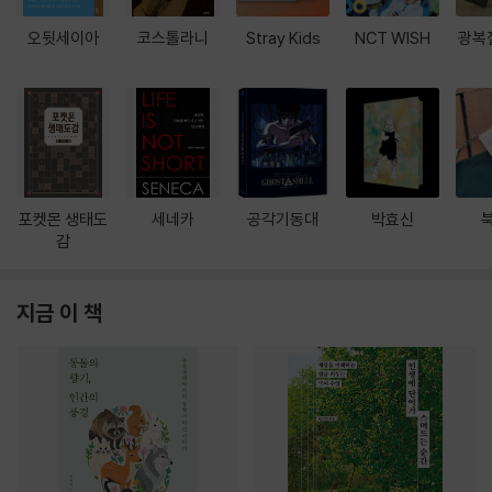
오뒷세이아
코스톨라니
Stray Kids
NCT WISH
광복
포켓몬 생태도
세네카
공각기동대
박효신
감
지금 이 책