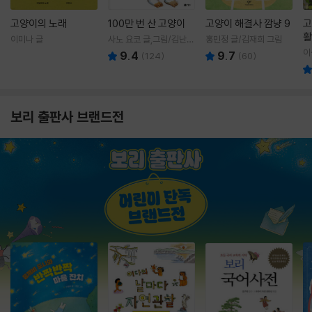
고양이의 노래
100만 번 산 고양이
고양이 해결사 깜냥 9
고
활
이미나 글
사노 요코 글,그림/김난주
홍민정 글/김재희 그림
렇
역
이
9.4
9.7
(
124
)
(
60
)
보리 출판사 브랜드전