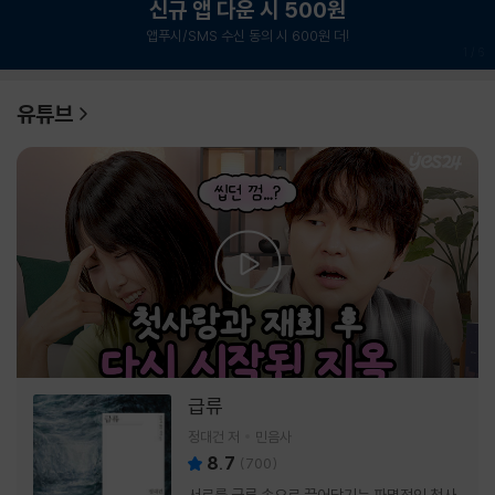
신규 앱 다운 시 500원
앱푸시/SMS 수신 동의 시 600원 더!
1
/
6
유튜브
급류
정대건 저
민음사
8.7
(
700
)