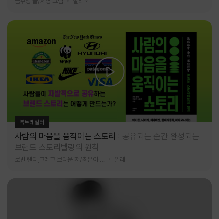
금수정 글/서영 그림
찰리북
북트레일러
사람의 마음을 움직이는 스토리
공유되는 순간 완성되는
브랜드 스토리텔링의 원칙
로빈 랜디,그레그 브라운 저/최은아 역
알레