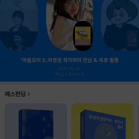
『마음요리 2』차영경 작가와의 만남 & 독후 활동
2026.09.05.
예스24 강서NC점
예스펀딩