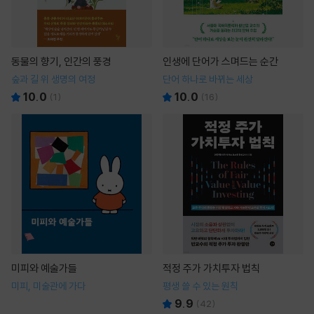
동물의 향기, 인간의 풍경
인생에 단어가 스며드는 순간
숲과 길 위 생명의 여정
단어 하나로 바뀌는 세상
10.0
10.0
(
1
)
(
16
)
미피와 예술가들
적정 주가 가치투자 법칙
미피, 미술관에 가다
평생 쓸 수 있는 원칙
9.9
(
42
)