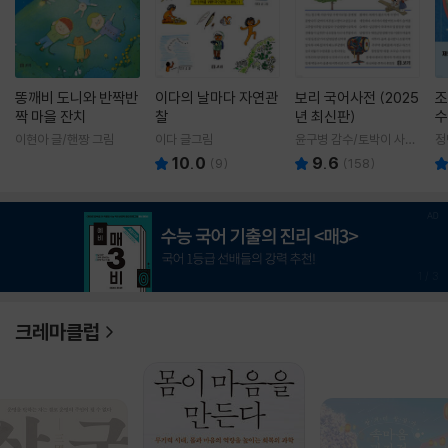
똥깨비 도니와 반짝반
이다의 날마다 자연관
보리 국어사전 (2025
조
짝 마을 잔치
찰
년 최신판)
수
이현아 글/핸짱 그림
이다 글그림
윤구병 감수/토박이 사전
정
편찬실 편
10.0
9.6
(
9
)
(
158
)
1
/
3
크레마클럽