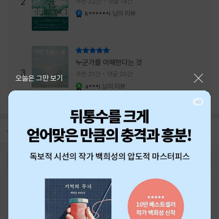
주는 실감과 미스터리 사건의 치밀함이 이루어
2
추천 22건
댓글 18건
내는 최상의 시너지...
k******i
님의 리뷰
YES마니아 : 플래티넘
리뷰 총점
누군가를 이해한다는 것
3
추천 21건
댓글 20건
닫기
오늘은 그만 보기
a***i
님의 리뷰
YES마니아 : 로얄
공지
26년 NBCI 수상 안내
2026-08-01
로그인
최근 본 상품
주문/배송
고객센터 1544-3800
티켓 1544-6399
중고샵 1566-4295
eBook 1:1문의/채팅상담
예스이십사(주) 사업자 정보