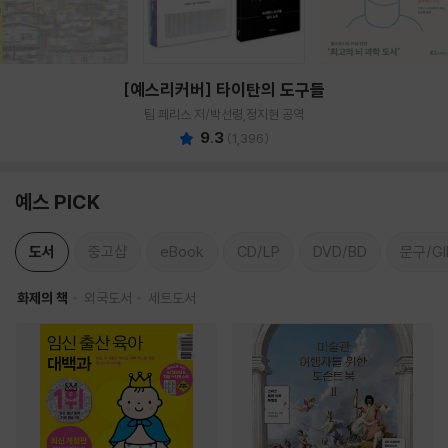
[예스리커버] 타이탄의 도구들
팀 페리스 저/박선령,정지현 공역
9.3
(
1,396
)
예스 PICK
도서
중고샵
eBook
CD/LP
DVD/BD
문구/GI
화제의 책
외국도서
세트도서