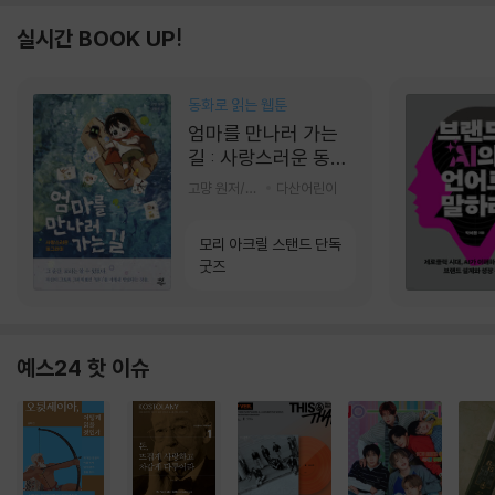
실시간 BOOK UP!
동화로 읽는 웹툰
엄마를 만나러 가는
길 : 사랑스러운 동그
라미
고먕 원저/김영리 글
다산어린이
모리 아크릴 스탠드 단독
굿즈
예스24 핫 이슈