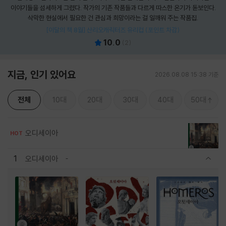
이야기들을 섬세하게 그렸다. 작가의 기존 작품들과 다르게 따스한 온기가 돋보인다.
삭막한 현실에서 필요한 건 관심과 희망이라는 걸 일깨워 주는 작품집.
[이달의 책 8월] 산리오캐릭터즈 유리컵 (포인트 차감)
10.0
(
2
)
지금, 인기 있어요
2026.08.08 15:38 기준
전체
10대
20대
30대
40대
50대
오디세이아
HOT
1
오디세이아
관련상품 보이기/감축