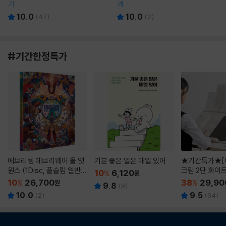
기
께
10.0
10.0
(
47
)
(
2
)
#기간한정특가
에브리씽 에브리웨어 올 앳
기분 좋은 일은 매일 있어
★기간특가★[
원스 (1Disc, 풀슬립 일반
크림 2단 화이
10
6,120
%
원
판) : 블루레이
10
26,700
38
29,90
%
원
%
9.8
(
9
)
10.0
9.5
(
2
)
(
94
)