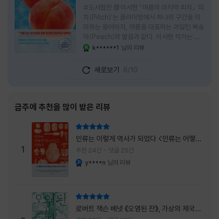
#도서협찬 📗이서현 『여름의 마지막 피치』 '피
치(Pitch)'는 클라이밍에서 하나의 구간을 의
미하는 용어이자, 여름을 대표하는 과일인 복숭
아(Peach)의 발음과 같다. 이서현 작가는 이
중의적인 제목 안에 소설이 전하고 싶은 메시지
k******1
님의 리뷰
YES마니아 : 로얄
를 아름답게 담아내고 있는 것 같다. 복숭아처
럼 가장 달콤하고 찬란한 계절인 여름. 하지만
새로보기
6/10
그 여름도 끝이 있다. 그리고 클라이밍의 피치
처럼 인생 역시 정상까지 단숨에 오를 수 없고,
한 구간씩 묵묵히 올라야 한다. 『여름의 마지막
피치』는 끝나가는 여름의 아쉬움과 새로운 계
금주에 추천을 많이 받은 리뷰
절을 향해 나아가는 마지막 한 걸음을 동시에
의미하는 제목이었다. 소설은 각자의 '여름'을
리뷰 총점
잃어버린 다섯 인물들의 이야기를 담고 있다.
인류는 이렇게 역사가 되었다 <인류는 어떻게
👧연인에게 이별을 통보받고 외모를 향한 악성
1
역사가 되었나>
추천 24건
댓글 25건
댓글로 인해 카메라 앞에 설 수 없게 된 요리 유
y****n
님의 리뷰
YES마니아 : 플래티넘
튜버
리뷰 총점
로버트 잭슨 베넷 《오염된 잔》, 가상의 제국이