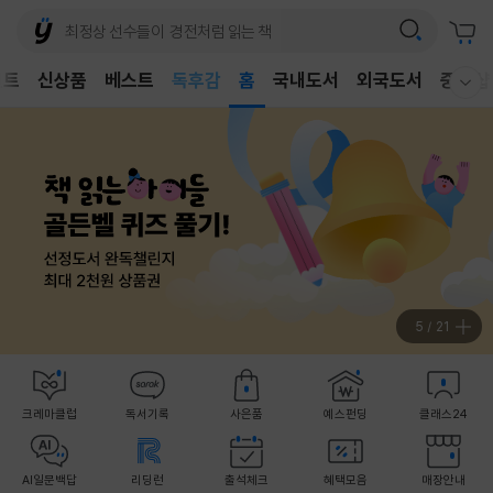
어린이
독후감
벤트
신상품
베스트
홈
국내도서
외국도서
중고샵
어린이
웰컴메뉴 모두보기
5
/
21
크레마클럽
독서기록
사은품
예스펀딩
클래스24
AI일문백답
리딩런
출석체크
혜택모음
매장안내