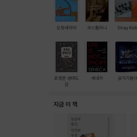
오뒷세이아
코스톨라니
Stray Kid
포켓몬 생태도
세네카
공각기동
감
지금 이 책