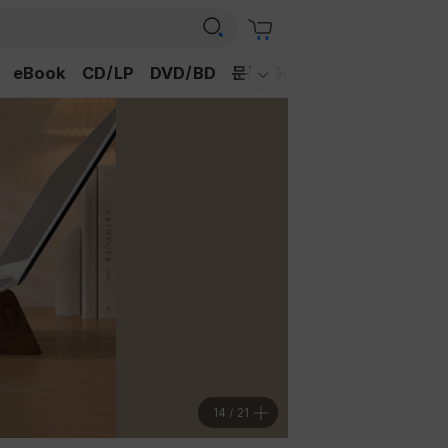
eBook
CD/LP
DVD/BD
문구/GIFT
티켓
채널예스
웰컴메뉴 모두보기
15
/
21