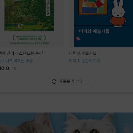
생에 단어가 스며드는 순간
미피와 예술가들
 하나로 바뀌는 세상
미피, 미술관에 가다
10.0
(
16
)
새로보기
1/3