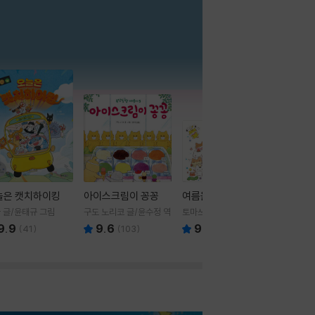
더보기
늘은 캣치하이킹
아이스크림이 꽁꽁
여름을 부탁해
 글/윤태규 그림
구도 노리코 글/윤수정 역
토마쓰리 글그림
9.9
9.6
9.8
(
41
)
(
103
)
(
24
)