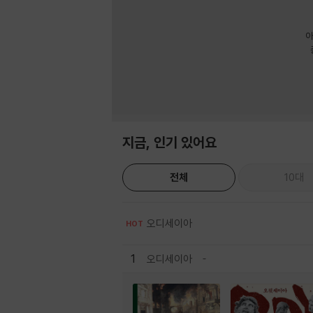
아
지금, 인기 있어요
전체
10대
오디세이아
HOT
1
오디세이아