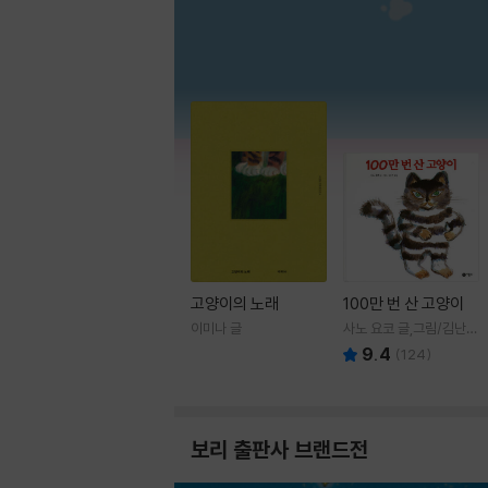
고양이의 노래
100만 번 산 고양이
이미나 글
사노 요코 글,그림/김난주
역
9.4
(
124
)
보리 출판사 브랜드전