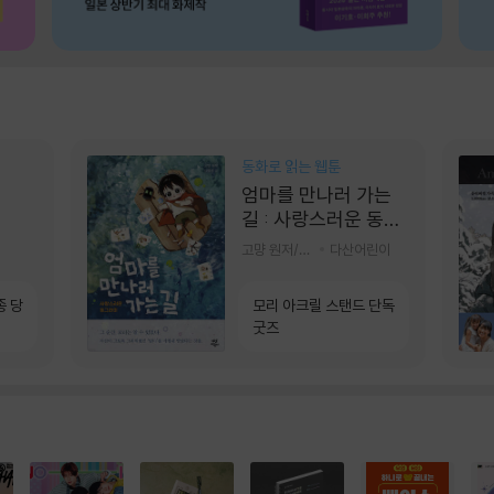
동화로 읽는 웹툰
엄마를 만나러 가는
길 : 사랑스러운 동그
라미
고먕 원저/김영리 글
다산어린이
종 당
모리 아크릴 스탠드 단독
굿즈