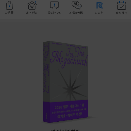
사은품
예스펀딩
클래스24
AI일문백답
리딩런
출석체크