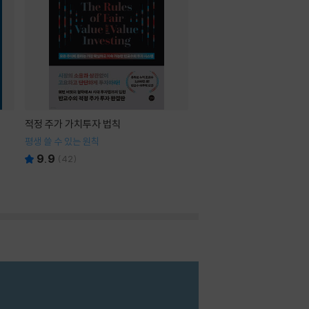
적정 주가 가치투자 법칙
평생 쓸 수 있는 원칙
9.9
(
42
)