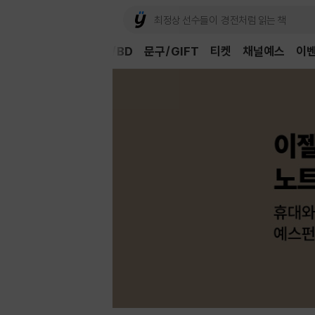
Book
CD/LP
DVD/BD
문구/GIFT
티켓
채널예스
이