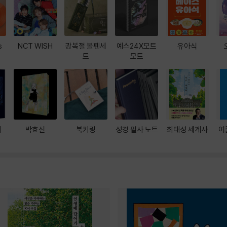
s
NCT WISH
광복절 볼펜세
예스24X모트
유아식
트
모트
대
박효신
북키링
성경 필사 노트
최태성 세계사
여