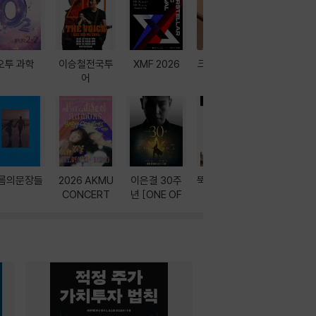
오투 과학
이승철전국투
XMF 2026
크레마 이북 리
방학에는 
어
더기
포터
름의문장들
2026 AKMU
이은결 30주
뚝딱! AI 3대장
이달의 인
CONCERT
년 [ONE OF
과
ONE]