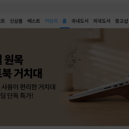
어린이
벤트
신상품
베스트
독후감
홈
국내도서
외국도서
중고샵
어린이