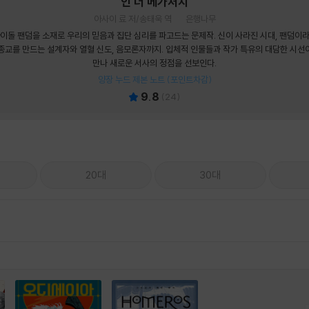
인 더 메가처치
아사이 료 저/송태욱 역
은행나무
이돌 팬덤을 소재로 우리의 믿음과 집단 심리를 파고드는 문제작. 신이 사라진 시대, 팬덤이
종교를 만드는 설계자와 열혈 신도, 음모론자까지. 입체적 인물들과 작가 특유의 대담한 시선
만나 새로운 서사의 정점을 선보인다.
양장 누드 제본 노트 (포인트차감)
9.8
(
24
)
20대
30대