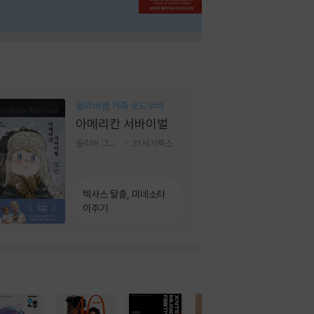
올리버쌤 가족 로드무비
아메리칸 서바이벌
올리버 그랜트,정다운 저
21세기북스
텍사스 탈출, 미네소타
이주기