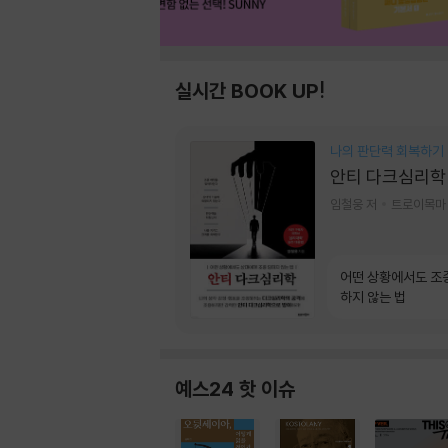
실시간 BOOK UP!
나의 판단력 회복하기
안티 다크심리학
임철웅 저
트로이목마
어떤 상황에서도 조
하지 않는 법
예스24 핫 이슈