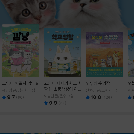
고양이 해결사 깜냥 9
고양이 제제의 학교생
모두의 수영장
오
활 1 : 초등학생이 이
홍민정 글/김재희 그림
신현경 글/노예지 그림
서율
렇게 힘들 줄이야
이승민 글/온수 그림
9.7
10.0
(
60
)
(
126
)
9.9
(
27
)