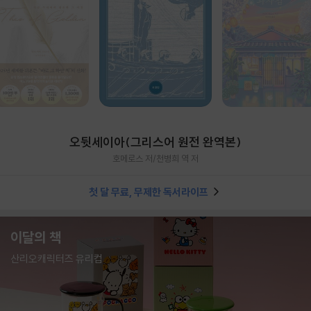
오뒷세이아(그리스어 원전 완역본)
호메로스 저/천병희 역 저
첫 달 무료, 무제한 독서라이프
이달의 책
산리오캐릭터즈 유리컵