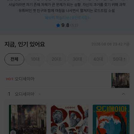
사실이라면 자기 존재 자체가 큰 문제가 되는 상황. 자신의 과거를 찾기 위해 과학
유튜버인 옛 친구와 함께 여정을 나서면서 펼쳐지는 로드트립 소설.
패브릭 북슬리브 (포인트차감)
9.8
(
53
)
지금, 인기 있어요
2026.08.06 23:42 기준
전체
10대
20대
30대
40대
50대
오디세이아
HOT
1
오디세이아
관련상품 보이기/감축