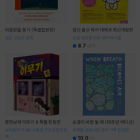
미움받을 용기 (특별합본판)
임신 출산 육아 대백과 최신개정판
모든 고민은 관계
초보 부모를 위한 육아 바이블
8.7
(
27
)
흔한남매 이무기 4 특별 한정판
숨결이 바람 될 때 (10주년 에디션)
오싹함이 두 배! 스페셜 굿즈 6종과 함
세계를 감동시킨 생의 기록 한정판
께
10.0
(
1
)