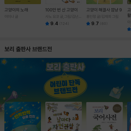
고양이의 노래
100만 번 산 고양이
고양이 해결사 깜냥 9
고
활
이미나 글
사노 요코 글,그림/김난주
홍민정 글/김재희 그림
렇
역
이
9.4
9.7
(
124
)
(
60
)
보리 출판사 브랜드전