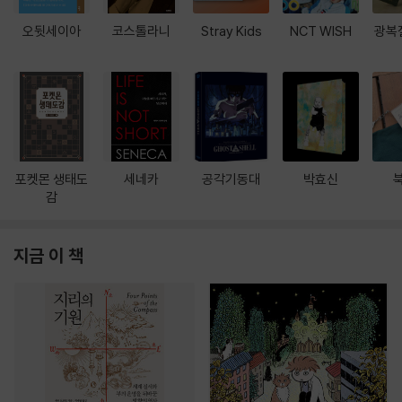
오뒷세이아
코스톨라니
Stray Kids
NCT WISH
광복
포켓몬 생태도
세네카
공각기동대
박효신
감
지금 이 책