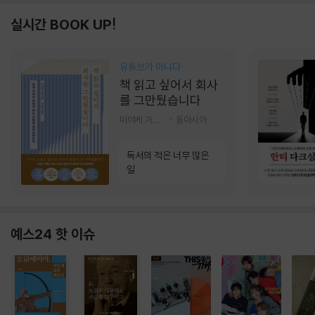
실시간 BOOK UP!
유튜브가 아니다
책 읽고 싶어서 회사
를 그만뒀습니다
미야케 가호 저/서영찬 역
동아시아
독서의 적은 너무 많은
일
예스24 핫 이슈