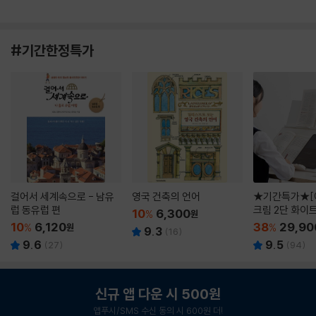
#기간한정특가
걸어서 세계속으로 - 남유
영국 건축의 언어
★기간특가★[
럽 동유럽 편
크림 2단 화이
10
6,300
%
원
10
6,120
38
29,90
%
원
%
9.3
(
16
)
9.6
9.5
(
27
)
(
94
)
신규 앱 다운 시 500원
앱푸시/SMS 수신 동의 시 600원 더!