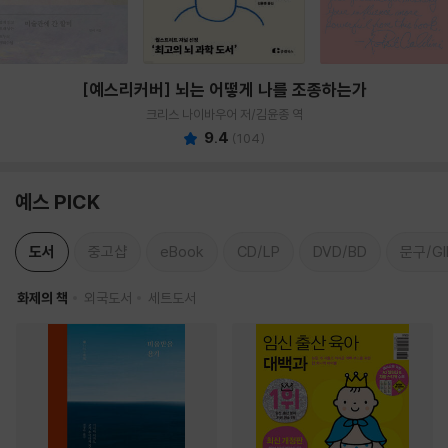
[예스리커버] 뇌는 어떻게 나를 조종하는가
크리스 나이바우어 저/김윤종 역
9.4
(
104
)
예스 PICK
도서
중고샵
eBook
CD/LP
DVD/BD
문구/GI
화제의 책
외국도서
세트도서