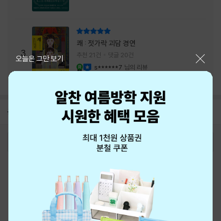
리뷰 총점
쾌 : 젓가락 괴담 경연
3
추천 21건
댓글 20건
닫기
오늘은 그만 보기
s******7
님의 리뷰
YES마니아 : 로얄
이달의 사락
공지
8월 신용카드 무이자할부 안내
2026-08-01
로그인
최근 본 상품
주문/배송
고객센터 1544-3800
티켓 1544-6399
중고샵 1566-4295
eBook 1:1문의/채팅상담
예스이십사(주) 사업자 정보
이용약관
개인정보처리방침
청소년보호정책
PC버전
회사소개
거래처관계자께