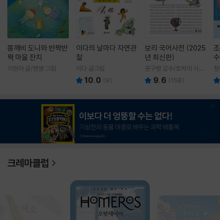
똥깨비 도니와 반짝반
이다의 날마다 자연관
보리 국어사전 (2025
조
짝 마을 잔치
찰
년 최신판)
수
이현아 글/핸짱 그림
이다 글그림
윤구병 감수/토박이 사전
정
편찬실 편
10.0
9.6
(
9
)
(
158
)
1
/
3
크레마클럽