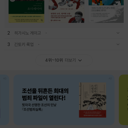
2
히가시노 게이고
관련상품 보이기/감축
3
긴토키 룩업
관련상품 보이기/감축
4위~10위
더보기