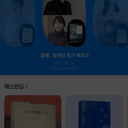
『급류』 정대건 작가 북토크
2026.08.28.
예스24 강서NC점
예스펀딩