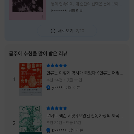
통의 연속이며, 매 순간의 선택은 눈에 보이지
않는 위험을 감수해야 한다는 것을 의미한다.
i*******i
님의 리뷰
무엇을 할 수 있을까. 무엇을 한다 한들 결국 실
패하게 될 것만 같은 삶 속에서 선뜻 무언가에
도전하고 미지의 세계로 발을 내딛기란 결코 쉬
새로보기
2/10
운 일이 아니다. 그러나 이 책을 읽다 보면 그 마
음이 조금씩 달라진다. 머리로는 아직도 '그것
을 선택해서는 안 된다'고 말하지만, 몸은 이미
내가 진실로 원했던 방향을 향해 움직이고 있을
금주에 추천을 많이 받은 리뷰
지도 모른다. 위험은 두려움의 대상이 아니라,
내가 진짜 원하는 삶으로 향하는 문 앞에 늘 함
리뷰 총점
께 서 있기 때문이다. 이 책은 프랑스의 철학
인류는 이렇게 역사가 되었다 <인류는 어떻게
자이자 정신분석가인 안 뒤푸르망
1
역사가 되었나>
추천 24건
댓글 25건
y****n
님의 리뷰
YES마니아 : 플래티넘
리뷰 총점
로버트 잭슨 베넷 《오염된 잔》, 가상의 제국이
주는 실감과 미스터리 사건의 치밀함이 이루어
2
추천 22건
댓글 18건
내는 최상의 시너지...
k******i
님의 리뷰
YES마니아 : 플래티넘