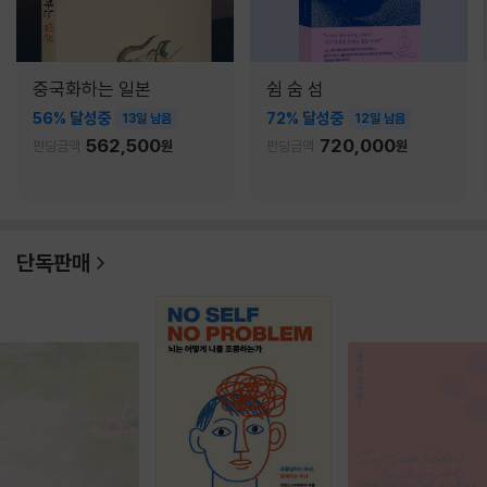
중국화하는 일본
쉼 숨 섬
56% 달성중
72% 달성중
13일 남음
12일 남음
562,500
720,000
펀딩금액
원
펀딩금액
원
단독판매