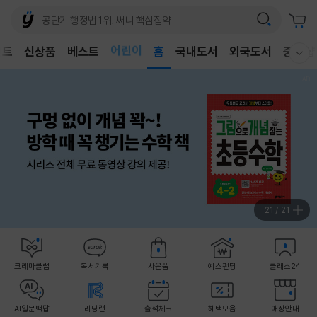
어린이
벤트
신상품
베스트
독후감
홈
국내도서
외국도서
중고샵
웰컴메뉴 모두보기
어린이
21
/
21
크레마클럽
독서기록
사은품
예스펀딩
클래스24
AI일문백답
리딩런
출석체크
혜택모음
매장안내