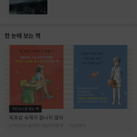
한 눈에 보는 책
카드뉴스로 보는 책
독후감 숙제가 끝나지 않아
누카가 미오 글/토티 그림/김지영 역
다산어린이