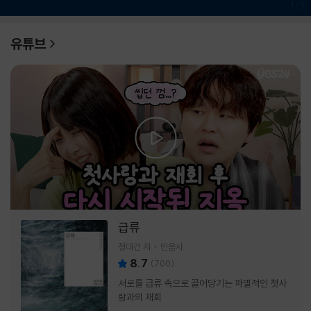
1
/
6
유튜브
급류
정대건 저
민음사
8.7
(
700
)
서로를 급류 속으로 끌어당기는 파멸적인 첫사
랑과의 재회