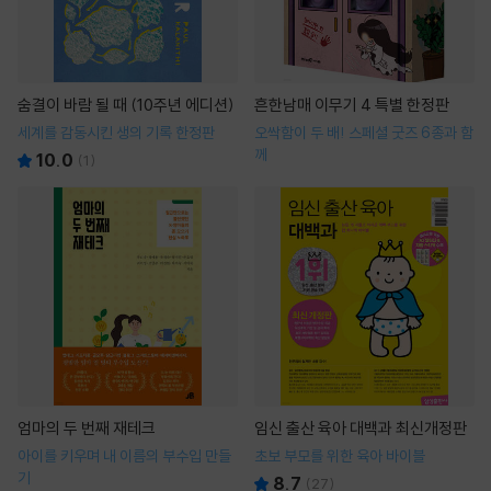
숨결이 바람 될 때 (10주년 에디션)
흔한남매 이무기 4 특별 한정판
세계를 감동시킨 생의 기록 한정판
오싹함이 두 배! 스페셜 굿즈 6종과 함
께
10.0
(
1
)
엄마의 두 번째 재테크
임신 출산 육아 대백과 최신개정판
아이를 키우며 내 이름의 부수입 만들
초보 부모를 위한 육아 바이블
기
8.7
(
27
)