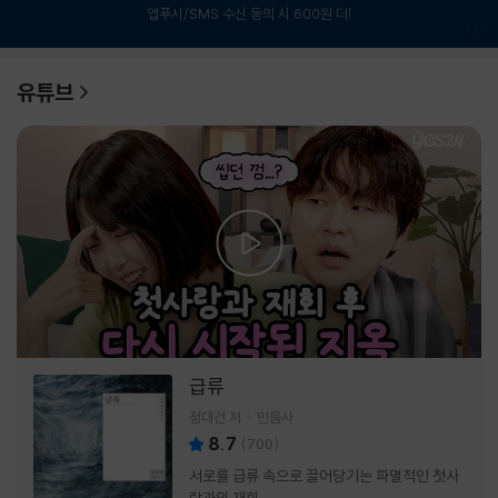
앱푸시/SMS 수신 동의 시 600원 더!
1
/
6
유튜브
급류
정대건 저
민음사
8.7
(
700
)
서로를 급류 속으로 끌어당기는 파멸적인 첫사