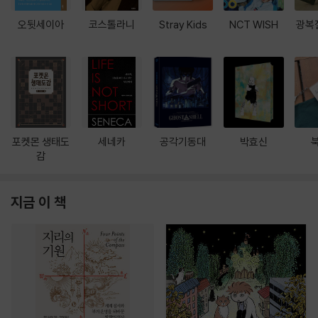
오뒷세이아
코스톨라니
Stray Kids
NCT WISH
광복
포켓몬 생태도
세네카
공각기동대
박효신
감
지금 이 책