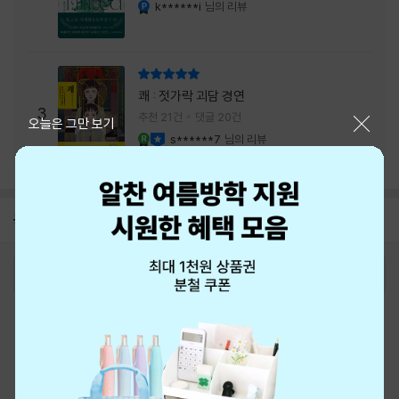
내는 최상의 시너지...
k******i
님의 리뷰
YES마니아 : 플래티넘
리뷰 총점
쾌 : 젓가락 괴담 경연
3
추천 21건
댓글 20건
닫기
오늘은 그만 보기
s******7
님의 리뷰
YES마니아 : 로얄
이달의 사락
공지
8월 신용카드 무이자할부 안내
2026-08-01
로그인
최근 본 상품
주문/배송
고객센터 1544-3800
티켓 1544-6399
중고샵 1566-4295
eBook 1:1문의/채팅상담
예스이십사(주) 사업자 정보
이용약관
개인정보처리방침
청소년보호정책