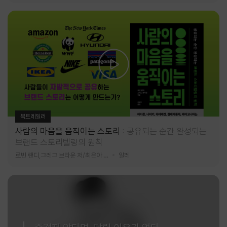
북트레일러
사람의 마음을 움직이는 스토리
공유되는 순간 완성되는
브랜드 스토리텔링의 원칙
로빈 랜디,그레그 브라운 저/최은아 역
알레