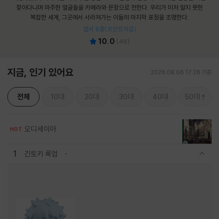
찾아다니며 마주한 얼굴들을 카메라와 문장으로 전한다. 우리가 미처 알지 못한
복잡한 세계, 그곳에서 사라져가는 이들의 마지막 표정을 조명한다.
엽서 8종(포인트차감)
10.0
(
46
)
지금, 인기 있어요
2026.08.06 17:26 기준
전체
10대
20대
30대
40대
50대
오디세이아
HOT
1
긴토키 룩업
관련상품 보이기/감축