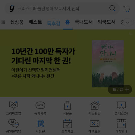
어린이
벤트
신상품
베스트
독후감
홈
국내도서
외국도서
중고샵
웰컴메뉴 모두보기
어린이
18
/
21
크레마클럽
독서기록
사은품
예스펀딩
클래스24
AI일문백답
리딩런
출석체크
혜택모음
매장안내