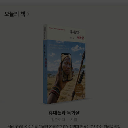
오늘의 책
휴대폰과 독화살
장준호 저
시월
세상 곳곳의 이야기를 기록해 온 장준호 PD. 문명과 전통이 교차하는 현장을 직접