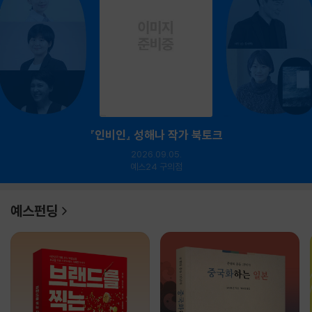
『인비인』 성해나 작가 북토크
2026.09.05.
예스24 구의점
예스펀딩