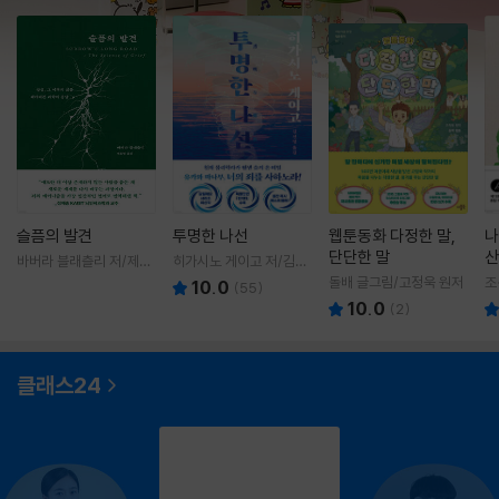
슬픔의 발견
투명한 나선
웹툰동화 다정한 말,
나
단단한 말
산
바버라 블래츨리 저/제효
히가시노 게이고 저/김선
영 역
영 역
돌배 글그림/고정욱 원저
조
10.0
(
55
)
10.0
(
2
)
클래스24