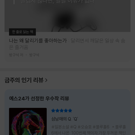
즐겁지 않다면, 달릴 이유가 없다
한 줄로 읽는 책
나는 왜 달리기를 좋아하는가
달리면서 깨달은 일상 속 숨
은 즐거움
방구석 저
방구석
금주의 인기 리뷰
예스24가 선정한 우수작 리뷰
리뷰 총점
삼남매의 Q. 'Q'
#일본소설 #Q #오승호 #블루홀6 * 블루홀
6에서 나온 100번째 책이자 가장 두꺼운 책인