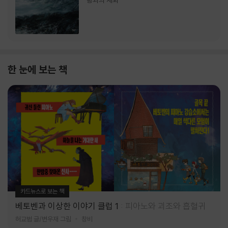
랑과의 재회
한 눈에 보는 책
카드뉴스로 보는 책
베토벤과 이상한 이야기 클럽 1
피아노와 괴조와 흡혈귀
허교범 글/변우재 그림
창비