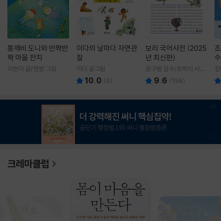
똥깨비 도니와 반짝반
이다의 날마다 자연관
보리 국어사전 (2025
조
짝 마을 잔치
찰
년 최신판)
수
이현아 글/핸짱 그림
이다 글그림
윤구병 감수/토박이 사전
정
편찬실 편
10.0
9.6
(
9
)
(
158
)
1
/
3
크레마클럽