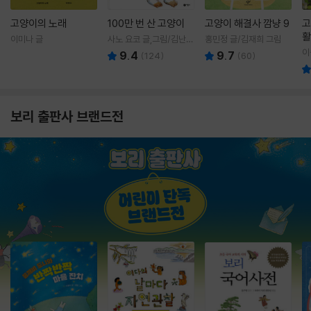
고양이의 노래
100만 번 산 고양이
고양이 해결사 깜냥 9
고
활
이미나 글
사노 요코 글,그림/김난주
홍민정 글/김재희 그림
렇
역
이
9.4
9.7
(
124
)
(
60
)
보리 출판사 브랜드전