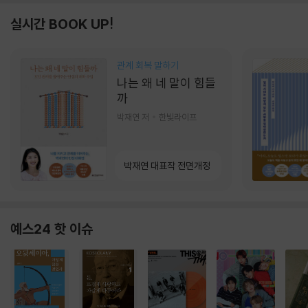
실시간 BOOK UP!
관계 회복 말하기
나는 왜 네 말이 힘들
까
박재연 저
한빛라이프
박재연 대표작 전면개정
예스24 핫 이슈