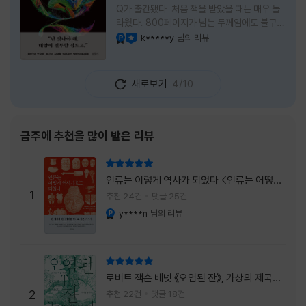
Q가 출간됐다. 처음 책을 받았을 때는 매우 놀
라웠다. 800페이지가 넘는 두께임에도 불구하
고 생각보다 책이 가벼웠다. 여기에 측면을 영
k*****y
님의 리뷰
YES마니아 : 플래티넘
이달의 사락
롱하게 수놓은 색감. 그냥 바라만 보고 있어도
황홀경에 이를 지경이었다. * 그런데 여기에
제목이 Q란다. 처음 제목을 봤을 때 나는 질문
새로보기
4/10
을 의미하는 Question을 떠올렸다. 하지만 이
단어에는 논의, 또는 처리해야 할 문제라는 뜻
도 담겨져 있다. 작가님은 나에게 질문을 던지
려는 걸까, 아니면 같이 논의를 하자는 걸까 고
금주에 추천을 많이 받은 리뷰
개를 갸웃거리며 책을 펴들었다. * 틈만 나면
경적을 울리고 욕을 입에 달고 사는 선배와 일
리뷰 총점
하고 있는 하치. 히토미 클린이라는 청소업체
인류는 이렇게 역사가 되었다 <인류는 어떻게
직원으로 일하는 그녀가 바라는 것은 그저 고요
1
역사가 되었나>
추천 24건
댓글 25건
한
y****n
님의 리뷰
YES마니아 : 플래티넘
리뷰 총점
로버트 잭슨 베넷 《오염된 잔》, 가상의 제국이
주는 실감과 미스터리 사건의 치밀함이 이루어
2
추천 22건
댓글 18건