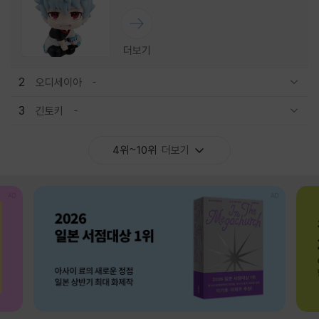
더보기
2
오디세이아
관련상품 보이기/감축
3
긴토키
관련상품 보이기/감축
4위~10위
더보기