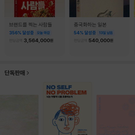
브랜드를 찍는 사람들
중국화하는 일본
356% 달성중
54% 달성중
오늘 마감
13일 남음
3,564,000
540,000
펀딩금액
원
펀딩금액
원
단독판매