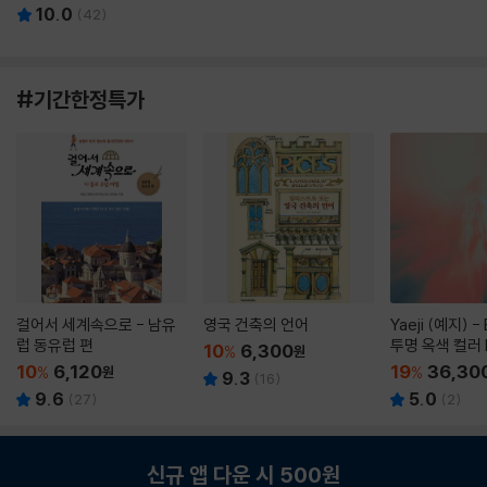
10.0
(
42
)
#기간한정특가
걸어서 세계속으로 - 남유
영국 건축의 언어
Yaeji (예지) -
럽 동유럽 편
투명 옥색 컬러 
10
6,300
%
원
10
6,120
19
36,30
%
원
%
9.3
(
16
)
9.6
5.0
(
27
)
(
2
)
신규 앱 다운 시 500원