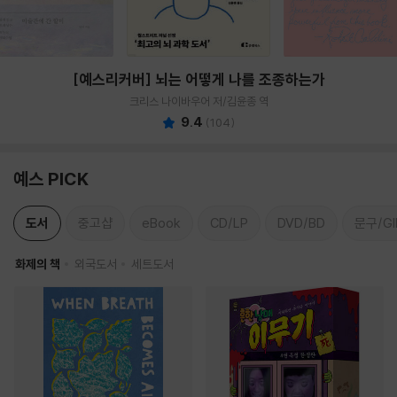
[예스리커버] 뇌는 어떻게 나를 조종하는가
크리스 나이바우어 저/김윤종 역
9.4
(
104
)
예스 PICK
도서
중고샵
eBook
CD/LP
DVD/BD
문구/GI
화제의 책
외국도서
세트도서