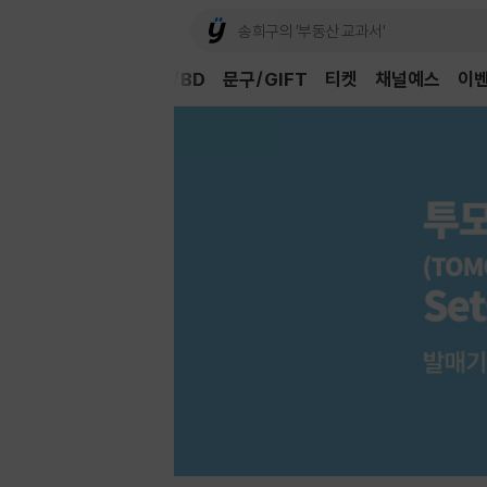
Book
CD/LP
DVD/BD
문구/GIFT
티켓
채널예스
이