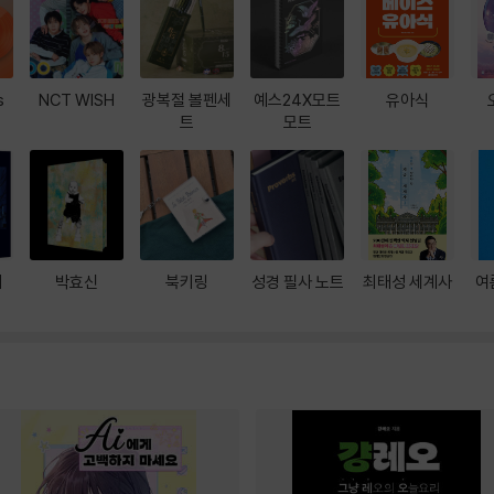
s
NCT WISH
광복절 볼펜세
예스24X모트
유아식
트
모트
대
박효신
북키링
성경 필사 노트
최태성 세계사
여