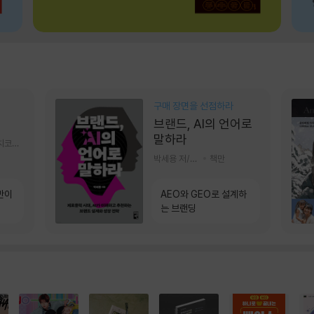
구매 장면을 선점하라
브랜드, AI의 언어로
말하라
알에이치코리아(RHK)
박세용 저/정진호 그림
책만
만이
AEO와 GEO로 설계하
는 브랜딩