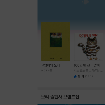
고양이의 노래
100만 번 산 고양이
이미나 글
사노 요코 글,그림/김난주
역
9.4
(
124
)
보리 출판사 브랜드전