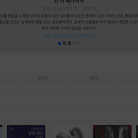
인 더 메가처치
아사이 료 저/송태욱 역
은행나무
이돌 팬덤을 소재로 우리의 믿음과 집단 심리를 파고드는 문제작. 신이 사라진 시대, 팬덤이
종교를 만드는 설계자와 열혈 신도, 음모론자까지. 입체적 인물들과 작가 특유의 대담한 시선
만나 새로운 서사의 정점을 선보인다.
양장 누드 제본 노트 (포인트차감)
9.8
(
24
)
20대
30대