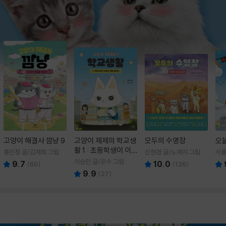
고양이 해결사 깜냥 9
고양이 제제의 학교생
모두의 수영장
오
활 1 : 초등학생이 이
홍민정 글/김재희 그림
신현경 글/노예지 그림
서율
렇게 힘들 줄이야
이승민 글/온수 그림
9.7
10.0
(
60
)
(
126
)
9.9
(
27
)