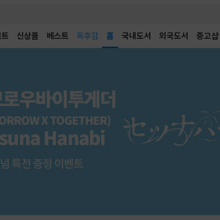
벤트
신상품
베스트
어린이
홈
국내도서
외국도서
중고샵
독후감
어린이