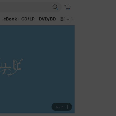
eBook
CD/LP
DVD/BD
문구/GIFT
티켓
채널예스
웰컴메뉴 모두보기
12
/
21