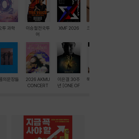
오투 과학
이승철전국투
XMF 2026
크레마 이북 리
방학에는 
어
더기
포터
름의문장들
2026 AKMU
이은결 30주
뚝딱! AI 3대장
이달의 인
CONCERT
년 [ONE OF
과
ONE]