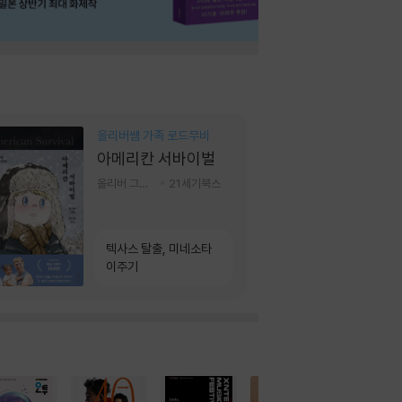
올리버쌤 가족 로드무비
아메리칸 서바이벌
올리버 그랜트,정다운 저
21세기북스
텍사스 탈출, 미네소타
이주기