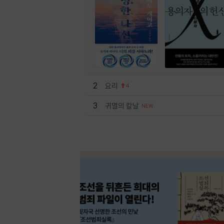
2
요리
4
3
귀멸의 칼날