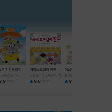
더보기
늘은 캣치하이킹
아이스크림이 꽁꽁
여름을 부탁해
 글/윤태규 그림
구도 노리코 글/윤수정 역
토마쓰리 글그림
9.9
9.6
9.8
(
41
)
(
103
)
(
24
)