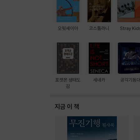
오뒷세이아
코스톨라니
Stray Kid
포켓몬 생태도
세네카
공각기동
감
지금 이 책