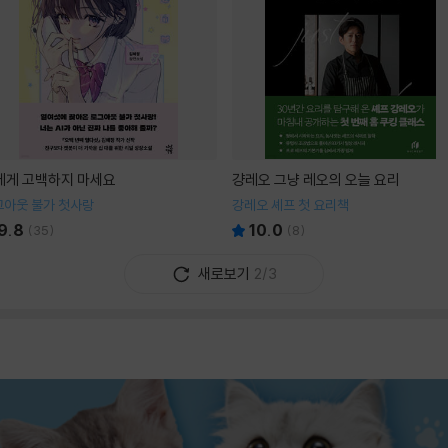
I에게 고백하지 마세요
걍레오 그냥 레오의 오늘 요리
그아웃 불가 첫사랑
강레오 셰프 첫 요리책
9.8
10.0
(
35
)
(
8
)
새로보기
2/3