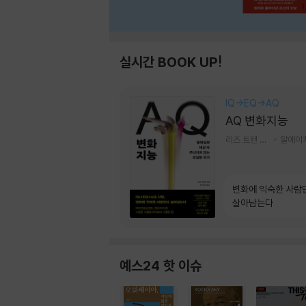
실시간 BOOK UP!
IQ→EQ→AQ
AQ 변화지능
리즈 트랜 저/한미선 역
변화에 익숙한 사람
살아남는다
예스24 핫 이슈