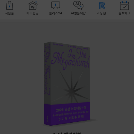
사은품
예스펀딩
클래스24
AI일문백답
리딩런
출석체크