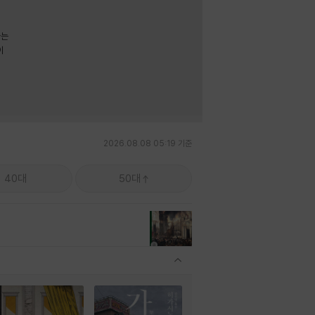
라는
이
2026.08.08 05:19 기준
40대
50대
관련상품 보이기/감축