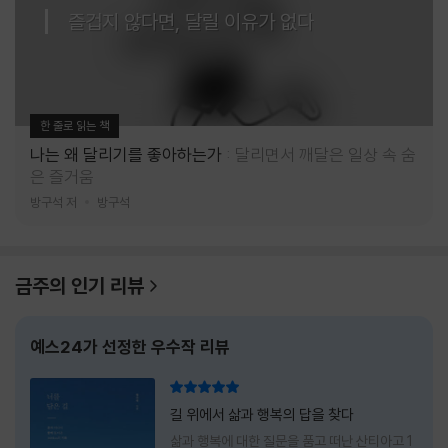
즐겁지 않다면, 달릴 이유가 없다
한 줄로 읽는 책
나는 왜 달리기를 좋아하는가
달리면서 깨달은 일상 속 숨
은 즐거움
방구석 저
방구석
금주의 인기 리뷰
예스24가 선정한 우수작 리뷰
리뷰 총점
길 위에서 삶과 행복의 답을 찾다
삶과 행복에 대한 질문을 품고 떠난 산티아고 1