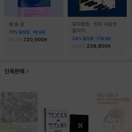
쉼 숨 섬
모차르트 : 신이 사랑한
음악가
72% 달성중
9일 남음
24% 달성중
720,000
17일 남음
펀딩금액
원
238,800
펀딩금액
원
단독판매