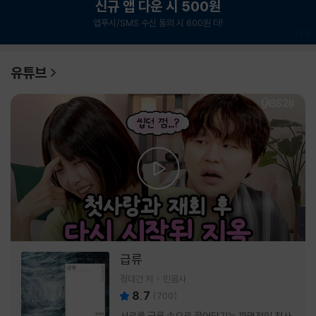
신규 앱 다운 시 500원
앱푸시/SMS 수신 동의 시 600원 더!
1
/
6
유튜브
급류
정대건 저
민음사
8.7
(
700
)