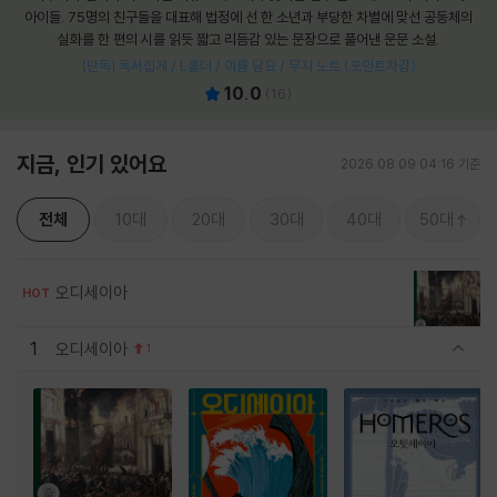
아이들. 75명의 친구들을 대표해 법정에 선 한 소년과 부당한 차별에 맞선 공동체의
실화를 한 편의 시를 읽듯 짧고 리듬감 있는 문장으로 풀어낸 운문 소설.
[단독] 독서집게 / L홀더 / 여름 담요 / 무지 노트 (포인트차감)
10.0
(
16
)
지금, 인기 있어요
2026.08.09 04:16 기준
전체
10대
20대
30대
40대
50대
오디세이아
HOT
1
오디세이아
1
관련상품 보이기/감축