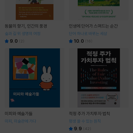
동물의 향기, 인간의 풍경
인생에 단어가 스며드는 순간
숲과 길 위 생명의 여정
단어 하나로 바뀌는 세상
9.0
10.0
(
2
)
(
16
)
미피와 예술가들
적정 주가 가치투자 법칙
미피, 미술관에 가다
평생 쓸 수 있는 원칙
9.9
(
42
)