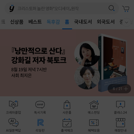
어린이
벤트
신상품
베스트
독후감
홈
국내도서
외국도서
중고샵
웰컴메뉴 모두보기
어린이
7
/
21
크레마클럽
독서기록
사은품
예스펀딩
클래스24
AI일문백답
리딩런
출석체크
혜택모음
매장안내