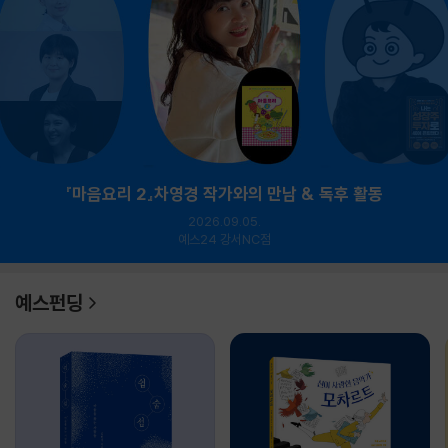
『마음요리 2』차영경 작가와의 만남 & 독후 활동
2026.09.05.
예스24 강서NC점
예스펀딩