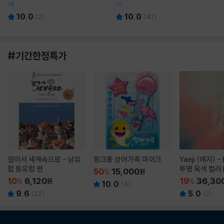
께
기
10.0
10.0
(
2
)
(
47
)
#기간한정특가
걸어서 세계속으로 - 남유
핑크퐁 상어가족 마이크
Yaeji (예지) -
럽 동유럽 편
투명 옥색 컬러 
50
15,000
%
원
10
6,120
19
36,30
%
원
%
10.0
(
4
)
9.6
5.0
(
27
)
(
2
)