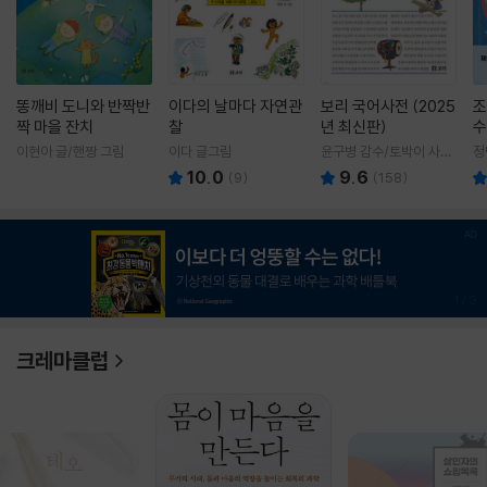
똥깨비 도니와 반짝반
이다의 날마다 자연관
보리 국어사전 (2025
조
짝 마을 잔치
찰
년 최신판)
수
이현아 글/핸짱 그림
이다 글그림
윤구병 감수/토박이 사전
정
편찬실 편
10.0
9.6
(
9
)
(
158
)
1
/
3
크레마클럽