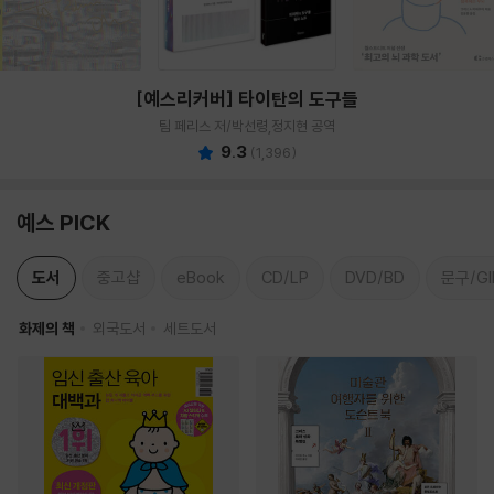
[예스리커버] 타이탄의 도구들
팀 페리스 저/박선령,정지현 공역
9.3
(
1,396
)
예스 PICK
도서
중고샵
eBook
CD/LP
DVD/BD
문구/GI
화제의 책
외국도서
세트도서