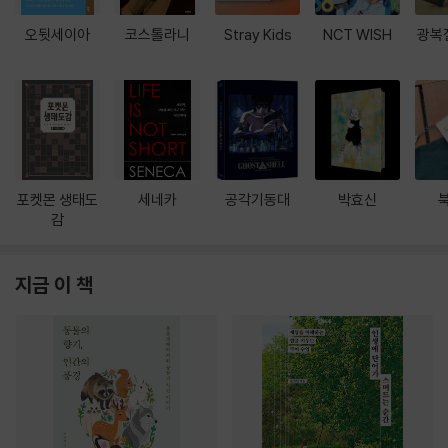
오뒷세이아
코스톨라니
Stray Kids
NCT WISH
광복
포켓몬 생태도
세네카
공각기동대
박효신
감
지금 이 책