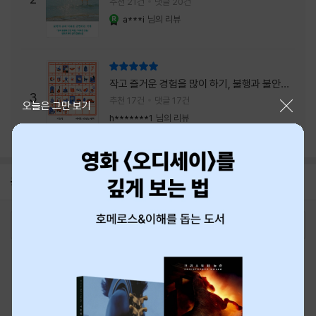
추천 21건
댓글 20건
a***i
님의 리뷰
YES마니아 : 로얄
리뷰 총점
작고 즐거운 경험을 많이 하기, 불행과 불안을
3
회피하지 말기, 그리고 좋은 사람을 많이 만나
추천 17건
댓글 17건
닫기
오늘은 그만 보기
기.
h*******1
님의 리뷰
공지
8월 신용카드 무이자할부 안내
2026-08-01
로그인
최근 본 상품
주문/배송
고객센터 1544-3800
티켓 1544-6399
중고샵 1566-4295
eBook 1:1문의/채팅상담
예스이십사(주) 사업자 정보
이용약관
개인정보처리방침
청소년보호정책