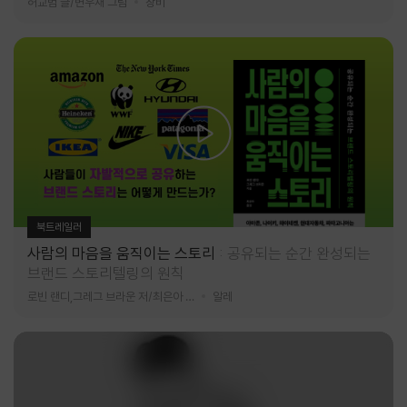
허교범 글/변우재 그림
창비
북트레일러
사람의 마음을 움직이는 스토리
공유되는 순간 완성되는
브랜드 스토리텔링의 원칙
로빈 랜디,그레그 브라운 저/최은아 역
알레