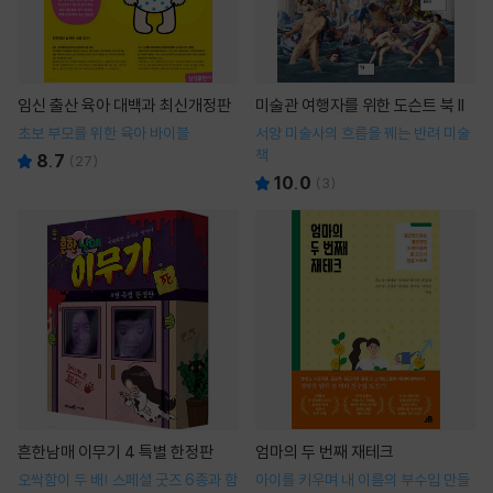
임신 출산 육아 대백과 최신개정판
미술관 여행자를 위한 도슨트 북 II
초보 부모를 위한 육아 바이블
서양 미술사의 흐름을 꿰는 반려 미술
책
8.7
(
27
)
10.0
(
3
)
흔한남매 이무기 4 특별 한정판
엄마의 두 번째 재테크
오싹함이 두 배! 스페셜 굿즈 6종과 함
아이를 키우며 내 이름의 부수입 만들