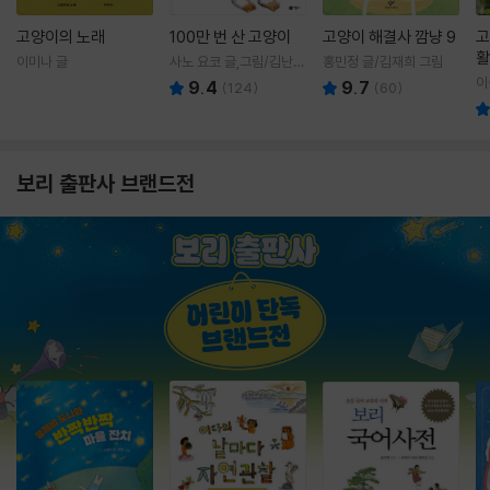
고양이의 노래
100만 번 산 고양이
고양이 해결사 깜냥 9
고
활
이미나 글
사노 요코 글,그림/김난주
홍민정 글/김재희 그림
렇
역
이
9.4
9.7
(
124
)
(
60
)
보리 출판사 브랜드전