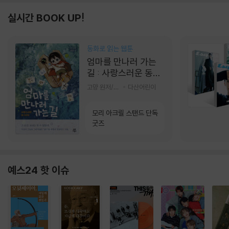
실시간 BOOK UP!
동화로 읽는 웹툰
엄마를 만나러 가는
길 : 사랑스러운 동그
라미
고먕 원저/김영리 글
다산어린이
모리 아크릴 스탠드 단독
굿즈
예스24 핫 이슈