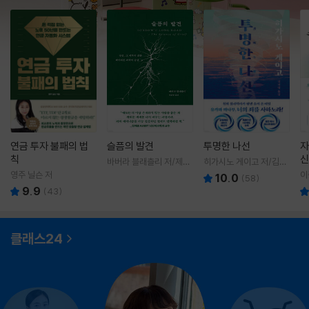
연금 투자 불패의 법
슬픔의 발견
투명한 나선
자
칙
신
바버라 블래츨리 저/제효
히가시노 게이고 저/김선
영 역
영 역
영주 닐슨 저
이
10.0
(
58
)
9.9
(
43
)
클래스24