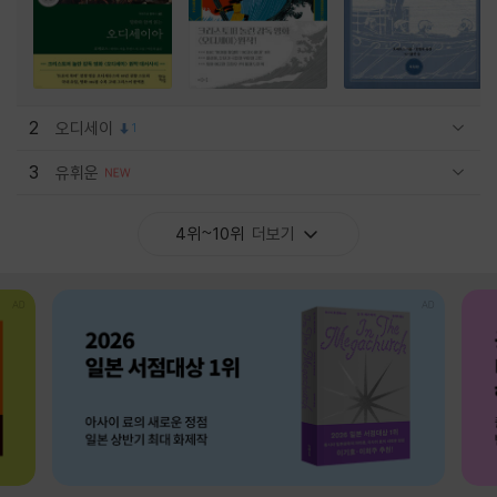
2
오디세이
1
관련상품 보이기/감축
3
유휘운
관련상품 보이기/감축
4위~10위
더보기