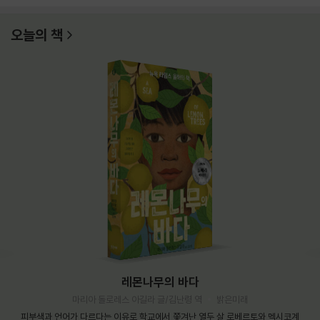
오늘의 책
레몬나무의 바다
마리아 돌로레스 아길라 글/김난령 역
밝은미래
피부색과 언어가 다르다는 이유로 학교에서 쫓겨난 열두 살 로베르토와 멕시코계