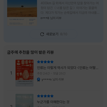
400km 길 위에서 자신만의 답을 찾아가는 여
정이 담긴 ＜너를 담은 길＞ 이야기는 뭉클하
다. 게다가 작가는 순례길에서 지금의 아내를
만나 여행 로맨스의 정석인 '비포 선라이즈'를
n***6
님의 리뷰
현실로 이루었다는 점에서 더없이 로맨틱하다.
책을 읽으며 밑줄 그은 문장들이 많았다. 책 속
에 작가가 소개한 다양한 도서들의 문장들을 만
새로보기
8/10
나는 것 역시 읽기의 또다른 즐거움이었다. 여
느 이들처럼 성실히 학교를 마치고 남들이 부러
워하는 직장에 다니던 작가가 어느날 문득 나는
누구이며어느 순간 행복을 느끼는지 질문하며
금주에 추천을 많이 받은 리뷰
길을 떠나려고 마음 먹는 순간들을 적어내려간
문장들에 마음을 한참 머물렀다.그 부분을 발췌
리뷰 총점
해본다. "내가 온 힘을 다해 부러워하던 사람
인류는 이렇게 역사가 되었다 <인류는 어떻게
들은 '자신이 원하는' 일을 하는 사람들이었다.
1
역사가 되었나>
추천 24건
댓글 25건
소명이라고 하던
y****n
님의 리뷰
YES마니아 : 플래티넘
리뷰 총점
누군가를 이해한다는 것
2