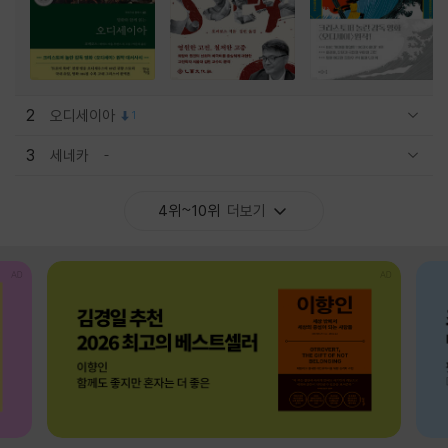
2
오디세이아
1
관련상품 보이기/감축
3
세네카
관련상품 보이기/감축
4위~10위
더보기