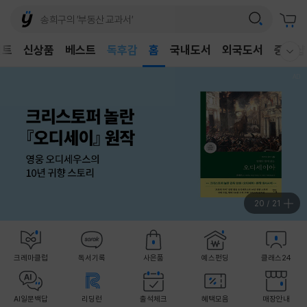
어린이
독후감
벤트
신상품
베스트
홈
국내도서
외국도서
중고샵
웰컴메뉴 모두보기
어린이
21
/
21
크레마클럽
독서기록
사은품
예스펀딩
클래스24
AI일문백답
리딩런
출석체크
혜택모음
매장안내