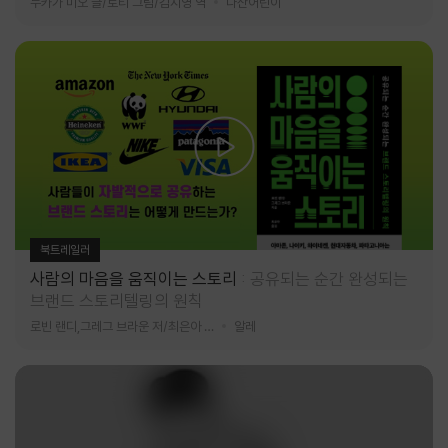
누카가 미오 글/토티 그림/김지영 역
다산어린이
북트레일러
사람의 마음을 움직이는 스토리
공유되는 순간 완성되는
브랜드 스토리텔링의 원칙
로빈 랜디,그레그 브라운 저/최은아 역
알레