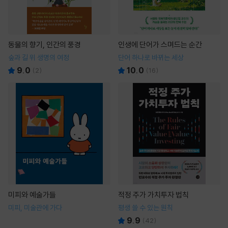
동물의 향기, 인간의 풍경
인생에 단어가 스며드는 순간
숲과 길 위 생명의 여정
단어 하나로 바뀌는 세상
9.0
10.0
(
2
)
(
16
)
미피와 예술가들
적정 주가 가치투자 법칙
미피, 미술관에 가다
평생 쓸 수 있는 원칙
9.9
(
42
)