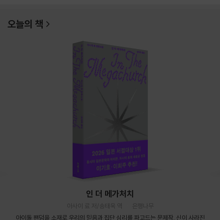
오늘의 책
인 더 메가처치
아사이 료 저/송태욱 역
은행나무
아이돌 팬덤을 소재로 우리의 믿음과 집단 심리를 파고드는 문제작. 신이 사라진