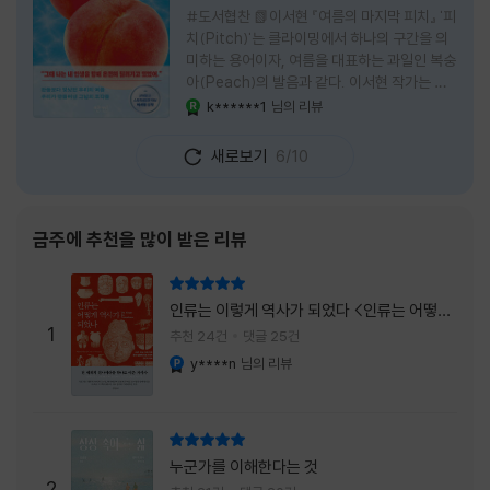
#도서협찬 📗이서현 『여름의 마지막 피치』 '피
치(Pitch)'는 클라이밍에서 하나의 구간을 의
미하는 용어이자, 여름을 대표하는 과일인 복숭
아(Peach)의 발음과 같다. 이서현 작가는 이
중의적인 제목 안에 소설이 전하고 싶은 메시지
k******1
님의 리뷰
YES마니아 : 로얄
를 아름답게 담아내고 있는 것 같다. 복숭아처
럼 가장 달콤하고 찬란한 계절인 여름. 하지만
새로보기
6/10
그 여름도 끝이 있다. 그리고 클라이밍의 피치
처럼 인생 역시 정상까지 단숨에 오를 수 없고,
한 구간씩 묵묵히 올라야 한다. 『여름의 마지막
피치』는 끝나가는 여름의 아쉬움과 새로운 계
금주에 추천을 많이 받은 리뷰
절을 향해 나아가는 마지막 한 걸음을 동시에
의미하는 제목이었다. 소설은 각자의 '여름'을
리뷰 총점
잃어버린 다섯 인물들의 이야기를 담고 있다.
인류는 이렇게 역사가 되었다 <인류는 어떻게
👧연인에게 이별을 통보받고 외모를 향한 악성
1
역사가 되었나>
추천 24건
댓글 25건
댓글로 인해 카메라 앞에 설 수 없게 된 요리 유
y****n
님의 리뷰
YES마니아 : 플래티넘
튜버
리뷰 총점
누군가를 이해한다는 것
2