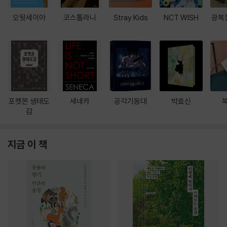
오뒷세이아
코스톨라니
Stray Kids
NCT WISH
광복
포켓몬 생태도
세네카
공각기동대
박효신
감
지금 이 책