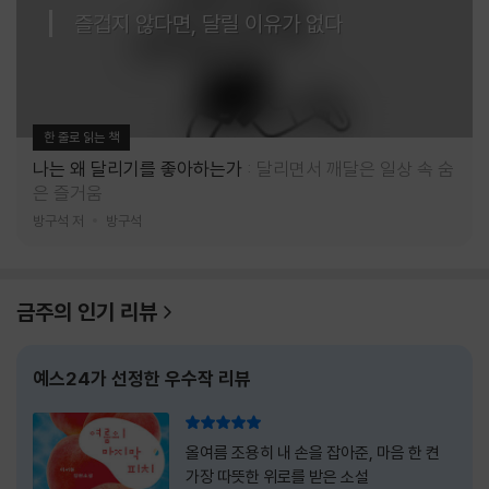
즐겁지 않다면, 달릴 이유가 없다
한 줄로 읽는 책
나는 왜 달리기를 좋아하는가
달리면서 깨달은 일상 속 숨
은 즐거움
방구석 저
방구석
금주의 인기 리뷰
예스24가 선정한 우수작 리뷰
리뷰 총점
올여름 조용히 내 손을 잡아준, 마음 한 켠
가장 따뜻한 위로를 받은 소설