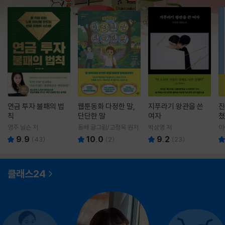
연금 투자 불패의 법
웹툰동화 다정한 말,
지푸라기 왕관을 쓴
진
칙
단단한 말
여자
쳤
영주 닐슨 저
돌배 글그림/고정욱 원저
박상영 저
이
9.9
10.0
9.2
(
43
)
(
2
)
(
23
)
클래스24