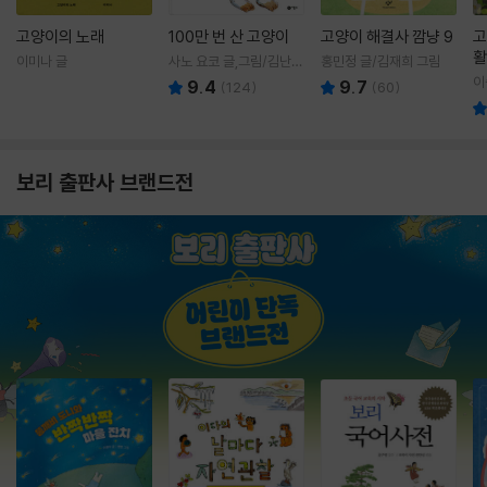
고양이의 노래
100만 번 산 고양이
고양이 해결사 깜냥 9
고
활
이미나 글
사노 요코 글,그림/김난주
홍민정 글/김재희 그림
렇
역
이
9.4
9.7
(
124
)
(
60
)
보리 출판사 브랜드전