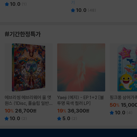
기
10.0
(
1
)
10.0
(
48
)
#기간한정특가
에브리씽 에브리웨어 올 앳
Yaeji (예지) - EP 1+2 [불
핑크퐁 상어가
원스 (1Disc, 풀슬립 일반
투명 옥색 컬러 LP]
50
15,00
%
판) : 블루레이
10
26,700
19
36,300
%
원
%
원
10.0
(
4
)
10.0
5.0
(
2
)
(
2
)