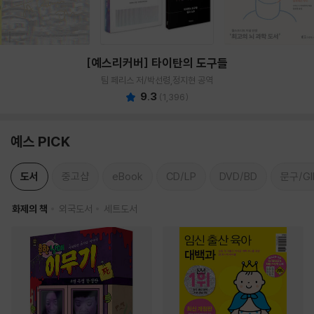
[예스리커버] 타이탄의 도구들
팀 페리스 저/박선령,정지현 공역
9.3
(
1,396
)
예스 PICK
도서
중고샵
eBook
CD/LP
DVD/BD
문구/GI
화제의 책
외국도서
세트도서