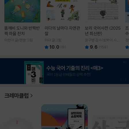
똥깨비 도니와 반짝반
이다의 날마다 자연관
보리 국어사전 (2025
조
짝 마을 잔치
찰
년 최신판)
수
이현아 글/핸짱 그림
이다 글그림
윤구병 감수/토박이 사전
정
편찬실 편
10.0
9.6
(
9
)
(
158
)
1
/
3
크레마클럽