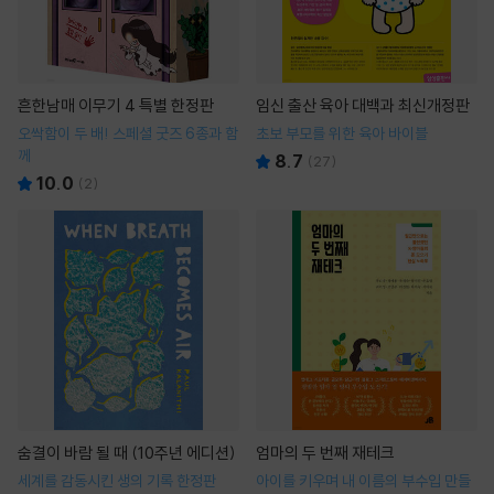
흔한남매 이무기 4 특별 한정판
임신 출산 육아 대백과 최신개정판
오싹함이 두 배! 스페셜 굿즈 6종과 함
초보 부모를 위한 육아 바이블
께
8.7
(
27
)
10.0
(
2
)
숨결이 바람 될 때 (10주년 에디션)
엄마의 두 번째 재테크
세계를 감동시킨 생의 기록 한정판
아이를 키우며 내 이름의 부수입 만들