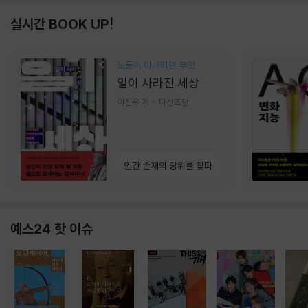
실시간 BOOK UP!
노동이 아니라면 무엇
일이 사라진 세상
이진우 저
다산초당
인간 존재의 당위를 찾다
예스24 핫 이슈