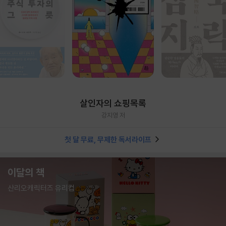
살인자의 쇼핑목록
강지영 저
첫 달 무료, 무제한 독서라이프
이달의 책
산리오캐릭터즈 유리컵