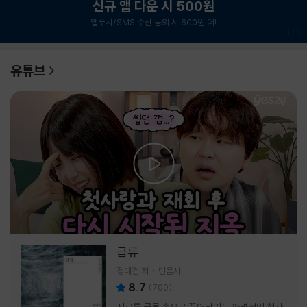
신규 앱 다운 시 500원
앱푸시/SMS 수신 동의 시 600원 더!
1
/
6
유튜브
급류
정대건 저
민음사
8.7
(
700
)