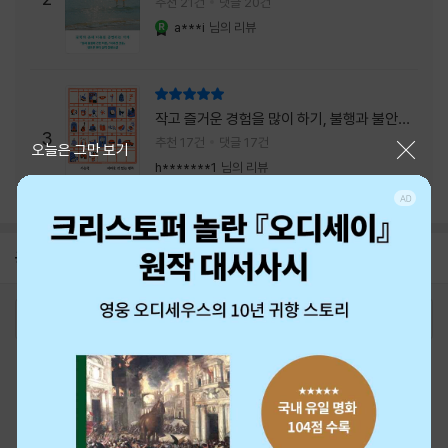
추천 21건
댓글 20건
a***i
님의 리뷰
YES마니아 : 로얄
리뷰 총점
작고 즐거운 경험을 많이 하기, 불행과 불안을
3
회피하지 말기, 그리고 좋은 사람을 많이 만나
추천 17건
댓글 17건
닫기
오늘은 그만 보기
기.
h*******1
님의 리뷰
공지
26년 NBCI 수상 안내
2026-08-01
로그인
최근 본 상품
주문/배송
고객센터 1544-3800
티켓 1544-6399
중고샵 1566-4295
eBook 1:1문의/채팅상담
예스이십사(주) 사업자 정보
이용약관
개인정보처리방침
청소년보호정책