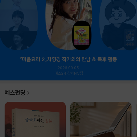
『마음요리 2』차영경 작가와의 만남 & 독후 활동
2026.09.05.
예스24 강서NC점
예스펀딩