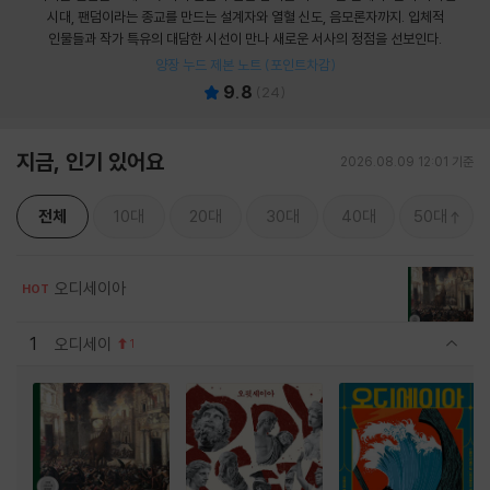
시대, 팬덤이라는 종교를 만드는 설계자와 열혈 신도, 음모론자까지. 입체적
인물들과 작가 특유의 대담한 시선이 만나 새로운 서사의 정점을 선보인다.
양장 누드 제본 노트 (포인트차감)
9.8
(
24
)
지금, 인기 있어요
2026.08.09 12:01 기준
전체
10대
20대
30대
40대
50대
오디세이아
HOT
1
오디세이
1
관련상품 보이기/감축