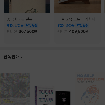
중국화하는 일본
이젤 원목 노트북 거치대
61% 달성중
82% 달성중
10일 남음
17일 남음
607,500
409,500
펀딩금액
원
펀딩금액
원
단독판매