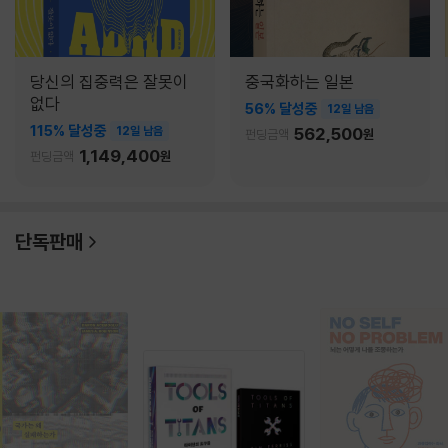
당신의 집중력은 잘못이
중국화하는 일본
없다
56% 달성중
12일 남음
115% 달성중
12일 남음
562,500
펀딩금액
원
1,149,400
펀딩금액
원
단독판매