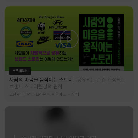
북트레일러
사람의 마음을 움직이는 스토리
공유되는 순간 완성되는
브랜드 스토리텔링의 원칙
로빈 랜디,그레그 브라운 저/최은아 역
알레