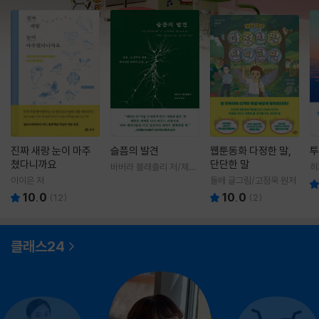
진짜 새랑 눈이 마주
슬픔의 발견
웹툰동화 다정한 말,
투
쳤다니까요
단단한 말
바버라 블래츨리 저/제효
히
영 역
영
이이은 저
돌배 글그림/고정욱 원저
10.0
10.0
(
12
)
(
2
)
클래스24