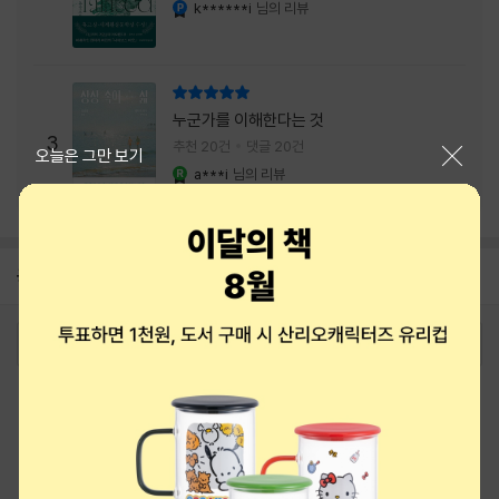
내는 최상의 시너지...
k******i
님의 리뷰
YES마니아 : 플래티넘
리뷰 총점
누군가를 이해한다는 것
3
추천 20건
댓글 20건
닫기
오늘은 그만 보기
a***i
님의 리뷰
YES마니아 : 로얄
공지
8월 상품권+쿠폰+결제+추천 혜택모음
2026-08-01
로그인
최근 본 상품
주문/배송
고객센터 1544-3800
티켓 1544-6399
중고샵 1566-4295
eBook 1:1문의/채팅상담
예스이십사(주) 사업자 정보
이용약관
개인정보처리방침
청소년보호정책