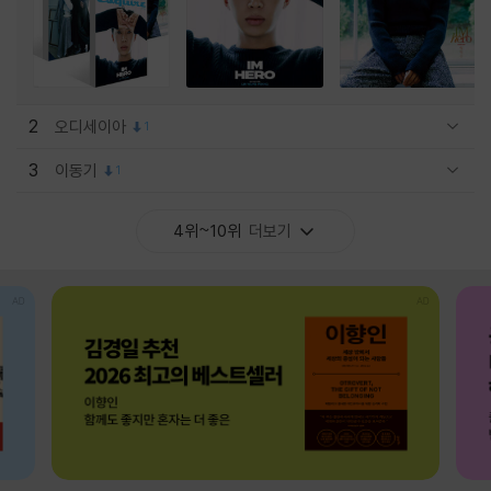
2
오디세이아
1
관련상품 보이기/감축
3
이동기
1
관련상품 보이기/감축
4위~10위
더보기