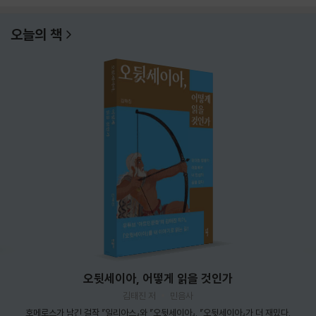
오늘의 책
오뒷세이아, 어떻게 읽을 것인가
김태진 저
민음사
호메로스가 남긴 걸작 『일리아스』와 『오뒷세이아』. 『오뒷세이아』가 더 재밌다.