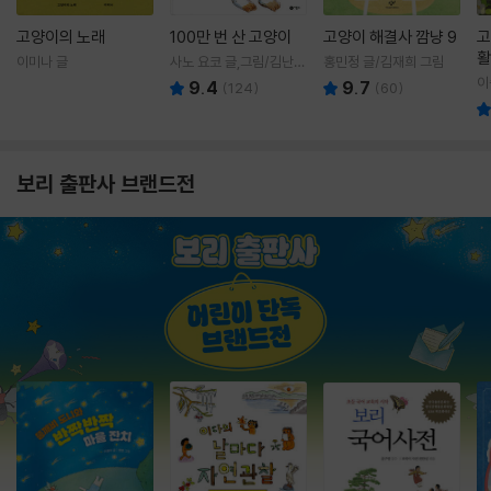
고양이의 노래
100만 번 산 고양이
고양이 해결사 깜냥 9
고
활
이미나 글
사노 요코 글,그림/김난주
홍민정 글/김재희 그림
렇
역
이
9.4
9.7
(
124
)
(
60
)
보리 출판사 브랜드전