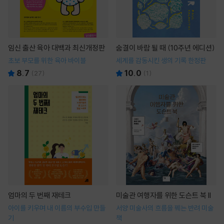
임신 출산 육아 대백과 최신개정판
숨결이 바람 될 때 (10주년 에디션)
초보 부모를 위한 육아 바이블
세계를 감동시킨 생의 기록 한정판
8.7
10.0
(
27
)
(
1
)
엄마의 두 번째 재테크
미술관 여행자를 위한 도슨트 북 II
아이를 키우며 내 이름의 부수입 만들
서양 미술사의 흐름을 꿰는 반려 미술
기
책