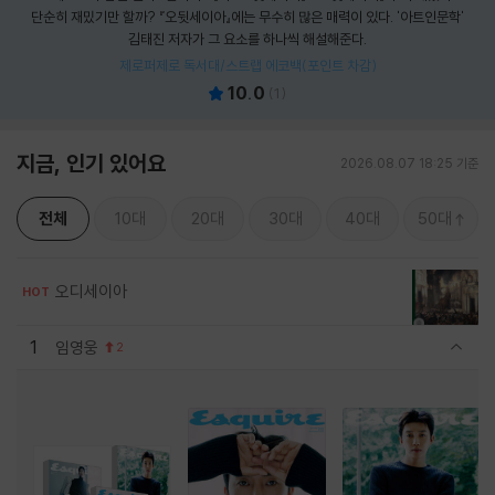
단순히 재밌기만 할까? 『오뒷세이아』에는 무수히 많은 매력이 있다. '아트인문학'
김태진 저자가 그 요소를 하나씩 해설해준다.
제로퍼제로 독서대/스트랩 에코백(포인트 차감)
10.0
(
1
)
지금, 인기 있어요
2026.08.07 18:25 기준
전체
10대
20대
30대
40대
50대
오디세이아
HOT
1
임영웅
2
관련상품 보이기/감축