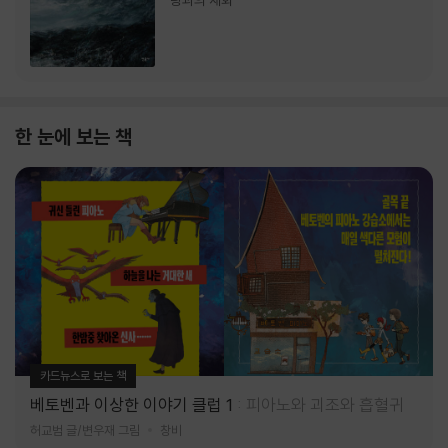
랑과의 재회
한 눈에 보는 책
카드뉴스로 보는 책
베토벤과 이상한 이야기 클럽 1
피아노와 괴조와 흡혈귀
허교범 글/변우재 그림
창비