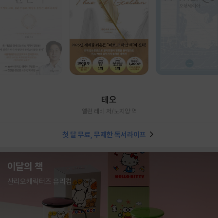
테오
앨런 레비 저/노지양 역
첫 달 무료, 무제한 독서라이프
이달의 책
산리오캐릭터즈 유리컵