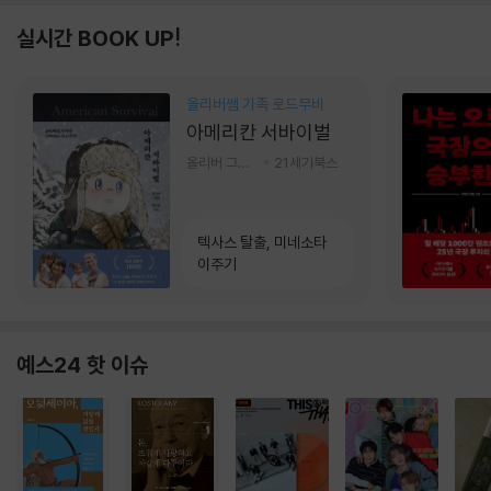
실시간 BOOK UP!
올리버쌤 가족 로드무비
아메리칸 서바이벌
올리버 그랜트,정다운 저
21세기북스
텍사스 탈출, 미네소타
이주기
예스24 핫 이슈