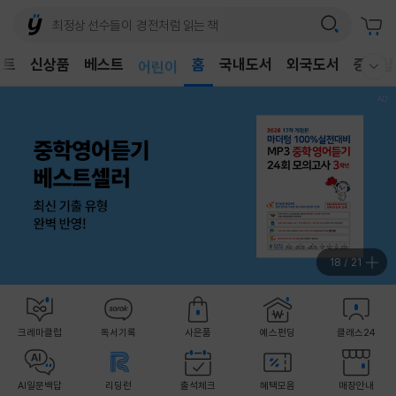
벤트
신상품
베스트
어린이
홈
국내도서
외국도서
중고샵
웰컴메뉴 모두보기
독후감
어린이
18
/
21
크레마클럽
독서기록
사은품
예스펀딩
클래스24
AI일문백답
리딩런
출석체크
혜택모음
매장안내