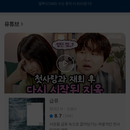
앱푸시/SMS 수신 동의 시 600원 더!
1
/
6
유튜브
급류
정대건 저
민음사
8.7
(
700
)
서로를 급류 속으로 끌어당기는 파멸적인 첫사