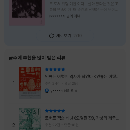
로 도서 위험 예찬 이다. 살아 있다는 것은 고
통의 연속이며, 매 순간의 선택은 눈에 보이지
않는 위험을 감수해야 한다는 것을 의미한다.
i*******i
님의 리뷰
무엇을 할 수 있을까. 무엇을 한다 한들 결국 실
패하게 될 것만 같은 삶 속에서 선뜻 무언가에
도전하고 미지의 세계로 발을 내딛기란 결코 쉬
새로보기
2/10
운 일이 아니다. 그러나 이 책을 읽다 보면 그 마
음이 조금씩 달라진다. 머리로는 아직도 '그것
을 선택해서는 안 된다'고 말하지만, 몸은 이미
내가 진실로 원했던 방향을 향해 움직이고 있을
금주에 추천을 많이 받은 리뷰
지도 모른다. 위험은 두려움의 대상이 아니라,
내가 진짜 원하는 삶으로 향하는 문 앞에 늘 함
리뷰 총점
께 서 있기 때문이다. 이 책은 프랑스의 철학
인류는 이렇게 역사가 되었다 <인류는 어떻게
자이자 정신분석가인 안 뒤푸르망
1
역사가 되었나>
추천 24건
댓글 25건
y****n
님의 리뷰
YES마니아 : 플래티넘
리뷰 총점
로버트 잭슨 베넷 《오염된 잔》, 가상의 제국이
주는 실감과 미스터리 사건의 치밀함이 이루어
2
추천 22건
댓글 18건