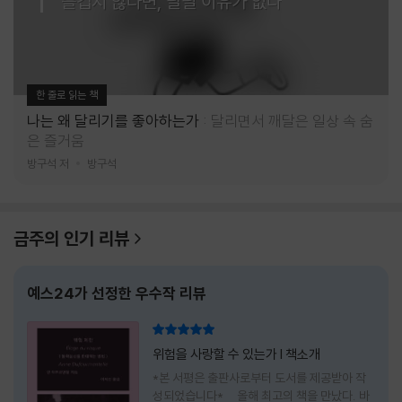
즐겁지 않다면, 달릴 이유가 없다
한 줄로 읽는 책
나는 왜 달리기를 좋아하는가
달리면서 깨달은 일상 속 숨
은 즐거움
방구석 저
방구석
금주의 인기 리뷰
예스24가 선정한 우수작 리뷰
리뷰 총점
위험을 사랑할 수 있는가 l 책소개
*본 서평은 출판사로부터 도서를 제공받아 작
성되었습니다* 올해 최고의 책을 만났다. 바