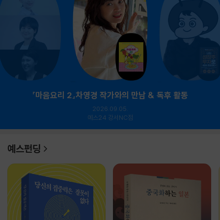
『마음요리 2』차영경 작가와의 만남 & 독후 활동
2026.09.05.
예스24 강서NC점
예스펀딩