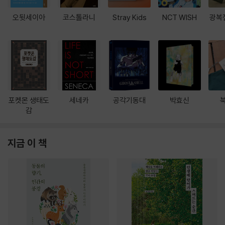
오뒷세이아
코스톨라니
Stray Kids
NCT WISH
광복
포켓몬 생태도
세네카
공각기동대
박효신
감
지금 이 책