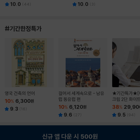
10.0
10.0
(
44
)
(
3
)
#기간한정특가
영국 건축의 언어
걸어서 세계속으로 - 남유
★기간특가★[
럽 동유럽 편
크림 2단 화이
10
6,300
%
원
10
6,120
38
29,90
%
원
%
9.3
(
16
)
9.6
9.5
(
27
)
(
94
)
신규 앱 다운 시 500원