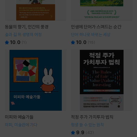
동물의 향기, 인간의 풍경
인생에 단어가 스며드는 순간
숲과 길 위 생명의 여정
단어 하나로 바뀌는 세상
10.0
10.0
(
1
)
(
15
)
미피와 예술가들
적정 주가 가치투자 법칙
미피, 미술관에 가다
평생 쓸 수 있는 원칙
9.9
(
42
)