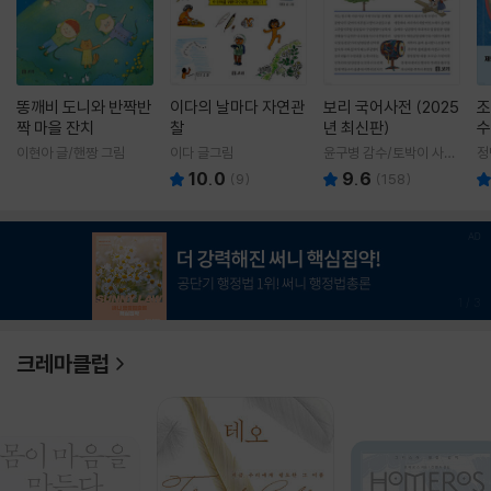
똥깨비 도니와 반짝반
이다의 날마다 자연관
보리 국어사전 (2025
조
짝 마을 잔치
찰
년 최신판)
수
이현아 글/핸짱 그림
이다 글그림
윤구병 감수/토박이 사전
정
편찬실 편
10.0
9.6
(
9
)
(
158
)
1
/
3
크레마클럽