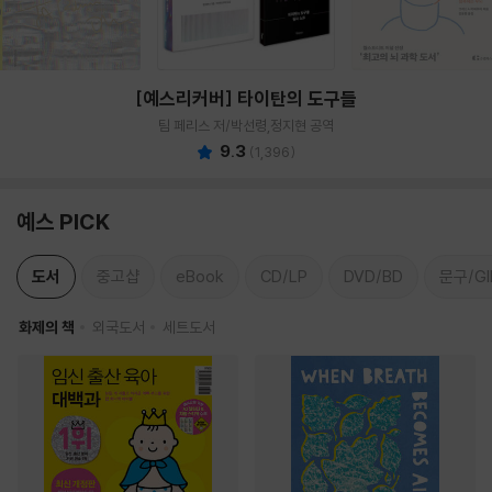
[예스리커버] 타이탄의 도구들
팀 페리스 저/박선령,정지현 공역
9.3
(
1,396
)
예스 PICK
도서
중고샵
eBook
CD/LP
DVD/BD
문구/GI
화제의 책
외국도서
세트도서