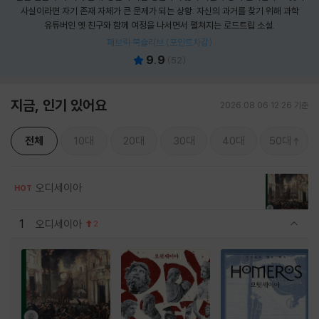
사실이라면 자기 존재 자체가 큰 문제가 되는 상황. 자신의 과거를 찾기 위해 과학
유튜버인 옛 친구와 함께 여정을 나서면서 펼쳐지는 로드트립 소설.
패브릭 북슬리브 (포인트차감)
9.9
(
52
)
지금, 인기 있어요
2026.08.06 12:26 기준
전체
10대
20대
30대
40대
50대
오디세이아
HOT
1
오디세이아
2
관련상품 보이기/감축