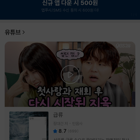
신규 앱 다운 시 500원
앱푸시/SMS 수신 동의 시 600원 더!
1
/
6
유튜브
급류
정대건 저
민음사
8.7
(
699
)