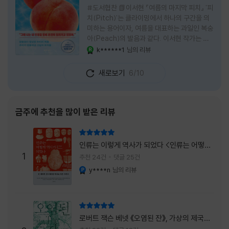
#도서협찬 📗이서현 『여름의 마지막 피치』 '피
치(Pitch)'는 클라이밍에서 하나의 구간을 의
미하는 용어이자, 여름을 대표하는 과일인 복숭
아(Peach)의 발음과 같다. 이서현 작가는 이
중의적인 제목 안에 소설이 전하고 싶은 메시지
k******1
님의 리뷰
YES마니아 : 로얄
를 아름답게 담아내고 있는 것 같다. 복숭아처
럼 가장 달콤하고 찬란한 계절인 여름. 하지만
새로보기
6/10
그 여름도 끝이 있다. 그리고 클라이밍의 피치
처럼 인생 역시 정상까지 단숨에 오를 수 없고,
한 구간씩 묵묵히 올라야 한다. 『여름의 마지막
피치』는 끝나가는 여름의 아쉬움과 새로운 계
금주에 추천을 많이 받은 리뷰
절을 향해 나아가는 마지막 한 걸음을 동시에
의미하는 제목이었다. 소설은 각자의 '여름'을
리뷰 총점
잃어버린 다섯 인물들의 이야기를 담고 있다.
인류는 이렇게 역사가 되었다 <인류는 어떻게
👧연인에게 이별을 통보받고 외모를 향한 악성
1
역사가 되었나>
추천 24건
댓글 25건
댓글로 인해 카메라 앞에 설 수 없게 된 요리 유
y****n
님의 리뷰
YES마니아 : 플래티넘
튜버
리뷰 총점
로버트 잭슨 베넷 《오염된 잔》, 가상의 제국이