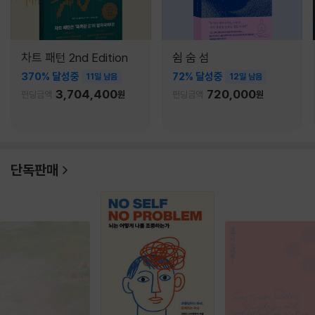
차트 패턴 2nd Edition
쉼 숨 섬
370% 달성중
72% 달성중
11일 남음
12일 남음
3,704,400
720,000
펀딩금액
원
펀딩금액
원
단독판매