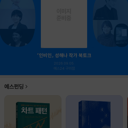
『인비인』 성해나 작가 북토크
2026.09.05.
예스24 구의점
예스펀딩