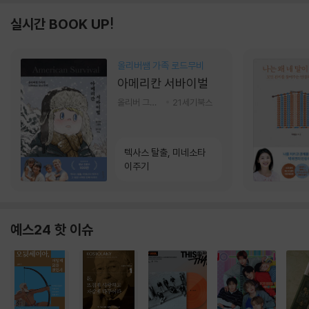
실시간 BOOK UP!
올리버쌤 가족 로드무비
아메리칸 서바이벌
올리버 그랜트,정다운 저
21세기북스
텍사스 탈출, 미네소타
이주기
예스24 핫 이슈