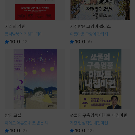
지리의 기원
저주받은 고양이 펠리스
동서남북의 기원과 의미
아름다운 고양이 판타지
10.0
10.0
(
12
)
(
6
)
밤의 교실
쏘쿨의 구축명품 아파트 내집마련
아이도 어른도 위로 받는 책
가장 현실적인 내집마련
10.0
10.0
(
2
)
(
12
)