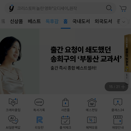
어린이
독후감
벤트
신상품
베스트
홈
국내도서
외국도서
중고샵
웰컴메뉴 모두보기
어린이
16
/
21
크레마클럽
독서기록
사은품
예스펀딩
클래스24
AI일문백답
리딩런
출석체크
혜택모음
매장안내