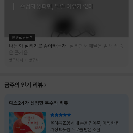
즐겁지 않다면, 달릴 이유가 없다
한 줄로 읽는 책
나는 왜 달리기를 좋아하는가
달리면서 깨달은 일상 속 숨
은 즐거움
방구석 저
방구석
금주의 인기 리뷰
예스24가 선정한 우수작 리뷰
리뷰 총점
올여름 조용히 내 손을 잡아준, 마음 한 켠
가장 따뜻한 위로를 받은 소설