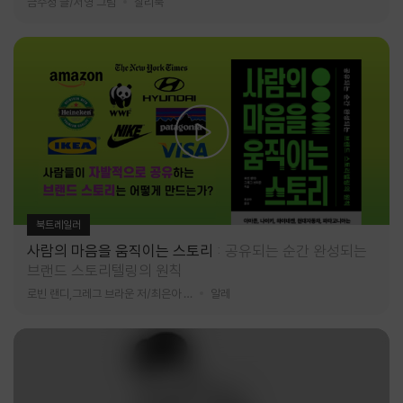
금수정 글/서영 그림
찰리북
북트레일러
사람의 마음을 움직이는 스토리
공유되는 순간 완성되는
브랜드 스토리텔링의 원칙
로빈 랜디,그레그 브라운 저/최은아 역
알레