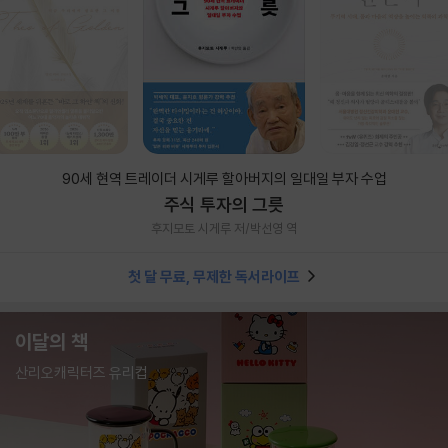
90세 현역 트레이더 시게루 할아버지의 일대일 부자 수업
주식 투자의 그릇
후지모토 시게루 저/박선영 역
첫 달 무료, 무제한 독서라이프
이달의 책
산리오캐릭터즈 유리컵