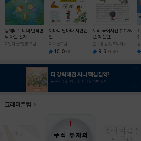
똥깨비 도니와 반짝반
이다의 날마다 자연관
보리 국어사전 (2025
조
짝 마을 잔치
찰
년 최신판)
수
이현아 글/핸짱 그림
이다 글그림
윤구병 감수/토박이 사전
정
편찬실 편
10.0
9.6
(
9
)
(
158
)
1
/
3
크레마클럽