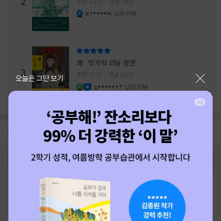
주는 실감과 미스터리 사건의 치밀함이 이루어
2
추천 22건
댓글 18건
내는 최상의 시너지...
k******i
님의 리뷰
YES마니아 : 플래티넘
리뷰 총점
쾌 : 젓가락 괴담 경연
3
추천 21건
댓글 20건
닫기
오늘은 그만 보기
s******7
님의 리뷰
YES마니아 : 로얄
이달의 사락
공지
26년 NBCI 수상 안내
2026-08-01
로그인
최근 본 상품
주문/배송
고객센터 1544-3800
티켓 1544-6399
중고샵 1566-4295
eBook 1:1문의/채팅상담
예스이십사(주) 사업자 정보