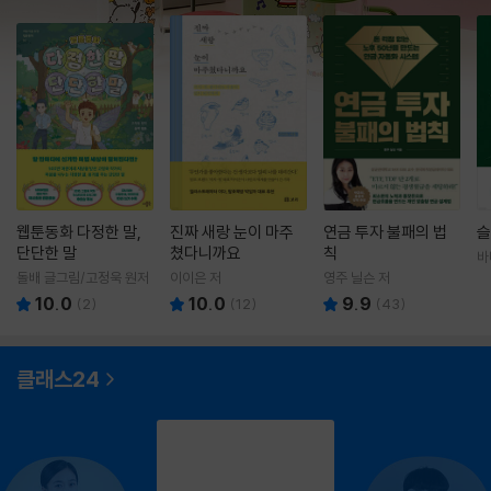
웹툰동화 다정한 말,
진짜 새랑 눈이 마주
연금 투자 불패의 법
슬
단단한 말
쳤다니까요
칙
바
영
돌배 글그림/고정욱 원저
이이은 저
영주 닐슨 저
10.0
10.0
9.9
(
2
)
(
12
)
(
43
)
클래스24