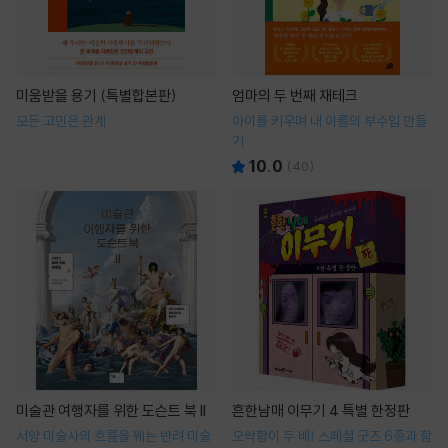
미움받을 용기 (특별합본판)
엄마의 두 번째 재테크
모든 고민은 관계
아이를 키우며 내 이름의 부수입 만들
기
10.0
(
40
)
미술관 여행자를 위한 도슨트 북 II
흔한남매 이무기 4 특별 한정판
서양 미술사의 흐름을 꿰는 반려 미술
오싹함이 두 배! 스페셜 굿즈 6종과 함