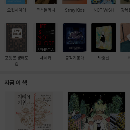
오뒷세이아
코스톨라니
Stray Kids
NCT WISH
광복
포켓몬 생태도
세네카
공각기동대
박효신
감
지금 이 책