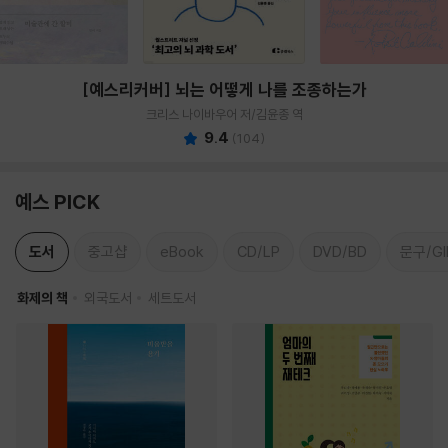
[예스리커버] 뇌는 어떻게 나를 조종하는가
크리스 나이바우어 저/김윤종 역
9.4
(
104
)
예스 PICK
도서
중고샵
eBook
CD/LP
DVD/BD
문구/GI
화제의 책
외국도서
세트도서