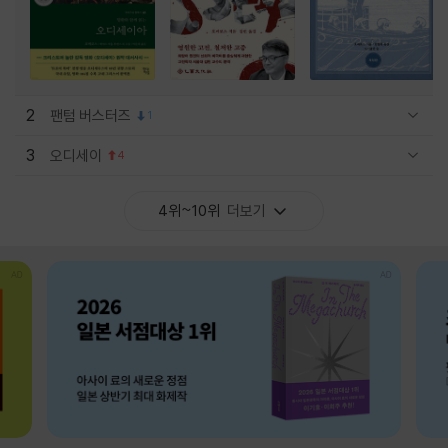
2
팬텀 버스터즈
1
관련상품 보이기/감축
3
오디세이
4
관련상품 보이기/감축
4위~10위
더보기