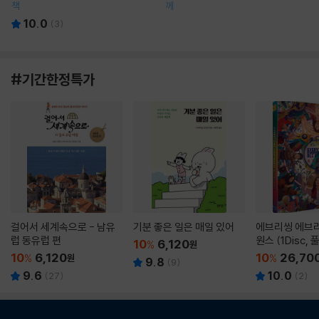
책
께
10.0
(
3
)
#기간한정특가
걸어서 세계속으로 - 남유
기분 좋은 일은 매일 있어
에브리씽 에브리
럽 동유럽 편
원스 (1Disc,
10
6,120
%
원
판) : 블루레이
10
6,120
10
26,70
%
원
%
9.8
(
9
)
9.6
10.0
(
27
)
(
2
)