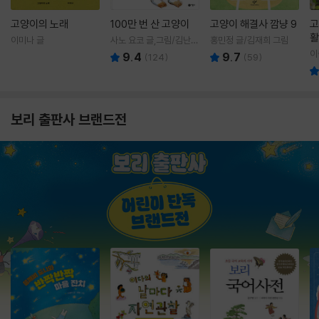
고양이의 노래
100만 번 산 고양이
고양이 해결사 깜냥 9
고
활
이미나 글
사노 요코 글,그림/김난주
홍민정 글/김재희 그림
렇
역
이
9.4
9.7
(
124
)
(
59
)
보리 출판사 브랜드전