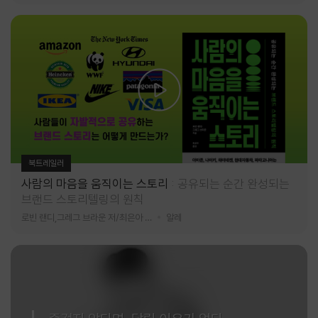
북트레일러
사람의 마음을 움직이는 스토리
공유되는 순간 완성되는
브랜드 스토리텔링의 원칙
로빈 랜디,그레그 브라운 저/최은아 역
알레