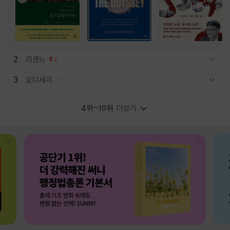
2
리센느
2
관련상품 보이기/감축
3
오디세이
관련상품 보이기/감축
4위~10위
더보기