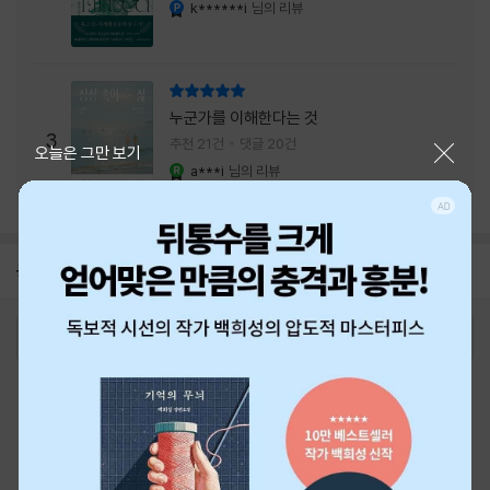
내는 최상의 시너지...
k******i
님의 리뷰
YES마니아 : 플래티넘
리뷰 총점
누군가를 이해한다는 것
3
추천 21건
댓글 20건
닫기
오늘은 그만 보기
a***i
님의 리뷰
YES마니아 : 로얄
공지
26년 NBCI 수상 안내
2026-08-01
로그인
최근 본 상품
주문/배송
고객센터 1544-3800
티켓 1544-6399
중고샵 1566-4295
eBook 1:1문의/채팅상담
예스이십사(주) 사업자 정보
이용약관
개인정보처리방침
청소년보호정책