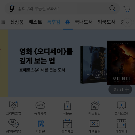
어린이
독후감
벤트
신상품
베스트
홈
국내도서
외국도서
중고샵
웰컴메뉴 모두보기
어린이
4
/
21
크레마클럽
독서기록
사은품
예스펀딩
클래스24
AI일문백답
리딩런
출석체크
혜택모음
매장안내