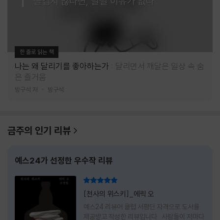
즐겁지 않다면, 달릴 이유가 없다
한 줄로 읽는 책
나는 왜 달리기를 좋아하는가
달리면서 깨달은 일상 속 숨
은 즐거움
방구석 저
방구석
금주의 인기 리뷰
예스24가 선정한 우수작 리뷰
리뷰 총점
[천사의 위스키]_에릭 오
예스24 리뷰어 클럽 서평단 자격으로 도서를
제공받고 작성한 리뷰입니다 사람들이 저마다