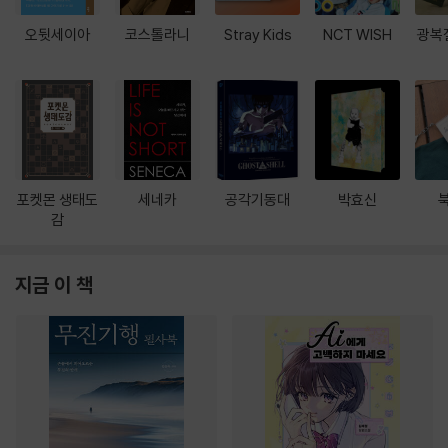
오뒷세이아
코스톨라니
Stray Kids
NCT WISH
광복
포켓몬 생태도
세네카
공각기동대
박효신
감
지금 이 책