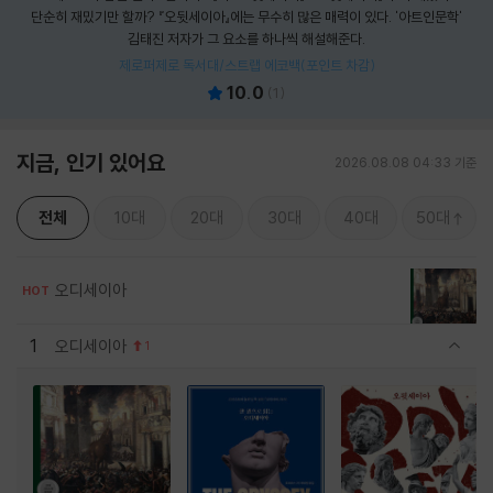
단순히 재밌기만 할까? 『오뒷세이아』에는 무수히 많은 매력이 있다. '아트인문학'
김태진 저자가 그 요소를 하나씩 해설해준다.
제로퍼제로 독서대/스트랩 에코백(포인트 차감)
10.0
(
1
)
지금, 인기 있어요
2026.08.08 04:33 기준
전체
10대
20대
30대
40대
50대
오디세이아
HOT
1
오디세이아
1
관련상품 보이기/감축