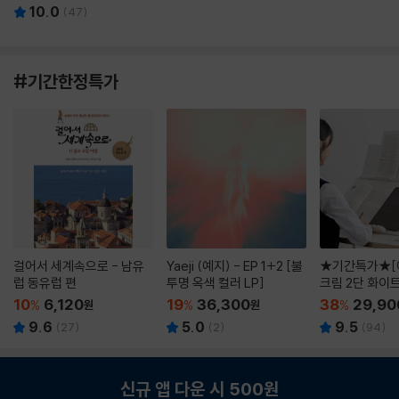
10.0
(
47
)
#기간한정특가
걸어서 세계속으로 - 남유
Yaeji (예지) - EP 1+2 [불
★기간특가★[
럽 동유럽 편
투명 옥색 컬러 LP]
크림 2단 화이
10
6,120
19
36,300
38
29,90
%
원
%
원
%
9.6
5.0
9.5
(
27
)
(
2
)
(
94
)
신규 앱 다운 시 500원