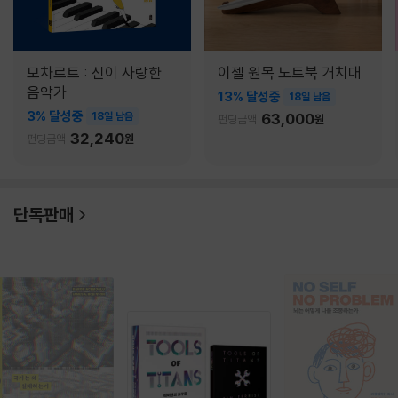
모차르트 : 신이 사랑한
이젤 원목 노트북 거치대
음악가
13% 달성중
18일 남음
3% 달성중
18일 남음
63,000
펀딩금액
원
32,240
펀딩금액
원
단독판매