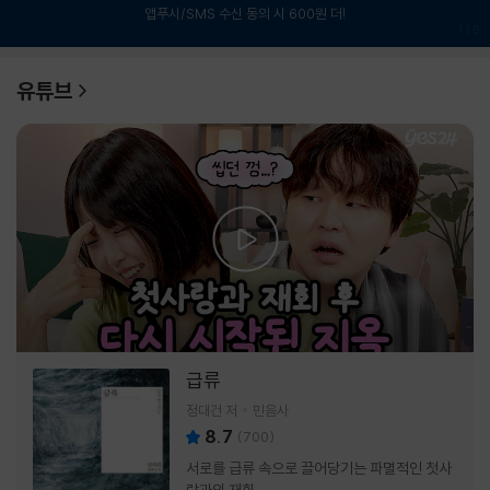
앱푸시/SMS 수신 동의 시 600원 더!
1
/
6
유튜브
급류
정대건 저
민음사
8.7
(
700
)
서로를 급류 속으로 끌어당기는 파멸적인 첫사