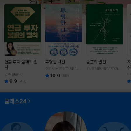
연금 투자 불패의 법
투명한 나선
슬픔의 발견
자
칙
신
히가시노 게이고 저/김선
바버라 블래츨리 저/제효
영 역
영 역
영주 닐슨 저
이
10.0
(
55
)
9.9
(
43
)
클래스24