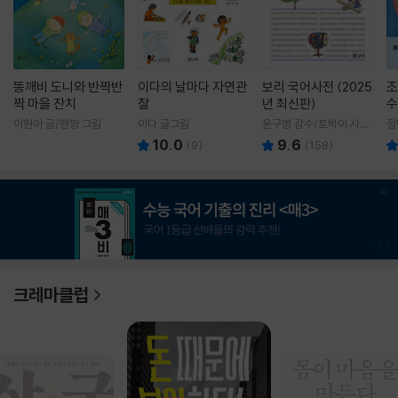
똥깨비 도니와 반짝반
이다의 날마다 자연관
보리 국어사전 (2025
조
짝 마을 잔치
찰
년 최신판)
수
이현아 글/핸짱 그림
이다 글그림
윤구병 감수/토박이 사전
정
편찬실 편
10.0
9.6
(
9
)
(
158
)
1
/
3
크레마클럽