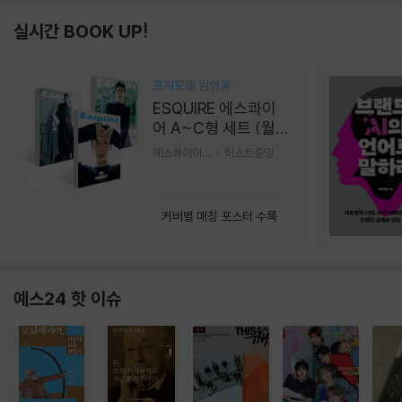
실시간 BOOK UP!
표지모델 임영웅
ESQUIRE 에스콰이
어 A~C형 세트 (월
간) : 9월 [2026]
에스콰이어편집부 편
허스트중앙
커버별 매칭 포스터 수록
예스24 핫 이슈