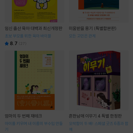
임신 출산 육아 대백과 최신개정판
미움받을 용기 (특별합본판)
초보 부모를 위한 육아 바이블
모든 고민은 관계
8.7
(
27
)
엄마의 두 번째 재테크
흔한남매 이무기 4 특별 한정판
아이를 키우며 내 이름의 부수입 만들
오싹함이 두 배! 스페셜 굿즈 6종과 함
기
께