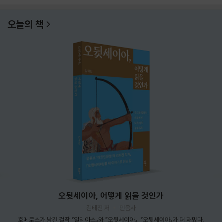
오늘의 책
오뒷세이아, 어떻게 읽을 것인가
김태진 저
민음사
호메로스가 남긴 걸작 『일리아스』와 『오뒷세이아』. 『오뒷세이아』가 더 재밌다.