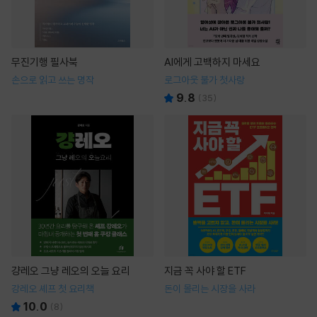
무진기행 필사북
AI에게 고백하지 마세요
손으로 읽고 쓰는 명작
로그아웃 불가 첫사랑
9.8
(
35
)
걍레오 그냥 레오의 오늘 요리
지금 꼭 사야 할 ETF
강레오 셰프 첫 요리책
돈이 몰리는 시장을 사라
10.0
(
8
)