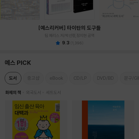
[예스리커버] 타이탄의 도구들
팀 페리스 저/박선령,정지현 공역
9.3
(
1,396
)
예스 PICK
도서
중고샵
eBook
CD/LP
DVD/BD
문구/GI
화제의 책
외국도서
세트도서