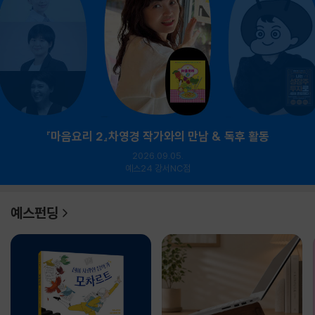
『마음요리 2』차영경 작가와의 만남 & 독후 활동
2026.09.05.
예스24 강서NC점
예스펀딩