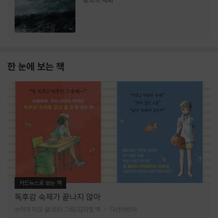
랑과의 재회
한 눈에 보는 책
카드뉴스로 보는 책
독후감 숙제가 끝나지 않아
누카가 미오 글/토티 그림/김지영 역
다산어린이