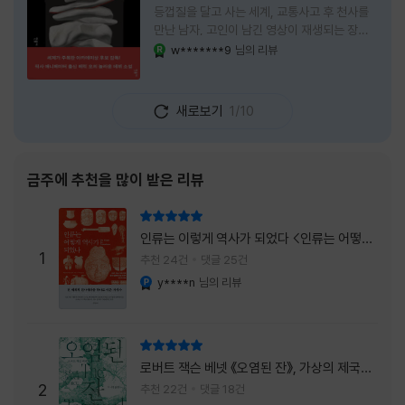
등껍질을 달고 사는 세계, 교통사고 후 천사를
만난 남자, 고인이 남긴 영상이 재생되는 장례
식장에서 똥을 싼 개. 이 책에는 몇 줄만 읽어도
w*******9
님의 리뷰
YES마니아 : 로얄
그다음 장면이 궁금해지는 이야기들이 가득하
다. 한 편만 읽고 덮으려 했는데, 다음 이야기로
넘어가 있었다. 소설을 읽으면서 잘 만든 단편
새로보기
1/10
애니메이션 여러 편을 차례로 보는 기분이 들었
다. (이건 저자가 픽사 애니메이터라는 소개 글
을 봐서 더 그렇게 생각했을 수도 있다.) 장면은
선명하게 그려졌고, 한 편이 끝날 때마다 질문
금주에 추천을 많이 받은 리뷰
이 뒤따라왔다. 감출 수 없는 세계는 더 다정할
까 「등껍질」의 세계에서 사람들은 저마다 다른
리뷰 총점
등껍질을 달고 살아간다. 몸의 일부이면서 한
인류는 이렇게 역사가 되었다 <인류는 어떻게
사람을 표현하는 수단
1
역사가 되었나>
추천 24건
댓글 25건
y****n
님의 리뷰
YES마니아 : 플래티넘
리뷰 총점
로버트 잭슨 베넷 《오염된 잔》, 가상의 제국이
주는 실감과 미스터리 사건의 치밀함이 이루어
2
추천 22건
댓글 18건